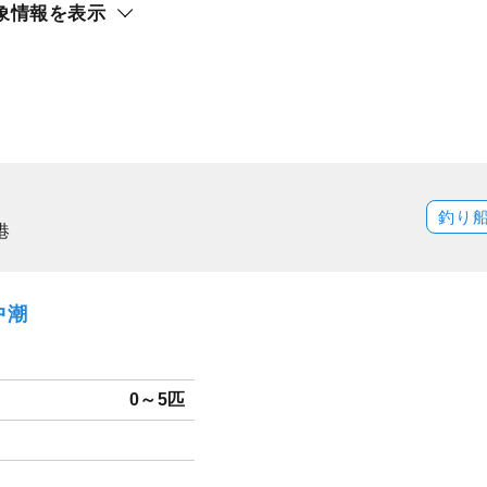
象情報を表示
釣り
港
中潮
0～5匹