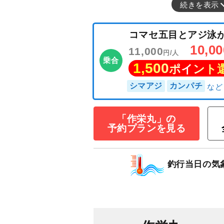
続きを表示
「作栄丸」の
予約プランを見る
コマセ五目とア
釣行当日の気
10
11,000
円/人
乗合
1,500
ポイン
シマアジ
カンパチ