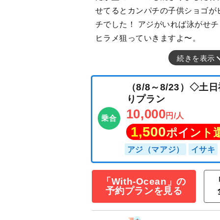
せてるとカンパチの子供ショゴが
チでした！ アジがいれば泳がせ
ヒラメ狙っていきますよ〜。
続きを表示
（8/8～8/23
りプラン
10,000
円/人
乗合
1,500
ポイン
「With-Ocean」の
予約プランを見る
アジ（マアジ）
イ