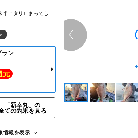
後半アタリ止まってし
「新幸丸」の
釣りプラン
全ての釣果を見る
ト還元
象情報を表示