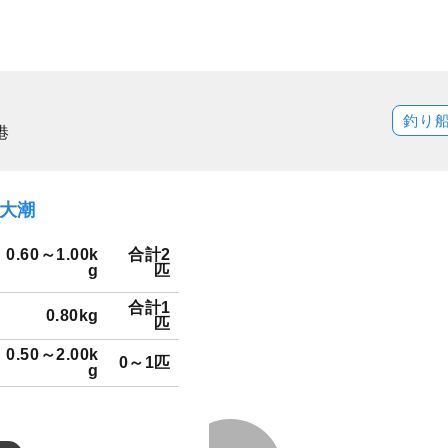
釣り
港
）大潮
0.60～1.00k
合計2
g
匹
合計1
0.80kg
匹
0.50～2.00k
0～1匹
g