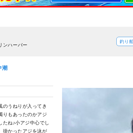
釣り
マリンハーバー
中潮
風のうねりが入ってき
濁りもあったのかアジ
したね♪小アジ中心でし
。掛かったアジを泳が