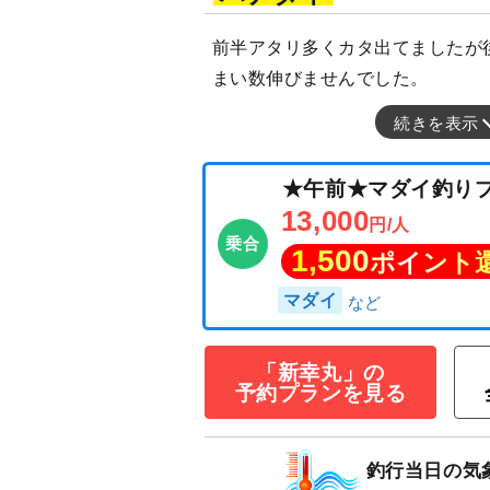
前半アタリ多くカタ出てましたが
まい数伸びませんでした。
続きを表示
「新幸丸」の
★午前★マダイ
予約プランを見る
13,000
円/人
乗合
1,500
ポイン
釣行当日の気