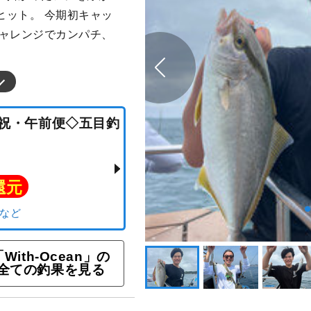
ヒット。 今期初キャッ
チャレンジでカンパチ、
）◇土日祝・午前便◇五目釣
ト還元
「With-Ocean」の
全ての釣果を見る
サキ