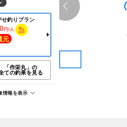
「作栄丸」の
全ての釣果を見る
ジ泳がせ釣りプラン
象情報を表示
,000
9
円/人
%
OFF
ト還元