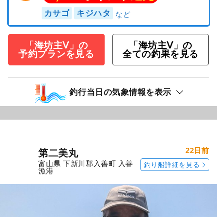
カサゴ
キジハタ
「海坊主Ⅴ」の
「海坊主Ⅴ」の
予約プランを見る
全ての釣果を見る
釣行当日の気象情報を表示
22日前
第二美丸
富山県 下新川郡入善町 入善
釣り船詳細を見る
漁港