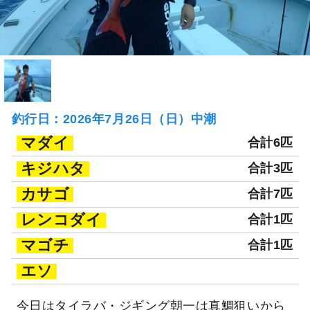
釣行日：2026年7月26日（日）中潮
マダイ
合計6匹
キジハタ
合計3匹
カサゴ
合計7匹
レンコダイ
合計1匹
マゴチ
合計1匹
エソ
今日はタイラバ・ジギング朝一は真鯛狙いから