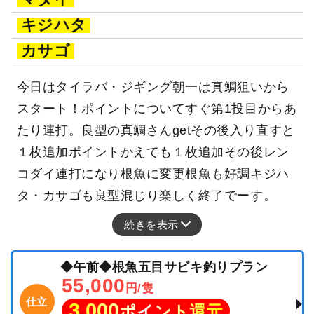
マダイ
キジハタ
カサゴ
今日はタイラバ・ジギング朝一は真鯛狙いから
スタート！ポイントについてすぐ第1投目からあ
たり連打。良型の真鯛さんgetその後入り直すと
１枚追加ポイントかえても１枚追加その後レン
コダイ連打になり根魚に変更根魚も好調キジハ
タ・カサゴも良型混じり楽しく終了でーす。
続きを表示
◆午前◆根魚五目サビキ釣りプラン
55,000
円/隻
仕立