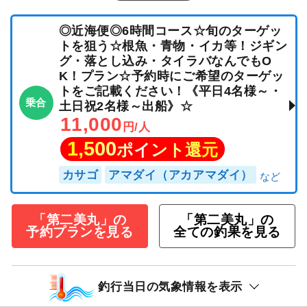
◎近海便◎6時間コース☆旬のターゲッ
トを狙う☆根魚・青物・イカ等！ジギン
グ・落とし込み・タイラバなんでもO
K！プラン☆予約時にご希望のターゲッ
トをご記載ください！《平日4名様～・
乗合
土日祝2名様～出船》☆
11,000
円/人
1,500
ポイント還元
カサゴ
アマダイ（アカアマダイ）
「第二美丸」の
「第二美丸」の
予約プランを見る
全ての釣果を見る
釣行当日の気象情報を表示