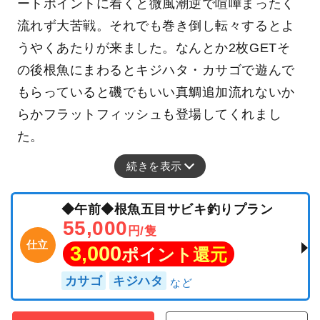
ートポイントに着くと微風潮逆で喧嘩まったく
流れず大苦戦。それでも巻き倒し転々するとよ
うやくあたりが来ました。なんとか2枚GETそ
の後根魚にまわるとキジハタ・カサゴで遊んで
もらっていると磯でもいい真鯛追加流れないか
らかフラットフィッシュも登場してくれまし
た。
続きを表示
◆午前◆根魚五目サビキ釣りプラン
55,000
円/隻
仕立
3,000
ポイント還元
カサゴ
キジハタ