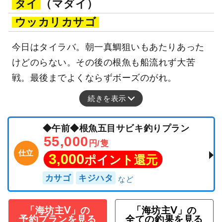
タイ
（マダイ）
ウッカリカサゴ
今日はタイラバ。朝一真鯛狙いもあたりあった
けどのらない。その後の根魚も船流れず大苦
戦。最後までよくならずボーズのがれ。
続きを表示
◆午前◆根魚五目サビキ釣りプラン
55,000
円/隻
仕立
3,000
ポイント還元
カサゴ
キジハタ
「海坊主Ⅴ」の
「海坊主Ⅴ」の