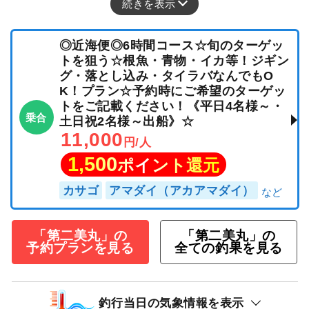
続きを表示
◎近海便◎6時間コース☆旬のターゲッ
トを狙う☆根魚・青物・イカ等！ジギン
グ・落とし込み・タイラバなんでもO
K！プラン☆予約時にご希望のターゲッ
トをご記載ください！《平日4名様～・
乗合
土日祝2名様～出船》☆
11,000
円/人
1,500
ポイント還元
カサゴ
アマダイ（アカアマダイ）
「第二美丸」の
「第二美丸」の
予約プランを見る
全ての釣果を見る
釣行当日の気象情報を表示