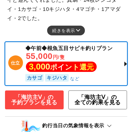
イと遊んでくれました。真鯛・14枚レンコダ
イ・1カサゴ・10キジハタ・4マゴチ・1アマダ
イ・2でした。
続きを表示
◆午前◆根魚五目サビキ釣りプラン
55,000
円/隻
仕立
3,000
ポイント還元
カサゴ
キジハタ
「海坊主Ⅴ」の
「海坊主Ⅴ」の
予約プランを見る
全ての釣果を見る
釣行当日の気象情報を表示