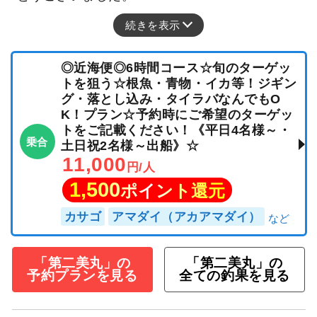
続きを表示
◎近海便◎6時間コース☆旬のターゲッ
トを狙う☆根魚・青物・イカ等！ジギン
グ・落とし込み・タイラバなんでもO
K！プラン☆予約時にご希望のターゲッ
トをご記載ください！《平日4名様～・
乗合
土日祝2名様～出船》☆
11,000
円/人
1,500
ポイント還元
カサゴ
アマダイ（アカアマダイ）
「第二美丸」の
「第二美丸」の
予約プランを見る
全ての釣果を見る