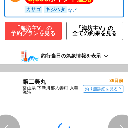
3,000
ポイント還元
カサゴ
キジハタ
「海坊主Ⅴ」の
「海坊主Ⅴ」の
予約プランを見る
全ての釣果を見る
釣行当日の気象情報を表示
36日前
第二美丸
富山県 下新川郡入善町 入善
釣り船詳細を見る
漁港