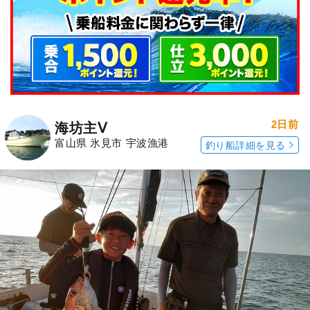
2日前
海坊主Ⅴ
富山県 氷見市 宇波漁港
釣り船詳細を見る