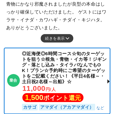
青物にかなり邪魔されましたが良型の本命はし
っかり確保していただけました。 ゲストにはワ
ラサ・イナダ・カワハギ・チダイ・キジハタ。
ありがとうございました。
続きを表示
◎近海便◎6時間コース☆旬のターゲッ
トを狙う☆根魚・青物・イカ等！ジギン
グ・落とし込み・タイラバなんでもO
K！プラン☆予約時にご希望のターゲッ
トをご記載ください！《平日4名様～・
乗合
土日祝2名様～出船》☆
11,000
円/人
1,500
ポイント還元
カサゴ
アマダイ（アカアマダイ）