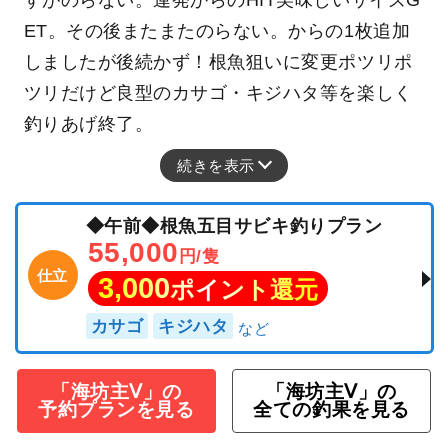
ET。その後またまたのらない。からの1枚追加
しましたが後続かず！根魚狙いに変更ポツリポ
ツリだけど良型のカサゴ・キジハタ等を楽しく
釣りあげ終了。
続きを表示
◆午前◆根魚五目サビキ釣りプラン
55,000
円/隻
仕立
3,000
ポイント還元
カサゴ
キジハタ
「海坊主Ⅴ」の
「海坊主Ⅴ」の
予約プランを見る
全ての釣果を見る