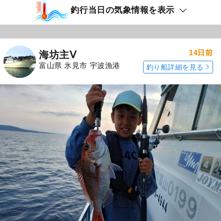
釣行当日の気象情報を表示
14日前
海坊主Ⅴ
富山県 氷見市 宇波漁港
釣り船詳細を見る