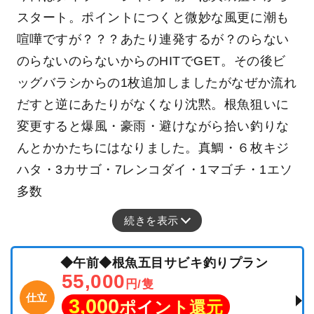
スタート。ポイントにつくと微妙な風更に潮も
喧嘩ですが？？？あたり連発するが？のらない
のらないのらないからのHITでGET。その後ビ
ッグバラシからの1枚追加しましたがなぜか流れ
だすと逆にあたりがなくなり沈黙。根魚狙いに
変更すると爆風・豪雨・避けながら拾い釣りな
んとかかたちにはなりました。真鯛・６枚キジ
ハタ・3カサゴ・7レンコダイ・1マゴチ・1エソ
多数
続きを表示
◆午前◆根魚五目サビキ釣りプラン
55,000
円/隻
仕立
3,000
ポイント還元