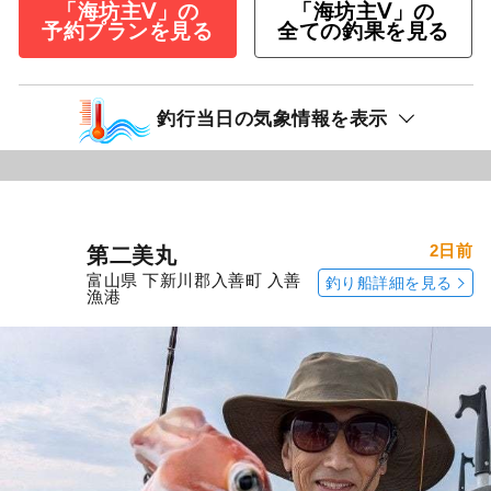
「海坊主Ⅴ」の
「海坊主Ⅴ」の
予約プランを見る
全ての釣果を見る
釣行当日の気象情報を表示
2日前
第二美丸
富山県 下新川郡入善町 入善
釣り船詳細を見る
漁港