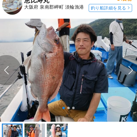
恵比寿丸
大阪府 泉南郡岬町 淡輪漁港
釣り船詳細を見る