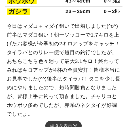
ホウボウ
43～49cm
0～3匹
ガシラ
23～25cm
0～2匹
今日はマダコ＋マダイ狙いで出船しました(^o^)
前半はマダコ狙い！朝一ソッコーで1.7キロを上
げたお客様が今季初の2キロアップをキャッチ！
タイラバとのリレー便で短目の釣行でしたが、
あちらこちら色々廻って最大3.1キロ！終わって
みればキロアップが4杯の全員安打！皆様本当に
お見事でした(^^)後半はタイラバ！タコを少し長
めにやりましたので、短時間勝負となりました
が、皆様上手に釣って頂きました。チャリコと
ホウボウ多めでしたが、赤系のネクタイが好調
でしたよ。
続きを表示