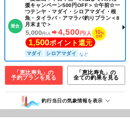
援キャンペーン500円OFF＞☆午前☆一
つテンヤ・マダイ・シロアマダイ・根
魚・タイラバ・アマラバ釣りプラン＜8
月末まで＞
乗合
4,500
10
5,000
%
円/人
円/人
OFF
1,500
ポイント還元
マダイ
シロアマダイ
「恵比寿丸」の
「恵比寿丸」の
予約プランを見る
全ての釣果を見る
釣行当日の気象情報を表示