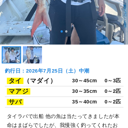
釣行日：2026年7月25日（土）中潮
タイ
（マダイ）
30～45cm
0～3匹
マアジ
30～35cm
0～2匹
サバ
35～40cm
0～2匹
タイラバで出船 他の魚は当たってきましたが本
命はまばらでしたが、我慢強く釣ってくれたお