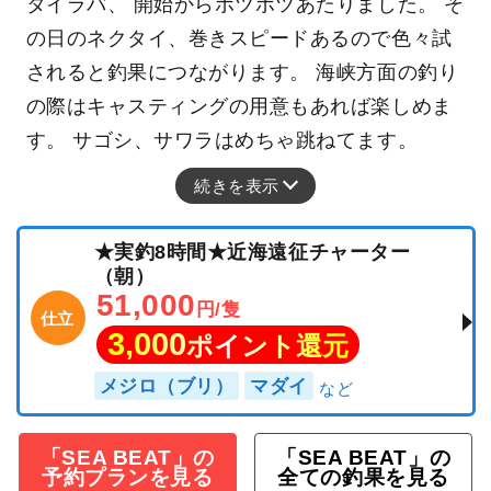
タイラバ、 開始からポツポツあたりました。 そ
の日のネクタイ、巻きスピードあるので色々試
されると釣果につながります。 海峡方面の釣り
の際はキャスティングの用意もあれば楽しめま
す。 サゴシ、サワラはめちゃ跳ねてます。
続きを表示
★実釣8時間★近海遠征チャーター
（朝）
51,000
円/隻
仕立
3,000
ポイント還元
メジロ（ブリ）
マダイ
「SEA BEAT」の
「SEA BEAT」の
予約プランを見る
全ての釣果を見る