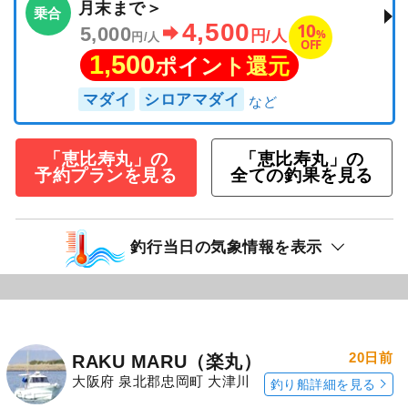
月末まで＞
乗合
4,500
10
5,000
%
円/人
円/人
OFF
1,500
ポイント還元
マダイ
シロアマダイ
「恵比寿丸」の
「恵比寿丸」の
予約プランを見る
全ての釣果を見る
釣行当日の気象情報を表示
20日前
RAKU MARU（楽丸）
大阪府 泉北郡忠岡町 大津川
釣り船詳細を見る