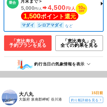
月末まで＞
乗合
4,500
10
5,000
%
円/人
円/人
OFF
1,500
ポイント還元
マダイ
シロアマダイ
「恵比寿丸」の
「恵比寿丸」の
予約プランを見る
全ての釣果を見る
釣行当日の気象情報を表示
15日前
大八丸
大阪府 泉南郡岬町 谷川港
釣り船詳細を見る