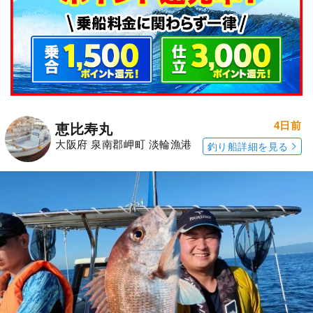
4日前
恵比寿丸
大阪府 泉南郡岬町 淡輪漁港
釣り船詳細を見る