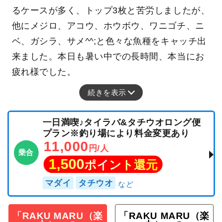
るケースが多く、トップ3枚と苦労しましたが、
他にメジロ、アコウ、ホウボウ、ワニゴチ、ニ
ベ、ガシラ、サメ^^;と色々な魚種をキャッチ出
来ました。本日も暑い中での長時間、本当にお
疲れ様でした。
続きを表示
一日満喫♪タイラバ&タチウオロング便
プラン※釣り場により料金変更あり
11,000
円/人
乗合
1,500
ポイント還元
マダイ
タチウオ
「RAKU MARU（楽
「RAKU MARU（楽