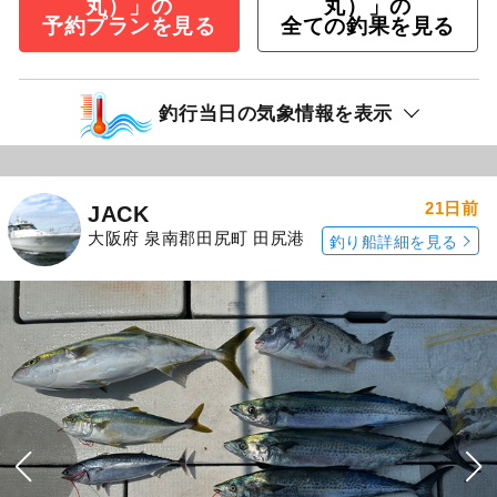
丸）」の
丸）」の
予約プランを見る
全ての釣果を見る
釣行当日の気象情報を表示
21日前
JACK
大阪府 泉南郡田尻町 田尻港
釣り船詳細を見る