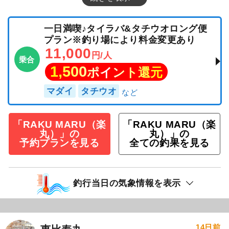
一日満喫♪タイラバ&タチウオロング便
プラン※釣り場により料金変更あり
11,000
円/人
乗合
1,500
ポイント還元
マダイ
タチウオ
「RAKU MARU（楽
「RAKU MARU（楽
丸）」の
丸）」の
予約プランを見る
全ての釣果を見る
釣行当日の気象情報を表示
14日前