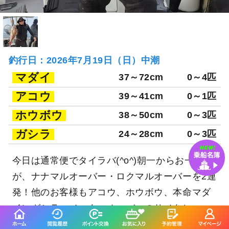
釣行日：2026年7月19日（日）中潮
マダイ
37～72cm
0～4匹
アコウ
39～41cm
0～1匹
ホウボウ
38～50cm
0～3匹
ガシラ
24～28cm
0～3匹
今日は通常便でタイラバ(^o^)朝一からお一人様
が、ナナマルオーバー・ロクマルオーバーを2連
発！他のお客様もアコウ、ホウボウ、本命マダ
イにガシラ、メーターオーバーのサメをヒッ
ト！行く先々で活性高くアタリ連発(^o^)チャリ