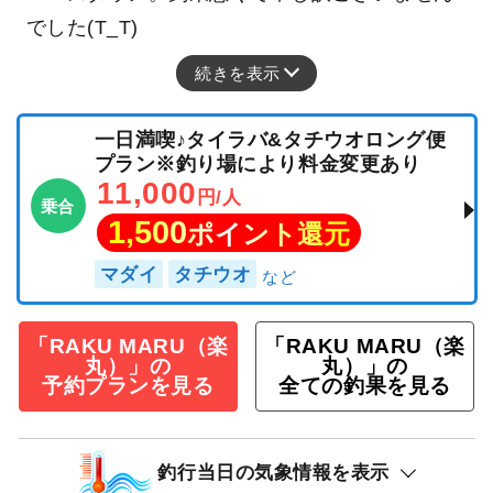
でした(T_T)
続きを表示
一日満喫♪タイラバ&タチウオロング便
プラン※釣り場により料金変更あり
11,000
円/人
乗合
1,500
ポイント還元
マダイ
タチウオ
「RAKU MARU（楽
「RAKU MARU（楽
丸）」の
丸）」の
予約プランを見る
全ての釣果を見る
釣行当日の気象情報を表示