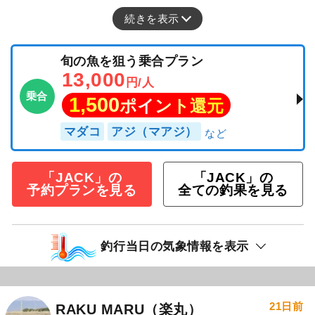
続きを表示
旬の魚を狙う乗合プラン
13,000
円/人
乗合
1,500
ポイント還元
マダコ
アジ（マアジ）
「JACK」の
「JACK」の
予約プランを見る
全ての釣果を見る
釣行当日の気象情報を表示
21日前
RAKU MARU（楽丸）