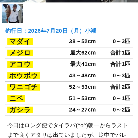
釣行日：2026年7月20日（月）小潮
マダイ
38～52cm
0～3匹
メジロ
最大62cm
合計1匹
アコウ
最大41cm
合計1匹
ホウボウ
43～48cm
0～3匹
ワニゴチ
52～53cm
合計2匹
ニベ
51～53cm
0～1匹
ガシラ
24～27cm
0～2匹
今日はロング便でタイラバ(^o^)朝一からラスト
まで良くアタリは出ていましたが、途中でバレ