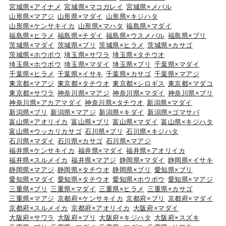
宮城県×アイナメ
宮城県×マコガレイ
宮城県×メバル
山形県×マアジ
山形県×マダイ
山形県×キジハタ
山形県×ケンサキイカ
山形県×マハタ
福島県×マダイ
福島県×ヒラメ
福島県×チダイ
福島県×ウスメバル
福島県×ブリ
茨城県×マダイ
茨城県×ブリ
茨城県×ヒラメ
茨城県×カサゴ
茨城県×ホウボウ
埼玉県×サワラ
埼玉県×タチウオ
埼玉県×ホウボウ
埼玉県×マダイ
埼玉県×ブリ
千葉県×マダイ
千葉県×ヒラメ
千葉県×イサキ
千葉県×カサゴ
千葉県×マアジ
東京都×マアジ
東京都×タチウオ
東京都×シロギス
東京都×マダコ
東京都×サワラ
神奈川県×マアジ
神奈川県×マダイ
神奈川県×ブリ
神奈川県×アカアマダイ
神奈川県×タチウオ
新潟県×マダイ
新潟県×ブリ
新潟県×マアジ
新潟県×キダイ
新潟県×ゴマサバ
富山県×アオリイカ
富山県×ブリ
富山県×マダイ
富山県×キジハタ
富山県×ウッカリカサゴ
石川県×ブリ
石川県×キジハタ
石川県×マダイ
石川県×カサゴ
石川県×マアジ
福井県×ケンサキイカ
福井県×マダイ
福井県×アオリイカ
福井県×スルメイカ
福井県×マアジ
静岡県×マダイ
静岡県×イサキ
静岡県×マアジ
静岡県×タチウオ
静岡県×ブリ
愛知県×ブリ
愛知県×マダイ
愛知県×タチウオ
愛知県×ホウボウ
愛知県×マアジ
三重県×ブリ
三重県×マダイ
三重県×ヒラメ
三重県×カサゴ
三重県×マアジ
京都府×ケンサキイカ
京都府×ブリ
京都府×マダイ
京都府×スルメイカ
京都府×アオリイカ
大阪府×マダイ
大阪府×サワラ
大阪府×ブリ
大阪府×キジハタ
大阪府×スズキ