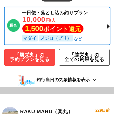
一日便・落とし込み釣りプラン
10,000
円/人
乗合
1,500
ポイント還元
マダイ
メジロ（ブリ）
「勝栄丸」の
「勝栄丸」の
予約プランを見る
全ての釣果を見る
釣行当日の気象情報を表示
229日前
RAKU MARU（楽丸）