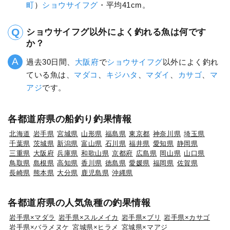
町
）
ショウサイフグ
・平均41cm。
ショウサイフグ以外によく釣れる魚は何です
か？
過去30日間、
大阪府
で
ショウサイフグ
以外によく釣れ
ている魚は、
マダコ
、
キジハタ
、
マダイ
、
カサゴ
、
マ
アジ
です。
各都道府県の船釣り釣果情報
北海道
岩手県
宮城県
山形県
福島県
東京都
神奈川県
埼玉県
千葉県
茨城県
新潟県
富山県
石川県
福井県
愛知県
静岡県
三重県
大阪府
兵庫県
和歌山県
京都府
広島県
岡山県
山口県
鳥取県
島根県
高知県
香川県
徳島県
愛媛県
福岡県
佐賀県
長崎県
熊本県
大分県
鹿児島県
沖縄県
各都道府県の人気魚種の釣果情報
岩手県×マダラ
岩手県×スルメイカ
岩手県×ブリ
岩手県×カサゴ
岩手県×バラメヌケ
宮城県×ヒラメ
宮城県×マアジ