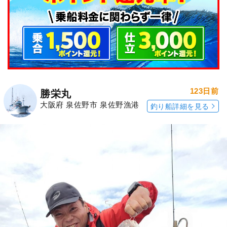
123日前
勝栄丸
大阪府 泉佐野市 泉佐野漁港
釣り船詳細を見る