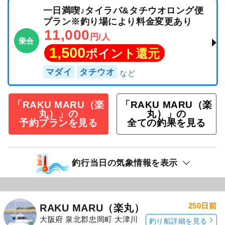
一日満喫♪タイラバ&タチウオロング便
プラン※釣り場により料金変更あり
11,000
円/人
乗合
1,500
ポイント還元
マダイ
タチウオ
「RAKU MARU（楽
「RAKU MARU（楽
丸）」の
丸）」の
予約プランを見る
全ての釣果を見る
釣行当日の気象情報を表示
250日前
RAKU MARU（楽丸）
大阪府 泉北郡忠岡町 大津川
釣り船詳細を見る