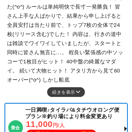
た(^o^) ルールは単純明快で長寸一発勝負！ 皆
さん上手な人ばかりで、結果から申し上げると
全員安打は当たり前で、トップ7枚の全体で24
枚(リリース含む)でした！ 内容は、行きの道中
は雑談でワイワイしていましたが、スタートと
同時に皆さん無言に…。 程良い緊張感の中ソッ
コーで1枚目がヒット！ 40中盤の綺麗なマダ
イ。 続いて大物ヒット！ アタリ方から見て60
オーバー(^o^) しかし船底
続きを表示
一日満喫♪タイラバ&タチウオロング便
プラン※釣り場により料金変更あり
11,000
円/人
乗合