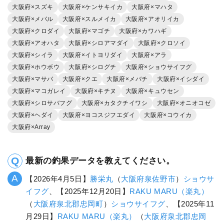
大阪府×スズキ
大阪府×ケンサキイカ
大阪府×マハタ
大阪府×メバル
大阪府×スルメイカ
大阪府×アオリイカ
大阪府×クロダイ
大阪府×マゴチ
大阪府×カワハギ
大阪府×アオハタ
大阪府×シロアマダイ
大阪府×クロソイ
大阪府×シイラ
大阪府×イトヨリダイ
大阪府×アラ
大阪府×ホウボウ
大阪府×シログチ
大阪府×ショウサイフグ
大阪府×マサバ
大阪府×クエ
大阪府×メバチ
大阪府×イシダイ
大阪府×マコガレイ
大阪府×キチヌ
大阪府×キュウセン
大阪府×シロサバフグ
大阪府×カタクチイワシ
大阪府×オニオコゼ
大阪府×ヘダイ
大阪府×ヨコスジフエダイ
大阪府×コウイカ
大阪府×Array
最新の釣果データを教えてください。
【2026年4月5日】
勝栄丸
（
大阪府
泉佐野市
）
ショウサ
イフグ
、【2025年12月20日】
RAKU MARU（楽丸）
（
大阪府
泉北郡忠岡町
）
ショウサイフグ
、【2025年11
月29日】
RAKU MARU（楽丸）
（
大阪府
泉北郡忠岡