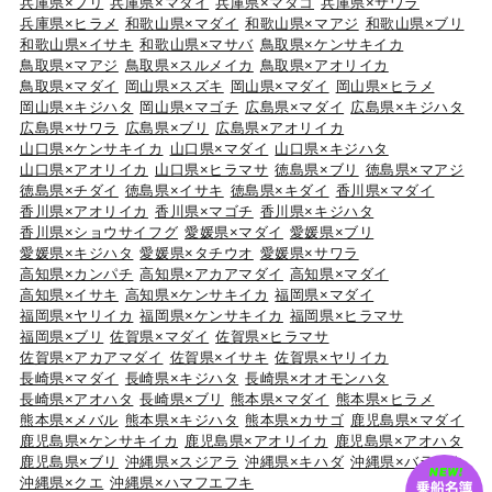
兵庫県×ブリ
兵庫県×マダイ
兵庫県×マダコ
兵庫県×サワラ
兵庫県×ヒラメ
和歌山県×マダイ
和歌山県×マアジ
和歌山県×ブリ
和歌山県×イサキ
和歌山県×マサバ
鳥取県×ケンサキイカ
鳥取県×マアジ
鳥取県×スルメイカ
鳥取県×アオリイカ
鳥取県×マダイ
岡山県×スズキ
岡山県×マダイ
岡山県×ヒラメ
岡山県×キジハタ
岡山県×マゴチ
広島県×マダイ
広島県×キジハタ
広島県×サワラ
広島県×ブリ
広島県×アオリイカ
山口県×ケンサキイカ
山口県×マダイ
山口県×キジハタ
山口県×アオリイカ
山口県×ヒラマサ
徳島県×ブリ
徳島県×マアジ
徳島県×チダイ
徳島県×イサキ
徳島県×キダイ
香川県×マダイ
香川県×アオリイカ
香川県×マゴチ
香川県×キジハタ
香川県×ショウサイフグ
愛媛県×マダイ
愛媛県×ブリ
愛媛県×キジハタ
愛媛県×タチウオ
愛媛県×サワラ
高知県×カンパチ
高知県×アカアマダイ
高知県×マダイ
高知県×イサキ
高知県×ケンサキイカ
福岡県×マダイ
福岡県×ヤリイカ
福岡県×ケンサキイカ
福岡県×ヒラマサ
福岡県×ブリ
佐賀県×マダイ
佐賀県×ヒラマサ
佐賀県×アカアマダイ
佐賀県×イサキ
佐賀県×ヤリイカ
長崎県×マダイ
長崎県×キジハタ
長崎県×オオモンハタ
長崎県×アオハタ
長崎県×ブリ
熊本県×マダイ
熊本県×ヒラメ
熊本県×メバル
熊本県×キジハタ
熊本県×カサゴ
鹿児島県×マダイ
鹿児島県×ケンサキイカ
鹿児島県×アオリイカ
鹿児島県×アオハタ
鹿児島県×ブリ
沖縄県×スジアラ
沖縄県×キハダ
沖縄県×バラハタ
沖縄県×クエ
沖縄県×ハマフエフキ