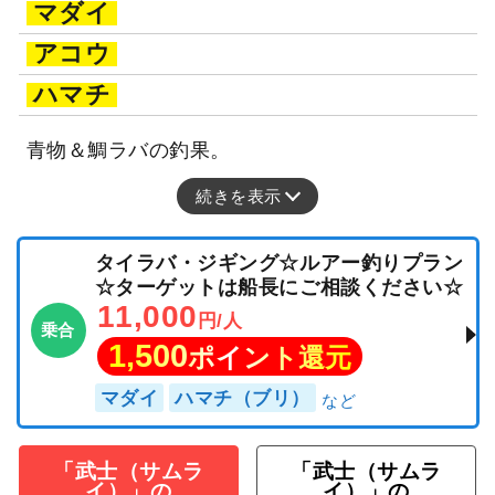
マダイ
アコウ
ハマチ
青物＆鯛ラバの釣果。
続きを表示
タイラバ・ジギング☆ルアー釣りプラン
☆ターゲットは船長にご相談ください☆
11,000
円/人
乗合
1,500
ポイント還元
マダイ
ハマチ（ブリ）
「武士（サムラ
「武士（サムラ
イ）」の
イ）」の