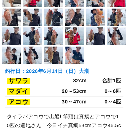
釣行日：2026年6月14日（日）大潮
サワラ
82cm
合計1匹
マダイ
20～53cm
0～6匹
アコウ
30～47cm
0～4匹
タイラバアコウで出船❗️ 竿頭は真鯛とアコウで1
0匹の遠地さん！今日イチ真鯛53cmアコウ46.5c