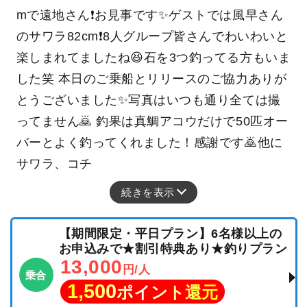
mで遠地さん❗️お見事です✨ゲストでは風早さん
のサワラ82cm❗️8人グループ皆さんでわいわいと
楽しまれてましたね😆石を3つ釣ってる方もいま
した笑 本日のご乗船とリリースのご協力ありが
とうございました✨写真はいつも通り全ては撮
ってません🙇 釣果は真鯛アコウだけで50匹オー
バーとよく釣ってくれました！感謝です🙇他に
サワラ、コチ
続きを表示
【期間限定・平日プラン】6名様以上の
お申込みで★割引特典あり★釣りプラン
13,000
円/人
乗合
1,500
ポイント還元