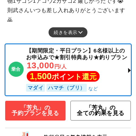
物1サゴシ1アコウ2カサゴ2 厳しかったです😭
則武さんいつも差し入れありがとうございます
🙇
続きを表示
【期間限定・平日プラン】6名様以上の
お申込みで★割引特典あり★釣りプラン
13,000
円/人
乗合
1,500
ポイント還元
マダイ
ハマチ（ブリ）
「芳丸」の
「芳丸」の
予約プランを見る
全ての釣果を見る