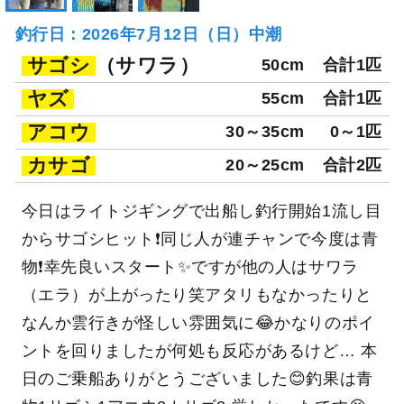
釣行日：2026年7月12日（日）中潮
サゴシ
（サワラ）
50cm
合計1匹
ヤズ
55cm
合計1匹
アコウ
30～35cm
0～1匹
カサゴ
20～25cm
合計2匹
今日はライトジギングで出船し釣行開始1流し目
からサゴシヒット❗️同じ人が連チャンで今度は青
物❗️幸先良いスタート✨ですが他の人はサワラ
（エラ）が上がったり笑アタリもなかったりと
なんか雲行きが怪しい雰囲気に😂かなりのポイ
ントを回りましたが何処も反応があるけど… 本
日のご乗船ありがとうございました😊釣果は青