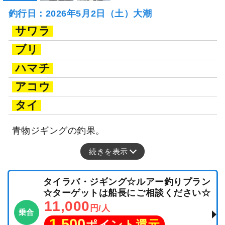
釣行日：2026年5月2日（土）大潮
サワラ
ブリ
ハマチ
アコウ
タイ
青物ジギングの釣果。
続きを表示
タイラバ・ジギング☆ルアー釣りプラン
☆ターゲットは船長にご相談ください☆
11,000
円/人
乗合
1,500
ポイント還元