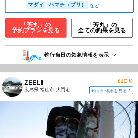
マダイ
ハマチ（ブリ）
「芳丸」の
「芳丸」の
予約プランを見る
全ての釣果を見る
釣行当日の気象情報を表示
82日前
ZEELⅡ
広島県 福山市 大門港
釣り船詳細を見る