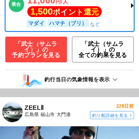
11,000
円/人
乗合
1,500
ポイント還元
マダイ
ハマチ（ブリ）
「武士（サムラ
「武士（サムラ
イ）」の
イ）」の
予約プランを見る
全ての釣果を見る
釣行当日の気象情報を表示
228日前
ZEELⅡ
広島県 福山市 大門港
釣り船詳細を見る