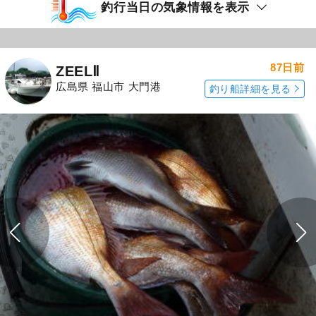
釣行当日の気象情報を表示
87日前
ZEELⅡ
広島県 福山市 大門港
釣り船詳細を見る