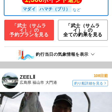
マダイ
ハマチ（ブリ）
「武士（サムラ
「武士（サムラ
イ）」の
イ）」の
予約プランを見る
全ての釣果を見る
釣行当日の気象情報を表示
108日前
ZEELⅡ
広島県 福山市 大門港
釣り船詳細を見る