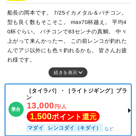
船長の岡本です。 7/25イカメタル＆バチコン。
型も良く数もそこそこ。 max70杯越え。 平均4
0杯ぐらい。 バチコンで83センチの真鯛。 中々
上がって来んかったー。 この前レンコが釣れた
んでアジ以外にも色々釣れるかも。 皆さんお疲
れ様です。
続きを表示
［タイラバ］・［ライトジギング］プラ
ン
13,000
円/人
乗合
1,500
ポイント還元
マダイ
レンコダイ（キダイ）