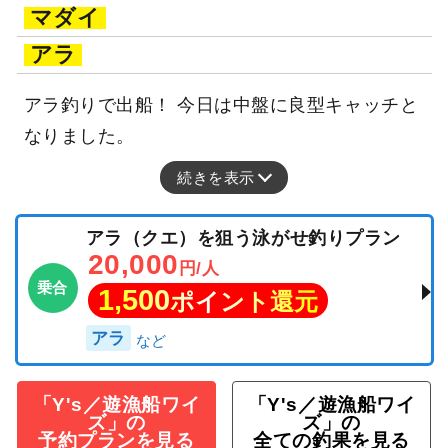
マダイ
アラ
アラ釣りで出船！ 今日は中盤に良型キャッチと
なりました。
続きを表示
アラ（クエ）を狙う泳がせ釣りプラン
20,000
円/人
乗合
1,500
ポイント還元
アラ
「Y's／遊漁船ワイ
「Y's／遊漁船ワイ
ズ」の
ズ」の
予約プランを見る
全ての釣果を見る