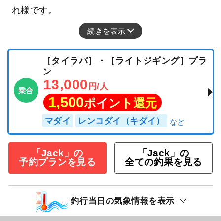
れ様です。
続きを表示
［タイラバ］・［ライトジギング］プラ
ン
13,000
円/人
乗合
1,500
ポイント還元
マダイ
レンコダイ（キダイ）
「Jack」の
「Jack」の
予約プランを見る
全ての釣果を見る
釣行当日の気象情報を表示