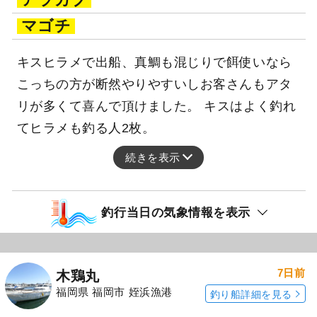
マゴチ
キスヒラメで出船、真鯛も混じりで餌使いなら
こっちの方が断然やりやすいしお客さんもアタ
リが多くて喜んで頂けました。 キスはよく釣れ
てヒラメも釣る人2枚。
続きを表示
釣行当日の気象情報を表示
7日前
木鶏丸
福岡県 福岡市 姪浜漁港
釣り船詳細を見る