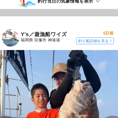
釣行当日の気象情報を表示
5日前
Y's／遊漁船ワイズ
福岡県 宗像市 神湊港
釣り船詳細を見る