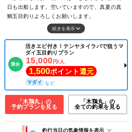
日も出船します。空いていますので、真夏の真
鯛五目釣りよろしくお願いします。
続きを表示
活きエビ付き！テンヤタイラバで狙うマ
ダイ五目釣りプラン
15,000
円/人
乗合
1,500
ポイント還元
マダイ
「木鶏丸」の
「木鶏丸」の
予約プランを見る
全ての釣果を見る
釣行当日の気象情報を表示