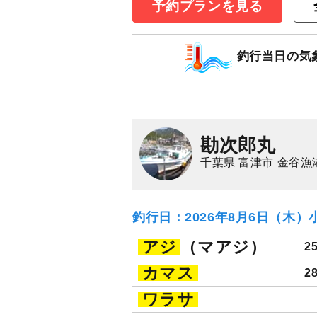
予約プランを見る
【平日】LTアジ
釣行当日の気
77,000
円/隻
仕立
3,000
ポイン
アジ（マアジ）
勘次郎丸
千葉県 富津市 金谷漁
釣行日：2026年8月6日（木）
アジ
（マアジ）
2
カマス
2
ワラサ