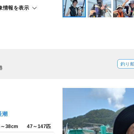
象情報を表示
釣り
港
長潮
5～38cm
47～147匹