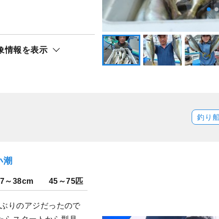
ト還元
）
アジ（マアジ）
象情報を表示
釣り
小潮
17～38cm
45～75匹
しぶりのアジだったので