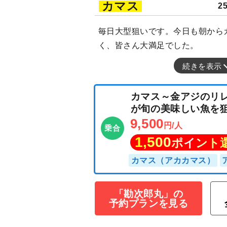
カマス
2
毎日大型狙いです。今日も朝から
く、皆さん大満足でした。
続きを表示
カマス～金アジ
「勘次郎丸」の
が旬の美味しい
予約プランを見る
9,500
円/人
乗合