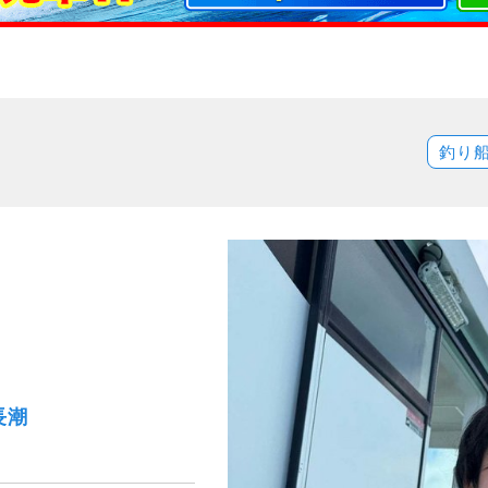
釣り
長潮