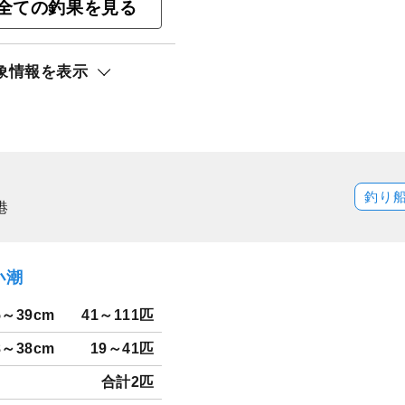
全ての釣果を見る
釣りプラン
象情報を表示
ト還元
釣り
港
小潮
5～39cm
41～111匹
8～38cm
19～41匹
合計2匹