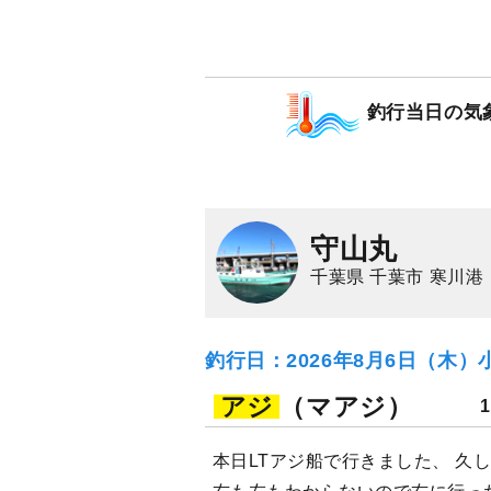
1,500
ポイン
カマス（アカカマス
釣行当日の気
守山丸
千葉県 千葉市 寒川港
釣行日：2026年8月6日（木）
アジ
（マアジ）
本日LTアジ船で行きました、 久