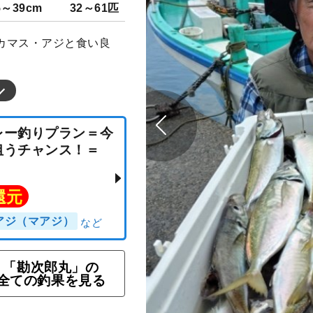
5～39cm
32～61匹
カマス・アジと食い良
のリレー釣りプラン＝今
「勘次郎丸」の
魚を狙うチャンス！＝
全ての釣果を見る