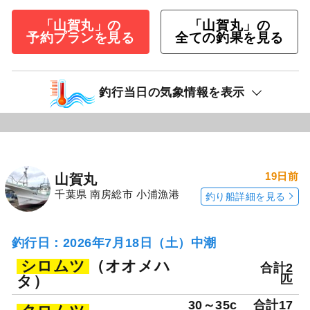
「山賀丸」の
「山賀丸」の
予約プランを見る
全ての釣果を見る
釣行当日の気象情報を表示
19日前
山賀丸
千葉県 南房総市 小浦漁港
釣り船詳細を見る
釣行日：2026年7月18日（土）中潮
シロムツ
（オオメハ
合計2
タ）
匹
30～35c
合計17