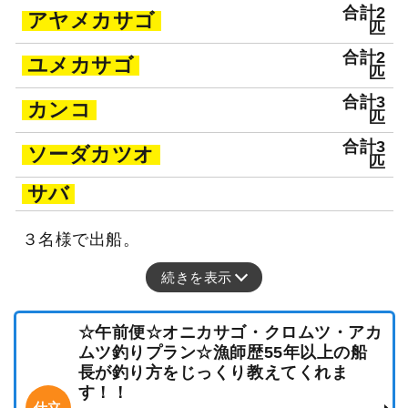
合計2
アヤメカサゴ
匹
合計2
ユメカサゴ
匹
合計3
カンコ
匹
合計3
ソーダカツオ
匹
サバ
３名様で出船。
続きを表示
☆午前便☆オニカサゴ・クロムツ・アカ
ムツ釣りプラン☆漁師歴55年以上の船
長が釣り方をじっくり教えてくれま
す！！
仕立