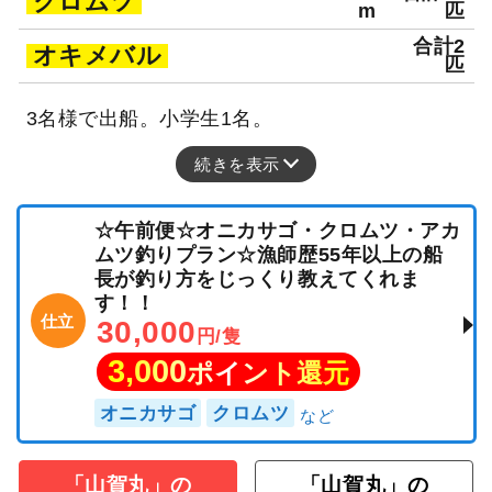
クロムツ
m
匹
合計2
オキメバル
匹
3名様で出船。小学生1名。
続きを表示
☆午前便☆オニカサゴ・クロムツ・アカ
ムツ釣りプラン☆漁師歴55年以上の船
長が釣り方をじっくり教えてくれま
す！！
仕立
30,000
円/隻
3,000
ポイント還元
オニカサゴ
クロムツ
「山賀丸」の
「山賀丸」の