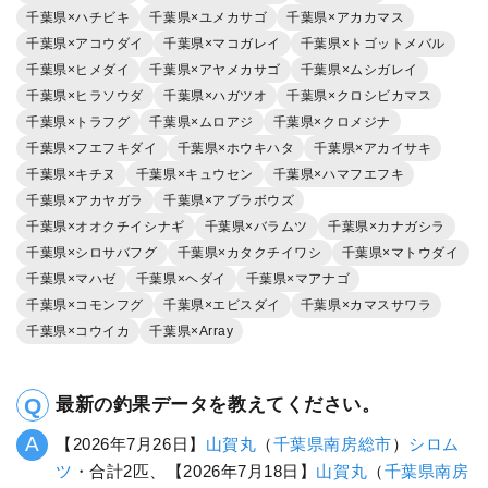
千葉県×ハチビキ
千葉県×ユメカサゴ
千葉県×アカカマス
千葉県×アコウダイ
千葉県×マコガレイ
千葉県×トゴットメバル
千葉県×ヒメダイ
千葉県×アヤメカサゴ
千葉県×ムシガレイ
千葉県×ヒラソウダ
千葉県×ハガツオ
千葉県×クロシビカマス
千葉県×トラフグ
千葉県×ムロアジ
千葉県×クロメジナ
千葉県×フエフキダイ
千葉県×ホウキハタ
千葉県×アカイサキ
千葉県×キチヌ
千葉県×キュウセン
千葉県×ハマフエフキ
千葉県×アカヤガラ
千葉県×アブラボウズ
千葉県×オオクチイシナギ
千葉県×バラムツ
千葉県×カナガシラ
千葉県×シロサバフグ
千葉県×カタクチイワシ
千葉県×マトウダイ
千葉県×マハゼ
千葉県×ヘダイ
千葉県×マアナゴ
千葉県×コモンフグ
千葉県×エビスダイ
千葉県×カマスサワラ
千葉県×コウイカ
千葉県×Array
最新の釣果データを教えてください。
【2026年7月26日】
山賀丸
（
千葉県
南房総市
）
シロム
ツ
・合計2匹、【2026年7月18日】
山賀丸
（
千葉県
南房