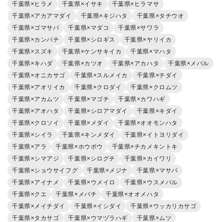
千葉県×ヒラメ
千葉県×イサキ
千葉県×ヒラマサ
千葉県×アカアマダイ
千葉県×キジハタ
千葉県×タチウオ
千葉県×ゴマサバ
千葉県×マダコ
千葉県×サワラ
千葉県×カンパチ
千葉県×シロギス
千葉県×ヤリイカ
千葉県×スズキ
千葉県×ケンサキイカ
千葉県×マハタ
千葉県×キハダ
千葉県×カツオ
千葉県×アカハタ
千葉県×メバル
千葉県×オニカサゴ
千葉県×スルメイカ
千葉県×チダイ
千葉県×アオリイカ
千葉県×クロダイ
千葉県×クロムツ
千葉県×アカムツ
千葉県×マゴチ
千葉県×カワハギ
千葉県×アオハタ
千葉県×シロアマダイ
千葉県×キダイ
千葉県×クロソイ
千葉県×メダイ
千葉県×オオモンハタ
千葉県×シイラ
千葉県×キンメダイ
千葉県×イトヨリダイ
千葉県×アラ
千葉県×ホウボウ
千葉県×チカメキントキ
千葉県×シマアジ
千葉県×シログチ
千葉県×カイワリ
千葉県×ショウサイフグ
千葉県×メジナ
千葉県×マサバ
千葉県×アイナメ
千葉県×ウメイロ
千葉県×ウスメバル
千葉県×クエ
千葉県×メバチ
千葉県×オオメハタ
千葉県×メイチダイ
千葉県×イシダイ
千葉県×ウッカリカサゴ
千葉県×タカサゴ
千葉県×ウマヅラハギ
千葉県×ムツ