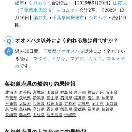
総市
）
シロムツ
・合計2匹、【2026年6月20日】
山賀丸
（
千葉県
南房総市
）
シロムツ
・合計2匹、【2025年12
月16日】
酒井丸
（
千葉県
南房総市
）
シロムツ
・合計10
匹。
オオメハタ以外によく釣れる魚は何ですか？
過去30日間、
千葉県
で
オオメハタ
以外によく釣れてい
る魚は、
マダイ
、
イサキ
、
マアジ
、
カサゴ
、
スルメイ
カ
です。
各都道府県の船釣り釣果情報
北海道
岩手県
宮城県
山形県
福島県
東京都
神奈川県
埼玉県
千葉県
茨城県
新潟県
富山県
石川県
福井県
愛知県
静岡県
三重県
大阪府
兵庫県
和歌山県
京都府
広島県
岡山県
山口県
鳥取県
島根県
高知県
香川県
徳島県
愛媛県
福岡県
佐賀県
長崎県
熊本県
大分県
鹿児島県
沖縄県