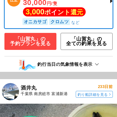
30,000
円/隻
3,000
ポイント還元
オニカサゴ
クロムツ
「山賀丸」の
「山賀丸」の
予約プランを見る
全ての釣果を見る
釣行当日の気象情報を表示
233日前
酒井丸
千葉県 南房総市 富浦新港
釣り船詳細を見る