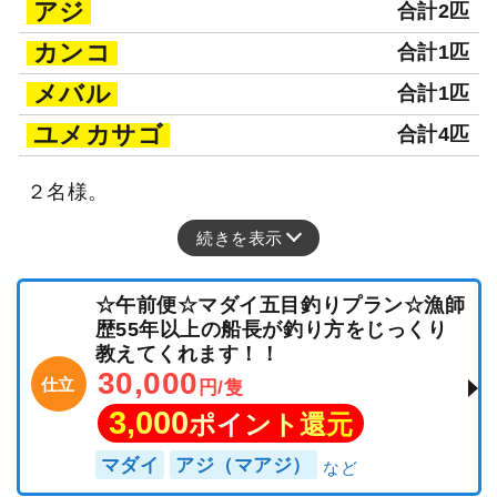
アジ
合計2匹
カンコ
合計1匹
メバル
合計1匹
ユメカサゴ
合計4匹
２名様。
続きを表示
☆午前便☆マダイ五目釣りプラン☆漁師
歴55年以上の船長が釣り方をじっくり
教えてくれます！！
30,000
仕立
円/隻
3,000
ポイント還元
マダイ
アジ（マアジ）