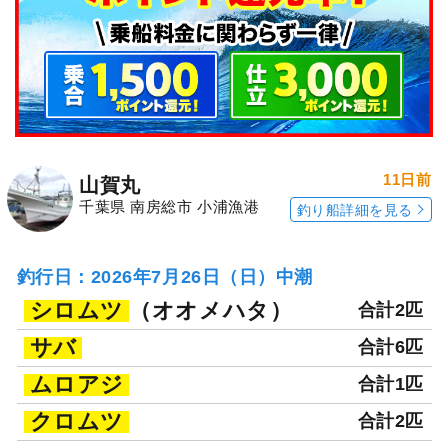
11日前
山賀丸
千葉県 南房総市 小浦漁港
釣り船詳細を見る
釣行日：2026年7月26日（日）中潮
シロムツ
（オオメハタ）
合計2匹
サバ
合計6匹
ムロアジ
合計1匹
クロムツ
合計2匹