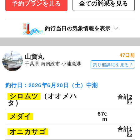
予約プランを見る
全ての釣果を見る
釣行当日の気象情報を表示
47日前
山賀丸
千葉県 南房総市 小浦漁港
釣り船詳細を見る
釣行日：2026年6月20日（土）中潮
シロムツ
（オオメハ
合計2
タ）
匹
67c
メダイ
m
合計1
オニカサゴ
匹