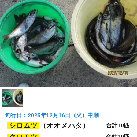
釣行日：2025年12月16日（火）中潮
シロムツ
（オオメハタ）
合計10匹
クロムツ
合計10匹