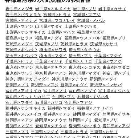
各都道府県の人気魚種の釣果情報
岩手県×マダラ
岩手県×スルメイカ
岩手県×ブリ
岩手県×カサゴ
岩手県×バラメヌケ
宮城県×ヒラメ
宮城県×マアジ
宮城県×アイナメ
宮城県×マコガレイ
宮城県×メバル
山形県×マアジ
山形県×マダイ
山形県×キジハタ
山形県×ケンサキイカ
山形県×マハタ
福島県×マダイ
福島県×ヒラメ
福島県×チダイ
福島県×ウスメバル
福島県×ブリ
茨城県×マダイ
茨城県×ブリ
茨城県×ヒラメ
茨城県×カサゴ
茨城県×ホウボウ
埼玉県×サワラ
埼玉県×タチウオ
埼玉県×ホウボウ
埼玉県×マダイ
埼玉県×ブリ
千葉県×マダイ
千葉県×ヒラメ
千葉県×イサキ
千葉県×カサゴ
千葉県×マアジ
東京都×マアジ
東京都×タチウオ
東京都×シロギス
東京都×マダコ
東京都×サワラ
神奈川県×マアジ
神奈川県×マダイ
神奈川県×ブリ
神奈川県×アカアマダイ
神奈川県×タチウオ
新潟県×マダイ
新潟県×ブリ
新潟県×マアジ
新潟県×キダイ
新潟県×ゴマサバ
富山県×アオリイカ
富山県×ブリ
富山県×マダイ
富山県×キジハタ
富山県×ウッカリカサゴ
石川県×ブリ
石川県×キジハタ
石川県×マダイ
石川県×カサゴ
石川県×マアジ
福井県×ケンサキイカ
福井県×マダイ
福井県×アオリイカ
福井県×スルメイカ
福井県×マアジ
静岡県×マダイ
静岡県×イサキ
静岡県×マアジ
静岡県×タチウオ
静岡県×ブリ
愛知県×ブリ
愛知県×マダイ
愛知県×タチウオ
愛知県×ホウボウ
愛知県×マアジ
三重県×ブリ
三重県×マダイ
三重県×ヒラメ
三重県×カサゴ
三重県×マアジ
京都府×ケンサキイカ
京都府×ブリ
京都府×マダイ