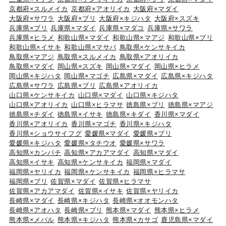
京都府×スルメイカ
京都府×アオリイカ
大阪府×マダイ
大阪府×サワラ
大阪府×ブリ
大阪府×キジハタ
大阪府×スズキ
兵庫県×ブリ
兵庫県×マダイ
兵庫県×マダコ
兵庫県×サワラ
兵庫県×ヒラメ
和歌山県×マダイ
和歌山県×マアジ
和歌山県×ブリ
和歌山県×イサキ
和歌山県×マサバ
鳥取県×ケンサキイカ
鳥取県×マアジ
鳥取県×スルメイカ
鳥取県×アオリイカ
鳥取県×マダイ
岡山県×スズキ
岡山県×マダイ
岡山県×ヒラメ
岡山県×キジハタ
岡山県×マゴチ
広島県×マダイ
広島県×キジハタ
広島県×サワラ
広島県×ブリ
広島県×アオリイカ
山口県×ケンサキイカ
山口県×マダイ
山口県×キジハタ
山口県×アオリイカ
山口県×ヒラマサ
徳島県×ブリ
徳島県×マアジ
徳島県×チダイ
徳島県×イサキ
徳島県×キダイ
香川県×マダイ
香川県×アオリイカ
香川県×マゴチ
香川県×キジハタ
香川県×ショウサイフグ
愛媛県×マダイ
愛媛県×ブリ
愛媛県×キジハタ
愛媛県×タチウオ
愛媛県×サワラ
高知県×カンパチ
高知県×アカアマダイ
高知県×マダイ
高知県×イサキ
高知県×ケンサキイカ
福岡県×マダイ
福岡県×ヤリイカ
福岡県×ケンサキイカ
福岡県×ヒラマサ
福岡県×ブリ
佐賀県×マダイ
佐賀県×ヒラマサ
佐賀県×アカアマダイ
佐賀県×イサキ
佐賀県×ヤリイカ
長崎県×マダイ
長崎県×キジハタ
長崎県×オオモンハタ
長崎県×アオハタ
長崎県×ブリ
熊本県×マダイ
熊本県×ヒラメ
熊本県×メバル
熊本県×キジハタ
熊本県×カサゴ
鹿児島県×マダイ