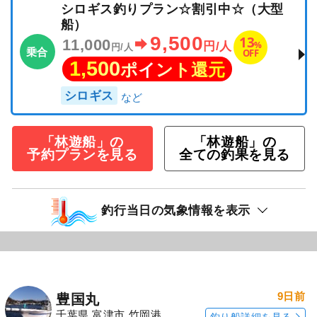
シロギス釣りプラン☆割引中☆（大型
船）
9,500
13
11,000
%
円/人
円/人
乗合
OFF
1,500
ポイント還元
シロギス
「林遊船」の
「林遊船」の
予約プランを見る
全ての釣果を見る
釣行当日の気象情報を表示
9日前
豊国丸
千葉県 富津市 竹岡港