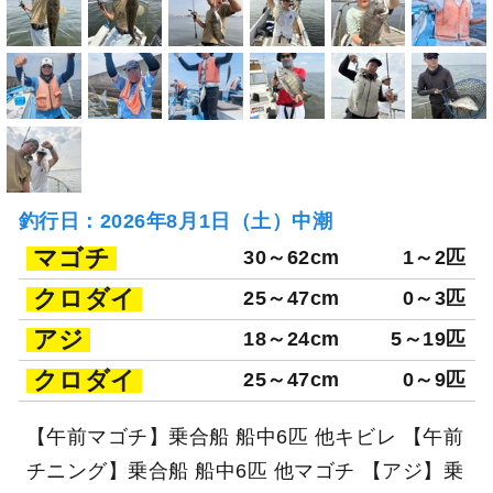
釣行日：2026年8月1日（土）中潮
マゴチ
30～62cm
1～2匹
クロダイ
25～47cm
0～3匹
アジ
18～24cm
5～19匹
クロダイ
25～47cm
0～9匹
【午前マゴチ】乗合船 船中6匹 他キビレ 【午前
チニング】乗合船 船中6匹 他マゴチ 【アジ】乗