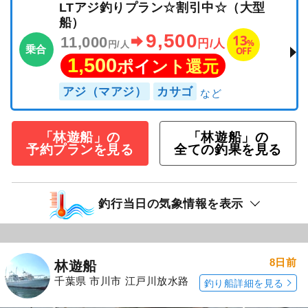
LTアジ釣りプラン☆割引中☆（大型
船）
9,500
13
11,000
%
円/人
円/人
乗合
OFF
1,500
ポイント還元
アジ（マアジ）
カサゴ
「林遊船」の
「林遊船」の
予約プランを見る
全ての釣果を見る
釣行当日の気象情報を表示
8日前
林遊船
千葉県 市川市 江戸川放水路
釣り船詳細を見る