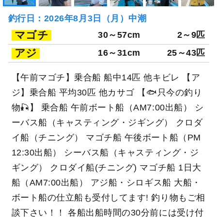
釣行日：2026年8月3日（月）中潮
マゴチ
30～57cm
2～9匹
アジ
16～31cm
25～43匹
【午前マゴチ】乗合船 船中14匹 他キビレ 【ア
ジ】乗合船 平均30匹 他カサゴ 【🐟只今の釣り
物🎣】 乗合船 午前ボート船（AM7:00出船） シ
ーバス船（キャスティング・ジギング） クロダ
イ船（チニング） マゴチ船 午後ボート船（PM
12:30出船） シーバス船（キャスティング・ジ
ギング） クロダイ船(チニング) マゴチ船 1日大
船（AM7:00出船） アジ船・シロギス船 大船・
ボート船の仕立船も受付してます! 釣り物もご相
談下さい！！ 各船出船時間の30分前には受け付