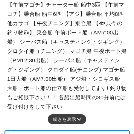
【午前マゴチ】チャーター船 船中3匹 【午前マ
ゴチ】乗合船 船中6匹 【アジ】乗合船 平均8匹
他カサゴ 【午後チニング】乗合船 【🐟只今の
釣り物🎣】 乗合船 午前ボート船（AM7:00出
船） シーバス船（キャスティング・ジギング）
クロダイ船（チニング） マゴチ船 午後ボート船
（PM12:30出船） シーバス船（キャスティン
グ・ジギング） クロダイ船(チニング) マゴチ船
1日大船（AM7:00出船） アジ船・シロギス船
大船・ボート船の仕立船も受付してます! 釣り物
もご相談下さい！！ 各船出船時間の30分前には
受け付けをして下さい
続きを表示