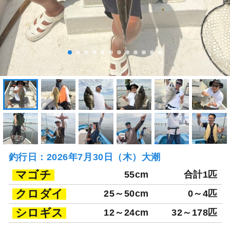
釣行日：2026年7月30日（木）大潮
マゴチ
55cm
合計1匹
クロダイ
25～50cm
0～4匹
シロギス
12～24cm
32～178匹