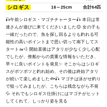
シロギス
16～25cm
合計64匹
🎣午前シロギス・マゴチチャーター🎣 本日は常
連さんが遊びに来てくださいました😊 女の子も
一緒だったので、魚を探し回るよりも釣れる可
能性の高いポイントまで思い切って南下してス
タート🚤💨 開始直後はアタリが少なく少し心配
でしたが、僚船からの貴重な情報をいただき、
早々に良いポイントを発見✨ そこからはシロギ
スがポツポツと釣れ始め、その後は終始アタリ
が続いて楽しめました🐟🎣 マゴチは泳がせ釣り
で狙ってみましたが、こちらは残念ながら不発
💦 それでもシロギス仕掛けにはマゴチがヒット
してくれて、しっかり姿を見る