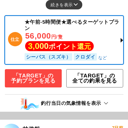
続きを表示
★午前-5時間便★選べるターゲットプラ
ン
56,000
円/隻
仕立
3,000
ポイント還元
シーバス（スズキ）
クロダイ
「TARGET」の
「TARGET」の
予約プランを見る
全ての釣果を見る
釣行当日の気象情報を表示
7日前