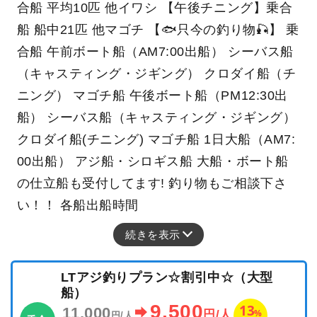
合船 平均10匹 他イワシ 【午後チニング】乗合
船 船中21匹 他マゴチ 【🐟只今の釣り物🎣】 乗
合船 午前ボート船（AM7:00出船） シーバス船
（キャスティング・ジギング） クロダイ船（チ
ニング） マゴチ船 午後ボート船（PM12:30出
船） シーバス船（キャスティング・ジギング）
クロダイ船(チニング) マゴチ船 1日大船（AM7:
00出船） アジ船・シロギス船 大船・ボート船
の仕立船も受付してます! 釣り物もご相談下さ
い！！ 各船出船時間
続きを表示
LTアジ釣りプラン☆割引中☆（大型
船）
9,500
13
11,000
%
円/人
円/人