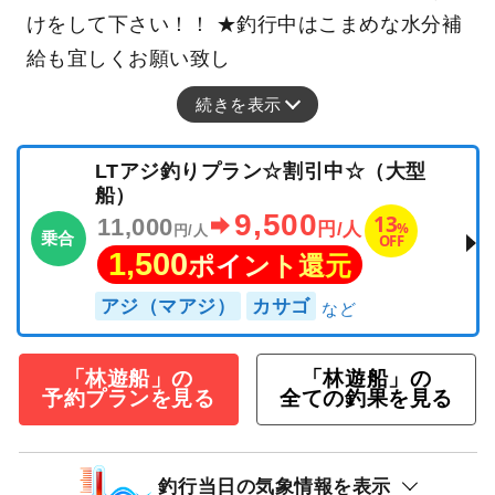
けをして下さい！！ ★釣行中はこまめな水分補
給も宜しくお願い致し
続きを表示
LTアジ釣りプラン☆割引中☆（大型
船）
9,500
13
11,000
%
円/人
円/人
乗合
OFF
1,500
ポイント還元
アジ（マアジ）
カサゴ
「林遊船」の
「林遊船」の
予約プランを見る
全ての釣果を見る
釣行当日の気象情報を表示