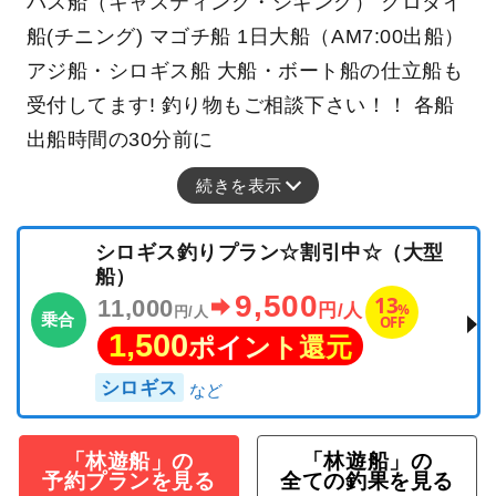
バス船（キャスティング・ジギング） クロダイ
船(チニング) マゴチ船 1日大船（AM7:00出船）
アジ船・シロギス船 大船・ボート船の仕立船も
受付してます! 釣り物もご相談下さい！！ 各船
出船時間の30分前に
続きを表示
シロギス釣りプラン☆割引中☆（大型
船）
9,500
13
11,000
%
円/人
円/人
乗合
OFF
1,500
ポイント還元
シロギス
「林遊船」の
「林遊船」の
予約プランを見る
全ての釣果を見る