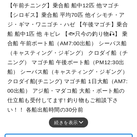
【午前チニング】乗合船 船中12匹 他マゴチ
【シロギス】乗合船 平均70匹 他イシモチ・ア
ジ・ギマ・ワニゴチ・ハゼ 【午後マゴチ】乗合
船 船中1匹 他 キビレ 【🐟只今の釣り物🎣】 乗
合船 午前ボート船（AM7:00出船） シーバス船
（キャスティング・ジギング） クロダイ船（チ
ニング） マゴチ船 午後ボート船（PM12:30出
船） シーバス船（キャスティング・ジギング）
クロダイ船(チニング) マゴチ船 1日大船（AM7:
00出船） アジ船・マダコ船 大船・ボート船の
仕立船も受付してます! 釣り物もご相談下さ
い！！ 各船出船時間の30分前
続きを表示