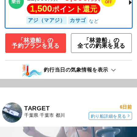
乗合
OFF
1,500
ポイント還元
アジ（マアジ）
カサゴ
「林遊船」の
「林遊船」の
予約プランを見る
全ての釣果を見る
釣行当日の気象情報を表示
6日前
TARGET
千葉県 千葉市 都川
釣り船詳細を見る