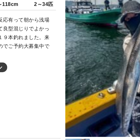
～118cm
2～34匹
反応有って朝から浅場
て良型混じりでよかっ
１９本釣れました。来
のでご予約大募集中で