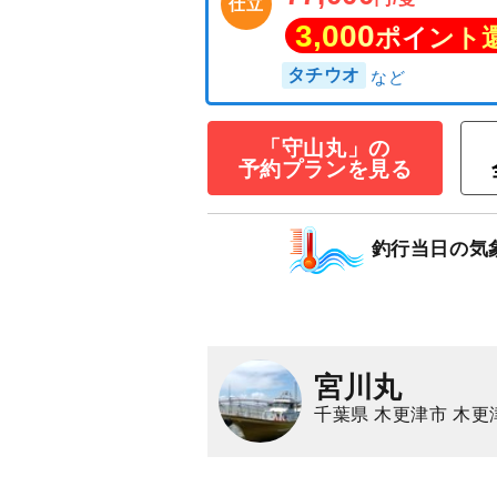
「守山丸」の
予約プランを見る
【平日】タチウ
OK！＝
77,000
釣行当日の気
円/隻
仕立
3,000
ポイン
タチウオ
宮川丸
千葉県 木更津市 木更