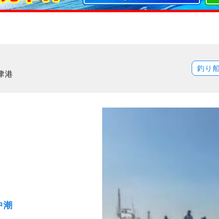
釣り
津港
中潮