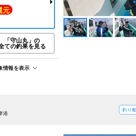
「守山丸」の
全ての釣果を見る
オ釣りプラン＝ルアーも
象情報を表示
ト還元
釣り
津港