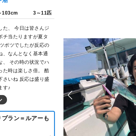
中潮
～103cm
3～11匹
した、 今日は皆さんジ
ボチ当たりますが夏タ
ポツポツでしたが反応の
ね、なんとなく基本通
な、 その時の状況でハ
った時は楽しさ倍。 酷
下さいね 反応は盛り盛
ます♪