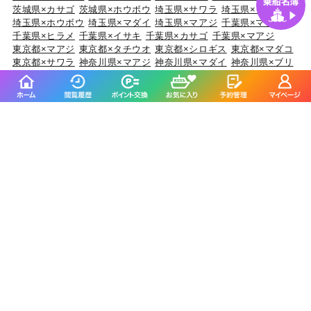
茨城県×カサゴ
茨城県×ホウボウ
埼玉県×サワラ
埼玉県×タチウオ
埼玉県×ホウボウ
埼玉県×マダイ
埼玉県×マアジ
千葉県×マダイ
千葉県×ヒラメ
千葉県×イサキ
千葉県×カサゴ
千葉県×マアジ
東京都×マアジ
東京都×タチウオ
東京都×シロギス
東京都×マダコ
東京都×サワラ
神奈川県×マアジ
神奈川県×マダイ
神奈川県×ブリ
神奈川県×アカアマダイ
神奈川県×タチウオ
新潟県×マダイ
新潟県×ブリ
新潟県×マアジ
新潟県×キダイ
新潟県×ゴマサバ
富山県×アオリイカ
富山県×ブリ
富山県×マダイ
富山県×キジハタ
富山県×ウッカリカサゴ
石川県×ブリ
石川県×キジハタ
石川県×マダイ
石川県×カサゴ
石川県×マアジ
福井県×ケンサキイカ
福井県×マダイ
福井県×アオリイカ
福井県×マアジ
福井県×スルメイカ
静岡県×マダイ
静岡県×イサキ
静岡県×マアジ
静岡県×タチウオ
静岡県×ブリ
愛知県×ブリ
愛知県×マダイ
愛知県×タチウオ
愛知県×ホウボウ
愛知県×マアジ
三重県×ブリ
三重県×マダイ
三重県×ヒラメ
三重県×カサゴ
三重県×マアジ
京都府×ケンサキイカ
京都府×ブリ
京都府×マダイ
京都府×スルメイカ
京都府×アオリイカ
大阪府×マダイ
大阪府×サワラ
大阪府×ブリ
大阪府×キジハタ
大阪府×スズキ
兵庫県×ブリ
兵庫県×マダイ
兵庫県×マダコ
兵庫県×サワラ
兵庫県×ヒラメ
和歌山県×マダイ
和歌山県×マアジ
和歌山県×ブリ
和歌山県×イサキ
和歌山県×マサバ
鳥取県×ケンサキイカ
鳥取県×マアジ
鳥取県×アオリイカ
鳥取県×スルメイカ
鳥取県×マダイ
岡山県×スズキ
岡山県×マダイ
岡山県×ヒラメ