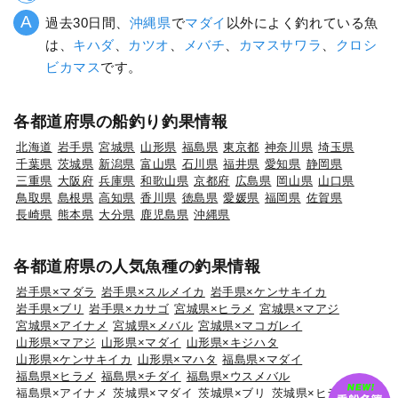
過去30日間、
沖縄県
で
マダイ
以外によく釣れている魚
は、
キハダ
、
カツオ
、
メバチ
、
カマスサワラ
、
クロシ
ビカマス
です。
各都道府県の船釣り釣果情報
北海道
岩手県
宮城県
山形県
福島県
東京都
神奈川県
埼玉県
千葉県
茨城県
新潟県
富山県
石川県
福井県
愛知県
静岡県
三重県
大阪府
兵庫県
和歌山県
京都府
広島県
岡山県
山口県
鳥取県
島根県
高知県
香川県
徳島県
愛媛県
福岡県
佐賀県
長崎県
熊本県
大分県
鹿児島県
沖縄県
各都道府県の人気魚種の釣果情報
岩手県×マダラ
岩手県×スルメイカ
岩手県×ケンサキイカ
岩手県×ブリ
岩手県×カサゴ
宮城県×ヒラメ
宮城県×マアジ
宮城県×アイナメ
宮城県×メバル
宮城県×マコガレイ
山形県×マアジ
山形県×マダイ
山形県×キジハタ
山形県×ケンサキイカ
山形県×マハタ
福島県×マダイ
福島県×ヒラメ
福島県×チダイ
福島県×ウスメバル
福島県×アイナメ
茨城県×マダイ
茨城県×ブリ
茨城県×ヒラメ