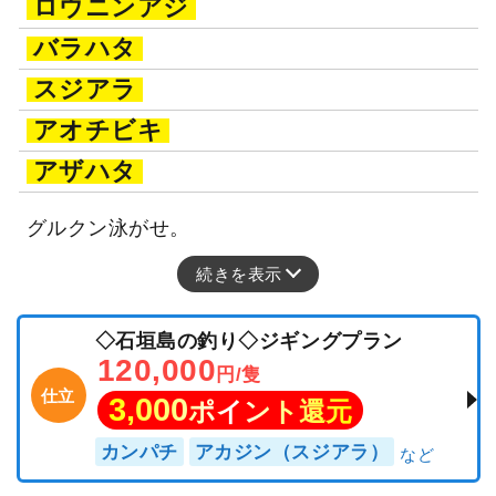
ロウニンアジ
バラハタ
スジアラ
アオチビキ
アザハタ
グルクン泳がせ。
続きを表示
◇石垣島の釣り◇ジギングプラン
120,000
円/隻
仕立
3,000
ポイント還元
カンパチ
アカジン（スジアラ）