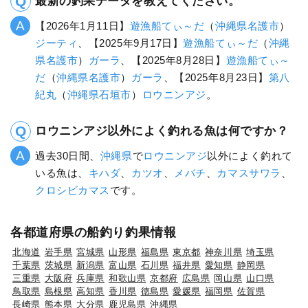
最新の釣果データを教えてください。
【2026年1月11日】
遊漁船てぃ～だ
（
沖縄県
名護市
）
ジーティ
、【2025年9月17日】
遊漁船てぃ～だ
（
沖縄
県
名護市
）
ガーラ
、【2025年8月28日】
遊漁船てぃ～
だ
（
沖縄県
名護市
）
ガーラ
、【2025年8月23日】
第八
紀丸
（
沖縄県
石垣市
）
ロウニンアジ
。
ロウニンアジ以外によく釣れる魚は何ですか？
過去30日間、
沖縄県
で
ロウニンアジ
以外によく釣れて
いる魚は、
キハダ
、
カツオ
、
メバチ
、
カマスサワラ
、
クロシビカマス
です。
各都道府県の船釣り釣果情報
北海道
岩手県
宮城県
山形県
福島県
東京都
神奈川県
埼玉県
千葉県
茨城県
新潟県
富山県
石川県
福井県
愛知県
静岡県
三重県
大阪府
兵庫県
和歌山県
京都府
広島県
岡山県
山口県
鳥取県
島根県
高知県
香川県
徳島県
愛媛県
福岡県
佐賀県
長崎県
熊本県
大分県
鹿児島県
沖縄県