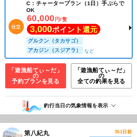
C：チャータープラン（1日）手ぶらで
OK
60,000
円/隻
仕立
3,000
ポイント還元
グルクン（タカサゴ）
アカジン（スジアラ）
「遊漁船てぃ～だ」
「遊漁船てぃ～だ」
の
の
予約プランを見る
全ての釣果を見る
釣行当日の気象情報を表示
351日前
第八紀丸