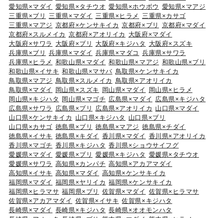
愛知県×マダイ
愛知県×タチウオ
愛知県×ホウボウ
愛知県×マアジ
三重県×ブリ
三重県×マダイ
三重県×ヒラメ
三重県×カサゴ
三重県×マアジ
京都府×ケンサキイカ
京都府×ブリ
京都府×マダイ
京都府×スルメイカ
京都府×アオリイカ
大阪府×マダイ
大阪府×サワラ
大阪府×ブリ
大阪府×キジハタ
大阪府×スズキ
兵庫県×ブリ
兵庫県×マダイ
兵庫県×マダコ
兵庫県×サワラ
兵庫県×ヒラメ
和歌山県×マダイ
和歌山県×マアジ
和歌山県×ブリ
和歌山県×イサキ
和歌山県×マサバ
鳥取県×ケンサキイカ
鳥取県×マアジ
鳥取県×スルメイカ
鳥取県×アオリイカ
鳥取県×マダイ
岡山県×スズキ
岡山県×マダイ
岡山県×ヒラメ
岡山県×キジハタ
岡山県×マゴチ
広島県×マダイ
広島県×キジハタ
広島県×サワラ
広島県×ブリ
広島県×アオリイカ
山口県×マダイ
山口県×ケンサキイカ
山口県×キジハタ
山口県×ブリ
山口県×カサゴ
徳島県×ブリ
徳島県×マアジ
徳島県×チダイ
徳島県×イサキ
徳島県×キダイ
香川県×マダイ
香川県×アオリイカ
香川県×マゴチ
香川県×キジハタ
香川県×ショウサイフグ
愛媛県×マダイ
愛媛県×ブリ
愛媛県×キジハタ
愛媛県×タチウオ
愛媛県×サワラ
高知県×カンパチ
高知県×アカアマダイ
高知県×イサキ
高知県×マダイ
高知県×ケンサキイカ
福岡県×マダイ
福岡県×ヤリイカ
福岡県×ケンサキイカ
福岡県×ヒラマサ
福岡県×ブリ
佐賀県×マダイ
佐賀県×ヒラマサ
佐賀県×アカアマダイ
佐賀県×イサキ
佐賀県×キジハタ
長崎県×マダイ
長崎県×キジハタ
長崎県×オオモンハタ