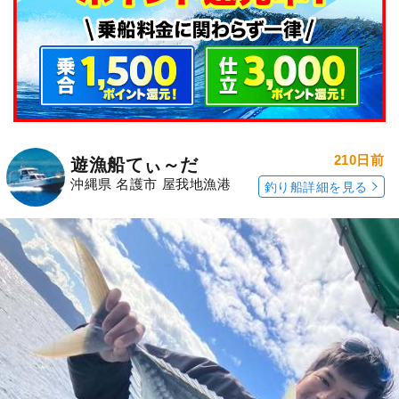
210日前
遊漁船てぃ～だ
沖縄県 名護市 屋我地漁港
釣り船詳細を見る