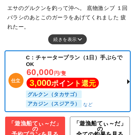
エサのグルクンを釣って沖へ。 底物激シブ １回
バラシのあとこのガーラをあげてくれました 疲
れたー。
続きを表示
C：チャータープラン（1日）手ぶらで
OK
60,000
円/隻
仕立
3,000
ポイント還元
グルクン（タカサゴ）
アカジン（スジアラ）
「遊漁船てぃ～だ」
「遊漁船てぃ～だ」
の
の
予約プランを見る
全ての釣果を見る