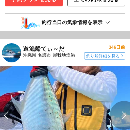
釣行当日の気象情報を表示
346日前
遊漁船てぃ～だ
沖縄県 名護市 屋我地漁港
釣り船詳細を見る