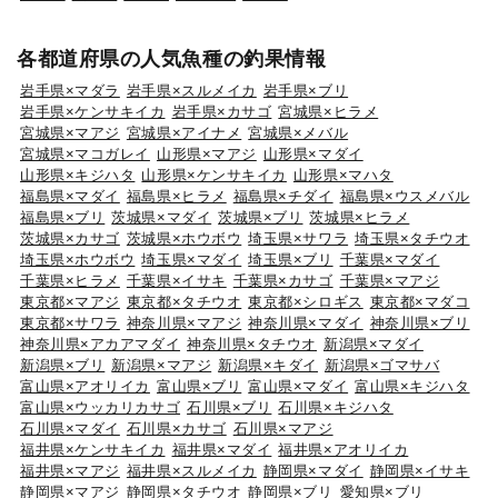
各都道府県の人気魚種の釣果情報
岩手県×マダラ
岩手県×スルメイカ
岩手県×ブリ
岩手県×ケンサキイカ
岩手県×カサゴ
宮城県×ヒラメ
宮城県×マアジ
宮城県×アイナメ
宮城県×メバル
宮城県×マコガレイ
山形県×マアジ
山形県×マダイ
山形県×キジハタ
山形県×ケンサキイカ
山形県×マハタ
福島県×マダイ
福島県×ヒラメ
福島県×チダイ
福島県×ウスメバル
福島県×ブリ
茨城県×マダイ
茨城県×ブリ
茨城県×ヒラメ
茨城県×カサゴ
茨城県×ホウボウ
埼玉県×サワラ
埼玉県×タチウオ
埼玉県×ホウボウ
埼玉県×マダイ
埼玉県×ブリ
千葉県×マダイ
千葉県×ヒラメ
千葉県×イサキ
千葉県×カサゴ
千葉県×マアジ
東京都×マアジ
東京都×タチウオ
東京都×シロギス
東京都×マダコ
東京都×サワラ
神奈川県×マアジ
神奈川県×マダイ
神奈川県×ブリ
神奈川県×アカアマダイ
神奈川県×タチウオ
新潟県×マダイ
新潟県×ブリ
新潟県×マアジ
新潟県×キダイ
新潟県×ゴマサバ
富山県×アオリイカ
富山県×ブリ
富山県×マダイ
富山県×キジハタ
富山県×ウッカリカサゴ
石川県×ブリ
石川県×キジハタ
石川県×マダイ
石川県×カサゴ
石川県×マアジ
福井県×ケンサキイカ
福井県×マダイ
福井県×アオリイカ
福井県×マアジ
福井県×スルメイカ
静岡県×マダイ
静岡県×イサキ
静岡県×マアジ
静岡県×タチウオ
静岡県×ブリ
愛知県×ブリ