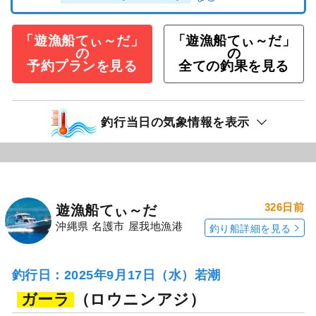
「遊漁船てぃ～だ」
「遊漁船てぃ～だ」
の
の
予約プランを見る
全ての釣果を見る
釣行当日の気象情報を表示
326日前
遊漁船てぃ～だ
沖縄県 名護市 屋我地漁港
釣り船詳細を見る
釣行日：2025年9月17日（水）若潮
ガーラ
（ロウニンアジ）