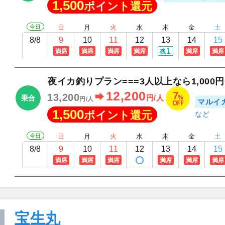
1,500
ポイント還元
今日
日
月
火
水
木
金
土
8/8
9
10
11
12
13
14
15
1
満席
満席
満席
満席
満席
満席
残
夜イカ釣りプラン===3人以上なら1,000円O
7
12,200
13,200
%
円/人
乗合
円/人
マルイ
OFF
1,500
ポイント還元
今日
日
月
火
水
木
金
土
8/8
9
10
11
12
13
14
15
満席
満席
満席
満席
満席
満席
宝生丸