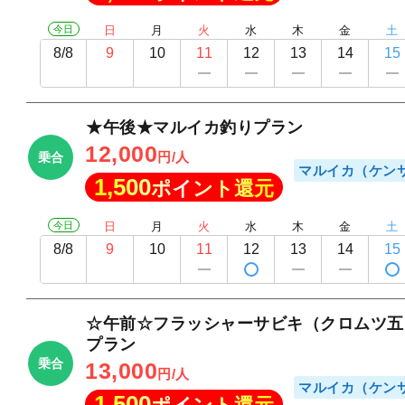
今日
日
月
火
水
木
金
土
8/8
9
10
11
12
13
14
15
★午後★マルイカ釣りプラン
12,000
円/人
乗合
マルイカ（ケン
1,500
ポイント還元
今日
日
月
火
水
木
金
土
8/8
9
10
11
12
13
14
15
☆午前☆フラッシャーサビキ（クロムツ五
プラン
乗合
13,000
円/人
マルイカ（ケン
1,500