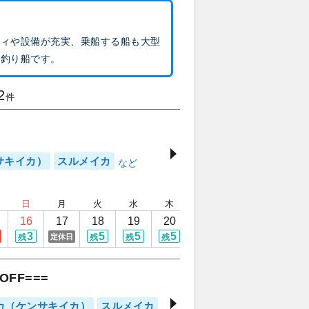
ティや設備が充実、乗船する船も大型
手釣り船です。
2
件
サキイカ）
スルメイカ
日
月
火
水
木
金
土
日
16
17
18
19
20
21
22
23
3
5
5
5
5
5
5
定休日
残
残
残
残
残
残
残
FF===
カ（ケンサキイカ）
スルメイカ