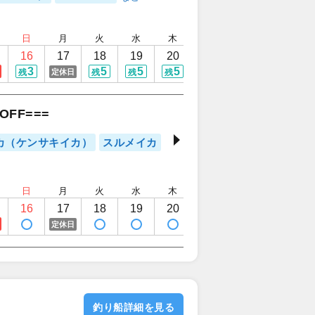
日
月
火
水
木
金
土
日
16
17
18
19
20
21
22
23
3
5
5
5
5
5
5
定休日
残
残
残
残
残
残
残
FF===
カ（ケンサキイカ）
スルメイカ
日
月
火
水
木
金
土
日
16
17
18
19
20
21
22
23
定休日
釣り船詳細を見る