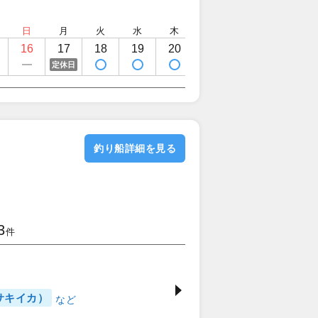
日
月
火
水
木
金
土
日
16
17
18
19
20
21
22
23
定休日
釣り船詳細を見る
3
件
サキイカ）