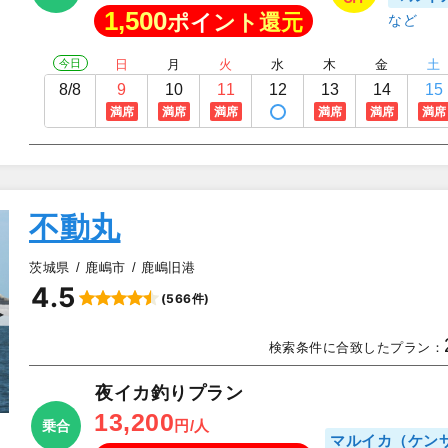
1,500
ポイント還元
今日
日
月
火
水
木
金
土
8/8
9
10
11
12
13
14
15
満席
満席
満席
満席
満席
満席
不動丸
茨城県
鹿嶋市
鹿嶋旧港
4.5
(566件)
▲
検索条件に合致したプラン：
夜イカ釣りプラン
13,200
円/人
乗合
マルイカ（ケン