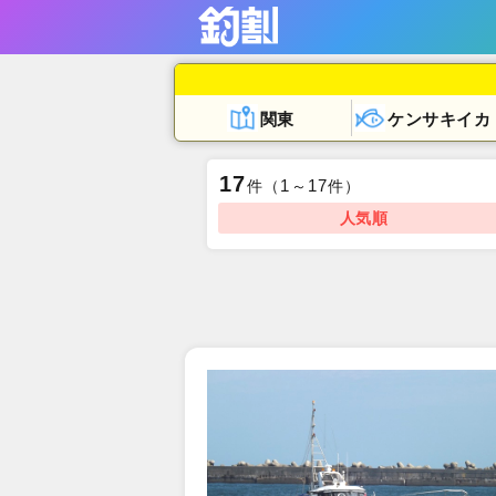
関東
ケンサキイカ
17
1
17
件
（
～
件）
人気順