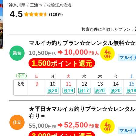
神奈川県
三浦市
松輪江奈漁港
4.5
(129件)
▲
検索条件に合致したプラン：
マルイカ釣りプラン☆☆レンタル無料☆☆
4
10,000
10,500
%
円/人
乗合
円/人
OFF
マルイ
1,500
ポイント還元
今日
日
月
火
水
木
金
土
8/8
9
10
11
12
13
14
15
20
19
17
20
20
1
残
残
残
残
残
残
★平日★マルイカ釣りプラン☆☆レンタル
有り＝
仕立
4
52,500
55,000
%
円/隻
円/隻
OFF
マルイ