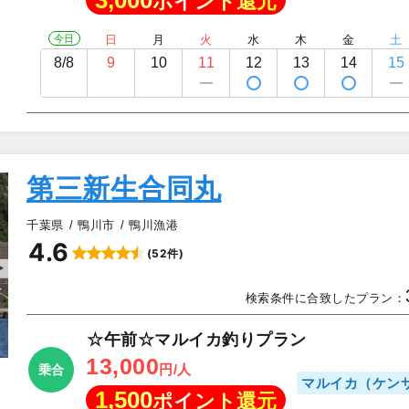
3,000
ポイント還元
今日
日
月
火
水
木
金
土
8/8
9
10
11
12
13
14
15
第三新生合同丸
千葉県
鴨川市
鴨川漁港
4.6
(52件)
▲
検索条件に合致したプラン：
☆午前☆マルイカ釣りプラン
13,000
円/人
乗合
マルイカ（ケン
1,500
ポイント還元