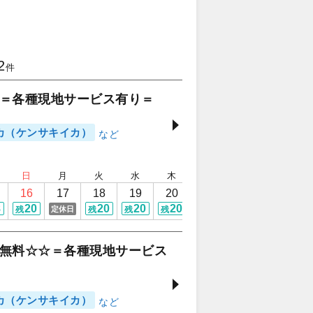
2
件
＝各種現地サービス有り＝
カ（ケンサキイカ）
日
月
火
水
木
金
土
日
16
17
18
19
20
21
22
23
8
20
20
20
20
20
20
20
定休日
残
残
残
残
残
残
残
無料☆☆＝各種現地サービス
カ（ケンサキイカ）