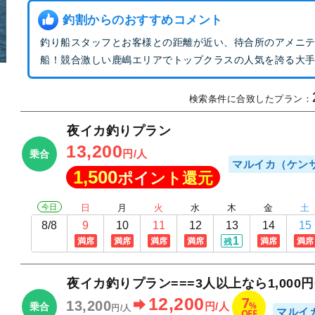
釣割からのおすすめコメント
釣り船スタッフとお客様との距離が近い、待合所のアメニ
船！競合激しい鹿嶋エリアでトップクラスの人気を誇る大
検索条件に合致したプラン：
夜イカ釣りプラン
13,200
円/人
乗合
マルイカ（ケン
1,500
ポイント還元
今日
日
月
火
水
木
金
土
8/8
9
10
11
12
13
14
15
1
満席
満席
満席
満席
満席
満席
残
夜イカ釣りプラン===3人以上なら1,000円O
7
12,200
13,200
%
円/人
乗合
円/人
マルイ
OFF