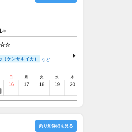
1
件
☆☆
カ（ケンサキイカ）
日
月
火
水
木
金
土
日
16
17
18
19
20
21
22
23
日
釣り船詳細を見る