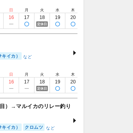
日
月
火
水
木
金
土
日
16
17
18
19
20
21
22
23
定休日
サキイカ）
日
月
火
水
木
金
土
日
16
17
18
19
20
21
22
23
定休日
目）→マルイカのリレー釣り
サキイカ）
クロムツ