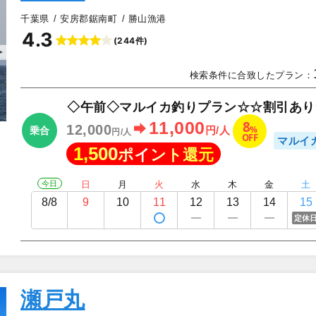
千葉県
安房郡鋸南町
勝山漁港
4.3
(244件)
▲
検索条件に合致したプラン：
◇午前◇マルイカ釣りプラン☆☆割引あり
8
11,000
12,000
%
円/人
乗合
円/人
OFF
マルイ
1,500
ポイント還元
今日
日
月
火
水
木
金
土
8/8
9
10
11
12
13
14
15
定休
瀬戸丸