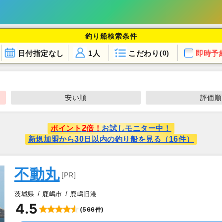
釣り船検索条件
日付指定なし
1人
こだわり
即時予
(0)
安い順
評価順
2
ポイント
倍！
お試しモニター中！
30
16
新規加盟から
日以内の釣り船を見る（
件）
不動丸
[PR]
茨城県
鹿嶋市
鹿嶋旧港
4.5
(566件)