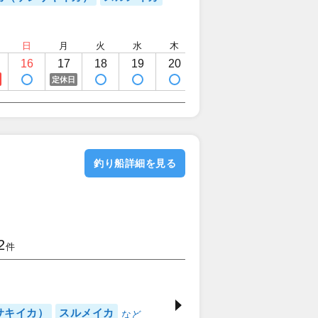
日
月
火
水
木
金
土
日
16
17
18
19
20
21
22
23
定休日
釣り船詳細を見る
2
件
サキイカ）
スルメイカ