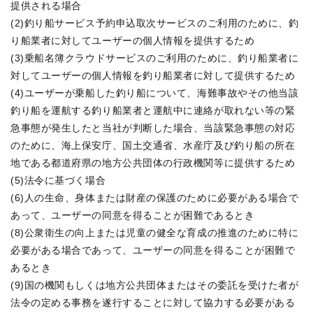
提供される場合

(2)釣り船サービス予約申込取次サービスのご利用のために、釣
り船業者に対してユーザーの個人情報を提供するため

(3)乗船名簿クラウドサービスのご利用のために、釣り船業者に
対してユーザーの個人情報を釣り船業者に対して提供するため

(4)ユーザーが乗船した釣り船について、海難事故やその他当該
釣り船を運航する釣り船業者と運航中に連絡が取れない等の緊
急事態が発生したと当社が判断した場合、当該緊急事態の対応
のために、海上保安庁、国土交通省、水産庁及び釣り船の所在
地である都道府県の地方公共団体の行政機関等に提供するため

(5)法令に基づく場合

(6)人の生命、身体または財産の保護のために必要がある場合で
あって、ユーザーの同意を得ることが困難であるとき

(8)公衆衛生の向上または児童の健全な育成の推進のために特に
必要がある場合であって、ユーザーの同意を得ることが困難で
あるとき

(9)国の機関もしくは地方公共団体またはその委託を受けた者が
法令の定める事務を遂行することに対して協力する必要がある