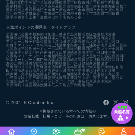
大磯町
長門市
千葉市
焼津市
亘理町
境港市
田原市
臼杵市
鈴鹿市
西尾市
恩納村
銚子市
仙台市
八戸市
芦屋町
光市
舞鶴市
行橋市
碧南市
西海市
高松市
葉山町
徳之島町
気仙沼市
市川市
桑名市
廿日市市
福岡市
赤穂市
屋久島町
苫小牧市
玉名市
糸魚川市
川崎市
尾鷲市
柳井市
宇土市
加古川市
宗像市
諫早市
西宮市
上越市
倉敷市
出水市
南あわじ市
人気ポイントの潮見表・タイドグラフ
若洲海浜公園
本牧海釣り施設
三番瀬
鹿島港
横浜
舞阪漁港
那珂湊港
豊浜漁港
宇野港
小名浜港
貝塚人工島
加太漁港
大津港
葛西海浜公園
アジュール舞子
野島公園
閖上港
福田港
須磨海岸
清水港
旧江戸川河口
新舞子マリンパーク
相馬港
三池港
東扇島西公園
三浦海岸
南芦屋浜
二見港
片貝漁港
平和島ボートレース場
野北漁港
相模川河口
大洗マリーナ
若松
大蔵海岸
玉島Ｅ地区
碧南海釣り広場
波崎新漁港
木曽川河口
呼子港
八景島マリーナ
ふれーゆ裏
飯岡漁港
羽田
日立港
大黒海づり施設
豊川河口
千葉ポートパーク
関門橋
名護漁港
御前崎港
師崎港
天神崎
阿武隈川河口
海の公園
検見川堤防
筑後川昇開橋
室見川河口
敦賀新港
横須賀
平磯海づり公園
牛窓港
垂水漁港
明石港
本渡港
鳥取港
東幡豆漁港
佐伯港
田ノ浦漁港
仙台漁港
津名港
豊橋
大磯港
神戸空港親水護岸
木更津港
武庫川一文字
新宮漁港
吉野川河口
三角西港
洲本港
千葉港
城ヶ島公園
小島漁港
吹上浜
三崎漁港
妻鹿漁港
熊本新港
館山港
牛深
宇品波止場公園
志賀島漁港
大三島フィッシングパーク
網干港
新仁尾港
片瀬漁港
市原海釣り施設
姪浜漁港
本荘人工島
古宇利島
亀浦港
© 2004- B.Creation Inc.
※掲載されているすべての情報の
無断転載・転用・コピー等の行為は一切禁じます。