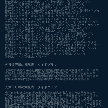
神奈川県×マアジ
神奈川県×マダイ
神奈川県×ブリ
新潟県×マダイ
新潟県×ブリ
新潟県×マアジ
富山県×アオリイカ
富山県×ブリ
富山県×マダイ
石川県×ブリ
石川県×キジハタ
石川県×マダイ
福井県×ケンサキイカ
福井県×マダイ
福井県×アオリイカ
静岡県×マダイ
静岡県×イサキ
静岡県×マアジ
愛知県×ブリ
愛知県×マダイ
愛知県×タチウオ
三重県×ブリ
三重県×マダイ
三重県×ヒラメ
京都府×ケンサキイカ
京都府×ブリ
京都府×マダイ
大阪府×マダイ
大阪府×サワラ
大阪府×ブリ
兵庫県×ブリ
兵庫県×マダイ
兵庫県×マダコ
和歌山県×マダイ
和歌山県×マアジ
和歌山県×ブリ
鳥取県×ケンサキイカ
鳥取県×マアジ
鳥取県×アオリイカ
岡山県×スズキ
岡山県×マダイ
岡山県×ヒラメ
広島県×マダイ
広島県×キジハタ
広島県×ブリ
山口県×マダイ
山口県×ケンサキイカ
山口県×キジハタ
徳島県×ブリ
徳島県×マアジ
徳島県×チダイ
香川県×マダイ
香川県×アオリイカ
香川県×マゴチ
愛媛県×マダイ
愛媛県×ブリ
愛媛県×キジハタ
高知県×カンパチ
高知県×アカアマダイ
高知県×イサキ
福岡県×マダイ
福岡県×ヤリイカ
福岡県×ケンサキイカ
佐賀県×マダイ
佐賀県×ヒラマサ
佐賀県×イサキ
長崎県×マダイ
長崎県×キジハタ
長崎県×オオモンハタ
熊本県×マダイ
熊本県×ヒラメ
熊本県×メバル
鹿児島県×マダイ
鹿児島県×ケンサキイカ
鹿児島県×アオハタ
沖縄県×スジアラ
沖縄県×キハダ
沖縄県×バラハタ
各都道府県の潮見表
・タイドグラフ
北海道
青森県
岩手県
秋田県
宮城県
山形県
福島県
東京都
神奈川県
千葉県
茨城県
新潟県
富山県
石川県
福井県
愛知県
静岡県
三重県
大阪府
兵庫県
和歌山県
京都府
広島県
岡山県
山口県
鳥取県
島根県
高知県
香川県
徳島県
愛媛県
福岡県
佐賀県
長崎県
熊本県
大分県
宮崎県
鹿児島県
沖縄県
人気市町村の潮見表・タイドグラフ
明石市
浜松市
糸島市
長崎市
周防大島町
広島市
和歌山市
鳴門市
富津市
下関市
北九州市
木更津市
姫路市
淡路市
九十九里町
石巻市
平戸市
横浜市
神戸市
江戸川区
名古屋市
呉市
延岡市
志摩市
館山市
平塚市
小豆島町
四日市市
江田島市
常滑市
沼津市
松山市
福山市
横須賀市
唐津市
津市
長島町
佐世保市
茅ヶ崎市
浦安市
宮古島市
伊勢市
伊万里市
天草市
今治市
南知多町
勝浦市
南伊勢町
浜田市
大洗町
五島市
上天草市
芦北町
愛南町
いわき市