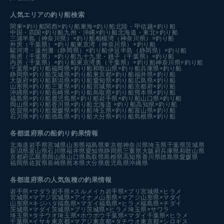
人気エリアの釣り船検索
関東×釣り船
関西×釣り船
東海×釣り船
北陸・甲信越×釣り船
中国・四国×釣り船
九州・沖縄×釣り船
北海道・東北×釣り船
三浦半島（神奈川県）×釣り船
相模湾（神奈川県）×釣り船
外房（千葉県）×釣り船
東京湾（神奈川県）×釣り船
駿河湾・遠州灘（静岡県）×釣り船
伊豆半島（静岡県）×釣り船
南房（千葉県）×釣り船
九十九里・銚子（千葉県）×釣り船
内房（千葉県）×釣り船
東京湾奥（千葉県）×釣り船
神奈川県×釣り船
千葉県×釣り船
福岡県×釣り船
和歌山県×釣り船
兵庫県×釣り船
静岡県×釣り船
茨城県×釣り船
東京都×釣り船
福井県×釣り船
大阪府×釣り船
新潟県×釣り船
愛知県×釣り船
広島県×釣り船
山形県×釣り船
三重県×釣り船
宮城県×釣り船
京都府×釣り船
沖縄県×釣り船
長崎県×釣り船
鳥取県×釣り船
熊本県×釣り船
福島県×釣り船
鹿児島県×釣り船
岩手県×釣り船
山口県×釣り船
岡山県×釣り船
香川県×釣り船
北海道 ×釣り船
高知県×釣り船
佐賀県×釣り船
愛媛県×釣り船
埼玉県×釣り船
富山県×釣り船
石川県×釣り船
徳島県×釣り船
大分県×釣り船
島根県×釣り船
各都道府県の船釣り釣果情報
北海道
岩手県
宮城県
山形県
福島県
東京都
神奈川県
埼玉県
千葉県
茨城県
新潟県
富山県
石川県
福井県
愛知県
静岡県
三重県
大阪府
兵庫県
和歌山県
京都府
広島県
岡山県
山口県
鳥取県
島根県
高知県
香川県
徳島県
愛媛県
福岡県
佐賀県
長崎県
熊本県
大分県
鹿児島県
沖縄県
各都道府県の人気魚種の釣果情報
岩手県×マダラ
岩手県×スルメイカ
岩手県×ブリ
宮城県×ヒラメ
宮城県×マアジ
宮城県×アイナメ
山形県×マアジ
山形県×マダイ
山形県×キジハタ
福島県×マダイ
福島県×ヒラメ
福島県×チダイ
茨城県×マダイ
茨城県×ブリ
茨城県×ヒラメ
埼玉県×サワラ
埼玉県×タチウオ
埼玉県×ホウボウ
千葉県×マダイ
千葉県×ヒラメ
千葉県×イサキ
東京都×マアジ
東京都×タチウオ
東京都×シロギス