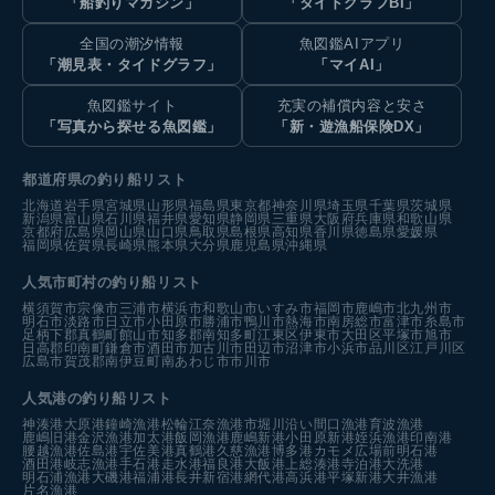
「船釣りマガジン」
「タイドグラフBI」
全国の潮汐情報
魚図鑑AIアプリ
「潮見表・タイドグラフ」
「マイAI」
魚図鑑サイト
充実の補償内容と安さ
「写真から探せる魚図鑑」
「新・遊漁船保険DX」
都道府県の釣り船リスト
北海道
岩手県
宮城県
山形県
福島県
東京都
神奈川県
埼玉県
千葉県
茨城県
新潟県
富山県
石川県
福井県
愛知県
静岡県
三重県
大阪府
兵庫県
和歌山県
京都府
広島県
岡山県
山口県
鳥取県
島根県
高知県
香川県
徳島県
愛媛県
福岡県
佐賀県
長崎県
熊本県
大分県
鹿児島県
沖縄県
人気市町村の釣り船リスト
横須賀市
宗像市
三浦市
横浜市
和歌山市
いすみ市
福岡市
鹿嶋市
北九州市
明石市
淡路市
日立市
小田原市
勝浦市
鴨川市
熱海市
南房総市
富津市
糸島市
足柄下郡真鶴町
館山市
知多郡南知多町
江東区
伊東市
大田区
平塚市
旭市
日高郡印南町
鎌倉市
酒田市
加古川市
田辺市
沼津市
小浜市
品川区
江戸川区
広島市
賀茂郡南伊豆町
南あわじ市
市川市
人気港の釣り船リスト
神湊港
大原港
鐘崎漁港
松輪江奈漁港
市堀川沿い
間口漁港
育波漁港
鹿嶋旧港
金沢漁港
加太港
飯岡漁港
鹿嶋新港
小田原新港
姪浜漁港
印南港
腰越漁港
佐島港
宇佐美港
真鶴港
久慈漁港
博多港カモメ広場前
明石港
酒田港
岐志漁港
手石港
走水港
福良港
大飯港
上総湊港
寺泊港
大洗港
明石浦漁港
大磯港
福浦港
長井新宿港
網代港
高浜港
平塚新港
大井漁港
片名漁港