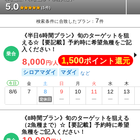
5.0
(5件)
7
検索条件に合致したプラン：
件
《半日6時間プラン》旬のターゲットを狙
える☆【要記載】予約時に希望魚種をご記
入ください！
乗合
1,500
ポイント還元
8,000
円/人
シロアマダイ
マダイ
今日
金
土
日
月
火
水
木
8/6
7
8
9
10
11
12
13
定休日
《8時間プラン》旬のターゲットを狙える
（2魚種まで）☆【要記載】予約時に希望
魚種をご記入ください！