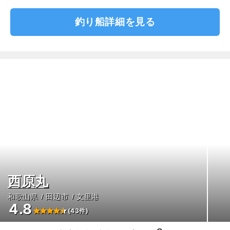
釣り船詳細を見る
西原丸
和歌山県
田辺市
文里港
4.8
(43件)