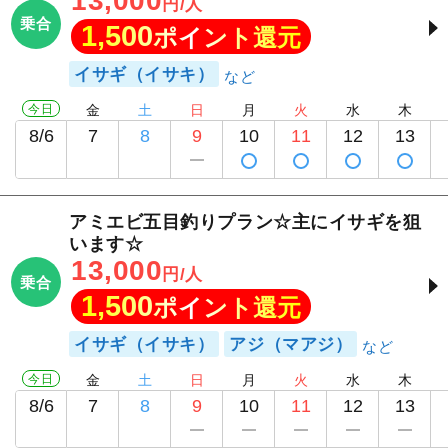
13,000
円/人
乗合
1,500
ポイント還元
イサギ（イサキ）
今日
金
土
日
月
火
水
木
8/6
7
8
9
10
11
12
13
アミエビ五目釣りプラン☆主にイサギを狙
います☆
13,000
円/人
乗合
1,500
ポイント還元
イサギ（イサキ）
アジ（マアジ）
今日
金
土
日
月
火
水
木
8/6
7
8
9
10
11
12
13