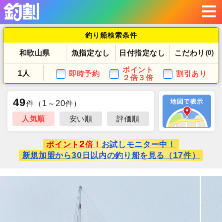
釣り船検索条件
和歌山県
魚指定なし
日付指定なし
こだわり
(0)
ポイント
1人
即時予約
割引あり
２倍３倍
49
1
20
件
（
～
件）
人気順
安い順
評価順
2
ポイント
倍！
お試しモニター中！
30
17
新規加盟から
日以内の釣り船を見る（
件）