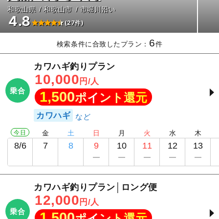
和歌山県
和歌山市
市堀川沿い
4.8
(27件)
6
検索条件に合致したプラン：
件
カワハギ釣りプラン
10,000
円/人
乗合
1,500
ポイント還元
カワハギ
今日
金
土
日
月
火
水
木
8/6
7
8
9
10
11
12
13
カワハギ釣りプラン│ロング便
12,000
円/人
乗合
1,500
ポイント還元