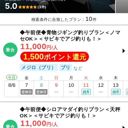
5.0
(3件)
10
検索条件に合致したプラン：
件
◆午前便◆青物ジギング釣りプラン＜ノマ
セOK＞＜サビキでアジ釣りも！＞
11,000
円/人
乗合
1,500
ポイント還元
メジロ（ブリ）
ブリ
今日
金
土
日
月
火
水
木
8/6
7
8
9
10
11
12
13
6
6
定休日
定休日
残
残
◆午前便◆シロアマダイ釣りプラン＜天秤
OK＞＜サビキでアジ釣りも！＞
11,000
円/人
乗合