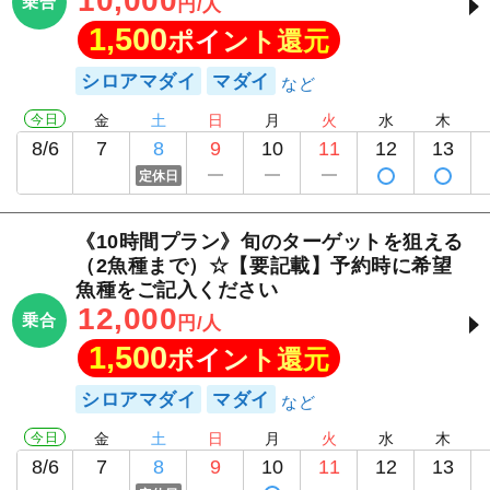
10,000
乗合
円/人
1,500
ポイント還元
シロアマダイ
マダイ
今日
金
土
日
月
火
水
木
8/6
7
8
9
10
11
12
13
定休日
《10時間プラン》旬のターゲットを狙える
（2魚種まで）☆【要記載】予約時に希望
魚種をご記入ください
12,000
乗合
円/人
1,500
ポイント還元
シロアマダイ
マダイ
今日
金
土
日
月
火
水
木
8/6
7
8
9
10
11
12
13