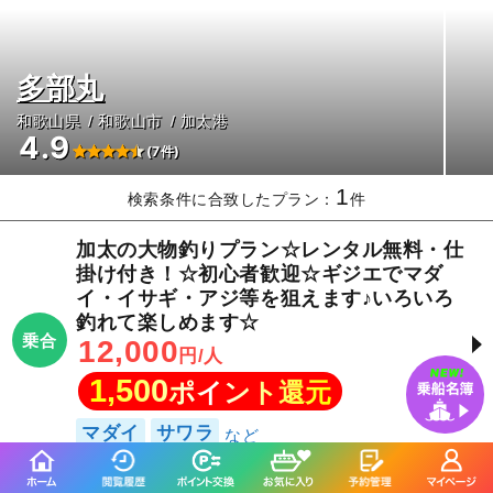
多部丸
和歌山県
和歌山市
加太港
4.9
(7件)
1
検索条件に合致したプラン：
件
加太の大物釣りプラン☆レンタル無料・仕
掛け付き！☆初心者歓迎☆ギジエでマダ
イ・イサギ・アジ等を狙えます♪いろいろ
釣れて楽しめます☆
乗合
12,000
円/人
1,500
ポイント還元
マダイ
サワラ
今日
金
土
日
月
火
水
木