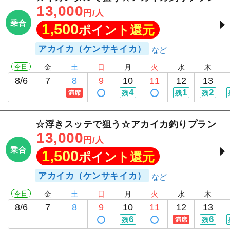
13,000
円/人
乗合
1,500
ポイント還元
アカイカ（ケンサキイカ）
今日
金
土
日
月
火
水
木
8/6
7
8
9
10
11
12
13
4
1
2
満席
残
残
残
☆浮きスッテで狙う☆アカイカ釣りプラン
13,000
円/人
乗合
1,500
ポイント還元
アカイカ（ケンサキイカ）
今日
金
土
日
月
火
水
木
8/6
7
8
9
10
11
12
13
6
6
残
満席
残