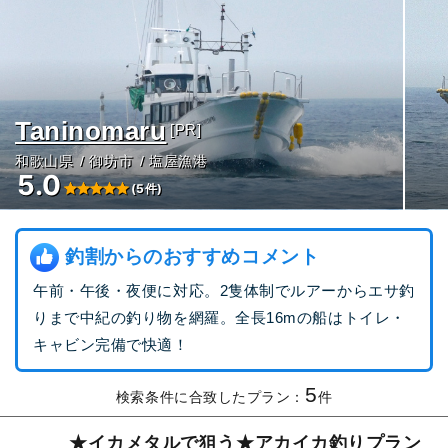
Taninomaru
[PR]
和歌山県
御坊市
塩屋漁港
5.0
(5件)
釣割からのおすすめコメント
午前・午後・夜便に対応。2隻体制でルアーからエサ釣
りまで中紀の釣り物を網羅。全長16mの船はトイレ・
キャビン完備で快適！
5
検索条件に合致したプラン：
件
★イカメタルで狙う★アカイカ釣りプラン