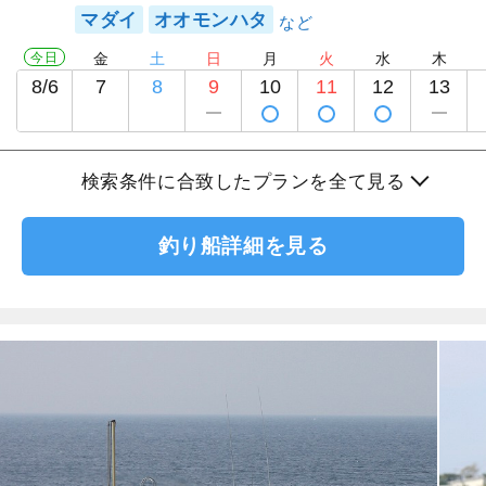
マダイ
オオモンハタ
今日
金
土
日
月
火
水
木
8/6
7
8
9
10
11
12
13
検索条件に合致したプランを全て見る
釣り船詳細を見る