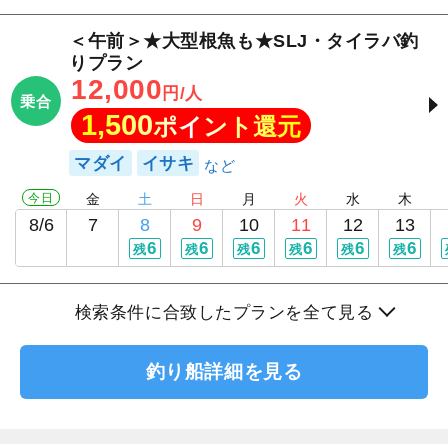
＜午前＞★大型根魚も★SLJ・タイラバ釣
りプラン
12,000
円/人
乗合
1,500
ポイント還元
マダイ
イサキ
今日
金
土
日
月
火
水
木
8/6
7
8
9
10
11
12
13
6
6
6
6
6
6
残
残
残
残
残
残
検索条件に合致したプランを全て見る
釣り船詳細を見る