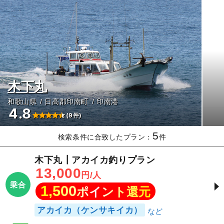
木下丸
和歌山県
日高郡印南町
印南港
4.8
(9件)
5
検索条件に合致したプラン：
件
木下丸┃アカイカ釣りプラン
13,000
円/人
乗合
1,500
ポイント還元
アカイカ（ケンサキイカ）