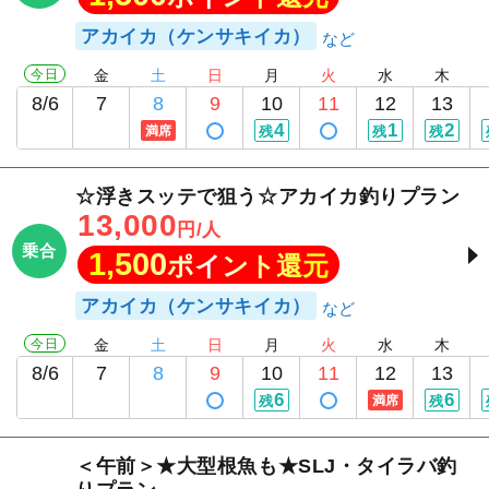
アカイカ（ケンサキイカ）
今日
金
土
日
月
火
水
木
8/6
7
8
9
10
11
12
13
4
1
2
満席
残
残
残
☆浮きスッテで狙う☆アカイカ釣りプラン
13,000
円/人
乗合
1,500
ポイント還元
アカイカ（ケンサキイカ）
今日
金
土
日
月
火
水
木
8/6
7
8
9
10
11
12
13
6
6
残
満席
残
＜午前＞★大型根魚も★SLJ・タイラバ釣