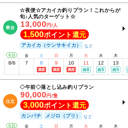
☆夜便☆アカイカ釣りプラン！これからが
旬♪人気のターゲット☆
13,000
円/人
乗合
1,500
ポイント還元
アカイカ（ケンサキイカ）
今日
金
土
日
月
火
水
木
8/6
7
8
9
10
11
12
13
8
5
5
満席
満席
満席
残
残
残
◇午前◇落とし込み釣りプラン
90,000
円/隻
仕立
3,000
ポイント還元
カンパチ
メジロ（ブリ）
今日
金
土
日
月
火
水
木