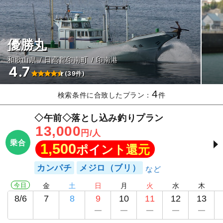
優勝丸
和歌山県
日高郡印南町
印南港
4.7
(39件)
4
検索条件に合致したプラン：
件
◇午前◇落とし込み釣りプラン
13,000
円/人
乗合
1,500
ポイント還元
カンパチ
メジロ（ブリ）
今日
金
土
日
月
火
水
木
8/6
7
8
9
10
11
12
13