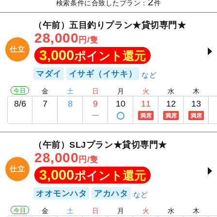
2
検索条件に合致したプラン：
件
（午前）五目釣りプラン★貸切専門★
28,000
円/隻
仕立
3,000
ポイント還元
マダイ
イサギ（イサキ）
今日
金
土
日
月
火
水
木
8/6
7
8
9
10
11
12
13
満席
満席
満席
（午前）SLJプラン★貸切専門★
28,000
円/隻
仕立
3,000
ポイント還元
オオモンハタ
アカハタ
今日
金
土
日
月
火
水
木