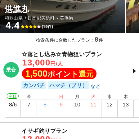
供進丸
和歌山県
日高郡美浜町
美浜港
4.4
(19件)
8
検索条件に合致したプラン：
件
☆落とし込み☆青物狙いプラン
13,000
円/人
乗合
1,500
ポイント還元
カンパチ
ハマチ（ブリ）
今日
金
土
日
月
火
水
木
8/6
7
8
9
10
11
12
13
イサギ釣りプラン