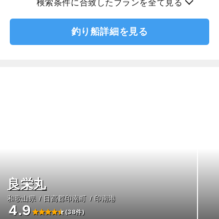
検索条件に合致したプランを全て見る
釣り船詳細を見る
良栄丸
和歌山県
日高郡印南町
印南港
4.9
(38件)