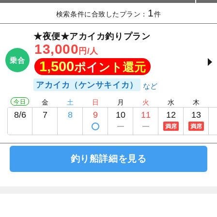
1
検索条件に合致したプラン：
件
★夜便★アカイカ釣りプラン
13,000
円/人
乗合
1,500
ポイント還元
アカイカ（ケンサキイカ）
今日
金
土
日
月
火
水
木
8/6
7
8
9
10
11
12
13
満席
満席
釣り船詳細を見る