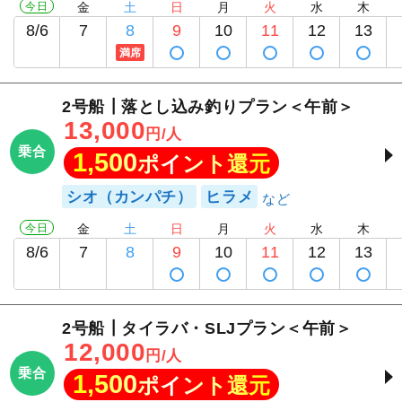
今日
金
土
日
月
火
水
木
8/6
7
8
9
10
11
12
13
満席
2号船┃落とし込み釣りプラン＜午前＞
13,000
円/人
乗合
1,500
ポイント還元
シオ（カンパチ）
ヒラメ
今日
金
土
日
月
火
水
木
8/6
7
8
9
10
11
12
13
2号船┃タイラバ・SLJプラン＜午前＞
12,000
円/人
乗合
1,500
ポイント還元