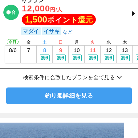
りプラン
12,000
円/人
乗合
1,500
ポイント還元
マダイ
イサキ
今日
金
土
日
月
火
水
木
8/6
7
8
9
10
11
12
13
6
6
6
6
6
6
残
残
残
残
残
残
検索条件に合致したプランを全て見る
釣り船詳細を見る