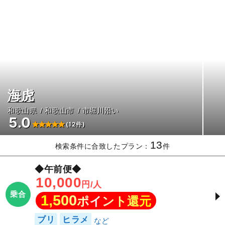
海虎
和歌山県
和歌山市
市堀川沿い
5.0
(12件)
13
検索条件に合致したプラン：
件
◆午前便◆
10,000
円/人
乗合
1,500
ポイント還元
ブリ
ヒラメ