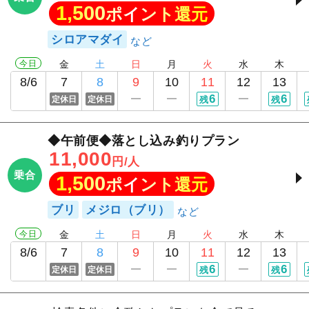
1,500
ポイント還元
シロアマダイ
今日
金
土
日
月
火
水
木
8/6
7
8
9
10
11
12
13
6
6
定休日
定休日
残
残
◆午前便◆落とし込み釣りプラン
11,000
円/人
乗合
1,500
ポイント還元
ブリ
メジロ（ブリ）
今日
金
土
日
月
火
水
木
8/6
7
8
9
10
11
12
13
6
6
定休日
定休日
残
残