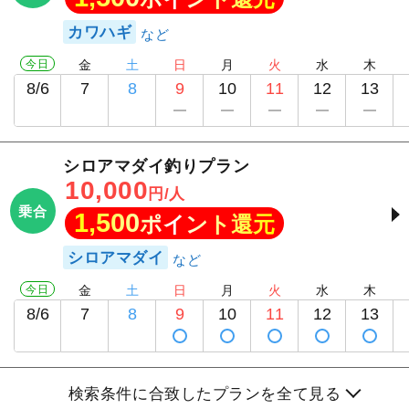
カワハギ
今日
金
土
日
月
火
水
木
8/6
7
8
9
10
11
12
13
シロアマダイ釣りプラン
10,000
円/人
乗合
1,500
ポイント還元
シロアマダイ
今日
金
土
日
月
火
水
木
8/6
7
8
9
10
11
12
13
検索条件に合致したプランを全て見る