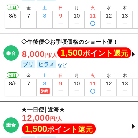
今日
金
土
日
月
火
水
木
8/6
7
8
9
10
11
12
13
◇午後便◇お手頃価格のショート便！
1,500
ポイント還元
8,000
乗合
円/人
ブリ
ヒラメ
今日
金
土
日
月
火
水
木
8/6
7
8
9
10
11
12
13
満席
★一日便│近海★
12,000
円/人
乗合
1,500
ポイント還元