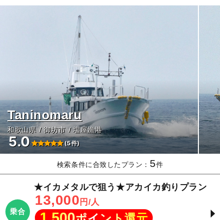
Taninomaru
和歌山県
御坊市
塩屋漁港
5.0
(5件)
5
検索条件に合致したプラン：
件
★イカメタルで狙う★アカイカ釣りプラン
13,000
円/人
乗合
1,500
ポイント還元