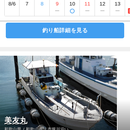
8/6
7
8
9
10
11
12
13
釣り船詳細を見る
美友丸
和歌山県
和歌山市
市堀川沿い