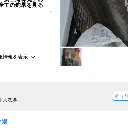
以上の申し込み）
全ての釣果を見る
,000
9
円/人
%
OFF
ト還元
リ）
象情報を表示
釣り
 大洗港
中潮