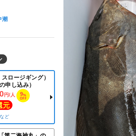
中潮
ラバ・スロージギング）
「第二海神丸」の