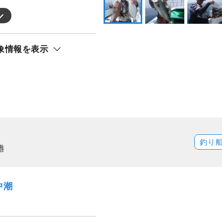
象情報を表示
釣り
港
中潮