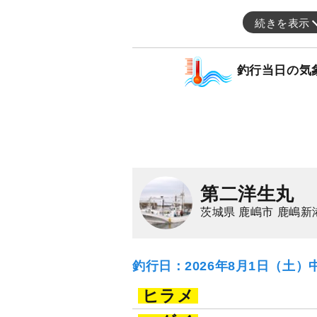
続きを表示
釣行当日の気
第二洋生丸
茨城県 鹿嶋市 鹿嶋新
釣行日：2026年8月1日（土）
ヒラメ