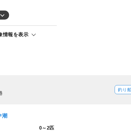
象情報を表示
釣り
港
中潮
0～2匹