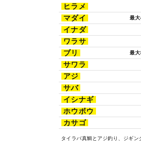
ヒラメ
マダイ
最大4
イナダ
ワラサ
ブリ
最大8
サワラ
アジ
サバ
イシナギ
ホウボウ
カサゴ
タイラバ真鯛とアジ釣り、ジギン