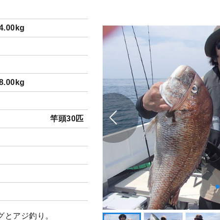
.00kg
.00kg
竿頭30匹
グとアジ釣り。