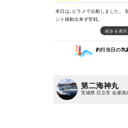
本日は､ヒラメで出船しました。 
ント移動出来ず苦戦。
続きを表示
釣行当日の気
第二海神丸
茨城県 日立市 会瀬漁