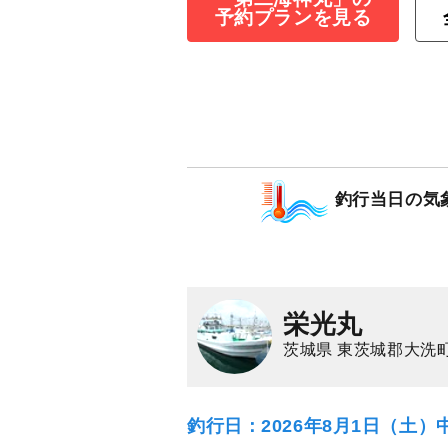
釣りプラン（3人
予約プランを見る
10
11,000
円/人
乗合
1,500
ポイン
マダイ
ワラサ（ブ
釣行当日の気
栄光丸
茨城県 東茨城郡大洗町
釣行日：2026年8月1日（土）