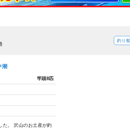
釣り
港
中潮
竿頭8匹
した。 沢山のお土産が釣