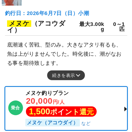
釣行日：2026年6月7日（日）小潮
メヌケ
（アコウダ
最大3.00k
0～1
イ）
g
匹
底潮速く苦戦、型のみ。大きなアタリ有るも、
魚は上がりませんでした。時化後に、潮がなお
る事を期待致します。
続きを表示
メヌケ釣りプラン
20,000
円/人
乗合
1,500
ポイント還元
メヌケ（アコウダイ）