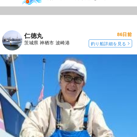
86日前
仁徳丸
茨城県 神栖市 波崎港
釣り船詳細を見る