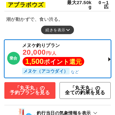
最大27.50k
0～1
アブラボウズ
g
匹
潮が動かずで、食い渋る。
続きを表示
メヌケ釣りプラン
20,000
円/人
乗合
1,500
ポイント還元
メヌケ（アコウダイ）
「丸天丸」の
「丸天丸」の
予約プランを見る
全ての釣果を見る
釣行当日の気象情報を表示