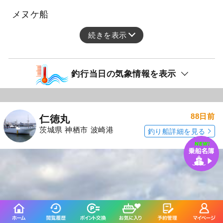
メヌケ船
続きを表示
釣行当日の気象情報を表示
88日前
仁徳丸
茨城県 神栖市 波崎港
釣り船詳細を見る