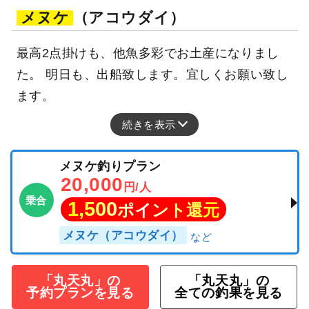
メヌケ
（アコウダイ）
最高2点掛けも、他魚多彩でお土産になりまし
た。 明日も、出船致します。宜しくお願い致し
ます。
続きを表示
メヌケ釣りプラン
20,000
円/人
乗合
1,500
ポイント還元
メヌケ（アコウダイ）
「丸天丸」の
「丸天丸」の
予約プランを見る
全ての釣果を見る