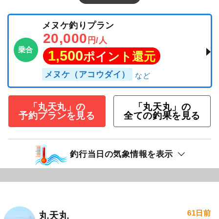
メヌケ釣りプラン
20,000
円/人
乗合
1,500
ポイント還元
メヌケ（アコウダイ）
「丸天丸」の
「丸天丸」の
予約プランを見る
全ての釣果を見る
釣行当日の気象情報を表示
61日前
丸天丸