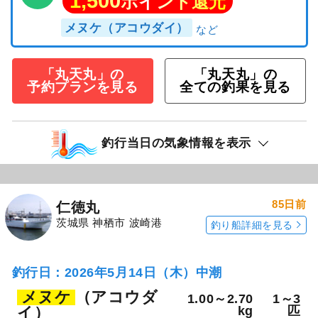
1,500
ポイント還元
メヌケ（アコウダイ）
「丸天丸」の
「丸天丸」の
予約プランを見る
全ての釣果を見る
釣行当日の気象情報を表示
85日前
仁徳丸
茨城県 神栖市 波崎港
釣り船詳細を見る
釣行日：2026年5月14日（木）中潮
メヌケ
（アコウダ
1.00～2.70
1～3
イ）
kg
匹