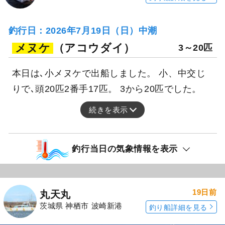
釣行日：2026年7月19日（日）中潮
メヌケ
（アコウダイ）
3～20匹
本日は､小メヌケで出船しました。 小、中交じ
りで､頭20匹2番手17匹。 3から20匹でした。
続きを表示
釣行当日の気象情報を表示
19日前
丸天丸
茨城県 神栖市 波崎新港
釣り船詳細を見る