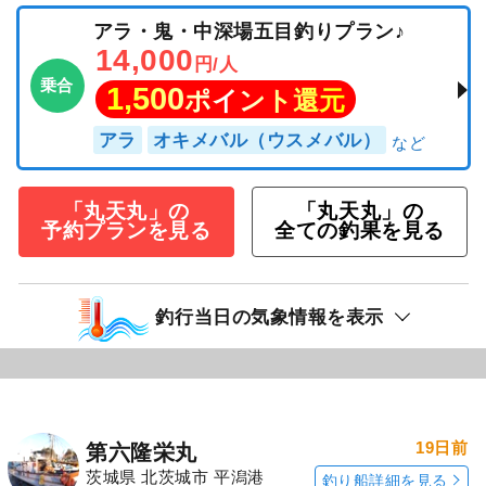
アラ・鬼・中深場五目釣りプラン♪
14,000
円/人
乗合
1,500
ポイント還元
アラ
オキメバル（ウスメバル）
「丸天丸」の
「丸天丸」の
予約プランを見る
全ての釣果を見る
釣行当日の気象情報を表示
19日前
第六隆栄丸
茨城県 北茨城市 平潟港
釣り船詳細を見る