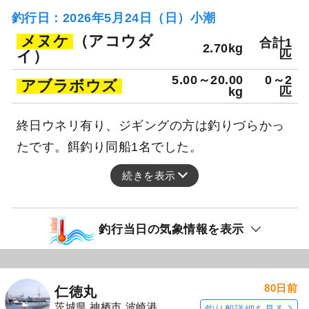
釣行日：2026年5月24日（日）小潮
メヌケ
（アコウダ
合計1
2.70kg
イ）
匹
5.00～20.00
0～2
アブラボウズ
kg
匹
終日ウネリ有り、ジギングの方は釣りづらかっ
たです。餌釣り同船1名でした。
続きを表示
釣行当日の気象情報を表示
80日前
仁徳丸
茨城県 神栖市 波崎港
釣り船詳細を見る