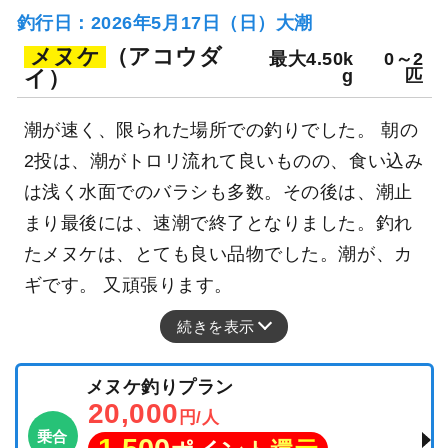
釣行日：2026年5月17日（日）大潮
メヌケ
（アコウダ
最大4.50k
0～2
イ）
g
匹
潮が速く、限られた場所での釣りでした。 朝の
2投は、潮がトロリ流れて良いものの、食い込み
は浅く水面でのバラシも多数。その後は、潮止
まり最後には、速潮で終了となりました。釣れ
たメヌケは、とても良い品物でした。潮が、カ
ギです。 又頑張ります。
続きを表示
メヌケ釣りプラン
20,000
円/人
乗合