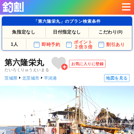
「第六隆栄丸」のプラン検索条件
魚指定なし
日付指定なし
こだわり
(0)
ポイント
1人
即時予約
割引あり
２倍３倍
第六隆栄丸
お気に入りに登録
だいろくりゅうえいまる
茨城県
北茨城市
平潟港
地図を見る