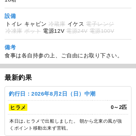
設備
トイレ
キャビン
冷蔵庫
イケス
電子レンジ
冷凍庫
ポット
電源12V
電源24V
電源100V
備考
食事は各自持参の上、ご自由にお取り下さい。
1
/
20
最新釣果
釣行日：2026年8月2日（日）中潮
0～2匹
ヒラメ
本日は､ヒラメで出船しました。 朝から北東の風が強
くポイント移動出来ず苦戦。