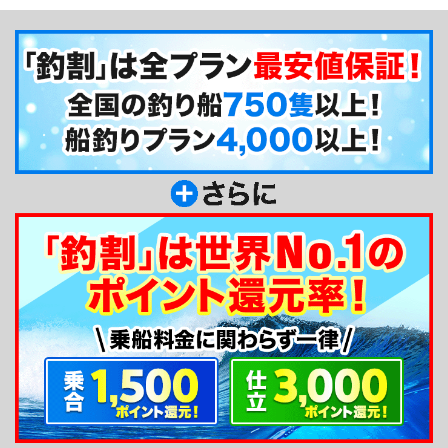
第六隆栄丸で漁場豊かな平潟沖を楽しんでみてはい
かがですか？
釣り船からのメッセージ
釣割会員の皆様、初めまして！平潟港は、茨城県
内でも少し異なったターゲットを狙う港です。特
に、近年流行しているスロージギングやひとつテン
ヤを始め、第六隆栄丸ではマダラやメヌケ、オキメ
バルなど深場五目にも力を入れています。若い方で
も楽しめる釣り物ですので、是非一度ご利用してみ
てくださいね！