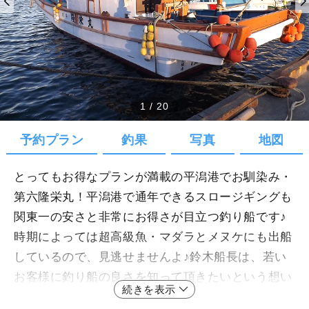
1
/
20
予約プラン
釣果
写真
地図
とってもお得なプランが満載の平潟港でお馴染み・
第六隆栄丸！平潟港で通年できるスロージギングも
関東一の安さと非常にお得さが目立つ釣り船です♪
時期によっては超高級魚・マダラとメヌケにも出船
しているので、見逃せませんよ♪鈴木船長は、若い
お客様に釣り船の良さを知って頂きたいという想い
続きを表示
から赤字覚悟でサービスを尽くしています。是非、