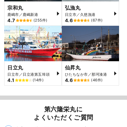
宗和丸
弘漁丸
鹿嶋市／鹿嶋新港
日立市／久慈漁港
4.7
4.6
(255件)
(67件)
日立丸
仙昇丸
日立市／日立港第五埠頭
ひたちなか市／那珂湊港
4.1
4.6
(14件)
(46件)
第六隆栄丸に
よくいただくご質問