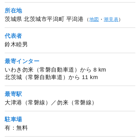
所在地
茨城県 北茨城市平潟町 平潟港
（
地図
・
潮見表
）
代表者
鈴木睦男
最寄インター
いわき勿来（常磐自動車道）から 8 km
北茨城（常磐自動車道）から 11 km
最寄駅
大津港（常磐線）／勿来（常磐線）
駐車場
有：無料