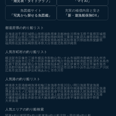
「潮見表・タイドグラフ」
「マイAI」
魚図鑑サイト
充実の補償内容と安さ
「写真から探せる魚図鑑」
「新・遊漁船保険DX」
都道府県の釣り船リスト
北海道
岩手県
宮城県
山形県
福島県
東京都
神奈川県
埼玉県
千葉県
茨城県
新潟県
富山県
石川県
福井県
愛知県
静岡県
三重県
大阪府
兵庫県
和歌山県
京都府
広島県
岡山県
山口県
鳥取県
島根県
高知県
香川県
徳島県
愛媛県
福岡県
佐賀県
長崎県
熊本県
大分県
鹿児島県
沖縄県
人気市町村の釣り船リスト
横須賀市
宗像市
三浦市
横浜市
和歌山市
いすみ市
福岡市
鹿嶋市
北九州市
明石市
淡路市
日立市
小田原市
勝浦市
鴨川市
熱海市
南房総市
富津市
糸島市
足柄下郡真鶴町
館山市
知多郡南知多町
江東区
伊東市
大田区
平塚市
旭市
日高郡印南町
鎌倉市
酒田市
加古川市
田辺市
沼津市
小浜市
品川区
江戸川区
広島市
賀茂郡南伊豆町
南あわじ市
市川市
人気港の釣り船リスト
神湊港
大原港
鐘崎漁港
松輪江奈漁港
市堀川沿い
間口漁港
育波漁港
金沢漁港
鹿嶋旧港
加太港
鹿嶋新港
小田原新港
印南港
飯岡漁港
姪浜漁港
博多港カモメ広場前
腰越漁港
佐島港
宇佐美港
真鶴港
久慈漁港
岐志漁港
酒田港
明石港
走水港
手石港
福良港
上総湊港
寺泊港
明石浦漁港
大洗港
大磯港
福浦港
長井新宿港
大飯港
網代港
高浜港
平塚新港
境港中野港
大井漁港
人気エリアの釣り船検索
関東×釣り船
関西×釣り船
東海×釣り船
北陸・甲信越×釣り船