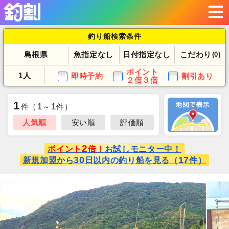
釣り船検索条件
島根県
魚指定なし
日付指定なし
こだわり
(0)
ポイント
1人
即時予約
割引あり
２倍３倍
1
1
1
件
（
～
件）
人気順
安い順
評価順
2
ポイント
倍！
お試しモニター中！
30
17
新規加盟から
日以内の釣り船を見る（
件）