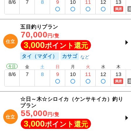
8/6
7
8
9
10
11
12
13
満席
五目釣りプラン
70,000
円/隻
仕立
3,000
ポイント還元
タイ（マダイ）
カサゴ
今日
金
土
日
月
火
水
木
8/6
7
8
9
10
11
12
13
満席
☆日～木☆シロイカ（ケンサキイカ）釣り
プラン
55,000
円/隻
仕立
3,000
ポイント還元