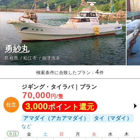
勇紗丸
島根県
松江市
御津漁港
4
検索条件に合致したプラン：
件
ジギング・タイラバ｜プラン
70,000
円/隻
3,000
仕立
ポイント還元
アマダイ（アカアマダイ）
タイ（マダイ）
今日
金
土
日
月
火
水
木