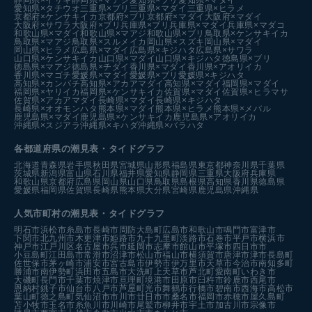
愛知県×タチウオ
三重県×ブリ
三重県×マダイ
三重県×ヒラメ
京都府×ケンサキイカ
京都府×ブリ
京都府×マダイ
大阪府×マダイ
大阪府×サワラ
大阪府×ブリ
兵庫県×ブリ
兵庫県×マダイ
兵庫県×マダコ
和歌山県×マダイ
和歌山県×マアジ
和歌山県×ブリ
鳥取県×ケンサキイカ
鳥取県×マアジ
鳥取県×スルメイカ
岡山県×スズキ
岡山県×マダイ
岡山県×ヒラメ
広島県×マダイ
広島県×キジハタ
広島県×サワラ
山口県×ケンサキイカ
山口県×マダイ
山口県×キジハタ
徳島県×ブリ
徳島県×マアジ
徳島県×チダイ
香川県×マダイ
香川県×アオリイカ
香川県×マゴチ
愛媛県×マダイ
愛媛県×ブリ
愛媛県×キジハタ
高知県×カンパチ
高知県×アカアマダイ
高知県×マダイ
福岡県×マダイ
福岡県×ヤリイカ
福岡県×ケンサキイカ
佐賀県×マダイ
佐賀県×ヒラマサ
佐賀県×アカアマダイ
長崎県×マダイ
長崎県×キジハタ
長崎県×オオモンハタ
熊本県×マダイ
熊本県×ヒラメ
熊本県×メバル
鹿児島県×マダイ
鹿児島県×ケンサキイカ
鹿児島県×アオリイカ
沖縄県×スジアラ
沖縄県×キハダ
沖縄県×バラハタ
各都道府県の潮見表
・タイドグラフ
北海道
青森県
岩手県
秋田県
宮城県
山形県
福島県
東京都
神奈川県
千葉県
茨城県
新潟県
富山県
石川県
福井県
愛知県
静岡県
三重県
大阪府
兵庫県
和歌山県
京都府
広島県
岡山県
山口県
鳥取県
島根県
高知県
香川県
徳島県
愛媛県
福岡県
佐賀県
長崎県
熊本県
大分県
宮崎県
鹿児島県
沖縄県
人気市町村の潮見表・タイドグラフ
明石市
浜松市
糸島市
長崎市
周防大島町
広島市
和歌山市
鳴門市
富津市
下関市
北九州市
木更津市
姫路市
九十九里町
淡路市
石巻市
平戸市
横浜市
神戸市
江戸川区
名古屋市
呉市
延岡市
志摩市
館山市
平塚市
四日市市
小豆島町
江田島市
常滑市
沼津市
松山市
福山市
横須賀市
唐津市
津市
長島町
佐世保市
茅ヶ崎市
浦安市
宮古島市
伊勢市
伊万里市
天草市
今治市
南知多町
勝浦市
南伊勢町
浜田市
五島市
大洗町
上天草市
芦北町
愛南町
いわき市
大磯町
長門市
千葉市
焼津市
亘理町
境港市
田原市
臼杵市
鈴鹿市
西尾市
恩納村
銚子市
仙台市
八戸市
芦屋町
光市
舞鶴市
行橋市
碧南市
西海市
高松市
葉山町
徳之島町
気仙沼市
市川市
廿日市市
桑名市
福岡市
赤穂市
屋久島町
苫小牧市
玉名市
糸魚川市
川崎市
尾鷲市
柳井市
宇土市
加古川市
宗像市