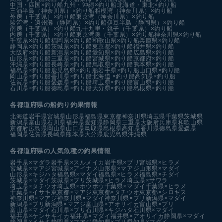
中国・四国×釣り船
九州・沖縄×釣り船
北海道・東北×釣り船
三浦半島（神奈川県）×釣り船
相模湾（神奈川県）×釣り船
外房（千葉県）×釣り船
東京湾（神奈川県）×釣り船
駿河湾・遠州灘（静岡県）×釣り船
伊豆半島（静岡県）×釣り船
南房（千葉県）×釣り船
九十九里・銚子（千葉県）×釣り船
内房（千葉県）×釣り船
東京湾奥（千葉県）×釣り船
神奈川県×釣り船
千葉県×釣り船
福岡県×釣り船
和歌山県×釣り船
兵庫県×釣り船
静岡県×釣り船
茨城県×釣り船
東京都×釣り船
福井県×釣り船
大阪府×釣り船
新潟県×釣り船
愛知県×釣り船
広島県×釣り船
山形県×釣り船
三重県×釣り船
宮城県×釣り船
京都府×釣り船
沖縄県×釣り船
長崎県×釣り船
鳥取県×釣り船
熊本県×釣り船
福島県×釣り船
鹿児島県×釣り船
岩手県×釣り船
山口県×釣り船
岡山県×釣り船
香川県×釣り船
北海道 ×釣り船
高知県×釣り船
佐賀県×釣り船
愛媛県×釣り船
埼玉県×釣り船
富山県×釣り船
石川県×釣り船
徳島県×釣り船
大分県×釣り船
島根県×釣り船
各都道府県の船釣り釣果情報
北海道
岩手県
宮城県
山形県
福島県
東京都
神奈川県
埼玉県
千葉県
茨城県
新潟県
富山県
石川県
福井県
愛知県
静岡県
三重県
大阪府
兵庫県
和歌山県
京都府
広島県
岡山県
山口県
鳥取県
島根県
高知県
香川県
徳島県
愛媛県
福岡県
佐賀県
長崎県
熊本県
大分県
鹿児島県
沖縄県
各都道府県の人気魚種の釣果情報
岩手県×マダラ
岩手県×スルメイカ
岩手県×ブリ
宮城県×ヒラメ
宮城県×マアジ
宮城県×アイナメ
山形県×マアジ
山形県×マダイ
山形県×キジハタ
福島県×マダイ
福島県×ヒラメ
福島県×チダイ
茨城県×マダイ
茨城県×ブリ
茨城県×ヒラメ
埼玉県×サワラ
埼玉県×タチウオ
埼玉県×ホウボウ
千葉県×マダイ
千葉県×ヒラメ
千葉県×イサキ
東京都×マアジ
東京都×タチウオ
東京都×シロギス
神奈川県×マアジ
神奈川県×マダイ
神奈川県×ブリ
新潟県×マダイ
新潟県×ブリ
新潟県×マアジ
富山県×アオリイカ
富山県×ブリ
富山県×マダイ
石川県×ブリ
石川県×キジハタ
石川県×マダイ
福井県×ケンサキイカ
福井県×マダイ
福井県×アオリイカ
静岡県×マダイ
静岡県×イサキ
静岡県×マアジ
愛知県×ブリ
愛知県×マダイ