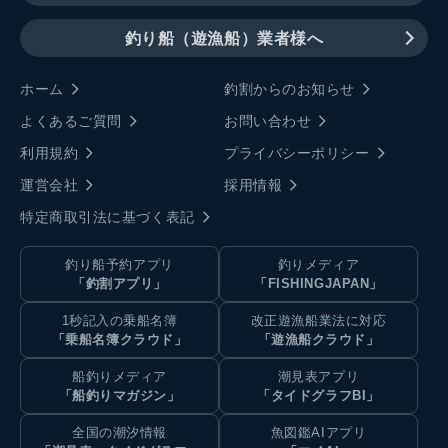
釣り船（遊漁船）業者様へ
ホーム
釣割からのお知らせ
よくあるご質問
お問い合わせ
利用規約
プライバシーポリシー
運営会社
採用情報
特定商取引法に基づく表記
釣り船予約アプリ
釣りメディア
「釣割アプリ」
「FISHINGJAPAN」
1秒記入の乗船名簿
改正遊漁船業法に対応
「乗船名簿クラウド」
「遊漁船クラウド」
船釣りメディア
潮見表アプリ
「船釣りマガジン」
「タイドグラフBI」
全国の潮汐情報
魚図鑑AIアプリ