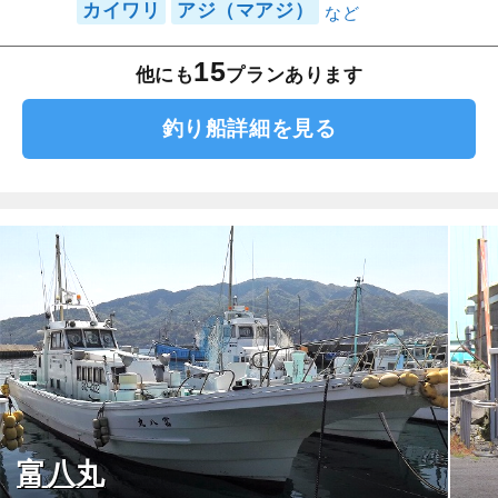
カイワリ
アジ（マアジ）
15
他にも
プランあります
釣り船詳細を見る
富八丸