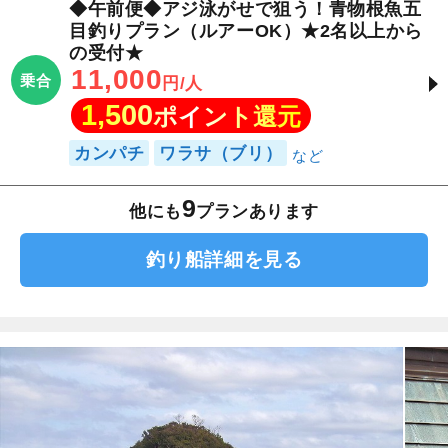
◆午前便◆アジ泳がせで狙う！青物根魚五
目釣りプラン（ルアーOK）★2名以上から
の受付★
11,000
乗合
円/人
1,500
ポイント還元
カンパチ
ワラサ（ブリ）
9
他にも
プランあります
釣り船詳細を見る