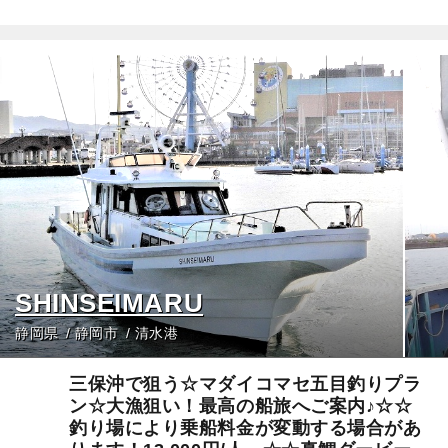
SHINSEIMARU
静岡県
静岡市
清水港
三保沖で狙う☆マダイコマセ五目釣りプラ
ン☆大漁狙い！最高の船旅へご案内♪☆☆
釣り場により乗船料金が変動する場合があ