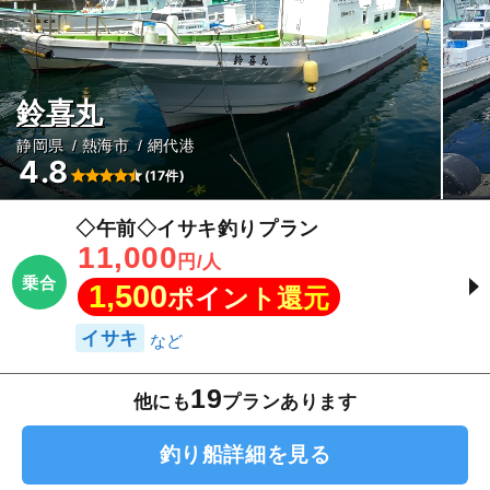
鈴喜丸
静岡県
熱海市
網代港
4.8
(17件)
◇午前◇イサキ釣りプラン
11,000
円/人
乗合
1,500
ポイント還元
イサキ
19
他にも
プランあります
釣り船詳細を見る