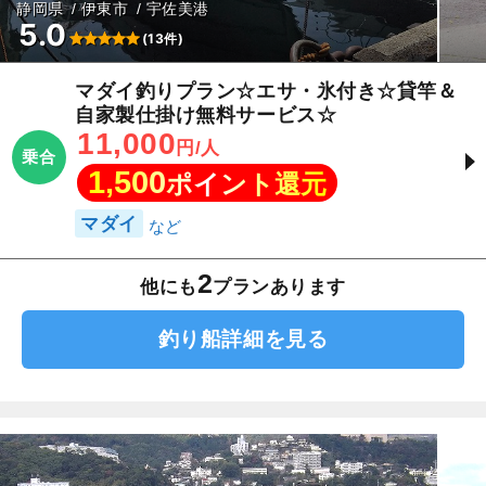
静岡県
伊東市
宇佐美港
5.0
(13件)
マダイ釣りプラン☆エサ・氷付き☆貸竿＆
自家製仕掛け無料サービス☆
11,000
円/人
乗合
1,500
ポイント還元
マダイ
2
他にも
プランあります
釣り船詳細を見る