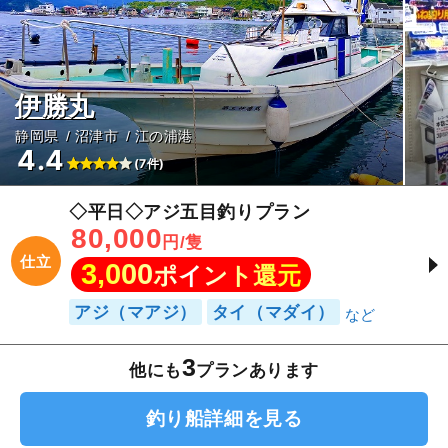
伊勝丸
静岡県
沼津市
江の浦港
4.4
(7件)
◇平日◇アジ五目釣りプラン
80,000
円/隻
仕立
3,000
ポイント還元
アジ（マアジ）
タイ（マダイ）
3
他にも
プランあります
釣り船詳細を見る