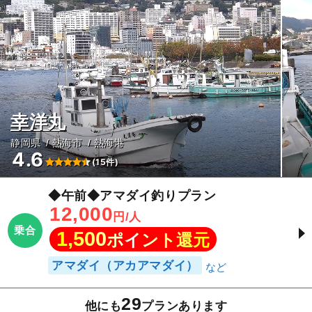
幸洋丸
静岡県
熱海市
熱海港
4.6
(15件)
◆午前◆アマダイ釣りプラン
12,000
円/人
乗合
1,500
ポイント還元
アマダイ（アカアマダイ）
29
他にも
プランあります