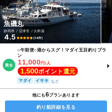
魚磯丸
静岡県
沼津市
久料港
4.5
(14件)
○午前便○港からスグ！マダイ五目釣りプラ
ン
11,000
円/人
乗合
1,500
ポイント還元
マダイ
イサキ
6
他にも
プランあります
釣り船詳細を見る