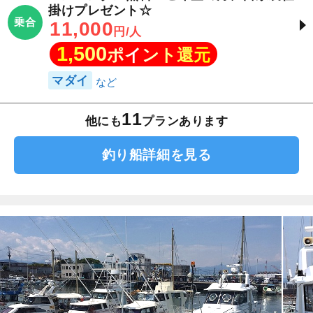
掛けプレゼント☆
乗合
11,000
円/人
1,500
ポイント還元
マダイ
11
他にも
プランあります
釣り船詳細を見る