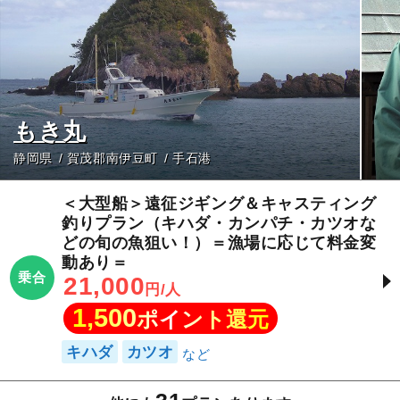
もき丸
静岡県
賀茂郡南伊豆町
手石港
＜大型船＞遠征ジギング＆キャスティング
釣りプラン（キハダ・カンパチ・カツオな
どの旬の魚狙い！）＝漁場に応じて料金変
動あり＝
乗合
21,000
円/人
1,500
ポイント還元
キハダ
カツオ