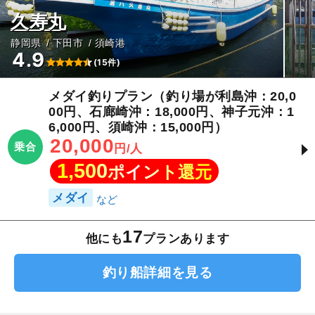
久寿丸
静岡県
下田市
須崎港
4.9
(15件)
メダイ釣りプラン（釣り場が利島沖：20,0
00円、石廊崎沖：18,000円、神子元沖：1
6,000円、須崎沖：15,000円）
20,000
乗合
円/人
1,500
ポイント還元
メダイ
17
他にも
プランあります
釣り船詳細を見る