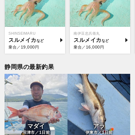
SHINSEIMARU
南伊豆忠兵衛丸
スルメイカ
スルメイカ
19,000
16,000
乗合／
円
乗合／
円
静岡県の最新釣果
マダイ
アラ
1
1
沼津市／
日前
伊東市／
日前