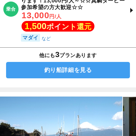
ります！13,000円/人～☆☆真鯛ダービー
参加希望の方大歓迎☆☆
乗合
13,000
円/人
1,500
ポイント還元
マダイ
3
他にも
プランあります
釣り船詳細を見る