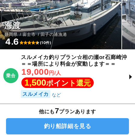
海渡
静岡県
富士市
田子の浦漁港
4.6
(10件)
スルメイカ釣りプラン☆相の瀬or石廊崎沖
＝＝場所により料金が変動します＝＝
19,000
円/人
乗合
1,500
ポイント還元
スルメイカ
7
他にも
プランあります
釣り船詳細を見る