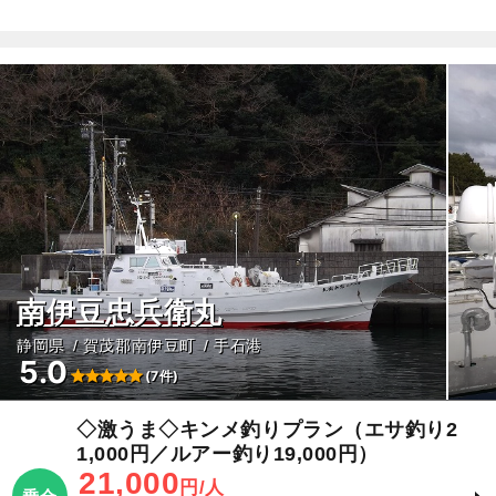
南伊豆忠兵衛丸
静岡県
賀茂郡南伊豆町
手石港
5.0
(7件)
◇激うま◇キンメ釣りプラン（エサ釣り2
1,000円／ルアー釣り19,000円）
21,000
円/人