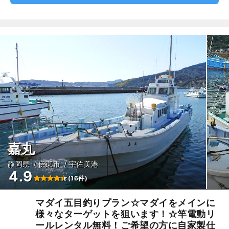
嘉丸
静岡県
伊東市
宇佐美港
4.9
(16件)
マダイ五目釣りプラン☆マダイをメインに
様々なターゲットを狙います！☆竿電動リ
ールレンタル無料！ご希望の方に自家製仕