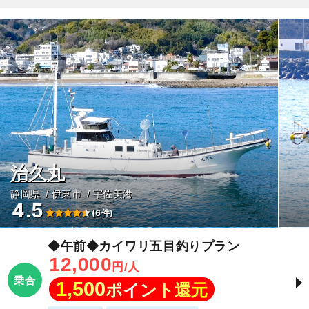
治久丸
静岡県
伊東市
宇佐美港
4.5
(6件)
◆午前◆カイワリ五目釣りプラン
12,000
円/人
乗合
1,500
ポイント還元