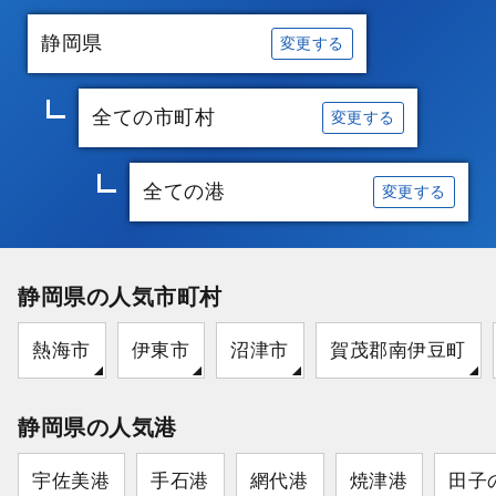
静岡県
変更する
全ての市町村
変更する
全ての港
変更する
静岡県の人気市町村
熱海市
伊東市
沼津市
賀茂郡南伊豆町
静岡県の人気港
宇佐美港
手石港
網代港
焼津港
田子