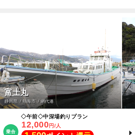
富士丸
静岡県
熱海市
網代港
◇午前◇中深場釣りプラン
12,000
円/人
乗合