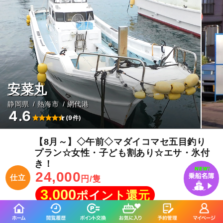
安菜丸
静岡県
熱海市
網代港
4.6
(9件)
【8月～】◇午前◇マダイコマセ五目釣り
プラン☆女性・子ども割あり☆エサ・氷付
き！
24,000
仕立
円/隻
3,000
ポイント還元
マダイ