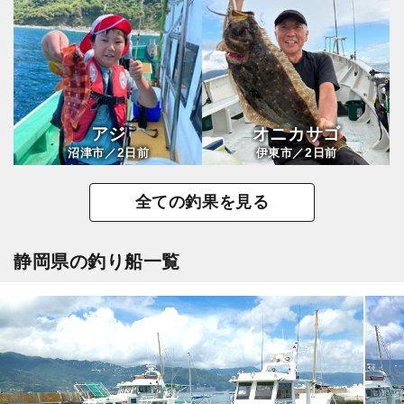
アジ
オニカサゴ
2
2
沼津市／
日前
伊東市／
日前
全ての釣果を見る
静岡県の釣り船一覧