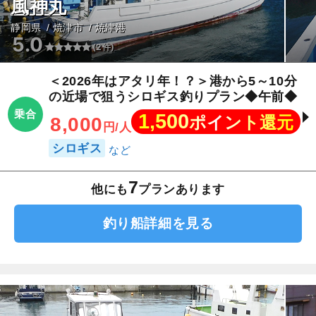
風神丸
静岡県
焼津市
焼津港
5.0
(2件)
＜2026年はアタリ年！？＞港から5～10分
の近場で狙うシロギス釣りプラン◆午前◆
乗合
1,500
ポイント還元
8,000
円/人
シロギス
7
他にも
プランあります
釣り船詳細を見る