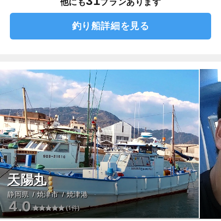
31
他にも
プランあります
釣り船詳細を見る
天陽丸
静岡県
焼津市
焼津港
4.0
(1件)