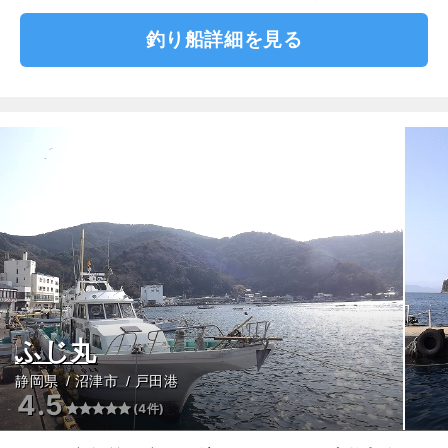
釣り船詳細を見る
ふじ丸
静岡県
沼津市
戸田港
4.5
(4件)