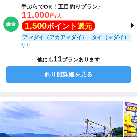
手ぶらでOK！五目釣りプラン♪
11,000
円/人
1,500
乗合
ポイント還元
アマダイ（アカアマダイ）
タイ（マダイ）
11
他にも
プランあります
釣り船詳細を見る