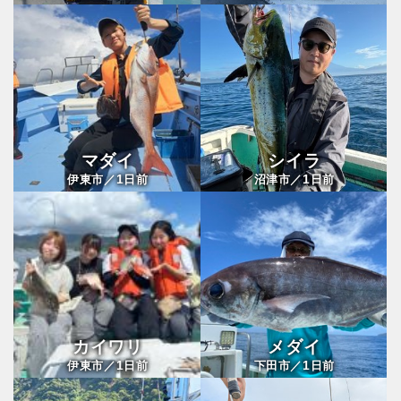
マダイ
シイラ
1
1
伊東市／
日前
沼津市／
日前
カイワリ
メダイ
1
1
伊東市／
日前
下田市／
日前