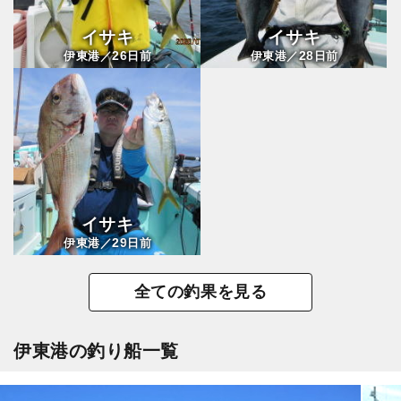
イサキ
イサキ
26
28
伊東港／
日前
伊東港／
日前
イサキ
29
伊東港／
日前
全ての釣果を見る
伊東港の釣り船一覧