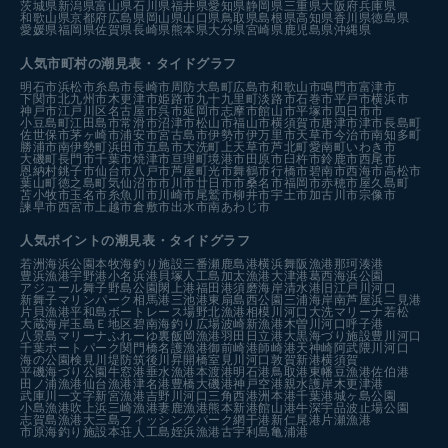
茨城県
新潟県
富山県
石川県
福井県
愛知県
静岡県
三重県
大阪府
兵庫県
和歌山県
京都府
広島県
岡山県
山口県
鳥取県
島根県
高知県
香川県
徳島県
愛媛県
福岡県
佐賀県
長崎県
熊本県
大分県
宮崎県
鹿児島県
沖縄県
人気市町村の潮見表・タイドグラフ
明石市
浜松市
糸島市
長崎市
周防大島町
広島市
和歌山市
鳴門市
富津市
下関市
北九州市
木更津市
姫路市
九十九里町
淡路市
石巻市
平戸市
横浜市
神戸市
江戸川区
名古屋市
呉市
延岡市
志摩市
館山市
平塚市
四日市市
小豆島町
江田島市
常滑市
沼津市
松山市
福山市
横須賀市
唐津市
津市
長島町
佐世保市
茅ヶ崎市
浦安市
宮古島市
伊勢市
伊万里市
天草市
今治市
南知多町
勝浦市
南伊勢町
浜田市
五島市
大洗町
上天草市
芦北町
愛南町
いわき市
大磯町
長門市
千葉市
焼津市
亘理町
境港市
田原市
臼杵市
鈴鹿市
西尾市
恩納村
銚子市
仙台市
八戸市
芦屋町
光市
舞鶴市
行橋市
碧南市
西海市
高松市
葉山町
徳之島町
気仙沼市
市川市
廿日市市
桑名市
福岡市
赤穂市
屋久島町
苫小牧市
玉名市
糸魚川市
川崎市
尾鷲市
柳井市
宇土市
加古川市
宗像市
諫早市
西宮市
上越市
倉敷市
出水市
南あわじ市
人気ポイントの潮見表・タイドグラフ
若洲海浜公園
本牧海釣り施設
三番瀬
鹿島港
横浜
舞阪漁港
那珂湊港
豊浜漁港
宇野港
小名浜港
貝塚人工島
加太漁港
大津港
葛西海浜公園
アジュール舞子
野島公園
閖上港
福田港
須磨海岸
清水港
旧江戸川河口
新舞子マリンパーク
相馬港
三池港
東扇島西公園
三浦海岸
南芦屋浜
二見港
片貝漁港
平和島ボートレース場
野北漁港
相模川河口
大洗マリーナ
若松
大蔵海岸
玉島Ｅ地区
碧南海釣り広場
波崎新漁港
木曽川河口
呼子港
八景島マリーナ
ふれーゆ裏
飯岡漁港
羽田
日立港
大黒海づり施設
豊川河口
千葉ポートパーク
関門橋
名護漁港
御前崎港
師崎港
天神崎
阿武隈川河口
海の公園
検見川堤防
筑後川昇開橋
室見川河口
敦賀新港
横須賀
平磯海づり公園
牛窓港
垂水漁港
本渡港
明石港
鳥取港
東幡豆漁港
佐伯港
田ノ浦漁港
仙台漁港
津名港
豊橋
大磯港
神戸空港親水護岸
木更津港
武庫川一文字
新宮漁港
吉野川河口
三角西港
洲本港
千葉港
城ヶ島公園
小島漁港
吹上浜
三崎漁港
妻鹿漁港
熊本新港
館山港
牛深
宇品波止場公園
志賀島漁港
大三島フィッシングパーク
網干港
新仁尾港
片瀬漁港
市原海釣り施設
本荘人工島
姪浜漁港
古宇利島
亀浦港