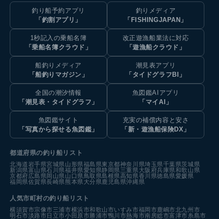
釣り船予約アプリ
釣りメディア
「釣割アプリ」
「FISHINGJAPAN」
1秒記入の乗船名簿
改正遊漁船業法に対応
「乗船名簿クラウド」
「遊漁船クラウド」
船釣りメディア
潮見表アプリ
「船釣りマガジン」
「タイドグラフBI」
全国の潮汐情報
魚図鑑AIアプリ
「潮見表・タイドグラフ」
「マイAI」
魚図鑑サイト
充実の補償内容と安さ
「写真から探せる魚図鑑」
「新・遊漁船保険DX」
都道府県の釣り船リスト
北海道
岩手県
宮城県
山形県
福島県
東京都
神奈川県
埼玉県
千葉県
茨城県
新潟県
富山県
石川県
福井県
愛知県
静岡県
三重県
大阪府
兵庫県
和歌山県
京都府
広島県
岡山県
山口県
鳥取県
島根県
高知県
香川県
徳島県
愛媛県
福岡県
佐賀県
長崎県
熊本県
大分県
鹿児島県
沖縄県
人気市町村の釣り船リスト
横須賀市
宗像市
三浦市
横浜市
和歌山市
いすみ市
福岡市
鹿嶋市
北九州市
明石市
淡路市
日立市
小田原市
勝浦市
鴨川市
熱海市
南房総市
富津市
糸島市