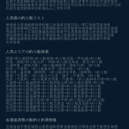
足柄下郡真鶴町
館山市
知多郡南知多町
江東区
伊東市
大田区
平塚市
旭市
日高郡印南町
鎌倉市
酒田市
加古川市
田辺市
沼津市
小浜市
品川区
江戸川区
広島市
賀茂郡南伊豆町
南あわじ市
市川市
人気港の釣り船リスト
神湊港
大原港
鐘崎漁港
松輪江奈漁港
市堀川沿い
間口漁港
育波漁港
金沢漁港
鹿嶋旧港
加太港
鹿嶋新港
小田原新港
印南港
飯岡漁港
姪浜漁港
博多港カモメ広場前
腰越漁港
佐島港
宇佐美港
真鶴港
久慈漁港
岐志漁港
酒田港
明石港
走水港
手石港
福良港
上総湊港
寺泊港
明石浦漁港
大洗港
大磯港
福浦港
長井新宿港
大飯港
網代港
高浜港
平塚新港
境港中野港
大井漁港
人気エリアの釣り船検索
関東×釣り船
関西×釣り船
東海×釣り船
北陸・甲信越×釣り船
中国・四国×釣り船
九州・沖縄×釣り船
北海道・東北×釣り船
三浦半島（神奈川県）×釣り船
相模湾（神奈川県）×釣り船
外房（千葉県）×釣り船
東京湾（神奈川県）×釣り船
駿河湾・遠州灘（静岡県）×釣り船
伊豆半島（静岡県）×釣り船
南房（千葉県）×釣り船
九十九里・銚子（千葉県）×釣り船
内房（千葉県）×釣り船
東京湾奥（千葉県）×釣り船
神奈川県×釣り船
千葉県×釣り船
福岡県×釣り船
和歌山県×釣り船
兵庫県×釣り船
静岡県×釣り船
茨城県×釣り船
東京都×釣り船
福井県×釣り船
大阪府×釣り船
新潟県×釣り船
愛知県×釣り船
広島県×釣り船
山形県×釣り船
三重県×釣り船
宮城県×釣り船
京都府×釣り船
沖縄県×釣り船
長崎県×釣り船
鳥取県×釣り船
熊本県×釣り船
福島県×釣り船
鹿児島県×釣り船
岩手県×釣り船
山口県×釣り船
岡山県×釣り船
香川県×釣り船
北海道 ×釣り船
高知県×釣り船
佐賀県×釣り船
愛媛県×釣り船
埼玉県×釣り船
富山県×釣り船
石川県×釣り船
徳島県×釣り船
大分県×釣り船
島根県×釣り船
各都道府県の船釣り釣果情報
北海道
岩手県
宮城県
山形県
福島県
東京都
神奈川県
埼玉県
千葉県
茨城県