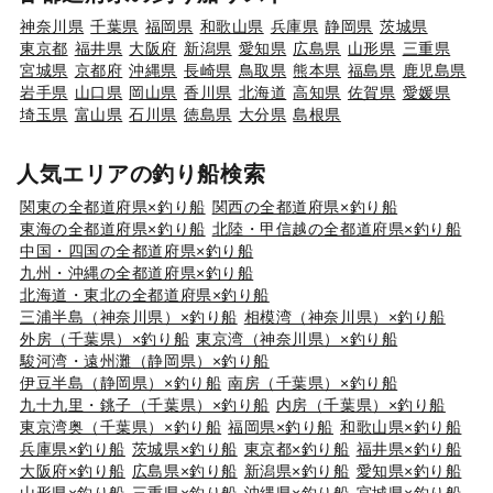
神奈川県
千葉県
福岡県
和歌山県
兵庫県
静岡県
茨城県
東京都
福井県
大阪府
新潟県
愛知県
広島県
山形県
三重県
宮城県
京都府
沖縄県
長崎県
鳥取県
熊本県
福島県
鹿児島県
岩手県
山口県
岡山県
香川県
北海道
高知県
佐賀県
愛媛県
埼玉県
富山県
石川県
徳島県
大分県
島根県
人気エリアの釣り船検索
関東の全都道府県×釣り船
関西の全都道府県×釣り船
東海の全都道府県×釣り船
北陸・甲信越の全都道府県×釣り船
中国・四国の全都道府県×釣り船
九州・沖縄の全都道府県×釣り船
北海道・東北の全都道府県×釣り船
三浦半島（神奈川県）×釣り船
相模湾（神奈川県）×釣り船
外房（千葉県）×釣り船
東京湾（神奈川県）×釣り船
駿河湾・遠州灘（静岡県）×釣り船
伊豆半島（静岡県）×釣り船
南房（千葉県）×釣り船
九十九里・銚子（千葉県）×釣り船
内房（千葉県）×釣り船
東京湾奥（千葉県）×釣り船
福岡県×釣り船
和歌山県×釣り船
兵庫県×釣り船
茨城県×釣り船
東京都×釣り船
福井県×釣り船
大阪府×釣り船
広島県×釣り船
新潟県×釣り船
愛知県×釣り船
山形県×釣り船
三重県×釣り船
沖縄県×釣り船
宮城県×釣り船