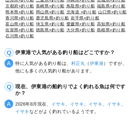
京都府×釣り船
長崎県×釣り船
鳥取県×釣り船
福島県×釣り船
熊本県×釣り船
岡山県×釣り船
北海道 ×釣り船
山口県×釣り船
香川県×釣り船
鹿児島県×釣り船
岩手県×釣り船
富山県×釣り船
埼玉県×釣り船
愛媛県×釣り船
高知県×釣り船
佐賀県×釣り船
徳島県×釣り船
大分県×釣り船
島根県×釣り船
石川県×釣り船
伊東港で人気がある釣り船はどこですか？
特に人気がある釣り船は、
村正丸
（
伊東港
）ですが、
他にも多くの人気釣り船があります。
現在、伊東港の船釣りでよく釣れる魚は何です
か？
2026年8月現在、
イサキ
、
イサキ
、
イサキ
、
イサキ
、
イサキ
などがよく釣れているようです。