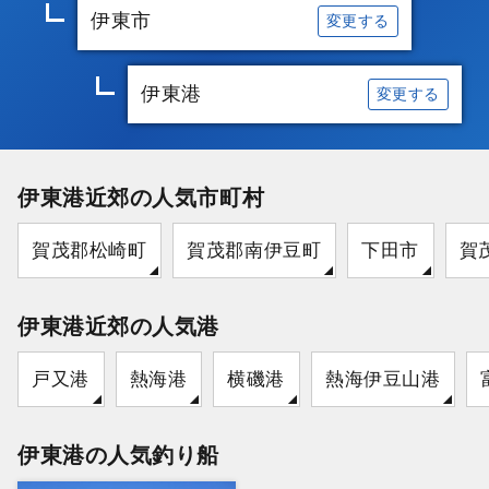
伊東市
変更する
伊東港
変更する
伊東港近郊の人気市町村
賀茂郡松崎町
賀茂郡南伊豆町
下田市
賀
伊東港近郊の人気港
戸又港
熱海港
横磯港
熱海伊豆山港
伊東港の人気釣り船