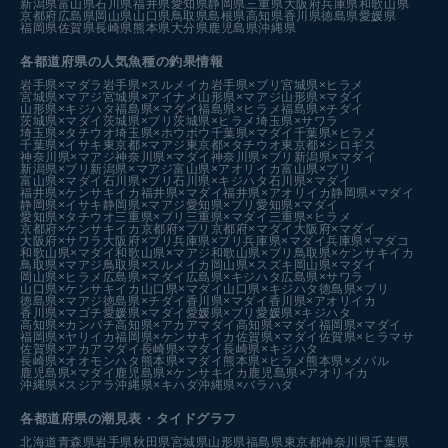
新潟県
富山県
石川県
福井県
愛知県
静岡県
三重県
大阪府
兵庫県
和歌山県
京都府
広島県
岡山県
山口県
鳥取県
島根県
高知県
香川県
徳島県
愛媛県
福岡県
佐賀県
長崎県
熊本県
大分県
鹿児島県
沖縄県
各都道府県の人気魚種の釣果情報
岩手県×マダラ
岩手県×スルメイカ
岩手県×ブリ
宮城県×ヒラメ
宮城県×マアジ
宮城県×アイナメ
山形県×マアジ
山形県×マダイ
山形県×キジハタ
福島県×マダイ
福島県×ヒラメ
福島県×チダイ
茨城県×マダイ
茨城県×ブリ
茨城県×ヒラメ
埼玉県×サワラ
埼玉県×タチウオ
埼玉県×ホウボウ
千葉県×マダイ
千葉県×ヒラメ
千葉県×イサキ
東京都×マアジ
東京都×タチウオ
東京都×シロギス
神奈川県×マアジ
神奈川県×マダイ
神奈川県×ブリ
新潟県×マダイ
新潟県×ブリ
新潟県×マアジ
富山県×アオリイカ
富山県×ブリ
富山県×マダイ
石川県×ブリ
石川県×キジハタ
石川県×マダイ
福井県×ケンサキイカ
福井県×マダイ
福井県×アオリイカ
静岡県×マダイ
静岡県×イサキ
静岡県×マアジ
愛知県×ブリ
愛知県×マダイ
愛知県×タチウオ
三重県×ブリ
三重県×マダイ
三重県×ヒラメ
京都府×ケンサキイカ
京都府×ブリ
京都府×マダイ
大阪府×マダイ
大阪府×サワラ
大阪府×ブリ
兵庫県×ブリ
兵庫県×マダイ
兵庫県×マダコ
和歌山県×マダイ
和歌山県×マアジ
和歌山県×ブリ
鳥取県×ケンサキイカ
鳥取県×マアジ
鳥取県×スルメイカ
岡山県×スズキ
岡山県×マダイ
岡山県×ヒラメ
広島県×マダイ
広島県×キジハタ
広島県×サワラ
山口県×ケンサキイカ
山口県×マダイ
山口県×キジハタ
徳島県×ブリ
徳島県×マアジ
徳島県×チダイ
香川県×マダイ
香川県×アオリイカ
香川県×マゴチ
愛媛県×マダイ
愛媛県×ブリ
愛媛県×キジハタ
高知県×カンパチ
高知県×アカアマダイ
高知県×マダイ
福岡県×マダイ
福岡県×ヤリイカ
福岡県×ケンサキイカ
佐賀県×マダイ
佐賀県×ヒラマサ
佐賀県×アカアマダイ
長崎県×マダイ
長崎県×キジハタ
長崎県×オオモンハタ
熊本県×マダイ
熊本県×ヒラメ
熊本県×メバル
鹿児島県×マダイ
鹿児島県×ケンサキイカ
鹿児島県×アオリイカ
沖縄県×スジアラ
沖縄県×キハダ
沖縄県×バラハタ
各都道府県の潮見表
・タイドグラフ
北海道
青森県
岩手県
秋田県
宮城県
山形県
福島県
東京都
神奈川県
千葉県