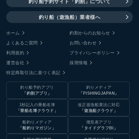
釣り船予約サイト「釣割」について
釣り船（遊漁船）業者様へ
ホーム
釣割からのお知らせ
よくあるご質問
お問い合わせ
利用規約
プライバシーポリシー
運営会社
採用情報
特定商取引法に基づく表記
釣り船予約アプリ
釣りメディア
「釣割アプリ」
「FISHINGJAPAN」
1秒記入の乗船名簿
改正遊漁船業法に対応
「乗船名簿クラウド」
「遊漁船クラウド」
船釣りメディア
潮見表アプリ
「船釣りマガジン」
「タイドグラフBI」