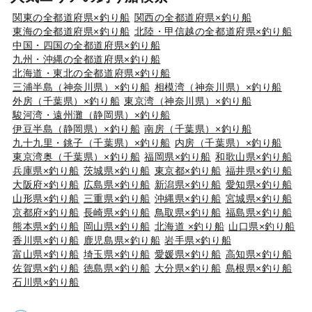
関東の全都道府県×釣り船
関西の全都道府県×釣り船
東海の全都道府県×釣り船
北陸・甲信越の全都道府県×釣り船
中国・四国の全都道府県×釣り船
九州・沖縄の全都道府県×釣り船
北海道・東北の全都道府県×釣り船
三浦半島（神奈川県）×釣り船
相模湾（神奈川県）×釣り船
外房（千葉県）×釣り船
東京湾（神奈川県）×釣り船
駿河湾・遠州灘（静岡県）×釣り船
伊豆半島（静岡県）×釣り船
南房（千葉県）×釣り船
九十九里・銚子（千葉県）×釣り船
内房（千葉県）×釣り船
東京湾奥（千葉県）×釣り船
福岡県×釣り船
和歌山県×釣り船
兵庫県×釣り船
茨城県×釣り船
東京都×釣り船
福井県×釣り船
大阪府×釣り船
広島県×釣り船
新潟県×釣り船
愛知県×釣り船
山形県×釣り船
三重県×釣り船
沖縄県×釣り船
宮城県×釣り船
京都府×釣り船
長崎県×釣り船
鳥取県×釣り船
福島県×釣り船
熊本県×釣り船
岡山県×釣り船
北海道 ×釣り船
山口県×釣り船
香川県×釣り船
鹿児島県×釣り船
岩手県×釣り船
富山県×釣り船
埼玉県×釣り船
愛媛県×釣り船
高知県×釣り船
佐賀県×釣り船
徳島県×釣り船
大分県×釣り船
島根県×釣り船
石川県×釣り船