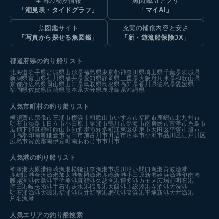
全国の潮汐情報
魚図鑑AIアプリ
「潮見表・タイドグラフ」
「マイAI」
魚図鑑サイト
充実の補償内容と安さ
「写真から探せる魚図鑑」
「新・遊漁船保険DX」
都道府県の釣り船リスト
北海道
岩手県
宮城県
山形県
福島県
東京都
神奈川県
埼玉県
千葉県
茨城県
新潟県
富山県
石川県
福井県
愛知県
静岡県
三重県
大阪府
兵庫県
和歌山県
京都府
広島県
岡山県
山口県
鳥取県
島根県
高知県
香川県
徳島県
愛媛県
福岡県
佐賀県
長崎県
熊本県
大分県
鹿児島県
沖縄県
人気市町村の釣り船リスト
横須賀市
宗像市
三浦市
横浜市
和歌山市
いすみ市
福岡市
鹿嶋市
北九州市
明石市
淡路市
日立市
小田原市
勝浦市
鴨川市
熱海市
南房総市
富津市
糸島市
足柄下郡真鶴町
館山市
知多郡南知多町
江東区
伊東市
大田区
平塚市
旭市
日高郡印南町
鎌倉市
酒田市
加古川市
田辺市
沼津市
小浜市
品川区
江戸川区
広島市
賀茂郡南伊豆町
南あわじ市
市川市
人気港の釣り船リスト
神湊港
大原港
鐘崎漁港
松輪江奈漁港
市堀川沿い
間口漁港
育波漁港
鹿嶋旧港
金沢漁港
加太港
飯岡漁港
鹿嶋新港
小田原新港
姪浜漁港
印南港
腰越漁港
佐島港
宇佐美港
真鶴港
久慈漁港
博多港カモメ広場前
明石港
酒田港
岐志漁港
手石港
走水港
福良港
大飯港
上総湊港
寺泊港
大洗港
明石浦漁港
大磯港
福浦港
長井新宿港
網代港
高浜港
平塚新港
大井漁港
片名漁港
人気エリアの釣り船検索