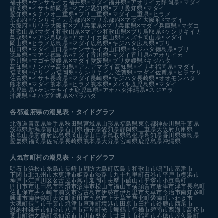
福井県×ケンサキイカ
福井県×マダイ
福井県×アオリイカ
静岡県×マダイ
静岡県×イサキ
静岡県×マアジ
愛知県×ブリ
愛知県×マダイ
愛知県×タチウオ
三重県×ブリ
三重県×マダイ
三重県×ヒラメ
京都府×ケンサキイカ
京都府×ブリ
京都府×マダイ
大阪府×マダイ
大阪府×サワラ
大阪府×ブリ
兵庫県×ブリ
兵庫県×マダイ
兵庫県×マダコ
和歌山県×マダイ
和歌山県×マアジ
和歌山県×ブリ
鳥取県×ケンサキイカ
鳥取県×マアジ
鳥取県×アオリイカ
岡山県×スズキ
岡山県×マダイ
岡山県×ヒラメ
広島県×マダイ
広島県×キジハタ
広島県×ブリ
山口県×マダイ
山口県×ケンサキイカ
山口県×キジハタ
徳島県×ブリ
徳島県×マアジ
徳島県×チダイ
香川県×マダイ
香川県×アオリイカ
香川県×マゴチ
愛媛県×マダイ
愛媛県×ブリ
愛媛県×キジハタ
高知県×カンパチ
高知県×アカアマダイ
高知県×イサキ
福岡県×マダイ
福岡県×ヤリイカ
福岡県×ケンサキイカ
佐賀県×マダイ
佐賀県×ヒラマサ
佐賀県×イサキ
長崎県×マダイ
長崎県×キジハタ
長崎県×オオモンハタ
熊本県×マダイ
熊本県×ヒラメ
熊本県×メバル
鹿児島県×マダイ
鹿児島県×ケンサキイカ
鹿児島県×アオハタ
沖縄県×スジアラ
沖縄県×キハダ
沖縄県×バラハタ
各都道府県の潮見表
・タイドグラフ
北海道
青森県
岩手県
秋田県
宮城県
山形県
福島県
東京都
神奈川県
千葉県
茨城県
新潟県
富山県
石川県
福井県
愛知県
静岡県
三重県
大阪府
兵庫県
和歌山県
京都府
広島県
岡山県
山口県
鳥取県
島根県
高知県
香川県
徳島県
愛媛県
福岡県
佐賀県
長崎県
熊本県
大分県
宮崎県
鹿児島県
沖縄県
人気市町村の潮見表・タイドグラフ
明石市
浜松市
糸島市
長崎市
周防大島町
広島市
和歌山市
鳴門市
富津市
下関市
北九州市
木更津市
姫路市
淡路市
九十九里町
石巻市
平戸市
横浜市
神戸市
江戸川区
名古屋市
呉市
延岡市
志摩市
館山市
平塚市
小豆島町
四日市市
江田島市
常滑市
沼津市
松山市
福山市
横須賀市
唐津市
津市
長島町
佐世保市
茅ヶ崎市
浦安市
宮古島市
伊勢市
伊万里市
天草市
今治市
南知多町
勝浦市
南伊勢町
大洗町
浜田市
五島市
上天草市
芦北町
愛南町
いわき市
大磯町
長門市
千葉市
焼津市
亘理町
境港市
田原市
臼杵市
鈴鹿市
西尾市
恩納村
銚子市
仙台市
八戸市
芦屋町
光市
舞鶴市
行橋市
碧南市
西海市
高松市
葉山町
徳之島町
気仙沼市
市川市
桑名市
廿日市市
福岡市
赤穂市
屋久島町