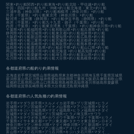
関東×釣り船
関西×釣り船
東海×釣り船
北陸・甲信越×釣り船
中国・四国×釣り船
九州・沖縄×釣り船
北海道・東北×釣り船
三浦半島（神奈川県）×釣り船
相模湾（神奈川県）×釣り船
外房（千葉県）×釣り船
東京湾（神奈川県）×釣り船
駿河湾・遠州灘（静岡県）×釣り船
伊豆半島（静岡県）×釣り船
南房（千葉県）×釣り船
九十九里・銚子（千葉県）×釣り船
内房（千葉県）×釣り船
東京湾奥（千葉県）×釣り船
神奈川県×釣り船
千葉県×釣り船
福岡県×釣り船
和歌山県×釣り船
兵庫県×釣り船
静岡県×釣り船
茨城県×釣り船
東京都×釣り船
福井県×釣り船
大阪府×釣り船
新潟県×釣り船
愛知県×釣り船
広島県×釣り船
山形県×釣り船
三重県×釣り船
宮城県×釣り船
京都府×釣り船
沖縄県×釣り船
長崎県×釣り船
鳥取県×釣り船
熊本県×釣り船
福島県×釣り船
鹿児島県×釣り船
岩手県×釣り船
山口県×釣り船
岡山県×釣り船
香川県×釣り船
北海道 ×釣り船
高知県×釣り船
佐賀県×釣り船
愛媛県×釣り船
埼玉県×釣り船
富山県×釣り船
石川県×釣り船
徳島県×釣り船
大分県×釣り船
島根県×釣り船
各都道府県の船釣り釣果情報
北海道
岩手県
宮城県
山形県
福島県
東京都
神奈川県
埼玉県
千葉県
茨城県
新潟県
富山県
石川県
福井県
愛知県
静岡県
三重県
大阪府
兵庫県
和歌山県
京都府
広島県
岡山県
山口県
鳥取県
島根県
高知県
香川県
徳島県
愛媛県
福岡県
佐賀県
長崎県
熊本県
大分県
鹿児島県
沖縄県
各都道府県の人気魚種の釣果情報
岩手県×マダラ
岩手県×スルメイカ
岩手県×ブリ
宮城県×ヒラメ
宮城県×マアジ
宮城県×アイナメ
山形県×マアジ
山形県×マダイ
山形県×キジハタ
福島県×マダイ
福島県×ヒラメ
福島県×チダイ
茨城県×マダイ
茨城県×ブリ
茨城県×ヒラメ
埼玉県×サワラ
埼玉県×タチウオ
埼玉県×ホウボウ
千葉県×マダイ
千葉県×ヒラメ
千葉県×イサキ
東京都×マアジ
東京都×タチウオ
東京都×シロギス
神奈川県×マアジ
神奈川県×マダイ
神奈川県×ブリ
新潟県×マダイ
新潟県×ブリ
新潟県×マアジ
富山県×アオリイカ
富山県×ブリ
富山県×マダイ
石川県×ブリ
石川県×キジハタ
石川県×マダイ