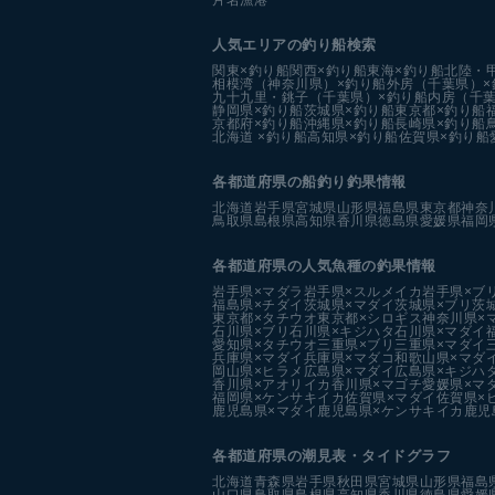
人気エリアの釣り船検索
関東×釣り船
関西×釣り船
東海×釣り船
北陸・
相模湾（神奈川県）×釣り船
外房（千葉県）×
九十九里・銚子（千葉県）×釣り船
内房（千葉
静岡県×釣り船
茨城県×釣り船
東京都×釣り船
京都府×釣り船
沖縄県×釣り船
長崎県×釣り船
北海道 ×釣り船
高知県×釣り船
佐賀県×釣り船
各都道府県の船釣り釣果情報
北海道
岩手県
宮城県
山形県
福島県
東京都
神奈
鳥取県
島根県
高知県
香川県
徳島県
愛媛県
福岡
各都道府県の人気魚種の釣果情報
岩手県×マダラ
岩手県×スルメイカ
岩手県×ブ
福島県×チダイ
茨城県×マダイ
茨城県×ブリ
茨
東京都×タチウオ
東京都×シロギス
神奈川県×
石川県×ブリ
石川県×キジハタ
石川県×マダイ
愛知県×タチウオ
三重県×ブリ
三重県×マダイ
兵庫県×マダイ
兵庫県×マダコ
和歌山県×マダ
岡山県×ヒラメ
広島県×マダイ
広島県×キジハ
香川県×アオリイカ
香川県×マゴチ
愛媛県×マ
福岡県×ケンサキイカ
佐賀県×マダイ
佐賀県×
鹿児島県×マダイ
鹿児島県×ケンサキイカ
鹿児
各都道府県の潮見表
・タイドグラフ
北海道
青森県
岩手県
秋田県
宮城県
山形県
福島
山口県
鳥取県
島根県
高知県
香川県
徳島県
愛媛