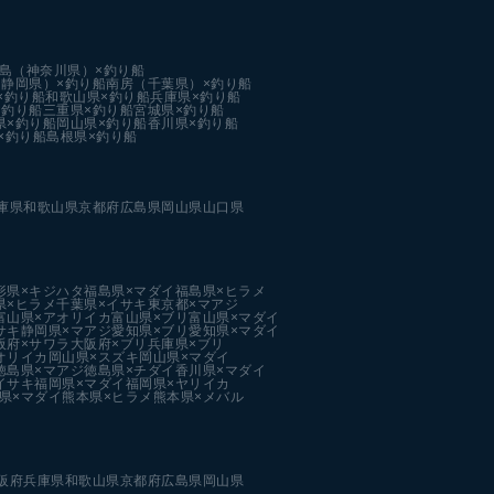
島（神奈川県）×釣り船
静岡県）×釣り船
南房（千葉県）×釣り船
×釣り船
和歌山県×釣り船
兵庫県×釣り船
×釣り船
三重県×釣り船
宮城県×釣り船
県×釣り船
岡山県×釣り船
香川県×釣り船
×釣り船
島根県×釣り船
庫県
和歌山県
京都府
広島県
岡山県
山口県
形県×キジハタ
福島県×マダイ
福島県×ヒラメ
県×ヒラメ
千葉県×イサキ
東京都×マアジ
富山県×アオリイカ
富山県×ブリ
富山県×マダイ
サキ
静岡県×マアジ
愛知県×ブリ
愛知県×マダイ
阪府×サワラ
大阪府×ブリ
兵庫県×ブリ
オリイカ
岡山県×スズキ
岡山県×マダイ
徳島県×マアジ
徳島県×チダイ
香川県×マダイ
イサキ
福岡県×マダイ
福岡県×ヤリイカ
県×マダイ
熊本県×ヒラメ
熊本県×メバル
阪府
兵庫県
和歌山県
京都府
広島県
岡山県