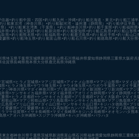
甲信越×釣り船
中国・四国×釣り船
九州・沖縄×釣り船
北海道・東北×釣り船
三浦半
釣り船
東京湾（神奈川県）×釣り船
駿河湾・遠州灘（静岡県）×釣り船
伊豆半島（
県）×釣り船
東京湾奥（千葉県）×釣り船
神奈川県×釣り船
千葉県×釣り船
福岡県
福井県×釣り船
大阪府×釣り船
新潟県×釣り船
愛知県×釣り船
広島県×釣り船
山形県
鳥取県×釣り船
熊本県×釣り船
福島県×釣り船
鹿児島県×釣り船
岩手県×釣り船
山口
愛媛県×釣り船
埼玉県×釣り船
富山県×釣り船
石川県×釣り船
徳島県×釣り船
大分県
川県
埼玉県
千葉県
茨城県
新潟県
富山県
石川県
福井県
愛知県
静岡県
三重県
大阪府
兵
県
佐賀県
長崎県
熊本県
大分県
鹿児島県
沖縄県
リ
宮城県×ヒラメ
宮城県×マアジ
宮城県×アイナメ
山形県×マアジ
山形県×マダイ
山
城県×ヒラメ
埼玉県×サワラ
埼玉県×タチウオ
埼玉県×ホウボウ
千葉県×マダイ
千葉
マアジ
神奈川県×マダイ
神奈川県×ブリ
新潟県×マダイ
新潟県×ブリ
新潟県×マアジ
福井県×ケンサキイカ
福井県×マダイ
福井県×アオリイカ
静岡県×マダイ
静岡県×イ
三重県×ヒラメ
京都府×ケンサキイカ
京都府×ブリ
京都府×マダイ
大阪府×マダイ
大
イ
和歌山県×マアジ
和歌山県×ブリ
鳥取県×ケンサキイカ
鳥取県×マアジ
鳥取県×ア
タ
広島県×ブリ
山口県×マダイ
山口県×ケンサキイカ
山口県×キジハタ
徳島県×ブリ
ダイ
愛媛県×ブリ
愛媛県×キジハタ
高知県×カンパチ
高知県×アカアマダイ
高知県×
ヒラマサ
佐賀県×イサキ
長崎県×マダイ
長崎県×キジハタ
長崎県×オオモンハタ
熊本
島県×アオハタ
沖縄県×スジアラ
沖縄県×キハダ
沖縄県×バラハタ
県
東京都
神奈川県
千葉県
茨城県
新潟県
富山県
石川県
福井県
愛知県
静岡県
三重県
大
県
福岡県
佐賀県
長崎県
熊本県
大分県
宮崎県
鹿児島県
沖縄県