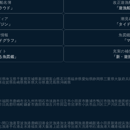
乗船名簿
改正遊漁
ラウド」
「遊漁
ディア
潮見
ガジン」
「タイド
汐情報
魚図鑑
ドグラフ」
「マ
イト
充実の補
る魚図鑑」
「新・遊
川県
埼玉県
千葉県
茨城県
新潟県
富山県
石川県
福井県
愛知県
静岡県
三重県
大阪府
兵
県
佐賀県
長崎県
熊本県
大分県
鹿児島県
沖縄県
市
福岡市
鹿嶋市
北九州市
明石市
淡路市
日立市
小田原市
勝浦市
鴨川市
熱海市
南房総
市
日高郡印南町
鎌倉市
酒田市
加古川市
田辺市
沼津市
小浜市
品川区
江戸川区
広島市
い
間口漁港
育波漁港
鹿嶋旧港
金沢漁港
加太港
飯岡漁港
鹿嶋新港
小田原新港
姪浜漁
志漁港
手石港
走水港
福良港
大飯港
上総湊港
寺泊港
大洗港
明石浦漁港
大磯港
福浦港