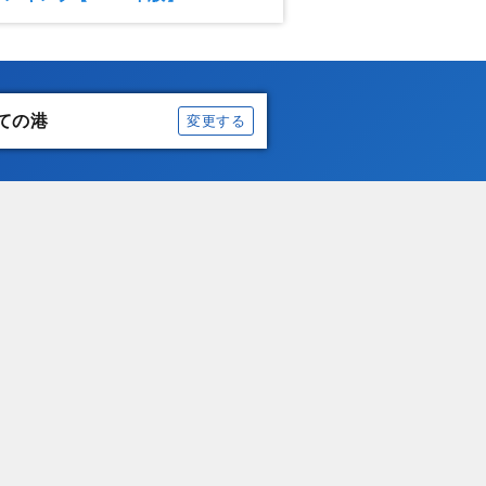
ての港
変更する