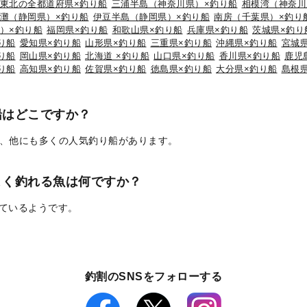
東北の全都道府県×釣り船
三浦半島（神奈川県）×釣り船
相模湾（神奈川
灘（静岡県）×釣り船
伊豆半島（静岡県）×釣り船
南房（千葉県）×釣り
）×釣り船
福岡県×釣り船
和歌山県×釣り船
兵庫県×釣り船
茨城県×釣り
り船
愛知県×釣り船
山形県×釣り船
三重県×釣り船
沖縄県×釣り船
宮城
り船
岡山県×釣り船
北海道 ×釣り船
山口県×釣り船
香川県×釣り船
鹿児
り船
高知県×釣り船
佐賀県×釣り船
徳島県×釣り船
大分県×釣り船
島根
船はどこですか？
、他にも多くの人気釣り船があります。
よく釣れる魚は何ですか？
れているようです。
釣割のSNSをフォローする