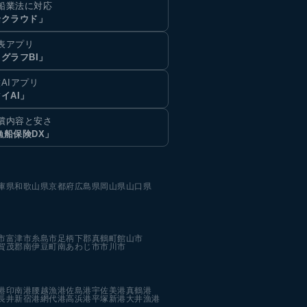
船業法に対応
船クラウド」
表アプリ
グラフBI」
AIアプリ
イAI」
償内容と安さ
漁船保険DX」
庫県
和歌山県
京都府
広島県
岡山県
山口県
市
富津市
糸島市
足柄下郡真鶴町
館山市
賀茂郡南伊豆町
南あわじ市
市川市
港
印南港
腰越漁港
佐島港
宇佐美港
真鶴港
長井新宿港
網代港
高浜港
平塚新港
大井漁港