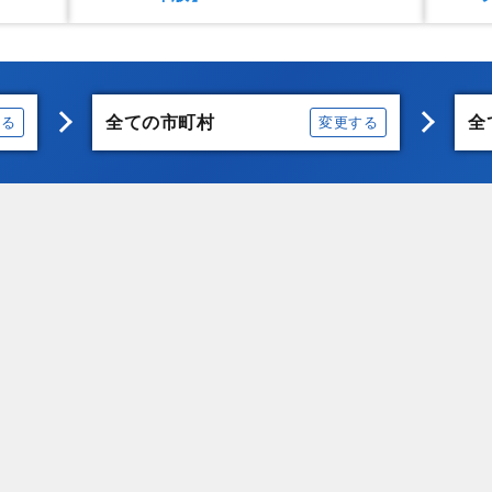
全ての市町村
全
する
変更する