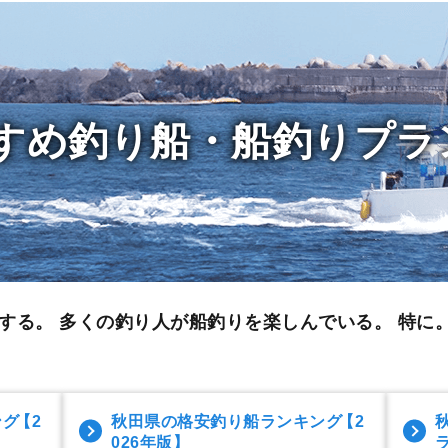
すめ釣り船・船釣りプラ
する。 多くの釣り人が船釣りを楽しんでいる。 特に。
ング
【2
秋田県の格安釣り船ランキング
【2
026年版】