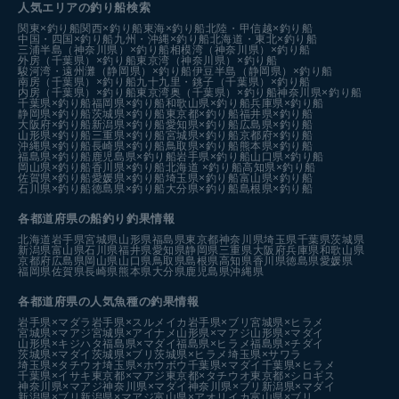
人気エリアの釣り船検索
関東×釣り船
関西×釣り船
東海×釣り船
北陸・甲信越×釣り船
中国・四国×釣り船
九州・沖縄×釣り船
北海道・東北×釣り船
三浦半島（神奈川県）×釣り船
相模湾（神奈川県）×釣り船
外房（千葉県）×釣り船
東京湾（神奈川県）×釣り船
駿河湾・遠州灘（静岡県）×釣り船
伊豆半島（静岡県）×釣り船
南房（千葉県）×釣り船
九十九里・銚子（千葉県）×釣り船
内房（千葉県）×釣り船
東京湾奥（千葉県）×釣り船
神奈川県×釣り船
千葉県×釣り船
福岡県×釣り船
和歌山県×釣り船
兵庫県×釣り船
静岡県×釣り船
茨城県×釣り船
東京都×釣り船
福井県×釣り船
大阪府×釣り船
新潟県×釣り船
愛知県×釣り船
広島県×釣り船
山形県×釣り船
三重県×釣り船
宮城県×釣り船
京都府×釣り船
沖縄県×釣り船
長崎県×釣り船
鳥取県×釣り船
熊本県×釣り船
福島県×釣り船
鹿児島県×釣り船
岩手県×釣り船
山口県×釣り船
岡山県×釣り船
香川県×釣り船
北海道 ×釣り船
高知県×釣り船
佐賀県×釣り船
愛媛県×釣り船
埼玉県×釣り船
富山県×釣り船
石川県×釣り船
徳島県×釣り船
大分県×釣り船
島根県×釣り船
各都道府県の船釣り釣果情報
北海道
岩手県
宮城県
山形県
福島県
東京都
神奈川県
埼玉県
千葉県
茨城県
新潟県
富山県
石川県
福井県
愛知県
静岡県
三重県
大阪府
兵庫県
和歌山県
京都府
広島県
岡山県
山口県
鳥取県
島根県
高知県
香川県
徳島県
愛媛県
福岡県
佐賀県
長崎県
熊本県
大分県
鹿児島県
沖縄県
各都道府県の人気魚種の釣果情報
岩手県×マダラ
岩手県×スルメイカ
岩手県×ブリ
宮城県×ヒラメ
宮城県×マアジ
宮城県×アイナメ
山形県×マアジ
山形県×マダイ
山形県×キジハタ
福島県×マダイ
福島県×ヒラメ
福島県×チダイ
茨城県×マダイ
茨城県×ブリ
茨城県×ヒラメ
埼玉県×サワラ
埼玉県×タチウオ
埼玉県×ホウボウ
千葉県×マダイ
千葉県×ヒラメ
千葉県×イサキ
東京都×マアジ
東京都×タチウオ
東京都×シロギス
神奈川県×マアジ
神奈川県×マダイ
神奈川県×ブリ
新潟県×マダイ
新潟県×ブリ
新潟県×マアジ
富山県×アオリイカ
富山県×ブリ