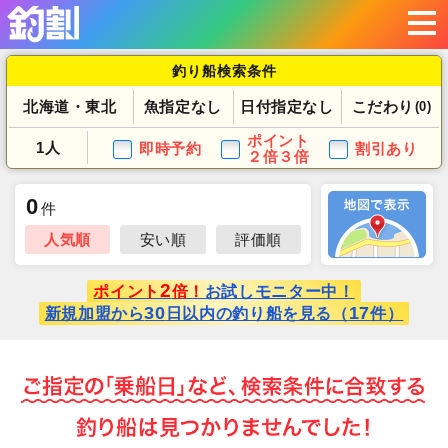
釣り船検索条件
北海道・東北
魚指定なし
日付指定なし
こだわり
(0)
ポイント
1人
即時予約
割引あり
２倍３倍
0
件
人気順
安い順
評価順
2
ポイント
倍！
お試しモニター中！
30
17
新規加盟から
日以内の釣り船を見る（
件）