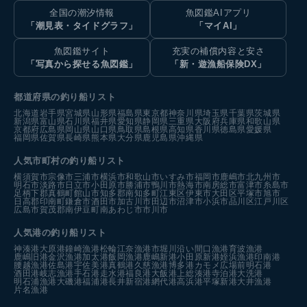
全国の潮汐情報
魚図鑑AIアプリ
「潮見表・タイドグラフ」
「マイAI」
魚図鑑サイト
充実の補償内容と安さ
「写真から探せる魚図鑑」
「新・遊漁船保険DX」
都道府県の釣り船リスト
北海道
岩手県
宮城県
山形県
福島県
東京都
神奈川県
埼玉県
千葉県
茨城県
新潟県
富山県
石川県
福井県
愛知県
静岡県
三重県
大阪府
兵庫県
和歌山県
京都府
広島県
岡山県
山口県
鳥取県
島根県
高知県
香川県
徳島県
愛媛県
福岡県
佐賀県
長崎県
熊本県
大分県
鹿児島県
沖縄県
人気市町村の釣り船リスト
横須賀市
宗像市
三浦市
横浜市
和歌山市
いすみ市
福岡市
鹿嶋市
北九州市
明石市
淡路市
日立市
小田原市
勝浦市
鴨川市
熱海市
南房総市
富津市
糸島市
足柄下郡真鶴町
館山市
知多郡南知多町
江東区
伊東市
大田区
平塚市
旭市
日高郡印南町
鎌倉市
酒田市
加古川市
田辺市
沼津市
小浜市
品川区
江戸川区
広島市
賀茂郡南伊豆町
南あわじ市
市川市
人気港の釣り船リスト
神湊港
大原港
鐘崎漁港
松輪江奈漁港
市堀川沿い
間口漁港
育波漁港
鹿嶋旧港
金沢漁港
加太港
飯岡漁港
鹿嶋新港
小田原新港
姪浜漁港
印南港
腰越漁港
佐島港
宇佐美港
真鶴港
久慈漁港
博多港カモメ広場前
明石港
酒田港
岐志漁港
手石港
走水港
福良港
大飯港
上総湊港
寺泊港
大洗港
明石浦漁港
大磯港
福浦港
長井新宿港
網代港
高浜港
平塚新港
大井漁港
片名漁港