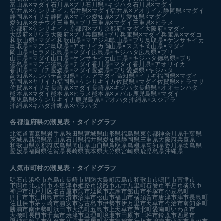
富山県×マダイ
石川県×ブリ
石川県×キジハタ
石川県×マダイ
福井県×ケンサキイカ
福井県×マダイ
福井県×アオリイカ
静岡県×マダイ
静岡県×イサキ
静岡県×マアジ
愛知県×ブリ
愛知県×マダイ
愛知県×タチウオ
三重県×ブリ
三重県×マダイ
三重県×ヒラメ
京都府×ケンサキイカ
京都府×ブリ
京都府×マダイ
大阪府×マダイ
大阪府×サワラ
大阪府×ブリ
兵庫県×ブリ
兵庫県×マダイ
兵庫県×マダコ
和歌山県×マダイ
和歌山県×マアジ
和歌山県×ブリ
鳥取県×ケンサキイカ
鳥取県×マアジ
鳥取県×アオリイカ
岡山県×スズキ
岡山県×マダイ
岡山県×ヒラメ
広島県×マダイ
広島県×キジハタ
広島県×ブリ
山口県×マダイ
山口県×ケンサキイカ
山口県×キジハタ
徳島県×ブリ
徳島県×マアジ
徳島県×チダイ
香川県×マダイ
香川県×アオリイカ
香川県×マゴチ
愛媛県×マダイ
愛媛県×ブリ
愛媛県×キジハタ
高知県×カンパチ
高知県×アカアマダイ
高知県×イサキ
福岡県×マダイ
福岡県×ヤリイカ
福岡県×ケンサキイカ
佐賀県×マダイ
佐賀県×ヒラマサ
佐賀県×イサキ
長崎県×マダイ
長崎県×キジハタ
長崎県×オオモンハタ
熊本県×マダイ
熊本県×ヒラメ
熊本県×メバル
鹿児島県×マダイ
鹿児島県×ケンサキイカ
鹿児島県×アオハタ
沖縄県×スジアラ
沖縄県×キハダ
沖縄県×バラハタ
各都道府県の潮見表
・タイドグラフ
北海道
青森県
岩手県
秋田県
宮城県
山形県
福島県
東京都
神奈川県
千葉県
茨城県
新潟県
富山県
石川県
福井県
愛知県
静岡県
三重県
大阪府
兵庫県
和歌山県
京都府
広島県
岡山県
山口県
鳥取県
島根県
高知県
香川県
徳島県
愛媛県
福岡県
佐賀県
長崎県
熊本県
大分県
宮崎県
鹿児島県
沖縄県
人気市町村の潮見表・タイドグラフ
明石市
浜松市
糸島市
長崎市
周防大島町
広島市
和歌山市
鳴門市
富津市
下関市
北九州市
木更津市
姫路市
淡路市
九十九里町
石巻市
平戸市
横浜市
神戸市
江戸川区
名古屋市
呉市
延岡市
志摩市
館山市
平塚市
小豆島町
四日市市
江田島市
常滑市
沼津市
松山市
福山市
横須賀市
唐津市
津市
長島町
佐世保市
茅ヶ崎市
浦安市
宮古島市
伊勢市
伊万里市
天草市
今治市
南知多町
勝浦市
南伊勢町
浜田市
大洗町
五島市
上天草市
芦北町
愛南町
いわき市
大磯町
長門市
千葉市
焼津市
亘理町
境港市
田原市
臼杵市
鈴鹿市
西尾市