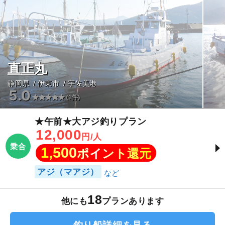
直正丸
静岡県
伊東市
宇佐美港
5.0
(1件)
★午前★大アジ釣りプラン
12,000
円/人
乗合
1,500
ポイント還元
アジ（マアジ）
18
他にも
プランあります