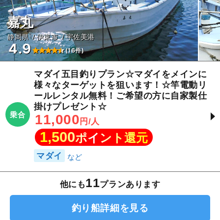
嘉丸
静岡県
伊東市
宇佐美港
4.9
(16件)
マダイ五目釣りプラン☆マダイをメインに
様々なターゲットを狙います！☆竿電動リ
ールレンタル無料！ご希望の方に自家製仕
掛けプレゼント☆
乗合
11,000
円/人
1,500
ポイント還元
マダイ
11
他にも
プランあります
釣り船詳細を見る