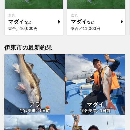
嘉丸
嘉丸
マダイ
マダイ
10,000
11,000
乗合／
円
乗合／
円
伊東市の最新釣果
アラ
マダイ
1
1
宇佐美港／
日前
宇佐美港／
日前