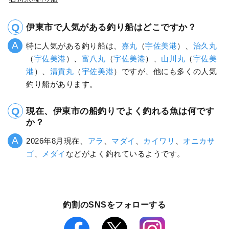
伊東市で人気がある釣り船はどこですか？
特に人気がある釣り船は、
嘉丸
（
宇佐美港
）、
治久丸
（
宇佐美港
）、
富八丸
（
宇佐美港
）、
山川丸
（
宇佐美
港
）、
清貢丸
（
宇佐美港
）ですが、他にも多くの人気
釣り船があります。
現在、伊東市の船釣りでよく釣れる魚は何です
か？
2026年8月現在、
アラ
、
マダイ
、
カイワリ
、
オニカサ
ゴ
、
メダイ
などがよく釣れているようです。
釣割のSNSをフォローする