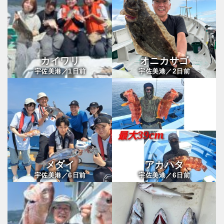
カイワリ
オニカサゴ
1
2
宇佐美港／
日前
宇佐美港／
日前
メダイ
アカハタ
6
6
宇佐美港／
日前
宇佐美港／
日前