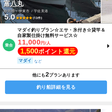
富八丸
静岡県
伊東市
宇佐美港
5.0
(13件)
マダイ釣りプラン☆エサ・氷付き☆貸竿＆
自家製仕掛け無料サービス☆
11,000
円/人
乗合
1,500
ポイント還元
マダイ
2
他にも
プランあります
釣り船詳細を見る