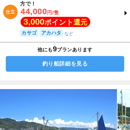
方で！
44,000
仕立
円/隻
3,000
ポイント還元
カサゴ
アカハタ
9
他にも
プランあります
釣り船詳細を見る