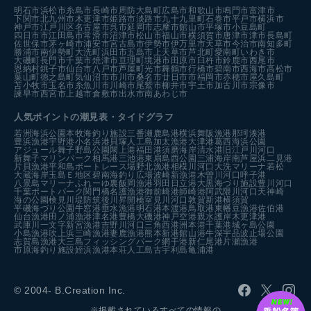
明石市
浜松市
糸島市
長崎市
周防大島町
広島市
和歌山市
鳴門市
富津市
下関市
北九州市
木更津市
姫路市
淡路市
九十九里町
石巻市
平戸市
横浜市
神戸市
江戸川区
名古屋市
呉市
延岡市
志摩市
館山市
平塚市
小豆島町
四日市市
江田島市
常滑市
沼津市
松山市
福山市
横須賀市
唐津市
津市
長島町
佐世保市
茅ヶ崎市
浦安市
宮古島市
伊勢市
伊万里市
天草市
今治市
南知多町
勝浦市
南伊勢町
大洗町
浜田市
五島市
上天草市
芦北町
愛南町
いわき市
大磯町
長門市
千葉市
焼津市
亘理町
境港市
田原市
臼杵市
鈴鹿市
西尾市
恩納村
銚子市
仙台市
八戸市
芦屋町
光市
舞鶴市
行橋市
碧南市
西海市
高松市
葉山町
徳之島町
気仙沼市
市川市
桑名市
廿日市市
福岡市
赤穂市
屋久島町
苫小牧市
玉名市
糸魚川市
川崎市
尾鷲市
柳井市
宇土市
加古川市
宗像市
諫早市
西宮市
上越市
倉敷市
出水市
南あわじ市
人気ポイントの潮見表・タイドグラフ
若洲海浜公園
本牧海釣り施設
三番瀬
鹿島港
横浜
舞阪漁港
那珂湊港
豊浜漁港
宇野港
小名浜港
貝塚人工島
加太漁港
大津港
葛西海浜公園
アジュール舞子
野島公園
閖上港
福田港
須磨海岸
清水港
旧江戸川河口
新舞子マリンパーク
相馬港
三池港
東扇島西公園
三浦海岸
南芦屋浜
二見港
片貝漁港
平和島ボートレース場
野北漁港
相模川河口
大洗マリーナ
若松
大蔵海岸
玉島Ｅ地区
碧南海釣り広場
波崎新漁港
木曽川河口
呼子港
八景島マリーナ
ふれーゆ裏
飯岡漁港
羽田
日立港
大黒海づり施設
豊川河口
千葉ポートパーク
関門橋
名護漁港
御前崎港
師崎港
阿武隈川河口
天神崎
海の公園
検見川堤防
筑後川昇開橋
室見川河口
敦賀新港
横須賀
平磯海づり公園
牛窓港
垂水漁港
明石港
本渡港
鳥取港
東幡豆漁港
佐伯港
仙台漁港
田ノ浦漁港
津名港
豊橋
大磯港
神戸空港親水護岸
木更津港
武庫川一文字
新宮漁港
吉野川河口
三角西港
洲本港
千葉港
城ヶ島公園
小島漁港
吹上浜
三崎漁港
妻鹿漁港
熊本新港
館山港
牛深
宇品波止場公園
志賀島漁港
大三島フィッシングパーク
網干港
新仁尾港
片瀬漁港
市原海釣り施設
姪浜漁港
本荘人工島
古宇利島
亀浦港
© 2004- B.Creation Inc.
※掲載されているすべての情報の