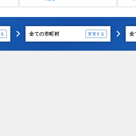
全ての市町村
全
する
変更する