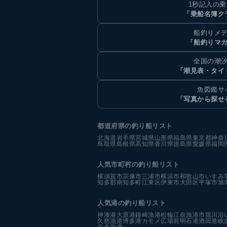
1秒記入の
「乗船名簿ク
船釣りメ
「船釣りマ
全国の潮
「潮見表・タイ
魚図鑑サ
「写真から探せ
都道府県の釣り船リスト
北海道
岩手県
宮城県
山形県
福島県
東京都
神奈
鳥取県
島根県
高知県
香川県
徳島県
愛媛県
福岡
人気市町村の釣り船リスト
横須賀市
宗像市
三浦市
横浜市
和歌山市
いすみ
知多郡南知多町
江東区
伊東市
大田区
平塚市
旭
人気港の釣り船リスト
神湊港
大原港
鐘崎漁港
松輪江奈漁港
市堀川沿
久慈漁港
博多港カモメ広場前
明石港
酒田港
岐
片名漁港