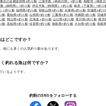
東北の全都道府県×釣り船
三浦半島（神奈川県）×釣り船
相模湾（神奈川
灘（静岡県）×釣り船
伊豆半島（静岡県）×釣り船
南房（千葉県）×釣り
）×釣り船
福岡県×釣り船
和歌山県×釣り船
兵庫県×釣り船
茨城県×釣り
り船
愛知県×釣り船
山形県×釣り船
三重県×釣り船
沖縄県×釣り船
宮城
り船
岡山県×釣り船
北海道 ×釣り船
山口県×釣り船
香川県×釣り船
鹿児
り船
高知県×釣り船
佐賀県×釣り船
徳島県×釣り船
大分県×釣り船
島根
船はどこですか？
、他にも多くの人気釣り船があります。
よく釣れる魚は何ですか？
れているようです。
釣割のSNSをフォローする