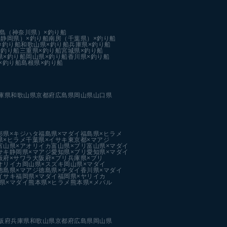
島（神奈川県）×釣り船
静岡県）×釣り船
南房（千葉県）×釣り船
×釣り船
和歌山県×釣り船
兵庫県×釣り船
×釣り船
三重県×釣り船
宮城県×釣り船
県×釣り船
岡山県×釣り船
香川県×釣り船
×釣り船
島根県×釣り船
庫県
和歌山県
京都府
広島県
岡山県
山口県
形県×キジハタ
福島県×マダイ
福島県×ヒラメ
県×ヒラメ
千葉県×イサキ
東京都×マアジ
富山県×アオリイカ
富山県×ブリ
富山県×マダイ
サキ
静岡県×マアジ
愛知県×ブリ
愛知県×マダイ
阪府×サワラ
大阪府×ブリ
兵庫県×ブリ
オリイカ
岡山県×スズキ
岡山県×マダイ
徳島県×マアジ
徳島県×チダイ
香川県×マダイ
イサキ
福岡県×マダイ
福岡県×ヤリイカ
県×マダイ
熊本県×ヒラメ
熊本県×メバル
阪府
兵庫県
和歌山県
京都府
広島県
岡山県