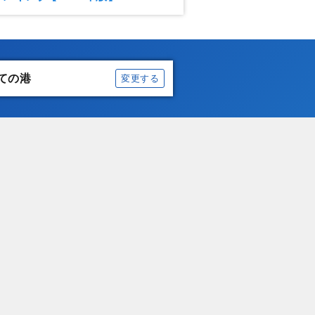
ての港
変更する