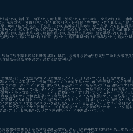
甲信越×釣り船
中国・四国×釣り船
九州・沖縄×釣り船
北海道・東北×釣り船
三浦半
釣り船
東京湾（神奈川県）×釣り船
駿河湾・遠州灘（静岡県）×釣り船
伊豆半島（
県）×釣り船
東京湾奥（千葉県）×釣り船
神奈川県×釣り船
千葉県×釣り船
福岡県
福井県×釣り船
大阪府×釣り船
新潟県×釣り船
愛知県×釣り船
広島県×釣り船
山形県
鳥取県×釣り船
熊本県×釣り船
福島県×釣り船
鹿児島県×釣り船
岩手県×釣り船
山口
愛媛県×釣り船
埼玉県×釣り船
富山県×釣り船
石川県×釣り船
徳島県×釣り船
大分県
川県
埼玉県
千葉県
茨城県
新潟県
富山県
石川県
福井県
愛知県
静岡県
三重県
大阪府
兵
県
佐賀県
長崎県
熊本県
大分県
鹿児島県
沖縄県
リ
宮城県×ヒラメ
宮城県×マアジ
宮城県×アイナメ
山形県×マアジ
山形県×マダイ
山
城県×ヒラメ
埼玉県×サワラ
埼玉県×タチウオ
埼玉県×ホウボウ
千葉県×マダイ
千葉
マアジ
神奈川県×マダイ
神奈川県×ブリ
新潟県×マダイ
新潟県×ブリ
新潟県×マアジ
福井県×ケンサキイカ
福井県×マダイ
福井県×アオリイカ
静岡県×マダイ
静岡県×イ
三重県×ヒラメ
京都府×ケンサキイカ
京都府×ブリ
京都府×マダイ
大阪府×マダイ
大
イ
和歌山県×マアジ
和歌山県×ブリ
鳥取県×ケンサキイカ
鳥取県×マアジ
鳥取県×ア
タ
広島県×ブリ
山口県×マダイ
山口県×ケンサキイカ
山口県×キジハタ
徳島県×ブリ
ダイ
愛媛県×ブリ
愛媛県×キジハタ
高知県×カンパチ
高知県×アカアマダイ
高知県×
ヒラマサ
佐賀県×イサキ
長崎県×マダイ
長崎県×キジハタ
長崎県×オオモンハタ
熊本
島県×アオハタ
沖縄県×スジアラ
沖縄県×キハダ
沖縄県×バラハタ
県
東京都
神奈川県
千葉県
茨城県
新潟県
富山県
石川県
福井県
愛知県
静岡県
三重県
大
県
福岡県
佐賀県
長崎県
熊本県
大分県
宮崎県
鹿児島県
沖縄県