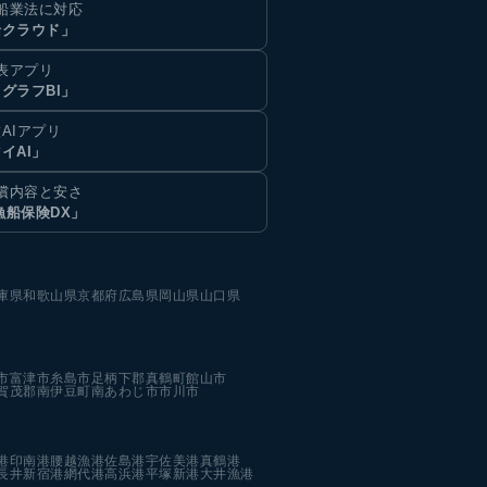
船業法に対応
船クラウド」
表アプリ
グラフBI」
AIアプリ
イAI」
償内容と安さ
漁船保険DX」
庫県
和歌山県
京都府
広島県
岡山県
山口県
市
富津市
糸島市
足柄下郡真鶴町
館山市
賀茂郡南伊豆町
南あわじ市
市川市
港
印南港
腰越漁港
佐島港
宇佐美港
真鶴港
長井新宿港
網代港
高浜港
平塚新港
大井漁港