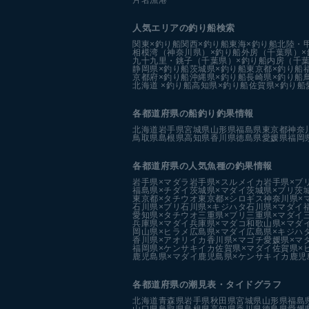
人気エリアの釣り船検索
関東×釣り船
関西×釣り船
東海×釣り船
北陸・
相模湾（神奈川県）×釣り船
外房（千葉県）×
九十九里・銚子（千葉県）×釣り船
内房（千葉
静岡県×釣り船
茨城県×釣り船
東京都×釣り船
京都府×釣り船
沖縄県×釣り船
長崎県×釣り船
北海道 ×釣り船
高知県×釣り船
佐賀県×釣り船
各都道府県の船釣り釣果情報
北海道
岩手県
宮城県
山形県
福島県
東京都
神奈
鳥取県
島根県
高知県
香川県
徳島県
愛媛県
福岡
各都道府県の人気魚種の釣果情報
岩手県×マダラ
岩手県×スルメイカ
岩手県×ブ
福島県×チダイ
茨城県×マダイ
茨城県×ブリ
茨
東京都×タチウオ
東京都×シロギス
神奈川県×
石川県×ブリ
石川県×キジハタ
石川県×マダイ
愛知県×タチウオ
三重県×ブリ
三重県×マダイ
兵庫県×マダイ
兵庫県×マダコ
和歌山県×マダ
岡山県×ヒラメ
広島県×マダイ
広島県×キジハ
香川県×アオリイカ
香川県×マゴチ
愛媛県×マ
福岡県×ケンサキイカ
佐賀県×マダイ
佐賀県×
鹿児島県×マダイ
鹿児島県×ケンサキイカ
鹿児
各都道府県の潮見表
・タイドグラフ
北海道
青森県
岩手県
秋田県
宮城県
山形県
福島
山口県
鳥取県
島根県
高知県
香川県
徳島県
愛媛