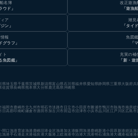
乗船名簿
改正遊漁
ラウド」
「遊漁
ディア
潮見
ガジン」
「タイド
汐情報
魚図鑑
ドグラフ」
「マ
イト
充実の補
る魚図鑑」
「新・遊
川県
埼玉県
千葉県
茨城県
新潟県
富山県
石川県
福井県
愛知県
静岡県
三重県
大阪府
兵
県
佐賀県
長崎県
熊本県
大分県
鹿児島県
沖縄県
市
福岡市
鹿嶋市
北九州市
明石市
淡路市
日立市
小田原市
勝浦市
鴨川市
熱海市
南房総
市
日高郡印南町
鎌倉市
酒田市
加古川市
田辺市
沼津市
小浜市
品川区
江戸川区
広島市
い
間口漁港
育波漁港
鹿嶋旧港
金沢漁港
加太港
飯岡漁港
鹿嶋新港
小田原新港
姪浜漁
志漁港
手石港
走水港
福良港
大飯港
上総湊港
寺泊港
大洗港
明石浦漁港
大磯港
福浦港