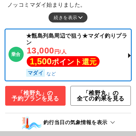
ノッコミマダイ始まりました。
続きを表示
★甑島列島周辺で狙う★マダイ釣りプラ
ン
13,000
円/人
乗合
1,500
ポイント還元
マダイ
「椎野丸」の
「椎野丸」の
予約プランを見る
全ての釣果を見る
釣行当日の気象情報を表示