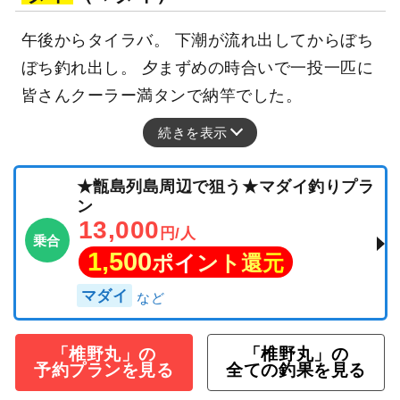
午後からタイラバ。 下潮が流れ出してからぼち
ぼち釣れ出し。 夕まずめの時合いで一投一匹に
皆さんクーラー満タンで納竿でした。
続きを表示
★甑島列島周辺で狙う★マダイ釣りプラ
ン
13,000
円/人
乗合
1,500
ポイント還元
マダイ
「椎野丸」の
「椎野丸」の
予約プランを見る
全ての釣果を見る