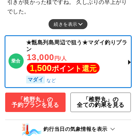
引きが良かった様ですね。 久しぶりの早上がり
でした。
続きを表示
★甑島列島周辺で狙う★マダイ釣りプラ
ン
13,000
円/人
乗合
1,500
ポイント還元
マダイ
「椎野丸」の
「椎野丸」の
予約プランを見る
全ての釣果を見る
釣行当日の気象情報を表示