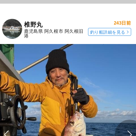
243日前
椎野丸
鹿児島県 阿久根市 阿久根旧
釣り船詳細を見る
港