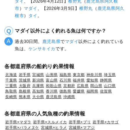
ダイ
、【2026年4月12日】
椎野丸
（
鹿児島県
阿久根
市
）
マダイ
、【2026年3月9日】
椎野丸
（
鹿児島県
阿久
根市
）
タイ
。
マダイ以外によく釣れる魚は何ですか？
過去30日間、
鹿児島県
で
マダイ
以外によく釣れている
魚は、
ケンサキイカ
です。
各都道府県の船釣り釣果情報
北海道
岩手県
宮城県
山形県
福島県
東京都
神奈川県
埼玉県
千葉県
茨城県
新潟県
富山県
石川県
福井県
愛知県
静岡県
三重県
大阪府
兵庫県
和歌山県
京都府
広島県
岡山県
山口県
鳥取県
島根県
高知県
香川県
徳島県
愛媛県
福岡県
佐賀県
長崎県
熊本県
大分県
鹿児島県
沖縄県
各都道府県の人気魚種の釣果情報
岩手県×マダラ
岩手県×スルメイカ
岩手県×ブリ
岩手県×カサゴ
岩手県×バラメヌケ
宮城県×ヒラメ
宮城県×マアジ