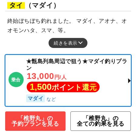
タイ
（マダイ）
終始ぼちぼち釣れました。 マダイ、アオナ、オ
オモンハタ、スマ、等。
続きを表示
★甑島列島周辺で狙う★マダイ釣りプラ
ン
13,000
円/人
乗合
1,500
ポイント還元
マダイ
「椎野丸」の
「椎野丸」の
予約プランを見る
全ての釣果を見る