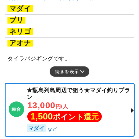
マダイ
ブリ
ネリゴ
アオナ
タイラバジギングです。
続きを表示
★甑島列島周辺で狙う★マダイ釣りプラ
ン
13,000
円/人
乗合
1,500
ポイント還元
マダイ