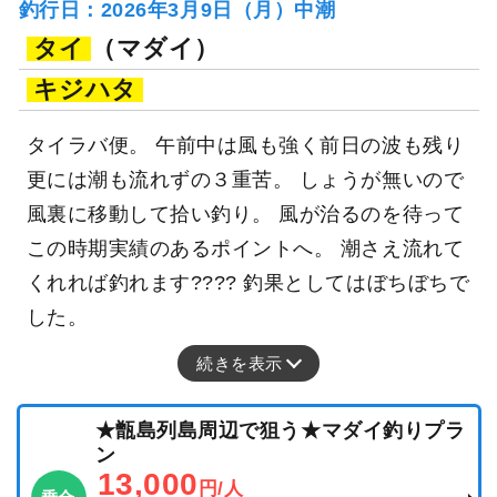
釣行日：2026年3月9日（月）中潮
タイ
（マダイ）
キジハタ
タイラバ便。 午前中は風も強く前日の波も残り
更には潮も流れずの３重苦。 しょうが無いので
風裏に移動して拾い釣り。 風が治るのを待って
この時期実績のあるポイントへ。 潮さえ流れて
くれれば釣れます???? 釣果としてはぼちぼちで
した。
続きを表示
★甑島列島周辺で狙う★マダイ釣りプラ
ン
13,000
円/人