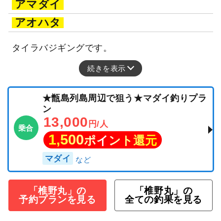
アマダイ
アオハタ
タイラバジギングです。
続きを表示
★甑島列島周辺で狙う★マダイ釣りプラ
ン
13,000
円/人
乗合
1,500
ポイント還元
マダイ
「椎野丸」の
「椎野丸」の
予約プランを見る
全ての釣果を見る