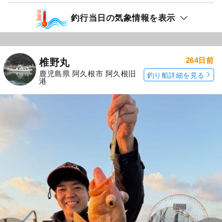
釣行当日の気象情報を表示
264日前
椎野丸
鹿児島県 阿久根市 阿久根旧
釣り船詳細を見る
港