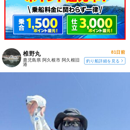
81日前
椎野丸
鹿児島県 阿久根市 阿久根旧
釣り船詳細を見る
港