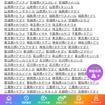
宮城県×アイナメ
宮城県×マコガレイ
宮城県×メバル
山形県×マアジ
山形県×マダイ
山形県×キジハタ
山形県×ケンサキイカ
山形県×マハタ
福島県×マダイ
福島県×ヒラメ
福島県×チダイ
福島県×ウスメバル
福島県×ブリ
茨城県×マダイ
茨城県×ブリ
茨城県×ヒラメ
茨城県×カサゴ
茨城県×ホウボウ
埼玉県×サワラ
埼玉県×タチウオ
埼玉県×ホウボウ
埼玉県×マダイ
埼玉県×ブリ
千葉県×マダイ
千葉県×ヒラメ
千葉県×イサキ
千葉県×カサゴ
千葉県×マアジ
東京都×マアジ
東京都×タチウオ
東京都×シロギス
東京都×マダコ
東京都×サワラ
神奈川県×マアジ
神奈川県×マダイ
神奈川県×ブリ
神奈川県×アカアマダイ
神奈川県×タチウオ
新潟県×マダイ
新潟県×ブリ
新潟県×マアジ
新潟県×キダイ
新潟県×ゴマサバ
富山県×アオリイカ
富山県×ブリ
富山県×マダイ
富山県×キジハタ
富山県×ウッカリカサゴ
石川県×ブリ
石川県×キジハタ
石川県×マダイ
石川県×カサゴ
石川県×マアジ
福井県×ケンサキイカ
福井県×マダイ
福井県×アオリイカ
福井県×スルメイカ
福井県×マアジ
静岡県×マダイ
静岡県×イサキ
静岡県×マアジ
静岡県×タチウオ
静岡県×ブリ
愛知県×ブリ
愛知県×マダイ
愛知県×タチウオ
愛知県×ホウボウ
愛知県×マアジ
三重県×ブリ
三重県×マダイ
三重県×ヒラメ
三重県×カサゴ
三重県×マアジ
京都府×ケンサキイカ
京都府×ブリ
京都府×マダイ
京都府×スルメイカ
京都府×アオリイカ
大阪府×マダイ
大阪府×サワラ
大阪府×ブリ
大阪府×キジハタ
大阪府×スズキ
兵庫県×ブリ
兵庫県×マダイ
兵庫県×マダコ
兵庫県×サワラ