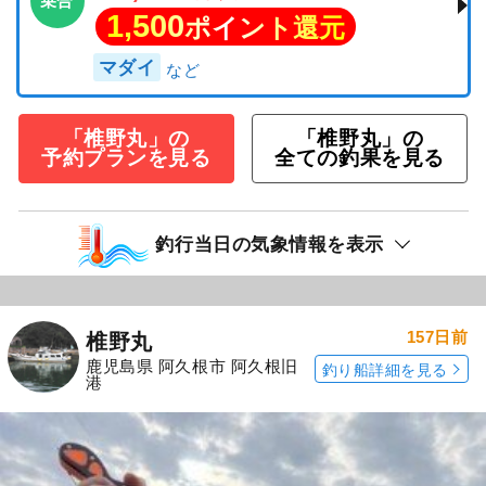
乗合
1,500
ポイント還元
マダイ
「椎野丸」の
「椎野丸」の
予約プランを見る
全ての釣果を見る
釣行当日の気象情報を表示
157日前
椎野丸
鹿児島県 阿久根市 阿久根旧
釣り船詳細を見る
港