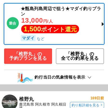
★甑島列島周辺で狙う★マダイ釣りプラ
ン
13,000
円/人
乗合
1,500
ポイント還元
マダイ
「椎野丸」の
「椎野丸」の
予約プランを見る
全ての釣果を見る
釣行当日の気象情報を表示
169日前
椎野丸
鹿児島県 阿久根市 阿久根旧
釣り船詳細を見る
港