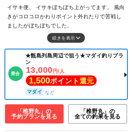
イサキ便。 イサキぼちぼち上がってます。 風向
きがコロコロかわりポイント外れたりで苦戦し
ましたがぼちぼちでした。
続きを表示
★甑島列島周辺で狙う★マダイ釣りプラ
ン
13,000
円/人
乗合
1,500
ポイント還元
マダイ
「椎野丸」の
「椎野丸」の
予約プランを見る
全ての釣果を見る