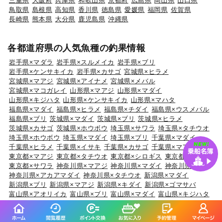
三重県
大阪府
兵庫県
和歌山県
京都府
広島県
岡山県
山口県
鳥取県
島根県
高知県
香川県
徳島県
愛媛県
福岡県
佐賀県
長崎県
熊本県
大分県
鹿児島県
沖縄県
各都道府県の人気魚種の釣果情報
岩手県×マダラ
岩手県×スルメイカ
岩手県×ブリ
岩手県×ケンサキイカ
岩手県×カサゴ
宮城県×ヒラメ
宮城県×マアジ
宮城県×アイナメ
宮城県×メバル
宮城県×マコガレイ
山形県×マアジ
山形県×マダイ
山形県×キジハタ
山形県×ケンサキイカ
山形県×マハタ
福島県×マダイ
福島県×ヒラメ
福島県×チダイ
福島県×ウスメバル
福島県×ブリ
茨城県×マダイ
茨城県×ブリ
茨城県×ヒラメ
茨城県×カサゴ
茨城県×ホウボウ
埼玉県×サワラ
埼玉県×タチウオ
埼玉県×ホウボウ
埼玉県×マダイ
埼玉県×ブリ
千葉県×マダイ
千葉県×ヒラメ
千葉県×イサキ
千葉県×カサゴ
千葉県×マアジ
東京都×マアジ
東京都×タチウオ
東京都×シロギス
東京都×マダコ
東京都×サワラ
神奈川県×マアジ
神奈川県×マダイ
神奈川県×ブリ
神奈川県×アカアマダイ
神奈川県×タチウオ
新潟県×マダイ
新潟県×ブリ
新潟県×マアジ
新潟県×キダイ
新潟県×ゴマサバ
富山県×アオリイカ
富山県×ブリ
富山県×マダイ
富山県×キジハタ
富山県×ウッカリカサゴ
石川県×ブリ
石川県×キジハタ
石川県×マダイ
石川県×カサゴ
石川県×マアジ