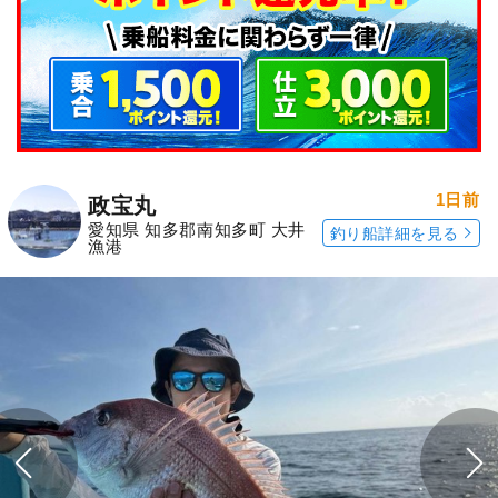
1日前
政宝丸
愛知県 知多郡南知多町 大井
釣り船詳細を見る
漁港