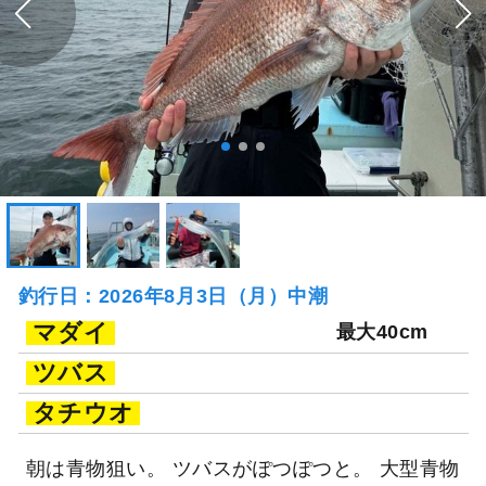
釣行日：2026年8月3日（月）中潮
マダイ
最大40cm
ツバス
タチウオ
朝は青物狙い。 ツバスがぽつぽつと。 大型青物