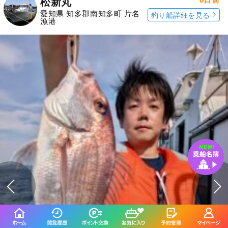
松新丸
愛知県 知多郡南知多町 片名
釣り船詳細を見る
漁港