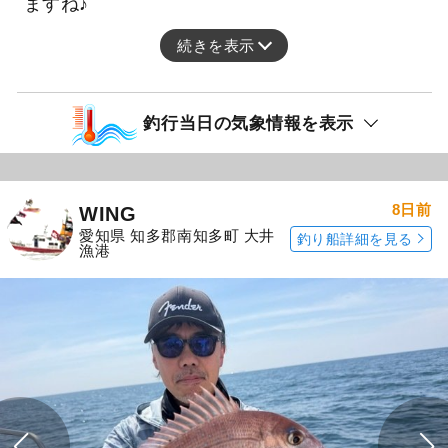
ますね♪
続きを表示
釣行当日の気象情報を表示
8日前
WING
愛知県 知多郡南知多町 大井
釣り船詳細を見る
漁港