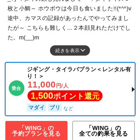
枚と小鯛～ ホウボウは今日も食いました!!(*^^)v
途中、カマスの記録があったんでやってみまし
たが～ こちらも難しく…２本顔見れただけでし
た。m(__)m
続きを表示
ジギング・タイラバプラン＜レンタル有
り！＞
11,000
円/人
乗合
1,500
ポイント還元
マダイ
ブリ
「WING」の
「WING」の
予約プランを見る
全ての釣果を見る