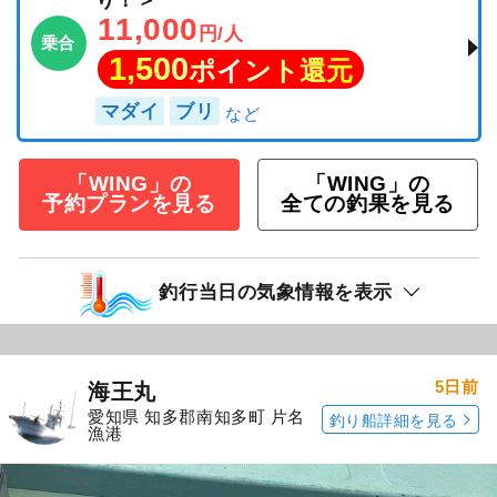
り！＞
11,000
円/人
乗合
1,500
ポイント還元
マダイ
ブリ
「WING」の
「WING」の
予約プランを見る
全ての釣果を見る
釣行当日の気象情報を表示
5日前
海王丸
愛知県 知多郡南知多町 片名
釣り船詳細を見る
漁港