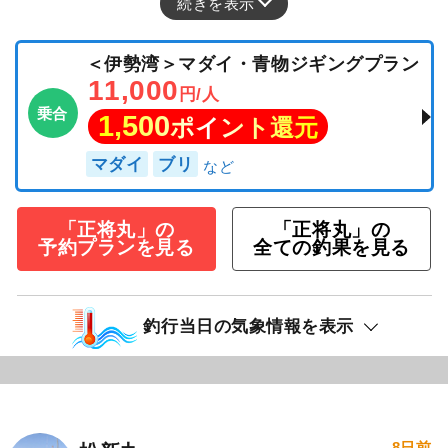
続きを表示
＜伊勢湾＞マダイ・青物ジギングプラン
11,000
円/人
乗合
1,500
ポイント還元
マダイ
ブリ
「正将丸」の
「正将丸」の
予約プランを見る
全ての釣果を見る
釣行当日の気象情報を表示
8日前