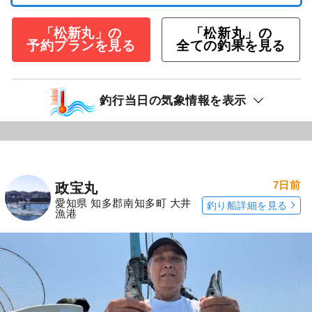
「松新丸」の
「松新丸」の
予約プランを見る
全ての釣果を見る
釣行当日の気象情報を表示
7日前
政宝丸
愛知県 知多郡南知多町 大井
釣り船詳細を見る
漁港