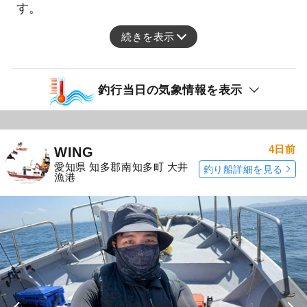
す。
続きを表示
釣行当日の気象情報を表示
4日前
WING
愛知県 知多郡南知多町 大井
釣り船詳細を見る
漁港