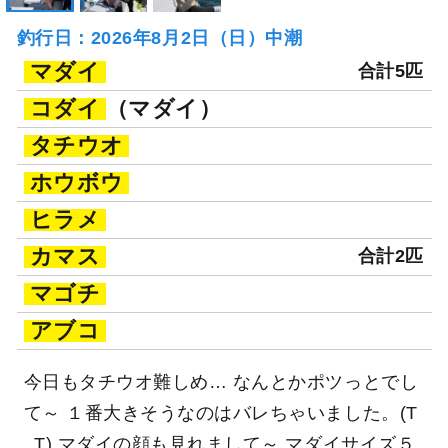
釣行日：2026年8月2日（日）中潮
マダイ
合計5匹
コダイ
（マダイ）
タチウオ
ホウボウ
ヒラメ
カマス
合計2匹
マゴチ
アブコ
今日もタチウオ難しめ… なんとかポツっとでし
て～ １番大きそうなのはバレちゃいました。(T
_T) マダイの顔も見れまして～ マダイサイズ５