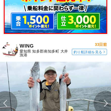
33日前
WING
愛知県 知多郡南知多町 大井
釣り船詳細を見る
漁港