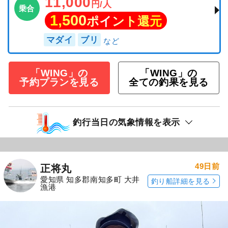
11,000
円/人
乗合
1,500
ポイント還元
マダイ
ブリ
「WING」の
「WING」の
予約プランを見る
全ての釣果を見る
釣行当日の気象情報を表示
49日前
正将丸
愛知県 知多郡南知多町 大井
釣り船詳細を見る
漁港