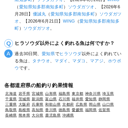
（
愛知県
知多郡南知多町
）
ソウダガツオ
、【2026年6
月28日】
優誠丸
（
愛知県
知多郡南知多町
）
ソウダガツ
オ
、【2026年6月21日】
WING
（
愛知県
知多郡南知多
町
）
ソウダガツオ
。
ヒラソウダ以外によく釣れる魚は何ですか？
過去30日間、
愛知県
で
ヒラソウダ
以外によく釣れてい
る魚は、
タチウオ
、
マダイ
、
マダコ
、
マアジ
、
ホウボ
ウ
です。
各都道府県の船釣り釣果情報
北海道
岩手県
宮城県
山形県
福島県
東京都
神奈川県
埼玉県
千葉県
茨城県
新潟県
富山県
石川県
福井県
愛知県
静岡県
三重県
大阪府
兵庫県
和歌山県
京都府
広島県
岡山県
山口県
鳥取県
島根県
高知県
香川県
徳島県
愛媛県
福岡県
佐賀県
長崎県
熊本県
大分県
鹿児島県
沖縄県