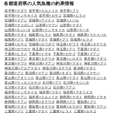
各都道府県の人気魚種の釣果情報
岩手県×マダラ
岩手県×スルメイカ
岩手県×ブリ
岩手県×ケンサキイカ
岩手県×カサゴ
宮城県×ヒラメ
宮城県×マアジ
宮城県×アイナメ
宮城県×メバル
宮城県×マコガレイ
山形県×マアジ
山形県×マダイ
山形県×キジハタ
山形県×ケンサキイカ
山形県×マハタ
福島県×マダイ
福島県×ヒラメ
福島県×チダイ
福島県×ウスメバル
福島県×ブリ
茨城県×マダイ
茨城県×ブリ
茨城県×ヒラメ
茨城県×カサゴ
茨城県×ホウボウ
埼玉県×サワラ
埼玉県×タチウオ
埼玉県×ホウボウ
埼玉県×マダイ
埼玉県×ブリ
千葉県×マダイ
千葉県×ヒラメ
千葉県×イサキ
千葉県×カサゴ
千葉県×マアジ
東京都×マアジ
東京都×タチウオ
東京都×シロギス
東京都×マダコ
東京都×サワラ
神奈川県×マアジ
神奈川県×マダイ
神奈川県×ブリ
神奈川県×アカアマダイ
神奈川県×タチウオ
新潟県×マダイ
新潟県×ブリ
新潟県×マアジ
新潟県×キダイ
新潟県×ゴマサバ
富山県×アオリイカ
富山県×ブリ
富山県×マダイ
富山県×キジハタ
富山県×ウッカリカサゴ
石川県×ブリ
石川県×キジハタ
石川県×マダイ
石川県×カサゴ
石川県×マアジ
福井県×ケンサキイカ
福井県×マダイ
福井県×アオリイカ
福井県×マアジ
福井県×スルメイカ
静岡県×マダイ
静岡県×イサキ
静岡県×マアジ
静岡県×タチウオ
静岡県×ブリ
愛知県×ブリ
愛知県×マダイ
愛知県×タチウオ
愛知県×ホウボウ
愛知県×マアジ
三重県×ブリ
三重県×マダイ
三重県×ヒラメ
三重県×カサゴ