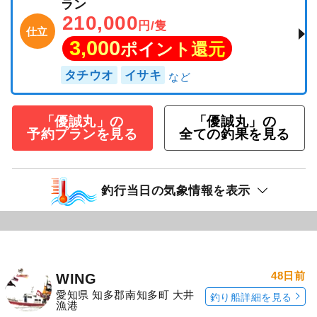
ラン
210,000
円/隻
仕立
3,000
ポイント還元
タチウオ
イサキ
「優誠丸」の
「優誠丸」の
予約プランを見る
全ての釣果を見る
釣行当日の気象情報を表示
48日前
WING
愛知県 知多郡南知多町 大井
釣り船詳細を見る
漁港