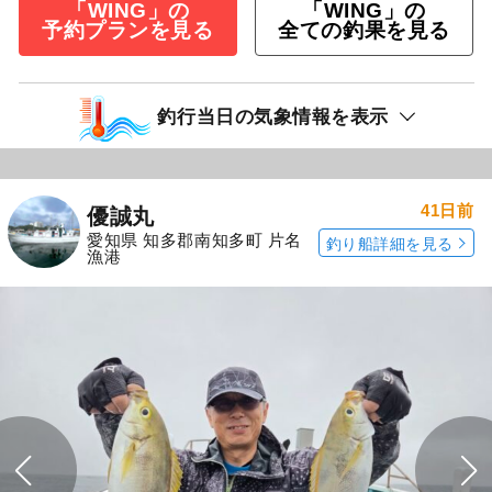
「WING」の
「WING」の
予約プランを見る
全ての釣果を見る
釣行当日の気象情報を表示
41日前
優誠丸
愛知県 知多郡南知多町 片名
釣り船詳細を見る
漁港