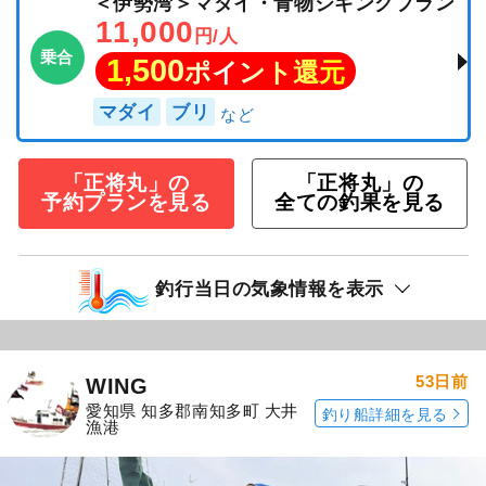
＜伊勢湾＞マダイ・青物ジギングプラン
11,000
円/人
乗合
1,500
ポイント還元
マダイ
ブリ
「正将丸」の
「正将丸」の
予約プランを見る
全ての釣果を見る
釣行当日の気象情報を表示
53日前
WING
愛知県 知多郡南知多町 大井
釣り船詳細を見る
漁港