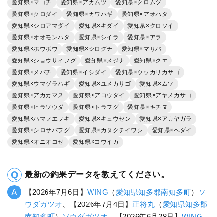
愛知県×マゴチ
愛知県×アカムツ
愛知県×クロムツ
愛知県×クロダイ
愛知県×カワハギ
愛知県×アオハタ
愛知県×シロアマダイ
愛知県×キダイ
愛知県×クロソイ
愛知県×オオモンハタ
愛知県×シイラ
愛知県×アラ
愛知県×ホウボウ
愛知県×シログチ
愛知県×マサバ
愛知県×ショウサイフグ
愛知県×メジナ
愛知県×クエ
愛知県×メバチ
愛知県×イシダイ
愛知県×ウッカリカサゴ
愛知県×ウマヅラハギ
愛知県×ユメカサゴ
愛知県×ムツ
愛知県×アカカマス
愛知県×アコウダイ
愛知県×アヤメカサゴ
愛知県×ヒラソウダ
愛知県×トラフグ
愛知県×キチヌ
愛知県×ハマフエフキ
愛知県×キュウセン
愛知県×アカヤガラ
愛知県×シロサバフグ
愛知県×カタクチイワシ
愛知県×ヘダイ
愛知県×オニオコゼ
愛知県×コウイカ
最新の釣果データを教えてください。
【2026年7月6日】
WING
（
愛知県
知多郡南知多町
）
ソ
ウダガツオ
、【2026年7月4日】
正将丸
（
愛知県
知多郡
南知多町
）
ソウダガツオ
、【2026年6月28日】
WING