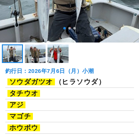
釣行日：2026年7月6日（月）小潮
ソウダガツオ
（ヒラソウダ）
タチウオ
アジ
マゴチ
ホウボウ