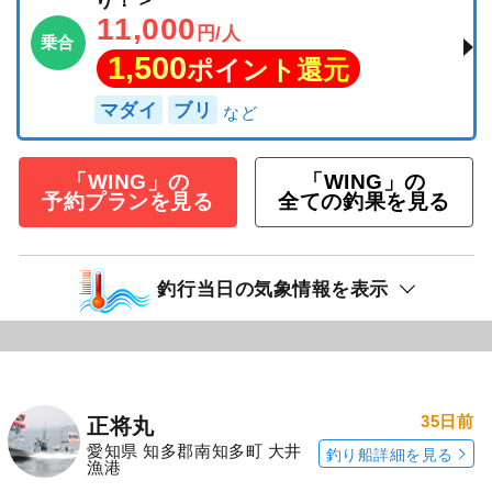
り！＞
11,000
円/人
乗合
1,500
ポイント還元
マダイ
ブリ
「WING」の
「WING」の
予約プランを見る
全ての釣果を見る
釣行当日の気象情報を表示
35日前
正将丸
愛知県 知多郡南知多町 大井
釣り船詳細を見る
漁港