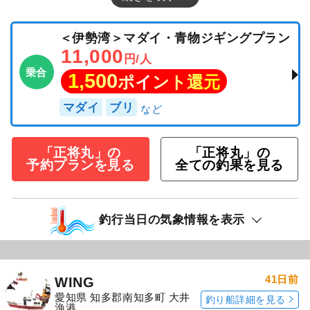
＜伊勢湾＞マダイ・青物ジギングプラン
11,000
円/人
乗合
1,500
ポイント還元
マダイ
ブリ
「正将丸」の
「正将丸」の
予約プランを見る
全ての釣果を見る
釣行当日の気象情報を表示
41日前
WING
愛知県 知多郡南知多町 大井
釣り船詳細を見る
漁港