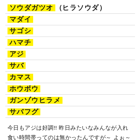
ソウダガツオ
（ヒラソウダ）
マダイ
サゴシ
ハマチ
アジ
サバ
カマス
ホウボウ
ガンゾウヒラメ
サバフグ
今日もアジは好調!! 昨日みたいなみんなが入れ
食い時間帯ってのは無かったんですが～ よぉ～