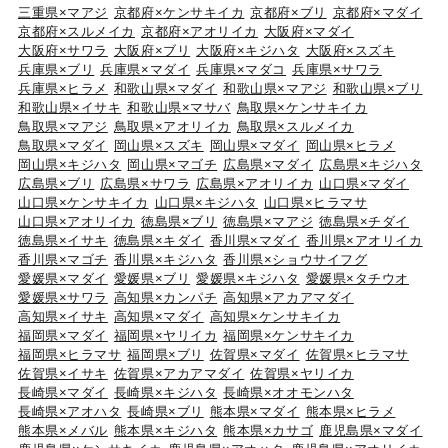
三重県×マアジ
京都府×ケンサキイカ
京都府×ブリ
京都府×マダイ
京都府×スルメイカ
京都府×アオリイカ
大阪府×マダイ
大阪府×サワラ
大阪府×ブリ
大阪府×キジハタ
大阪府×スズキ
兵庫県×ブリ
兵庫県×マダイ
兵庫県×マダコ
兵庫県×サワラ
兵庫県×ヒラメ
和歌山県×マダイ
和歌山県×マアジ
和歌山県×ブリ
和歌山県×イサキ
和歌山県×マサバ
鳥取県×ケンサキイカ
鳥取県×マアジ
鳥取県×アオリイカ
鳥取県×スルメイカ
鳥取県×マダイ
岡山県×スズキ
岡山県×マダイ
岡山県×ヒラメ
岡山県×キジハタ
岡山県×マゴチ
広島県×マダイ
広島県×キジハタ
広島県×ブリ
広島県×サワラ
広島県×アオリイカ
山口県×マダイ
山口県×ケンサキイカ
山口県×キジハタ
山口県×ヒラマサ
山口県×アオリイカ
徳島県×ブリ
徳島県×マアジ
徳島県×チダイ
徳島県×イサキ
徳島県×キダイ
香川県×マダイ
香川県×アオリイカ
香川県×マゴチ
香川県×キジハタ
香川県×ショウサイフグ
愛媛県×マダイ
愛媛県×ブリ
愛媛県×キジハタ
愛媛県×タチウオ
愛媛県×サワラ
高知県×カンパチ
高知県×アカアマダイ
高知県×イサキ
高知県×マダイ
高知県×ケンサキイカ
福岡県×マダイ
福岡県×ヤリイカ
福岡県×ケンサキイカ
福岡県×ヒラマサ
福岡県×ブリ
佐賀県×マダイ
佐賀県×ヒラマサ
佐賀県×イサキ
佐賀県×アカアマダイ
佐賀県×ヤリイカ
長崎県×マダイ
長崎県×キジハタ
長崎県×オオモンハタ
長崎県×アオハタ
長崎県×ブリ
熊本県×マダイ
熊本県×ヒラメ
熊本県×メバル
熊本県×キジハタ
熊本県×カサゴ
鹿児島県×マダイ