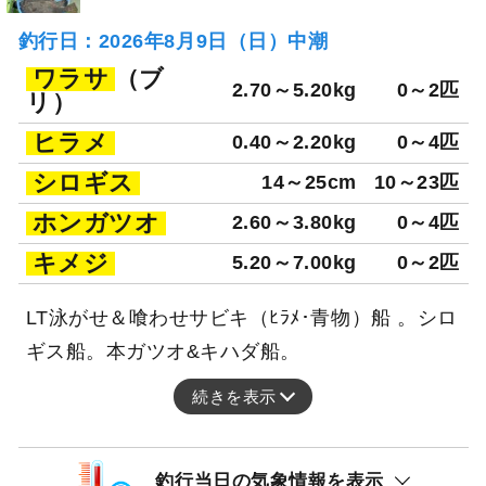
釣行日：2026年8月9日（日）中潮
ワラサ
（ブ
2.70～5.20kg
0～2匹
リ）
ヒラメ
0.40～2.20kg
0～4匹
シロギス
14～25cm
10～23匹
ホンガツオ
2.60～3.80kg
0～4匹
キメジ
5.20～7.00kg
0～2匹
LT泳がせ＆喰わせサビキ（ﾋﾗﾒ･青物）船 。シロ
ギス船。本ガツオ&キハダ船。
続きを表示
釣行当日の気象情報を表示