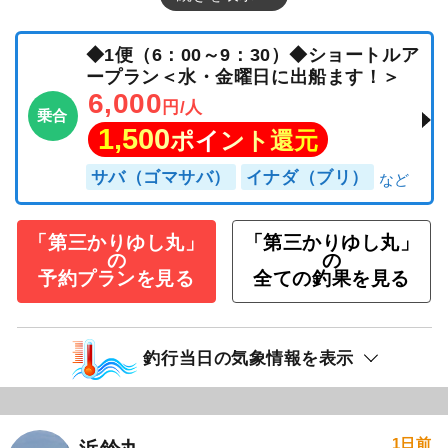
◆1便（6：00～9：30）◆ショートルア
ープラン＜水・金曜日に出船ます！＞
6,000
円/人
乗合
1,500
ポイント還元
サバ（ゴマサバ）
イナダ（ブリ）
「第三かりゆし丸」
「第三かりゆし丸」
の
の
予約プランを見る
全ての釣果を見る
釣行当日の気象情報を表示
1日前