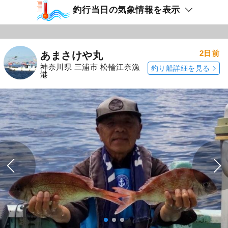
釣行当日の気象情報を表示
2日前
あまさけや丸
神奈川県 三浦市 松輪江奈漁
釣り船詳細を見る
港