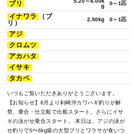
5.20～6.00k
ブリ
0～1匹
g
イナワラ
（ブ
2.50kg
0～1匹
リ）
アジ
クロムツ
アカハタ
イサキ
タカベ
いつもご覧いただきありがとうございます。
【お知らせ】8月より剣崎沖カワハギ釣りが解
禁。乗合・仕立船で出船スタート。さらにイサ
キの泳がせ乗合スタート。 本日は、アジの泳が
せ釣りで5〜6kg級の大型ブリとワラサが食いつ