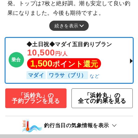
発。トップは7枚と絶好調。潮も安定して良い釣
果になりました。今後も期待ですよ。
続きを表示
◆土日祝◆マダイ五目釣りプラン
10,500
円/人
乗合
1,500
ポイント還元
マダイ
ワラサ（ブリ）
「浜鈴丸」の
「浜鈴丸」の
予約プランを見る
全ての釣果を見る
釣行当日の気象情報を表示