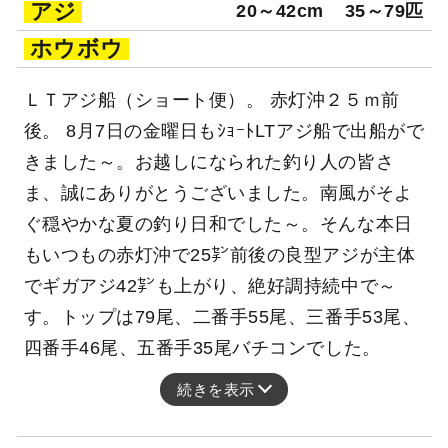
アジ
20～42cm
35～79匹
ホウボウ
ＬＴアジ船（ショート便）。 赤灯沖２５ｍ前
後。 8月7日の金曜日もｼｮｰﾄLTアジ船で出船がで
きました～。お越しになられた釣り人の皆さ
ま、誠にありがとうございました。南風がそよ
ぐ穏やかな夏の釣り日和でした～。そんな本日
もいつもの赤灯沖で25㌢前後の良型アジが主体
でギガアジ42㌢も上がり、絶好調持続中で～
す。トップは79尾、二番手55尾、三番手53尾、
四番手46尾、五番手35尾バチコンでした。
続きを表示