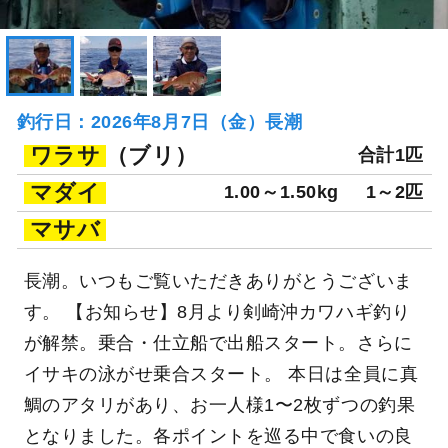
釣行日：2026年8月7日（金）長潮
ワラサ
（ブリ）
合計1匹
マダイ
1.00～1.50kg
1～2匹
マサバ
長潮。いつもご覧いただきありがとうございま
す。 【お知らせ】8月より剣崎沖カワハギ釣り
が解禁。乗合・仕立船で出船スタート。さらに
イサキの泳がせ乗合スタート。 本日は全員に真
鯛のアタリがあり、お一人様1〜2枚ずつの釣果
となりました。各ポイントを巡る中で食いの良