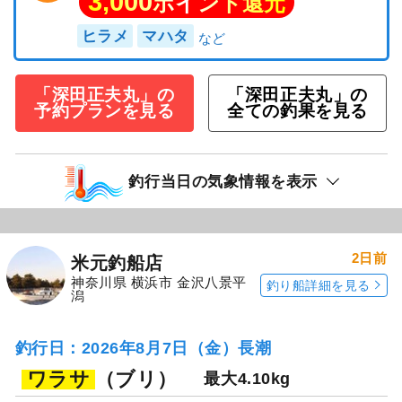
3,000
ポイント還元
ヒラメ
マハタ
「深田正夫丸」の
「深田正夫丸」の
予約プランを見る
全ての釣果を見る
釣行当日の気象情報を表示
2日前
米元釣船店
神奈川県 横浜市 金沢八景平
釣り船詳細を見る
潟
釣行日：2026年8月7日（金）長潮
ワラサ
（ブリ）
最大4.10kg