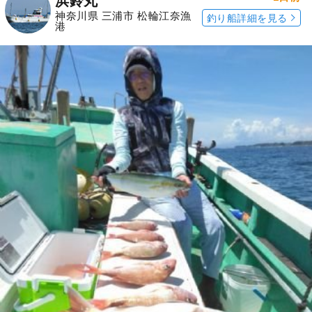
浜鈴丸
神奈川県 三浦市 松輪江奈漁
釣り船詳細を見る
港