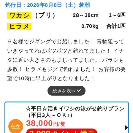
釣行日：2026年8月8日（土）若潮
ワカシ
（ブリ）
28～38cm
1～6匹
ヒラメ
0.70kg
合計1匹
６名様でジギングで出船しました！ 青物狙って
いきやってればポツポツと釣れてました！ イナ
ダに近い大きさのもまじってました。 バラシも
多数！ ヒラメもジグで釣れました！ お客様の要
望で10時に早上がりとなりました！
続きを表示
☆平日☆活きイワシの泳がせ釣りプラン
（平日3人～ＯＫ♪）
38,000
円/隻
仕立