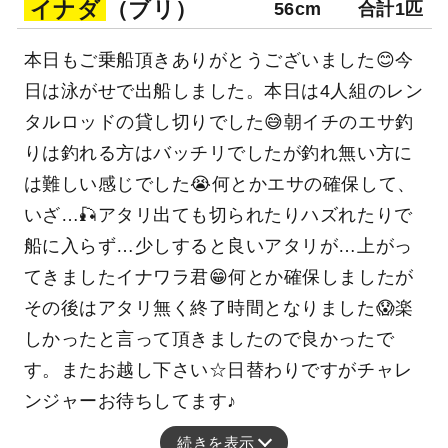
イナダ
（ブリ）
56cm
合計1匹
本日もご乗船頂きありがとうございました😊今
日は泳がせで出船しました。本日は4人組のレン
タルロッドの貸し切りでした😅朝イチのエサ釣
りは釣れる方はバッチリでしたが釣れ無い方に
は難しい感じでした😭何とかエサの確保して、
いざ…🎣アタリ出ても切られたりハズれたりで
船に入らず…少しすると良いアタリが…上がっ
てきましたイナワラ君😁何とか確保しましたが
その後はアタリ無く終了時間となりました😱楽
しかったと言って頂きましたので良かったで
す。またお越し下さい☆日替わりですがチャレ
ンジャーお待ちしてます♪
続きを表示