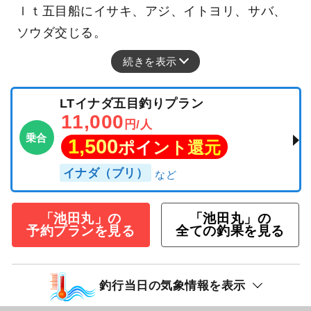
ｌｔ五目船にイサキ、アジ、イトヨリ、サバ、
ソウダ交じる。
続きを表示
LTイナダ五目釣りプラン
11,000
円/人
乗合
1,500
ポイント還元
イナダ（ブリ）
「池田丸」の
「池田丸」の
予約プランを見る
全ての釣果を見る
釣行当日の気象情報を表示