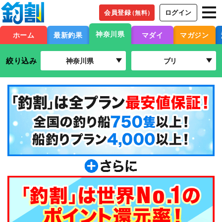
会員登録
ログイン
（無料）
神奈川県
ホーム
最新釣果
マダイ
マガジン
絞り込み
神奈川県
ブリ