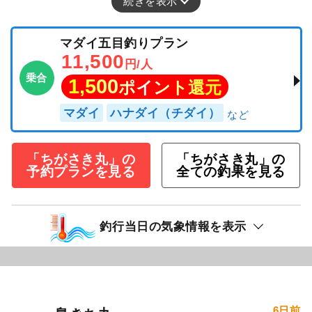
続きを表示
マダイ五目釣りプラン
11,500
円/人
乗合
1,500
ポイント還元
マダイ
ハナダイ（チダイ）
「ちがさき丸」の
「ちがさき丸」の
予約プランを見る
全ての釣果を見る
釣行当日の気象情報を表示
6日前