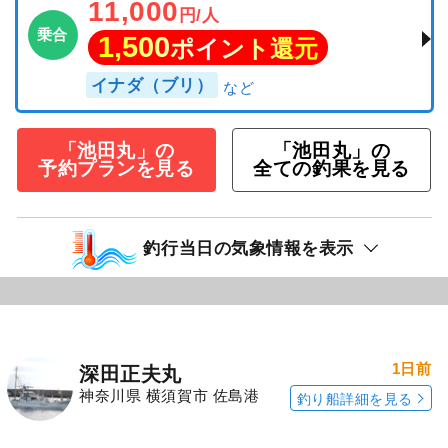
11,000
円/人
乗合
1,500
ポイント還元
イナダ（ブリ）
「池田丸」の
「池田丸」の
予約プランを見る
全ての釣果を見る
釣行当日の気象情報を表示
1日前
深田正夫丸
神奈川県 横須賀市 佐島港
釣り船詳細を見る