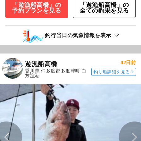
「遊漁船高橋」の
「遊漁船高橋」の
予約プランを見る
全ての釣果を見る
釣行当日の気象情報を表示
42日前
遊漁船高橋
香川県 仲多度郡多度津町 白
釣り船詳細を見る
方漁港