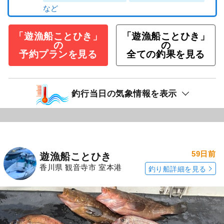
「遊漁船ことひき」
「遊漁船ことひき」
の
の
予約プランを見る
全ての釣果を見る
釣行当日の気象情報を表示
59日前
遊漁船ことひき
香川県 観音寺市 室本港
釣り船詳細を見る