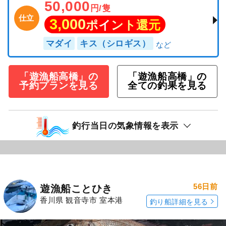
50,000
円/隻
仕立
3,000
ポイント還元
マダイ
キス（シロギス）
「遊漁船高橋」の
「遊漁船高橋」の
予約プランを見る
全ての釣果を見る
釣行当日の気象情報を表示
56日前
遊漁船ことひき
香川県 観音寺市 室本港
釣り船詳細を見る