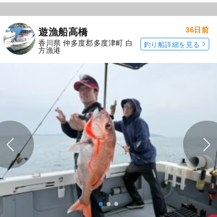
36日前
遊漁船高橋
香川県 仲多度郡多度津町 白
釣り船詳細を見る
方漁港