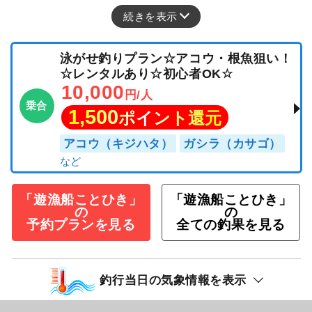
続きを表示
泳がせ釣りプラン☆アコウ・根魚狙い！
☆レンタルあり☆初心者OK☆
10,000
円/人
乗合
1,500
ポイント還元
アコウ（キジハタ）
ガシラ（カサゴ）
「遊漁船ことひき」
「遊漁船ことひき」
の
の
予約プランを見る
全ての釣果を見る
釣行当日の気象情報を表示