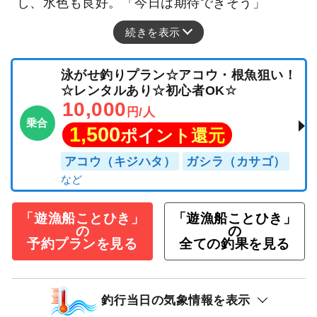
し、水色も良好。「今日は期待できそう」
続きを表示
泳がせ釣りプラン☆アコウ・根魚狙い！
☆レンタルあり☆初心者OK☆
10,000
円/人
乗合
1,500
ポイント還元
アコウ（キジハタ）
ガシラ（カサゴ）
「遊漁船ことひき」
「遊漁船ことひき」
の
の
予約プランを見る
全ての釣果を見る
釣行当日の気象情報を表示