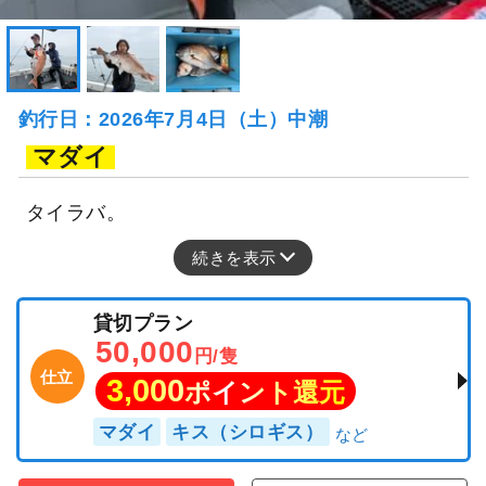
釣行日：2026年7月4日（土）中潮
マダイ
タイラバ。
続きを表示
貸切プラン
50,000
円/隻
仕立
3,000
ポイント還元
マダイ
キス（シロギス）