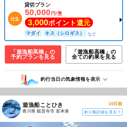
貸切プラン
50,000
円/隻
仕立
3,000
ポイント還元
マダイ
キス（シロギス）
「遊漁船高橋」の
「遊漁船高橋」の
予約プランを見る
全ての釣果を見る
釣行当日の気象情報を表示
10日前
遊漁船ことひき
香川県 観音寺市 室本港
釣り船詳細を見る