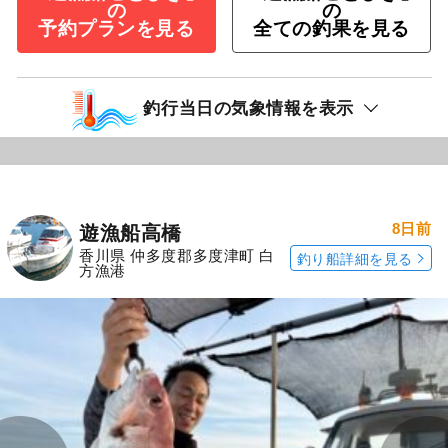
の
の
予約プランを見る
全ての釣果を見る
釣行当日の気象情報を表示
8日前
遊漁船高橋
香川県 仲多度郡多度津町 白
釣り船詳細を見る
方漁港