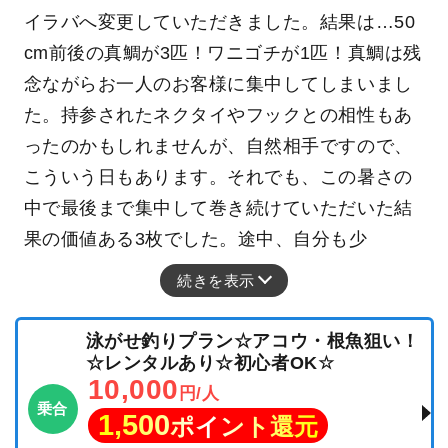
イラバへ変更していただきました。結果は…50
cm前後の真鯛が3匹！ワニゴチが1匹！真鯛は残
念ながらお一人のお客様に集中してしまいまし
た。持参されたネクタイやフックとの相性もあ
ったのかもしれませんが、自然相手ですので、
こういう日もあります。それでも、この暑さの
中で最後まで集中して巻き続けていただいた結
果の価値ある3枚でした。途中、自分も少
続きを表示
泳がせ釣りプラン☆アコウ・根魚狙い！
☆レンタルあり☆初心者OK☆
10,000
円/人
乗合
1,500
ポイント還元