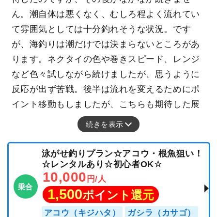
ん。潮自体は悪くなく、むしろ程よく流れてい
て雰囲気としては十分釣れそうな状況。です
が、海釣りは潮だけでは決まらないところがあ
ります。ネクタイの色や巻きスピード、レンジ
など色々試しながら続けましたが、思うように
反応が出ず苦戦。後半は流れを変えるためにポ
イント移動もしましたが、こちらも期待した展
続きを表示
泳がせ釣りプラン☆アコウ・根魚狙い！
☆レンタルあり☆初心者OK☆
10,000
円/人
乗合
1,500
ポイント還元
アコウ（キジハタ）
ガシラ（カサゴ）