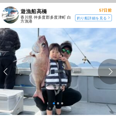
57日前
遊漁船高橋
香川県 仲多度郡多度津町 白
釣り船詳細を見る
方漁港