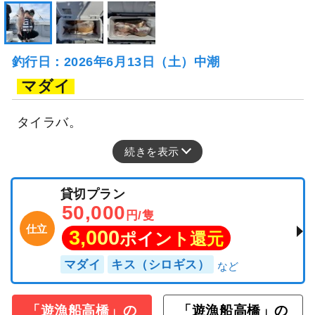
釣行日：2026年6月13日（土）中潮
マダイ
タイラバ。
続きを表示
貸切プラン
50,000
円/隻
仕立
3,000
ポイント還元
マダイ
キス（シロギス）
「遊漁船高橋」の
「遊漁船高橋」の