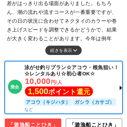
差がはっきり出る場面がありました。もちろ
ん、潮の流れや流すコースが一番重要ですが、
その日の状況に合わせてネクタイのカラーや巻
き上げスピードを調整できるかどうかで、結果
が大きく変わることがあります。今年は例年
続きを表示
泳がせ釣りプラン☆アコウ・根魚狙い！
☆レンタルあり☆初心者OK☆
10,000
円/人
乗合
1,500
ポイント還元
アコウ（キジハタ）
ガシラ（カサゴ）
「遊漁船ことひき」
「遊漁船ことひき」