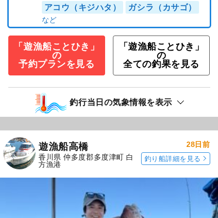
アコウ（キジハタ）
ガシラ（カサゴ）
「遊漁船ことひき」
「遊漁船ことひき」
の
の
予約プランを見る
全ての釣果を見る
釣行当日の気象情報を表示
28日前
遊漁船高橋
香川県 仲多度郡多度津町 白
釣り船詳細を見る
方漁港