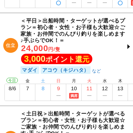
＜平日＞出船時間・ターゲットが選べるプ
ラン＝初心者・女性・お子様も大歓迎☆ご
家族・お仲間でのんびり釣りを楽しめます
♪手ぶらでOK！＝
仕立
24,000
円/隻
3,000
ポイント還元
マダイ
アコウ（キジハタ）
今日
金
土
日
月
火
水
木
8/6
7
8
9
10
11
12
13
満席
＜土日祝＞出船時間・ターゲットが選べる
プラン＝初心者・女性・お子様も大歓迎☆
ご家族・お仲間でのんびり釣りを楽しめま