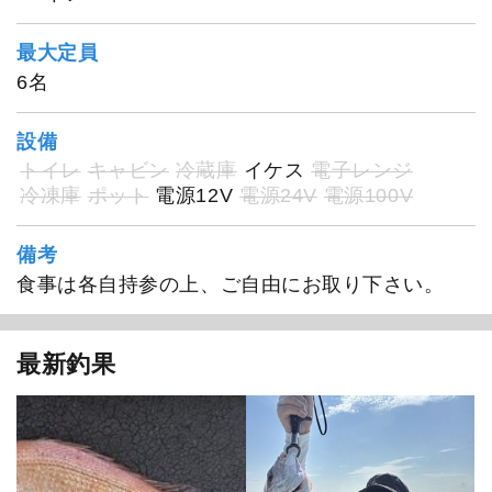
最大定員
6名
設備
トイレ
キャビン
冷蔵庫
イケス
電子レンジ
冷凍庫
ポット
電源12V
電源24V
電源100V
備考
食事は各自持参の上、ご自由にお取り下さい。
最新釣果