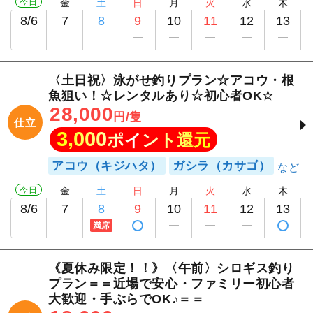
今日
金
土
日
月
火
水
木
8/6
7
8
9
10
11
12
13
〈土日祝〉泳がせ釣りプラン☆アコウ・根
魚狙い！☆レンタルあり☆初心者OK☆
28,000
円/隻
仕立
3,000
ポイント還元
アコウ（キジハタ）
ガシラ（カサゴ）
今日
金
土
日
月
火
水
木
8/6
7
8
9
10
11
12
13
満席
《夏休み限定！！》〈午前〉シロギス釣り
プラン＝＝近場で安心・ファミリー初心者
大歓迎・手ぶらでOK♪＝＝