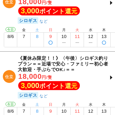
18,000
仕立
円/隻
3,000
ポイント還元
シロギス
今日
金
土
日
月
火
水
木
8/6
7
8
9
10
11
12
13
《夏休み限定！！》〈午後〉シロギス釣り
プラン＝＝近場で安心・ファミリー初心者
大歓迎・手ぶらでOK♪＝＝
18,000
仕立
円/隻
3,000
ポイント還元
シロギス
今日
金
土
日
月
火
水
木
8/6
7
8
9
10
11
12
13