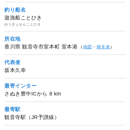
釣り船名
遊漁船ことひき
ゆうぎょせんことひき
所在地
香川県 観音寺市室本町 室本港
（
地図
・
潮見表
）
代表者
坂本久幸
最寄インター
さぬき豊中ICから 8 km
最寄駅
観音寺駅（JR予讃線）