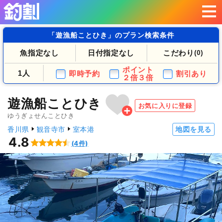
「遊漁船ことひき」のプラン検索条件
魚指定なし
日付指定なし
こだわり
(0)
ポイント
1人
即時予約
割引あり
２倍３倍
遊漁船ことひき
お気に入りに登録
ゆうぎょせんことひき
香川県
観音寺市
室本港
地図を見る
4.8
(4件)