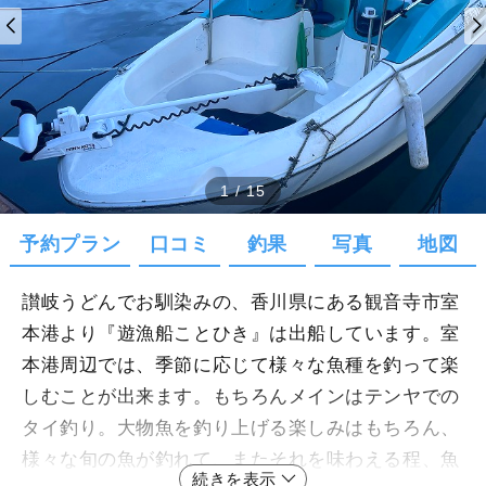
1
/
15
予約プラン
口コミ
釣果
写真
地図
讃岐うどんでお馴染みの、香川県にある観音寺市室
本港より『遊漁船ことひき』は出船しています。室
本港周辺では、季節に応じて様々な魚種を釣って楽
しむことが出来ます。もちろんメインはテンヤでの
タイ釣り。大物魚を釣り上げる楽しみはもちろん、
様々な旬の魚が釣れて、またそれを味わえる程、魚
続きを表示