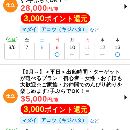
す♪手ぶらでOK！＝
仕立
28,000
円/隻
3,000
ポイント還元
マダイ
アコウ（キジハタ）
今日
金
土
日
月
火
水
木
8/6
7
8
9
10
11
12
13
【9月～】＜平日＞出船時間・ターゲット
が選べるプラン＝初心者・女性・お子様も
大歓迎☆ご家族・お仲間でのんびり釣りを
楽しめます♪手ぶらでOK！＝
仕立
35,000
円/隻
3,000
ポイント還元
マダイ
アコウ（キジハタ）