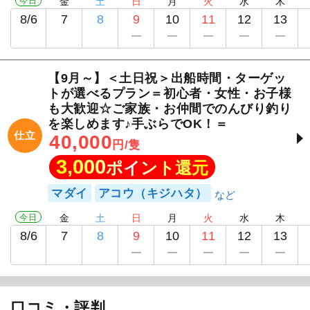
今日
金
土
日
月
火
水
木
8/6
7
8
9
10
11
12
13
【9月～】＜土日祝＞出船時間・ターゲッ
トが選べるプラン＝初心者・女性・お子様
も大歓迎☆ご家族・お仲間でのんびり釣り
を楽しめます♪手ぶらでOK！＝
1
/
15
仕立
40,000
円/隻
3,000
ポイント還元
マダイ
アコウ（キジハタ）
今日
金
土
日
月
火
水
木
8/6
7
8
9
10
11
12
13
口コミ・評判