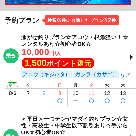
12
予約プラン
検索条件に合致したプラン
件
泳がせ釣りプラン☆アコウ・根魚狙い！☆
レンタルあり☆初心者OK☆
10,000
円/人
乗合
1,500
ポイント還元
アコウ（キジハタ）
ガシラ（カサゴ）
今日
金
土
日
月
火
水
木
8/6
7
8
9
10
11
12
13
＜平日＞一つテンヤマダイ釣りプラン☆女
性・高校生・中学生以下割引あり☆手ぶら
OK☆初心者OK☆