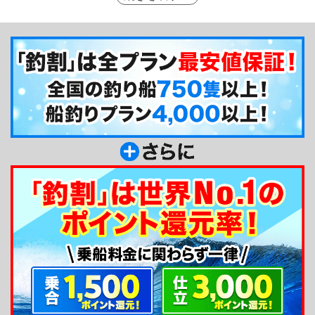
種が豊富です。料金はリーズナブルですし、小グル
ープでの釣りに最適です♪テンヤ初心者の方や女
性・お子様でも、坂本船長は優しく丁寧に釣り方の
コツや船釣りの基本を教えてくれるので初めてでも
安心！アコウやマゴチなどの高級魚も釣れたりする
ので、面白いですよ♪船釣りの虜になること間違い
なし！
釣り船からのメッセージ
『遊漁船ことひき』のご紹介ページをご覧いただ
きありがとうございます。初心者の方や、女性・お
子様でも安心して楽しんで貰えるようにサポート致
します！ご家族やカップル、気心知れた仲間同士で
の思い出作りにぜひご利用ください♪i-Pilot（アイパ
イロット）を導入いたしました！