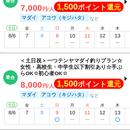
乗合
1,500
ポイント還元
7,000
円/人
マダイ
アコウ（キジハタ）
今日
金
土
日
月
火
水
木
8/6
7
8
9
10
11
12
13
＜土日祝＞一つテンヤマダイ釣りプラン☆
女性・高校生・中学生以下割引あり☆手ぶ
らOK☆初心者OK☆
乗合
1,500
ポイント還元
8,000
円/人
マダイ
アコウ（キジハタ）
今日
金
土
日
月
火
水
木
8/6
7
8
9
10
11
12
13