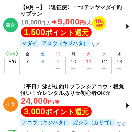
【9月～】〈遠征便〉一つテンヤマダイ釣
りプラン
9,000
10
10,000
%
円/人
円/人
乗合
OFF
1,500
ポイント還元
マダイ
アコウ（キジハタ）
今日
金
土
日
月
火
水
木
8/6
7
8
9
10
11
12
13
〈平日〉泳がせ釣りプラン☆アコウ・根魚
狙い！☆レンタルあり☆初心者OK☆
24,000
円/隻
仕立
3,000
ポイント還元
アコウ（キジハタ）
ガシラ（カサゴ）