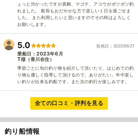
ょっと渋かったですが真鯛、マゴチ、アコウがポツポツ釣
れました。 船長もおだやかな方で楽しい１日を過ごせま
した。 また利用したいと思いますのでその時はよろしく
お願いします。
5.0
投稿日
2023/06/27
2023
6
乗船日：
年
月
T
（香川在住）
様
季節ごとに旬の釣り物を紹介して頂いたり、はじめての釣
り物も優しく指導して頂けるので、ありがたい。年中楽し
い釣りが出来る釣船です。また次の釣行が楽しみです。
全ての口コミ・評判を見る
釣り船情報