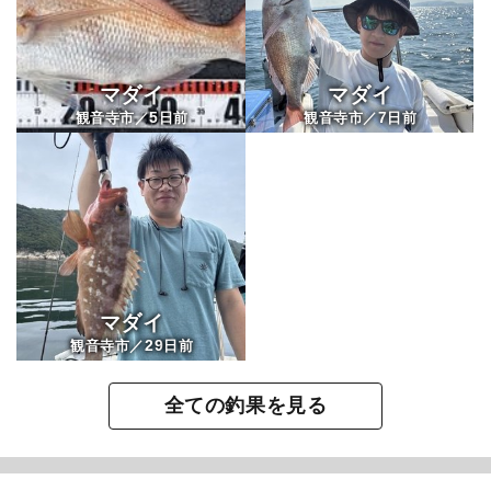
マダイ
マダイ
5
7
観音寺市／
日前
観音寺市／
日前
マダイ
29
観音寺市／
日前
全ての釣果を見る