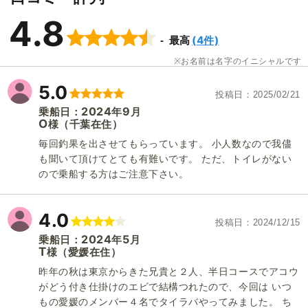
4.8
(4件)
最高
お名前は名字のイニシャルです
5.0
遊漁船ことひき
投稿日
2025/02/21
2024
9
乗船日：
年
月
O
（千葉在住）
様
毎回釣果を出させてもらっています。 小人数なので我儘
も聞いて頂けてとても有難いです。 ただ、トイレがない
ので乗船する方はご注意下さい。
4.0
投稿日
2024/12/15
2024
5
乗船日：
年
月
T
（愛媛在住）
様
昨年の秋は東京からきた兄貴と２人、半日コースでアコウ
がどう付き仕掛けのエビで結構つれたので、今回は いつ
もの愛媛のメンバー４名でタイラバやってみました。 ち