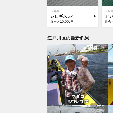
須原屋
須原
シロギス
ア
10,000
乗合／
円
乗合
江戸川区の最新釣果
マダコ
2
鹿本橋／
日前