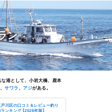
ラン
名な港として、小岩大橋、鹿本
、
サワラ
、
アジ
がある。
江戸川区の口コミ＆レビュー釣り
船ランキング
【2026年版】