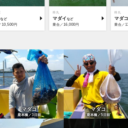
屋
柊丸
柊丸
ジ
マダイ
マダ
10,500
16,000
1
／
円
乗合／
円
乗合／
マダコ
マダコ
3
5
鹿本橋／
日前
鹿本橋／
日前