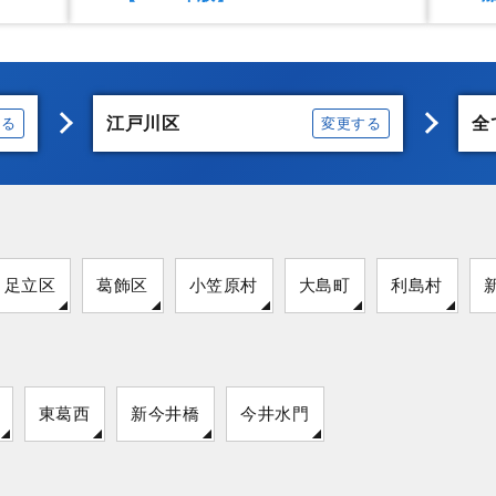
江戸川区
全
する
変更する
足立区
葛飾区
小笠原村
大島町
利島村
東葛西
新今井橋
今井水門