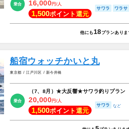
16,000
円/人
乗合
サワラ
ワラサ
1,500
ポイント還元
18
他にも
プランありま
船宿ウォッチかいと丸
東京都
江戸川区
新今井橋
▲
（7、8月）★大反響★サワラ釣りプラン
20,000
円/人
乗合
サワラ
1,500
ポイント還元
5