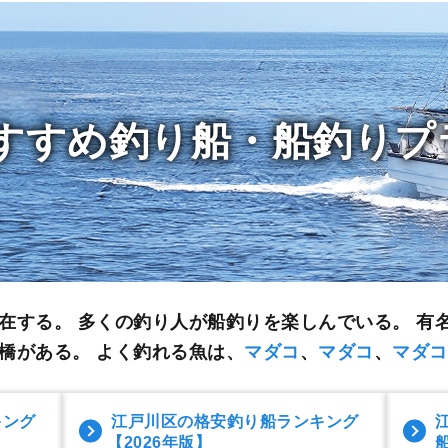
すすめ釣り船・船釣りプ
在する。 多くの釣り人が船釣りを楽しんでいる。
有
橋がある。 よく釣れる魚は、
マダコ
、
マダコ
、
マダコ
キング
江戸川区の格安釣り船ランキング
【2026年版】