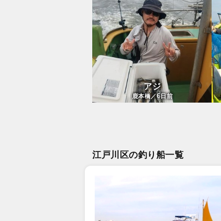
アジ
6
鹿本橋／
日前
江戸川区の釣り船一覧