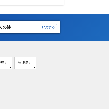
ての港
変更する
新島村
神津島村