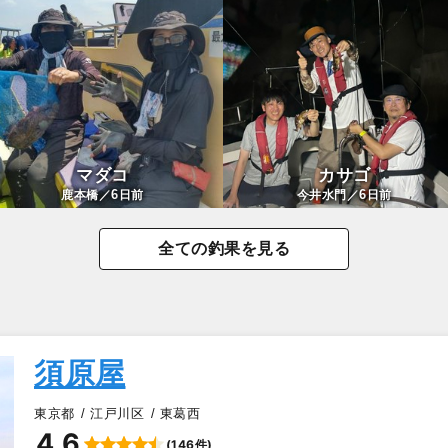
マダコ
カサゴ
6
6
鹿本橋／
日前
今井水門／
日前
全ての釣果を見る
須原屋
東京都
江戸川区
東葛西
4.6
(146件)