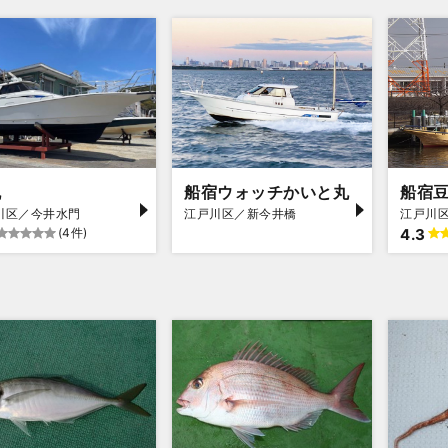
丸
船宿ウォッチかいと丸
船宿
川区／今井水門
江戸川区／新今井橋
江戸川
(4件)
4.3