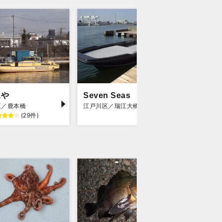
豆や
Seven Seas
たかは
区／鹿本橋
江戸川区／瑞江大橋
江戸川区／
(29件)