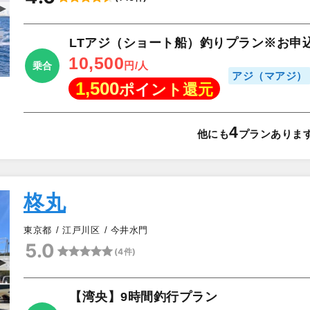
▲
LTアジ（ショート船）釣りプラン※お申
10,500
円/人
乗合
アジ（マアジ）
1,500
ポイント還元
4
他にも
プランありま
柊丸
東京都
江戸川区
今井水門
5.0
(4件)
▲
【湾央】9時間釣行プラン