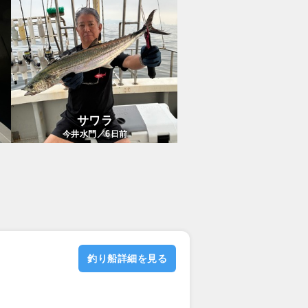
サワラ
6
今井水門／
日前
釣り船詳細を見る