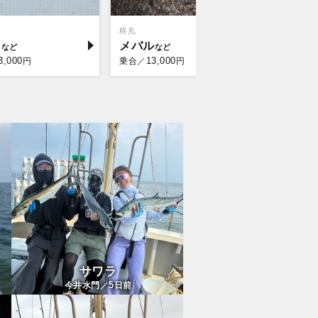
柊丸
船宿ウォッ
コ
メバル
マダイ
3,000
13,000
17,
円
乗合／
円
乗合／
サワラ
5
今井水門／
日前