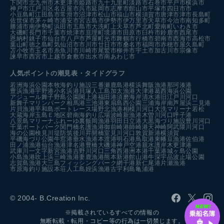
明石市
浜松市
糸島市
長崎市
周防大島町
広島市
和歌山市
鳴門市
富津市
下関市
北九州市
木更津市
姫路市
九十九里町
淡路市
石巻市
平戸市
横浜市
神戸市
江戸川区
名古屋市
呉市
延岡市
志摩市
館山市
平塚市
四日市市
小豆島町
江田島市
常滑市
沼津市
松山市
福山市
横須賀市
唐津市
津市
長島町
佐世保市
茅ヶ崎市
浦安市
宮古島市
伊勢市
伊万里市
天草市
今治市
南知多町
勝浦市
南伊勢町
浜田市
五島市
大洗町
上天草市
芦北町
愛南町
いわき市
大磯町
長門市
千葉市
焼津市
亘理町
境港市
田原市
臼杵市
鈴鹿市
西尾市
恩納村
銚子市
仙台市
八戸市
芦屋町
光市
舞鶴市
行橋市
碧南市
西海市
高松市
葉山町
徳之島町
気仙沼市
市川市
廿日市市
桑名市
福岡市
赤穂市
屋久島町
苫小牧市
玉名市
糸魚川市
川崎市
尾鷲市
柳井市
宇土市
加古川市
宗像市
諫早市
西宮市
上越市
倉敷市
出水市
南あわじ市
人気ポイントの潮見表・タイドグラフ
若洲海浜公園
本牧海釣り施設
三番瀬
鹿島港
横浜
舞阪漁港
那珂湊港
豊浜漁港
宇野港
小名浜港
貝塚人工島
加太漁港
大津港
葛西海浜公園
アジュール舞子
野島公園
閖上港
福田港
須磨海岸
清水港
旧江戸川河口
新舞子マリンパーク
相馬港
三池港
東扇島西公園
三浦海岸
南芦屋浜
二見港
片貝漁港
平和島ボートレース場
野北漁港
相模川河口
大洗マリーナ
若松
大蔵海岸
玉島Ｅ地区
碧南海釣り広場
波崎新漁港
木曽川河口
呼子港
八景島マリーナ
ふれーゆ裏
飯岡漁港
羽田
日立港
大黒海づり施設
豊川河口
千葉ポートパーク
関門橋
名護漁港
御前崎港
師崎港
天神崎
阿武隈川河口
海の公園
検見川堤防
筑後川昇開橋
室見川河口
敦賀新港
横須賀
平磯海づり公園
牛窓港
垂水漁港
本渡港
明石港
鳥取港
東幡豆漁港
佐伯港
田ノ浦漁港
仙台漁港
津名港
豊橋
大磯港
神戸空港親水護岸
木更津港
武庫川一文字
新宮漁港
吉野川河口
三角西港
洲本港
千葉港
城ヶ島公園
小島漁港
吹上浜
三崎漁港
妻鹿漁港
熊本新港
館山港
牛深
宇品波止場公園
志賀島漁港
大三島フィッシングパーク
網干港
新仁尾港
片瀬漁港
市原海釣り施設
本荘人工島
姪浜漁港
古宇利島
亀浦港
© 2004- B.Creation Inc.
※掲載されているすべての情報の