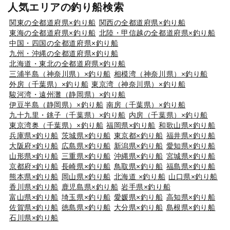
人気エリアの釣り船検索
関東の全都道府県×釣り船
関西の全都道府県×釣り船
東海の全都道府県×釣り船
北陸・甲信越の全都道府県×釣り船
中国・四国の全都道府県×釣り船
九州・沖縄の全都道府県×釣り船
北海道・東北の全都道府県×釣り船
三浦半島（神奈川県）×釣り船
相模湾（神奈川県）×釣り船
外房（千葉県）×釣り船
東京湾（神奈川県）×釣り船
駿河湾・遠州灘（静岡県）×釣り船
伊豆半島（静岡県）×釣り船
南房（千葉県）×釣り船
九十九里・銚子（千葉県）×釣り船
内房（千葉県）×釣り船
東京湾奥（千葉県）×釣り船
福岡県×釣り船
和歌山県×釣り船
兵庫県×釣り船
茨城県×釣り船
東京都×釣り船
福井県×釣り船
大阪府×釣り船
広島県×釣り船
新潟県×釣り船
愛知県×釣り船
山形県×釣り船
三重県×釣り船
沖縄県×釣り船
宮城県×釣り船
京都府×釣り船
長崎県×釣り船
鳥取県×釣り船
福島県×釣り船
熊本県×釣り船
岡山県×釣り船
北海道 ×釣り船
山口県×釣り船
香川県×釣り船
鹿児島県×釣り船
岩手県×釣り船
富山県×釣り船
埼玉県×釣り船
愛媛県×釣り船
高知県×釣り船
佐賀県×釣り船
徳島県×釣り船
大分県×釣り船
島根県×釣り船
石川県×釣り船