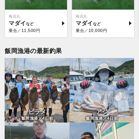
梅花丸
梅花丸
マダイ
マダイ
11,500
10,000
乗合／
円
乗合／
円
飯岡漁港の最新釣果
ヒラメ
アジ
4
4
飯岡漁港／
日前
飯岡漁港／
日前