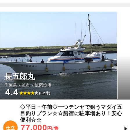
長五郎丸
千葉県
旭市
飯岡漁港
4.4
(32件)
◇平日・午前◇一つテンヤで狙うマダイ五
目釣りプラン☆☆船宿に駐車場あり！安心
便利☆☆