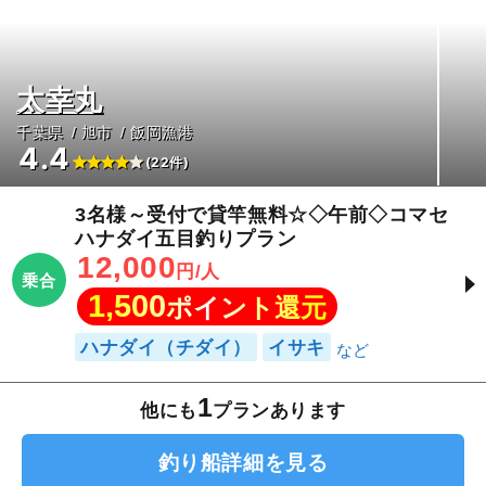
太幸丸
千葉県
旭市
飯岡漁港
4.4
(22件)
3名様～受付で貸竿無料☆◇午前◇コマセ
ハナダイ五目釣りプラン
12,000
円/人
乗合
1,500
ポイント還元
ハナダイ（チダイ）
イサキ
1
他にも
プランあります
釣り船詳細を見る