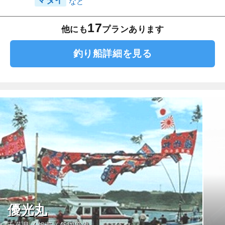
マダイ
17
他にも
プランあります
釣り船詳細を見る
優光丸
千葉県
旭市
飯岡漁港