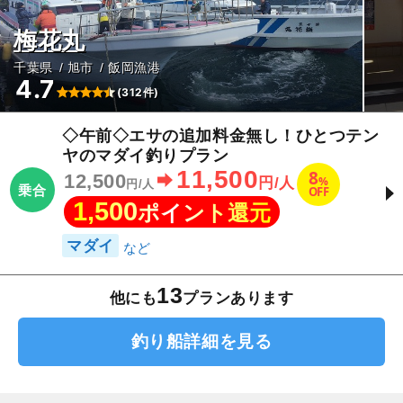
梅花丸
千葉県
旭市
飯岡漁港
4.7
(312件)
◇午前◇エサの追加料金無し！ひとつテン
ヤのマダイ釣りプラン
11,500
8
12,500
%
円/人
円/人
乗合
OFF
1,500
ポイント還元
マダイ
13
他にも
プランあります
釣り船詳細を見る