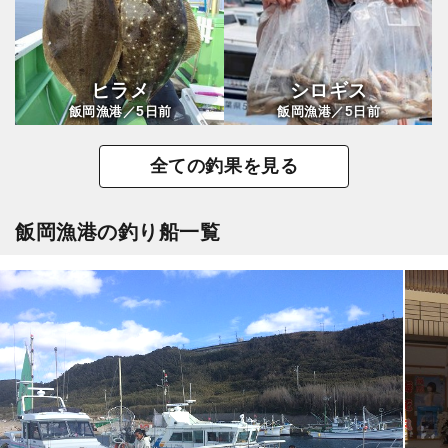
ヒラメ
シロギス
5
5
飯岡漁港／
日前
飯岡漁港／
日前
全ての釣果を見る
飯岡漁港の釣り船一覧