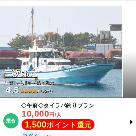
三次郎丸
千葉県
旭市
飯岡漁港
4.5
(92件)
◇午前◇タイラバ釣りプラン
10,000
円/人
乗合
1,500
ポイント還元