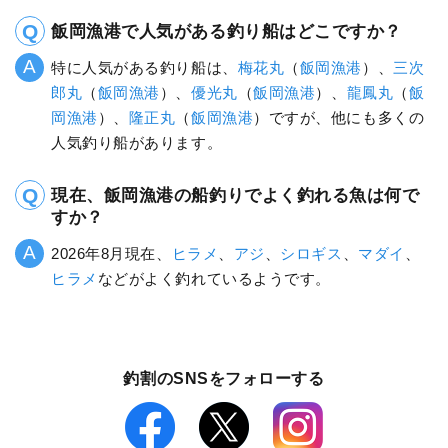
飯岡漁港で人気がある釣り船はどこですか？
特に人気がある釣り船は、
梅花丸
（
飯岡漁港
）、
三次
郎丸
（
飯岡漁港
）、
優光丸
（
飯岡漁港
）、
龍鳳丸
（
飯
岡漁港
）、
隆正丸
（
飯岡漁港
）ですが、他にも多くの
人気釣り船があります。
現在、飯岡漁港の船釣りでよく釣れる魚は何で
すか？
2026年8月現在、
ヒラメ
、
アジ
、
シロギス
、
マダイ
、
ヒラメ
などがよく釣れているようです。
釣割のSNSをフォローする