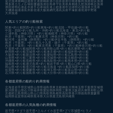
神湊港
大原港
鐘崎漁港
松輪江奈漁港
市堀川沿い
間口漁港
育波漁港
金沢漁港
鹿嶋旧港
加太港
鹿嶋新港
小田原新港
印南港
飯岡漁港
姪浜漁港
博多港カモメ広場前
腰越漁港
佐島港
宇佐美港
真鶴港
久慈漁港
岐志漁港
酒田港
明石港
走水港
手石港
福良港
上総湊港
寺泊港
明石浦漁港
大洗港
大磯港
福浦港
長井新宿港
大飯港
網代港
高浜港
平塚新港
境港中野港
大井漁港
人気エリアの釣り船検索
関東×釣り船
関西×釣り船
東海×釣り船
北陸・甲信越×釣り船
中国・四国×釣り船
九州・沖縄×釣り船
北海道・東北×釣り船
三浦半島（神奈川県）×釣り船
相模湾（神奈川県）×釣り船
外房（千葉県）×釣り船
東京湾（神奈川県）×釣り船
駿河湾・遠州灘（静岡県）×釣り船
伊豆半島（静岡県）×釣り船
南房（千葉県）×釣り船
九十九里・銚子（千葉県）×釣り船
内房（千葉県）×釣り船
東京湾奥（千葉県）×釣り船
神奈川県×釣り船
千葉県×釣り船
福岡県×釣り船
和歌山県×釣り船
兵庫県×釣り船
静岡県×釣り船
茨城県×釣り船
東京都×釣り船
福井県×釣り船
大阪府×釣り船
新潟県×釣り船
愛知県×釣り船
広島県×釣り船
山形県×釣り船
三重県×釣り船
宮城県×釣り船
京都府×釣り船
沖縄県×釣り船
長崎県×釣り船
鳥取県×釣り船
熊本県×釣り船
福島県×釣り船
鹿児島県×釣り船
岩手県×釣り船
山口県×釣り船
岡山県×釣り船
香川県×釣り船
北海道 ×釣り船
高知県×釣り船
佐賀県×釣り船
愛媛県×釣り船
埼玉県×釣り船
富山県×釣り船
石川県×釣り船
徳島県×釣り船
大分県×釣り船
島根県×釣り船
各都道府県の船釣り釣果情報
北海道
岩手県
宮城県
山形県
福島県
東京都
神奈川県
埼玉県
千葉県
茨城県
新潟県
富山県
石川県
福井県
愛知県
静岡県
三重県
大阪府
兵庫県
和歌山県
京都府
広島県
岡山県
山口県
鳥取県
島根県
高知県
香川県
徳島県
愛媛県
福岡県
佐賀県
長崎県
熊本県
大分県
鹿児島県
沖縄県
各都道府県の人気魚種の釣果情報