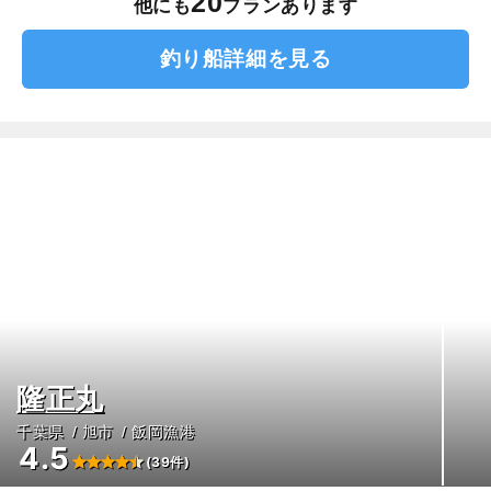
20
他にも
プランあります
釣り船詳細を見る
隆正丸
千葉県
旭市
飯岡漁港
4.5
(39件)