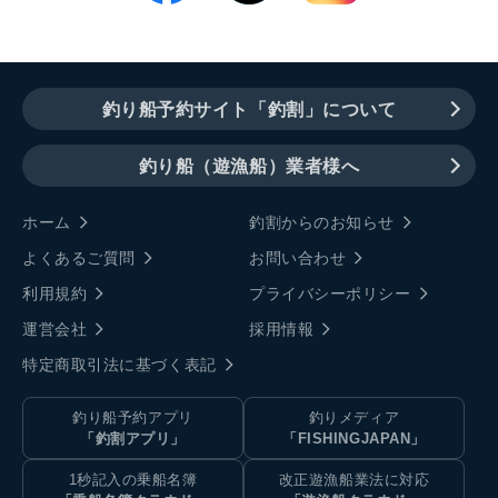
釣り船予約サイト「釣割」について
釣り船（遊漁船）業者様へ
ホーム
釣割からのお知らせ
よくあるご質問
お問い合わせ
利用規約
プライバシーポリシー
運営会社
採用情報
特定商取引法に基づく表記
釣り船予約アプリ
釣りメディア
「釣割アプリ」
「FISHINGJAPAN」
1秒記入の乗船名簿
改正遊漁船業法に対応