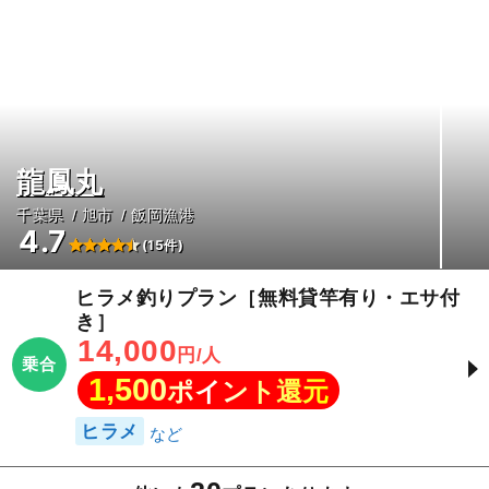
龍鳳丸
千葉県
旭市
飯岡漁港
4.7
(15件)
ヒラメ釣りプラン［無料貸竿有り・エサ付
き］
14,000
円/人
乗合
1,500
ポイント還元
ヒラメ