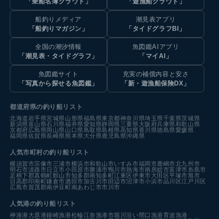
「乗船名簿クラウド」
「遊漁船クラウド」
船釣りメディア
潮見表アプリ
「船釣りマガジン」
「タイドグラフBI」
全国の潮汐情報
魚図鑑AIアプリ
「潮見表・タイドグラフ」
「マイAI」
魚図鑑サイト
充実の補償内容と安さ
「写真から探せる魚図鑑」
「新・遊漁船保険DX」
都道府県の釣り船リスト
北海道
岩手県
宮城県
山形県
福島県
東京都
神奈川県
埼玉県
千葉県
茨城県
新潟県
富山県
石川県
福井県
愛知県
静岡県
三重県
大阪府
兵庫県
和歌山県
京都府
広島県
岡山県
山口県
鳥取県
島根県
高知県
香川県
徳島県
愛媛県
福岡県
佐賀県
長崎県
熊本県
大分県
鹿児島県
沖縄県
人気市町村の釣り船リスト
横須賀市
宗像市
三浦市
横浜市
和歌山市
いすみ市
福岡市
鹿嶋市
北九州市
明石市
淡路市
日立市
小田原市
勝浦市
鴨川市
熱海市
南房総市
富津市
糸島市
足柄下郡真鶴町
館山市
知多郡南知多町
江東区
伊東市
大田区
平塚市
旭市
日高郡印南町
鎌倉市
酒田市
加古川市
田辺市
沼津市
小浜市
品川区
江戸川区
広島市
賀茂郡南伊豆町
南あわじ市
市川市
人気港の釣り船リスト