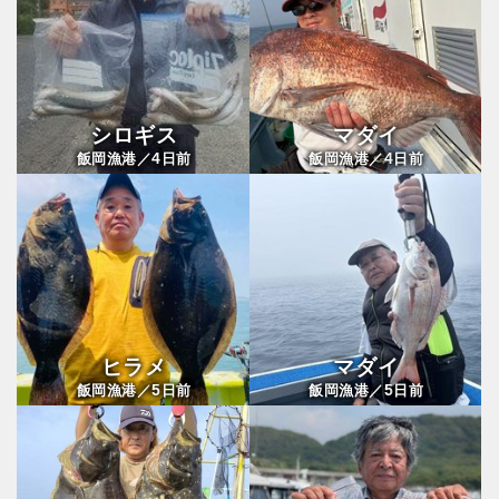
シロギス
マダイ
4
4
飯岡漁港／
日前
飯岡漁港／
日前
ヒラメ
マダイ
5
5
飯岡漁港／
日前
飯岡漁港／
日前