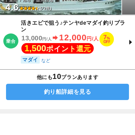
4.6
(72件)
活きエビで狙う♪テンヤdeマダイ釣りプラ
ン
12,000
7
13,000
%
円/人
円/人
乗合
OFF
1,500
ポイント還元
マダイ
10
他にも
プランあります
釣り船詳細を見る