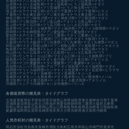
岩手県×マダラ
岩手県×スルメイカ
岩手県×ブリ
宮城県×ヒラメ
宮城県×マアジ
宮城県×アイナメ
山形県×マアジ
山形県×マダイ
山形県×キジハタ
福島県×マダイ
福島県×ヒラメ
福島県×チダイ
茨城県×マダイ
茨城県×ブリ
茨城県×ヒラメ
埼玉県×サワラ
埼玉県×タチウオ
埼玉県×ホウボウ
千葉県×マダイ
千葉県×ヒラメ
千葉県×イサキ
東京都×マアジ
東京都×タチウオ
東京都×シロギス
神奈川県×マアジ
神奈川県×マダイ
神奈川県×ブリ
新潟県×マダイ
新潟県×ブリ
新潟県×マアジ
富山県×アオリイカ
富山県×ブリ
富山県×マダイ
石川県×ブリ
石川県×キジハタ
石川県×マダイ
福井県×ケンサキイカ
福井県×マダイ
福井県×アオリイカ
静岡県×マダイ
静岡県×イサキ
静岡県×マアジ
愛知県×ブリ
愛知県×マダイ
愛知県×タチウオ
三重県×ブリ
三重県×マダイ
三重県×ヒラメ
京都府×ケンサキイカ
京都府×ブリ
京都府×マダイ
大阪府×マダイ
大阪府×サワラ
大阪府×ブリ
兵庫県×ブリ
兵庫県×マダイ
兵庫県×マダコ
和歌山県×マダイ
和歌山県×マアジ
和歌山県×ブリ
鳥取県×ケンサキイカ
鳥取県×マアジ
鳥取県×スルメイカ
岡山県×スズキ
岡山県×マダイ
岡山県×ヒラメ
広島県×マダイ
広島県×キジハタ
広島県×サワラ
山口県×ケンサキイカ
山口県×マダイ
山口県×キジハタ
徳島県×ブリ
徳島県×マアジ
徳島県×チダイ
香川県×マダイ
香川県×アオリイカ
香川県×マゴチ
愛媛県×マダイ
愛媛県×ブリ
愛媛県×キジハタ
高知県×カンパチ
高知県×アカアマダイ
高知県×マダイ
福岡県×マダイ
福岡県×ヤリイカ
福岡県×ケンサキイカ
佐賀県×マダイ
佐賀県×ヒラマサ
佐賀県×アカアマダイ
長崎県×マダイ
長崎県×キジハタ
長崎県×オオモンハタ
熊本県×マダイ
熊本県×ヒラメ
熊本県×メバル
鹿児島県×マダイ
鹿児島県×ケンサキイカ
鹿児島県×アオリイカ
沖縄県×スジアラ
沖縄県×キハダ
沖縄県×バラハタ
各都道府県の潮見表
・タイドグラフ
北海道
青森県
岩手県
秋田県
宮城県
山形県
福島県
東京都
神奈川県
千葉県
茨城県
新潟県
富山県
石川県
福井県
愛知県
静岡県
三重県
大阪府
兵庫県
和歌山県
京都府
広島県
岡山県
山口県
鳥取県
島根県
高知県
香川県
徳島県
愛媛県
福岡県
佐賀県
長崎県
熊本県
大分県
宮崎県
鹿児島県
沖縄県
人気市町村の潮見表・タイドグラフ