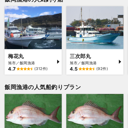
梅花丸
三次郎丸
旭市／飯岡漁港
旭市／飯岡漁港
4.7
4.5
(312件)
(92件)
飯岡漁港の人気船釣りプラン