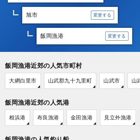
旭市
変更する
飯岡漁港
変更する
飯岡漁港近郊の人気市町村
大網白里市
山武郡九十九里町
山武市
山
飯岡漁港近郊の人気港
相浜港
布良漁港
金田漁港
見立外漁港
飯岡漁港の人気釣り船