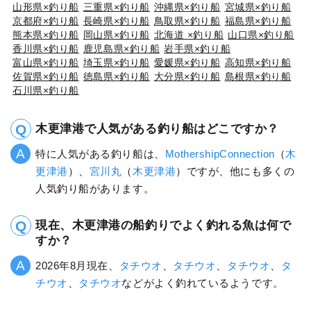
山形県×釣り船
三重県×釣り船
沖縄県×釣り船
宮城県×釣り船
京都府×釣り船
長崎県×釣り船
鳥取県×釣り船
福島県×釣り船
熊本県×釣り船
岡山県×釣り船
北海道 ×釣り船
山口県×釣り船
香川県×釣り船
鹿児島県×釣り船
岩手県×釣り船
富山県×釣り船
埼玉県×釣り船
愛媛県×釣り船
高知県×釣り船
佐賀県×釣り船
徳島県×釣り船
大分県×釣り船
島根県×釣り船
石川県×釣り船
木更津港で人気がある釣り船はどこですか？
特に人気がある釣り船は、
MothershipConnection
（
木
更津港
）、
宮川丸
（
木更津港
）ですが、他にも多くの
人気釣り船があります。
現在、木更津港の船釣りでよく釣れる魚は何で
すか？
2026年8月現在、
タチウオ
、
タチウオ
、
タチウオ
、
タ
チウオ
、
タチウオ
などがよく釣れているようです。