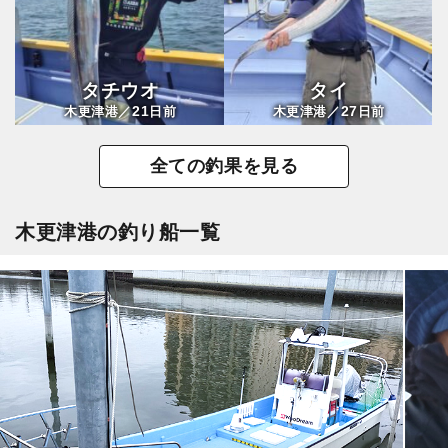
タチウオ
タイ
21
27
木更津港／
日前
木更津港／
日前
全ての釣果を見る
木更津港の釣り船一覧