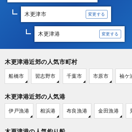
木更津市
変更する
木更津港
変更する
木更津港近郊の人気市町村
船橋市
習志野市
千葉市
市原市
袖ケ
木更津港近郊の人気港
伊戸漁港
相浜港
布良漁港
金田漁港
木更津港の人気釣り船