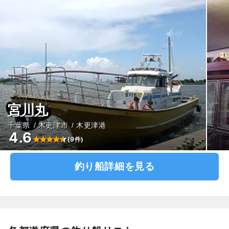
宮川丸
千葉県
木更津市
木更津港
4.6
(9件)
釣り船詳細を見る