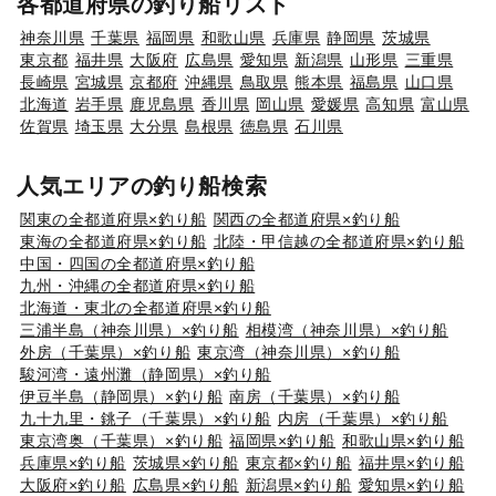
各都道府県の釣り船リスト
神奈川県
千葉県
福岡県
和歌山県
兵庫県
静岡県
茨城県
東京都
福井県
大阪府
広島県
愛知県
新潟県
山形県
三重県
長崎県
宮城県
京都府
沖縄県
鳥取県
熊本県
福島県
山口県
北海道
岩手県
鹿児島県
香川県
岡山県
愛媛県
高知県
富山県
佐賀県
埼玉県
大分県
島根県
徳島県
石川県
人気エリアの釣り船検索
関東の全都道府県×釣り船
関西の全都道府県×釣り船
東海の全都道府県×釣り船
北陸・甲信越の全都道府県×釣り船
中国・四国の全都道府県×釣り船
九州・沖縄の全都道府県×釣り船
北海道・東北の全都道府県×釣り船
三浦半島（神奈川県）×釣り船
相模湾（神奈川県）×釣り船
外房（千葉県）×釣り船
東京湾（神奈川県）×釣り船
駿河湾・遠州灘（静岡県）×釣り船
伊豆半島（静岡県）×釣り船
南房（千葉県）×釣り船
九十九里・銚子（千葉県）×釣り船
内房（千葉県）×釣り船
東京湾奥（千葉県）×釣り船
福岡県×釣り船
和歌山県×釣り船
兵庫県×釣り船
茨城県×釣り船
東京都×釣り船
福井県×釣り船
大阪府×釣り船
広島県×釣り船
新潟県×釣り船
愛知県×釣り船