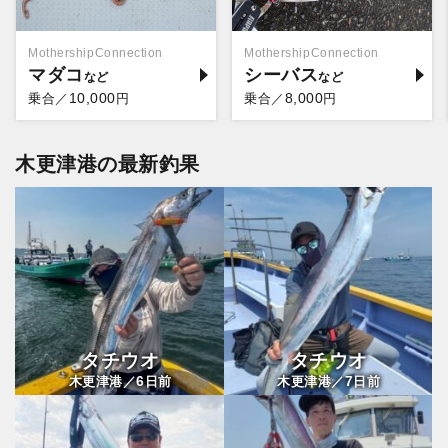
MothershipConnection
MothershipConnection
マダコ
シーバス
10,000
8,000
乗合／
円
乗合／
円
木更津港の最新釣果
タチウオ
タチウオ
6
7
木更津港／
日前
木更津港／
日前