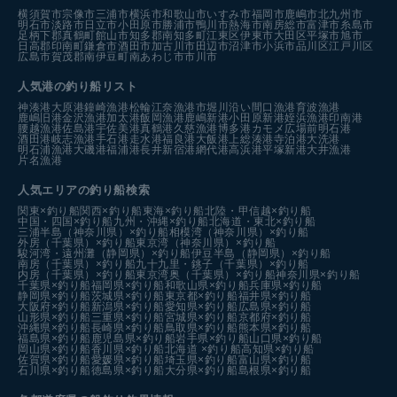
横須賀市
宗像市
三浦市
横浜市
和歌山市
いすみ市
福岡市
鹿嶋市
北九州市
明石市
淡路市
日立市
小田原市
勝浦市
鴨川市
熱海市
南房総市
富津市
糸島市
足柄下郡真鶴町
館山市
知多郡南知多町
江東区
伊東市
大田区
平塚市
旭市
日高郡印南町
鎌倉市
酒田市
加古川市
田辺市
沼津市
小浜市
品川区
江戸川区
広島市
賀茂郡南伊豆町
南あわじ市
市川市
人気港の釣り船リスト
神湊港
大原港
鐘崎漁港
松輪江奈漁港
市堀川沿い
間口漁港
育波漁港
鹿嶋旧港
金沢漁港
加太港
飯岡漁港
鹿嶋新港
小田原新港
姪浜漁港
印南港
腰越漁港
佐島港
宇佐美港
真鶴港
久慈漁港
博多港カモメ広場前
明石港
酒田港
岐志漁港
手石港
走水港
福良港
大飯港
上総湊港
寺泊港
大洗港
明石浦漁港
大磯港
福浦港
長井新宿港
網代港
高浜港
平塚新港
大井漁港
片名漁港
人気エリアの釣り船検索
関東×釣り船
関西×釣り船
東海×釣り船
北陸・甲信越×釣り船
中国・四国×釣り船
九州・沖縄×釣り船
北海道・東北×釣り船
三浦半島（神奈川県）×釣り船
相模湾（神奈川県）×釣り船
外房（千葉県）×釣り船
東京湾（神奈川県）×釣り船
駿河湾・遠州灘（静岡県）×釣り船
伊豆半島（静岡県）×釣り船
南房（千葉県）×釣り船
九十九里・銚子（千葉県）×釣り船
内房（千葉県）×釣り船
東京湾奥（千葉県）×釣り船
神奈川県×釣り船
千葉県×釣り船
福岡県×釣り船
和歌山県×釣り船
兵庫県×釣り船
静岡県×釣り船
茨城県×釣り船
東京都×釣り船
福井県×釣り船
大阪府×釣り船
新潟県×釣り船
愛知県×釣り船
広島県×釣り船
山形県×釣り船
三重県×釣り船
宮城県×釣り船
京都府×釣り船
沖縄県×釣り船
長崎県×釣り船
鳥取県×釣り船
熊本県×釣り船
福島県×釣り船
鹿児島県×釣り船
岩手県×釣り船
山口県×釣り船
岡山県×釣り船
香川県×釣り船
北海道 ×釣り船
高知県×釣り船
佐賀県×釣り船
愛媛県×釣り船
埼玉県×釣り船
富山県×釣り船
石川県×釣り船
徳島県×釣り船
大分県×釣り船
島根県×釣り船