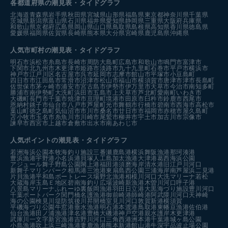
各都道府県の潮見表
・タイドグラフ
北海道
青森県
岩手県
秋田県
宮城県
山形県
福島県
東京都
神奈川県
千葉県
茨城県
新潟県
富山県
石川県
福井県
愛知県
静岡県
三重県
大阪府
兵庫県
和歌山県
京都府
広島県
岡山県
山口県
鳥取県
島根県
高知県
香川県
徳島県
愛媛県
福岡県
佐賀県
長崎県
熊本県
大分県
宮崎県
鹿児島県
沖縄県
人気市町村の潮見表・タイドグラフ
明石市
浜松市
糸島市
長崎市
周防大島町
広島市
和歌山市
鳴門市
富津市
下関市
北九州市
木更津市
姫路市
淡路市
九十九里町
石巻市
平戸市
横浜市
神戸市
江戸川区
名古屋市
呉市
延岡市
志摩市
館山市
平塚市
小豆島町
四日市市
江田島市
常滑市
沼津市
松山市
福山市
横須賀市
唐津市
津市
長島町
佐世保市
茅ヶ崎市
浦安市
宮古島市
伊勢市
伊万里市
天草市
今治市
南知多町
勝浦市
南伊勢町
大洗町
浜田市
五島市
上天草市
芦北町
愛南町
いわき市
大磯町
長門市
千葉市
焼津市
亘理町
境港市
田原市
臼杵市
鈴鹿市
西尾市
恩納村
銚子市
仙台市
八戸市
芦屋町
光市
舞鶴市
行橋市
碧南市
西海市
高松市
葉山町
徳之島町
気仙沼市
市川市
桑名市
廿日市市
福岡市
赤穂市
屋久島町
苫小牧市
玉名市
糸魚川市
川崎市
尾鷲市
柳井市
宇土市
加古川市
宗像市
諫早市
西宮市
上越市
倉敷市
出水市
南あわじ市
人気ポイントの潮見表・タイドグラフ
若洲海浜公園
本牧海釣り施設
三番瀬
鹿島港
横浜
舞阪漁港
那珂湊港
豊浜漁港
宇野港
小名浜港
貝塚人工島
加太漁港
大津港
葛西海浜公園
アジュール舞子
野島公園
閖上港
福田港
須磨海岸
清水港
旧江戸川河口
新舞子マリンパーク
相馬港
三池港
東扇島西公園
三浦海岸
南芦屋浜
二見港
片貝漁港
平和島ボートレース場
野北漁港
相模川河口
大洗マリーナ
若松
大蔵海岸
玉島Ｅ地区
碧南海釣り広場
波崎新漁港
木曽川河口
呼子港
八景島マリーナ
ふれーゆ裏
飯岡漁港
羽田
日立港
大黒海づり施設
豊川河口
千葉ポートパーク
関門橋
名護漁港
御前崎港
師崎港
阿武隈川河口
天神崎
海の公園
検見川堤防
筑後川昇開橋
室見川河口
敦賀新港
横須賀
平磯海づり公園
牛窓港
垂水漁港
明石港
本渡港
鳥取港
東幡豆漁港
佐伯港
仙台漁港
田ノ浦漁港
津名港
豊橋
大磯港
神戸空港親水護岸
木更津港
武庫川一文字
新宮漁港
吉野川河口
三角西港
洲本港
千葉港
城ヶ島公園
小島漁港
吹上浜
三崎漁港
妻鹿漁港
熊本新港
館山港
牛深
宇品波止場公園