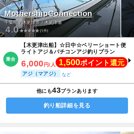
MothershipConnection
千葉県
木更津市
木更津港
4.0
(1件)
【木更津出船】☆日中☆ベリーショート便
ライトアジ＆バチコンアジ釣りプラン
乗合
1,500
ポイント還元
6,000
円/人
アジ（マアジ）
43
他にも
プランあります
釣り船詳細を見る