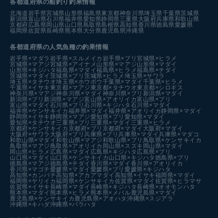
各都道府県の船釣り釣果情報
北海道
岩手県
宮城県
山形県
福島県
東京都
神奈川県
埼玉県
千葉県
茨城県
新潟県
富山県
石川県
福井県
愛知県
静岡県
三重県
大阪府
兵庫県
和歌山県
京都府
広島県
岡山県
山口県
鳥取県
島根県
高知県
香川県
徳島県
愛媛県
福岡県
佐賀県
長崎県
熊本県
大分県
鹿児島県
沖縄県
各都道府県の人気魚種の釣果情報
岩手県×マダラ
岩手県×スルメイカ
岩手県×ブリ
宮城県×ヒラメ
宮城県×マアジ
宮城県×アイナメ
山形県×マアジ
山形県×マダイ
山形県×キジハタ
福島県×マダイ
福島県×ヒラメ
福島県×チダイ
茨城県×マダイ
茨城県×ブリ
茨城県×ヒラメ
埼玉県×サワラ
埼玉県×タチウオ
埼玉県×ホウボウ
千葉県×マダイ
千葉県×ヒラメ
千葉県×イサキ
東京都×マアジ
東京都×タチウオ
東京都×シロギス
神奈川県×マアジ
神奈川県×マダイ
神奈川県×ブリ
新潟県×マダイ
新潟県×ブリ
新潟県×マアジ
富山県×アオリイカ
富山県×ブリ
富山県×マダイ
石川県×ブリ
石川県×キジハタ
石川県×マダイ
福井県×ケンサキイカ
福井県×マダイ
福井県×アオリイカ
静岡県×マダイ
静岡県×イサキ
静岡県×マアジ
愛知県×ブリ
愛知県×マダイ
愛知県×タチウオ
三重県×ブリ
三重県×マダイ
三重県×ヒラメ
京都府×ケンサキイカ
京都府×ブリ
京都府×マダイ
大阪府×マダイ
大阪府×サワラ
大阪府×ブリ
兵庫県×ブリ
兵庫県×マダイ
兵庫県×マダコ
和歌山県×マダイ
和歌山県×マアジ
和歌山県×ブリ
鳥取県×ケンサキイカ
鳥取県×マアジ
鳥取県×アオリイカ
岡山県×スズキ
岡山県×マダイ
岡山県×ヒラメ
広島県×マダイ
広島県×キジハタ
広島県×ブリ
山口県×マダイ
山口県×ケンサキイカ
山口県×キジハタ
徳島県×ブリ
徳島県×マアジ
徳島県×チダイ
香川県×マダイ
香川県×アオリイカ
香川県×マゴチ
愛媛県×マダイ
愛媛県×ブリ
愛媛県×キジハタ
高知県×カンパチ
高知県×アカアマダイ
高知県×イサキ
福岡県×マダイ
福岡県×ヤリイカ
福岡県×ケンサキイカ
佐賀県×マダイ
佐賀県×ヒラマサ
佐賀県×イサキ
長崎県×マダイ
長崎県×キジハタ
長崎県×オオモンハタ
熊本県×マダイ
熊本県×ヒラメ
熊本県×メバル
鹿児島県×マダイ
鹿児島県×ケンサキイカ
鹿児島県×アオハタ
沖縄県×スジアラ
沖縄県×キハダ
沖縄県×バラハタ