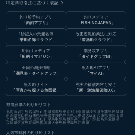
特定商取引法に基づく表記
釣り船予約アプリ
釣りメディア
「釣割アプリ」
「FISHINGJAPAN」
1秒記入の乗船名簿
改正遊漁船業法に対応
「乗船名簿クラウド」
「遊漁船クラウド」
船釣りメディア
潮見表アプリ
「船釣りマガジン」
「タイドグラフBI」
全国の潮汐情報
魚図鑑AIアプリ
「潮見表・タイドグラフ」
「マイAI」
魚図鑑サイト
充実の補償内容と安さ
「写真から探せる魚図鑑」
「新・遊漁船保険DX」
都道府県の釣り船リスト
北海道
岩手県
宮城県
山形県
福島県
東京都
神奈川県
埼玉県
千葉県
茨城県
新潟県
富山県
石川県
福井県
愛知県
静岡県
三重県
大阪府
兵庫県
和歌山県
京都府
広島県
岡山県
山口県
鳥取県
島根県
高知県
香川県
徳島県
愛媛県
福岡県
佐賀県
長崎県
熊本県
大分県
鹿児島県
沖縄県
人気市町村の釣り船リスト