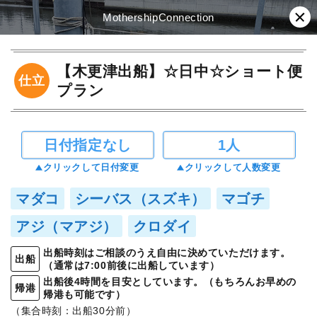
MothershipConnection
【木更津出船】☆日中☆ショート便
仕立
プラン
日付指定なし
1人
クリックして日付変更
クリックして人数変更
マダコ
シーバス（スズキ）
マゴチ
アジ（マアジ）
クロダイ
出船時刻はご相談のうえ自由に決めていただけます。
出船
（通常は7:00前後に出船しています）
出船後4時間を目安としています。（もちろんお早めの
帰港
帰港も可能です）
（集合時刻：出船30分前）