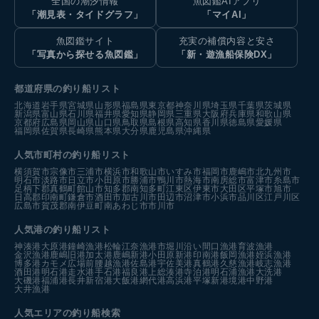
全国の潮汐情報
魚図鑑AIアプリ
「潮見表・タイドグラフ」
「マイAI」
魚図鑑サイト
充実の補償内容と安さ
「写真から探せる魚図鑑」
「新・遊漁船保険DX」
都道府県の釣り船リスト
北海道
岩手県
宮城県
山形県
福島県
東京都
神奈川県
埼玉県
千葉県
茨城県
新潟県
富山県
石川県
福井県
愛知県
静岡県
三重県
大阪府
兵庫県
和歌山県
京都府
広島県
岡山県
山口県
鳥取県
島根県
高知県
香川県
徳島県
愛媛県
福岡県
佐賀県
長崎県
熊本県
大分県
鹿児島県
沖縄県
人気市町村の釣り船リスト
横須賀市
宗像市
三浦市
横浜市
和歌山市
いすみ市
福岡市
鹿嶋市
北九州市
明石市
淡路市
日立市
小田原市
勝浦市
鴨川市
熱海市
南房総市
富津市
糸島市
足柄下郡真鶴町
館山市
知多郡南知多町
江東区
伊東市
大田区
平塚市
旭市
日高郡印南町
鎌倉市
酒田市
加古川市
田辺市
沼津市
小浜市
品川区
江戸川区
広島市
賀茂郡南伊豆町
南あわじ市
市川市
人気港の釣り船リスト
神湊港
大原港
鐘崎漁港
松輪江奈漁港
市堀川沿い
間口漁港
育波漁港
金沢漁港
鹿嶋旧港
加太港
鹿嶋新港
小田原新港
印南港
飯岡漁港
姪浜漁港
博多港カモメ広場前
腰越漁港
佐島港
宇佐美港
真鶴港
久慈漁港
岐志漁港
酒田港
明石港
走水港
手石港
福良港
上総湊港
寺泊港
明石浦漁港
大洗港
大磯港
福浦港
長井新宿港
大飯港
網代港
高浜港
平塚新港
境港中野港
大井漁港
人気エリアの釣り船検索