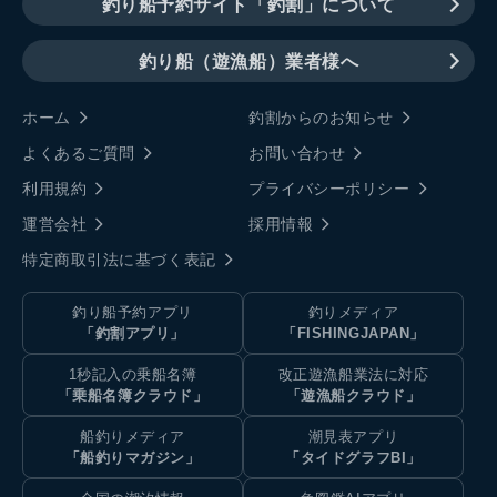
釣り船予約サイト「釣割」について
釣り船（遊漁船）業者様へ
ホーム
釣割からのお知らせ
よくあるご質問
お問い合わせ
利用規約
プライバシーポリシー
運営会社
採用情報
特定商取引法に基づく表記
釣り船予約アプリ
釣りメディア
「釣割アプリ」
「FISHINGJAPAN」
1秒記入の乗船名簿
改正遊漁船業法に対応
「乗船名簿クラウド」
「遊漁船クラウド」
船釣りメディア
潮見表アプリ
「船釣りマガジン」
「タイドグラフBI」