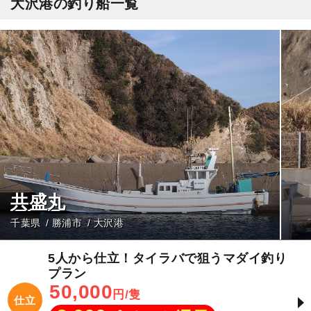
大沢港の釣り船一覧
共盛丸
千葉県
勝浦市
大沢港
5人から仕立！タイラバで狙うマダイ釣り
プラン
50,000
円/隻
仕立