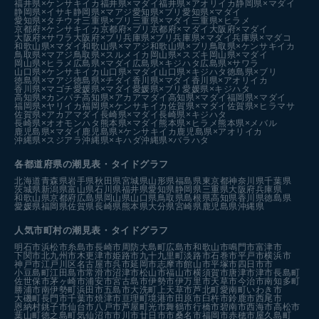
福井県×ケンサキイカ
福井県×マダイ
福井県×アオリイカ
静岡県×マダイ
静岡県×イサキ
静岡県×マアジ
愛知県×ブリ
愛知県×マダイ
愛知県×タチウオ
三重県×ブリ
三重県×マダイ
三重県×ヒラメ
京都府×ケンサキイカ
京都府×ブリ
京都府×マダイ
大阪府×マダイ
大阪府×サワラ
大阪府×ブリ
兵庫県×ブリ
兵庫県×マダイ
兵庫県×マダコ
和歌山県×マダイ
和歌山県×マアジ
和歌山県×ブリ
鳥取県×ケンサキイカ
鳥取県×マアジ
鳥取県×スルメイカ
岡山県×スズキ
岡山県×マダイ
岡山県×ヒラメ
広島県×マダイ
広島県×キジハタ
広島県×サワラ
山口県×ケンサキイカ
山口県×マダイ
山口県×キジハタ
徳島県×ブリ
徳島県×マアジ
徳島県×チダイ
香川県×マダイ
香川県×アオリイカ
香川県×マゴチ
愛媛県×マダイ
愛媛県×ブリ
愛媛県×キジハタ
高知県×カンパチ
高知県×アカアマダイ
高知県×マダイ
福岡県×マダイ
福岡県×ヤリイカ
福岡県×ケンサキイカ
佐賀県×マダイ
佐賀県×ヒラマサ
佐賀県×アカアマダイ
長崎県×マダイ
長崎県×キジハタ
長崎県×オオモンハタ
熊本県×マダイ
熊本県×ヒラメ
熊本県×メバル
鹿児島県×マダイ
鹿児島県×ケンサキイカ
鹿児島県×アオリイカ
沖縄県×スジアラ
沖縄県×キハダ
沖縄県×バラハタ
各都道府県の潮見表
・タイドグラフ
北海道
青森県
岩手県
秋田県
宮城県
山形県
福島県
東京都
神奈川県
千葉県
茨城県
新潟県
富山県
石川県
福井県
愛知県
静岡県
三重県
大阪府
兵庫県
和歌山県
京都府
広島県
岡山県
山口県
鳥取県
島根県
高知県
香川県
徳島県
愛媛県
福岡県
佐賀県
長崎県
熊本県
大分県
宮崎県
鹿児島県
沖縄県
人気市町村の潮見表・タイドグラフ
明石市
浜松市
糸島市
長崎市
周防大島町
広島市
和歌山市
鳴門市
富津市
下関市
北九州市
木更津市
姫路市
九十九里町
淡路市
石巻市
平戸市
横浜市
神戸市
江戸川区
名古屋市
呉市
延岡市
志摩市
館山市
平塚市
四日市市
小豆島町
江田島市
常滑市
沼津市
松山市
福山市
横須賀市
唐津市
津市
長島町
佐世保市
茅ヶ崎市
浦安市
宮古島市
伊勢市
伊万里市
天草市
今治市
南知多町
勝浦市
南伊勢町
浜田市
五島市
大洗町
上天草市
芦北町
愛南町
いわき市
大磯町
長門市
千葉市
焼津市
亘理町
境港市
田原市
臼杵市
鈴鹿市
西尾市
恩納村
銚子市
仙台市
八戸市
芦屋町
光市
舞鶴市
行橋市
碧南市
西海市
高松市
葉山町
徳之島町
気仙沼市
市川市
廿日市市
桑名市
福岡市
赤穂市
屋久島町