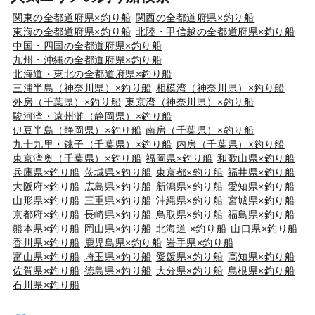
関東の全都道府県×釣り船
関西の全都道府県×釣り船
東海の全都道府県×釣り船
北陸・甲信越の全都道府県×釣り船
中国・四国の全都道府県×釣り船
九州・沖縄の全都道府県×釣り船
北海道・東北の全都道府県×釣り船
三浦半島（神奈川県）×釣り船
相模湾（神奈川県）×釣り船
外房（千葉県）×釣り船
東京湾（神奈川県）×釣り船
駿河湾・遠州灘（静岡県）×釣り船
伊豆半島（静岡県）×釣り船
南房（千葉県）×釣り船
九十九里・銚子（千葉県）×釣り船
内房（千葉県）×釣り船
東京湾奥（千葉県）×釣り船
福岡県×釣り船
和歌山県×釣り船
兵庫県×釣り船
茨城県×釣り船
東京都×釣り船
福井県×釣り船
大阪府×釣り船
広島県×釣り船
新潟県×釣り船
愛知県×釣り船
山形県×釣り船
三重県×釣り船
沖縄県×釣り船
宮城県×釣り船
京都府×釣り船
長崎県×釣り船
鳥取県×釣り船
福島県×釣り船
熊本県×釣り船
岡山県×釣り船
北海道 ×釣り船
山口県×釣り船
香川県×釣り船
鹿児島県×釣り船
岩手県×釣り船
富山県×釣り船
埼玉県×釣り船
愛媛県×釣り船
高知県×釣り船
佐賀県×釣り船
徳島県×釣り船
大分県×釣り船
島根県×釣り船
石川県×釣り船