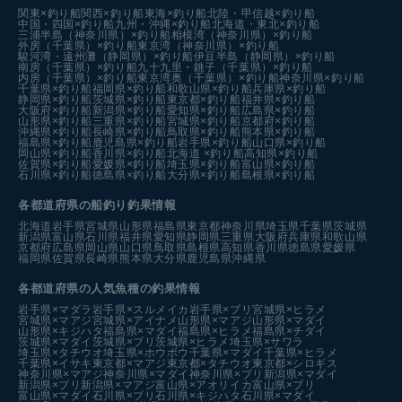
関東×釣り船
関西×釣り船
東海×釣り船
北陸・甲信越×釣り船
中国・四国×釣り船
九州・沖縄×釣り船
北海道・東北×釣り船
三浦半島（神奈川県）×釣り船
相模湾（神奈川県）×釣り船
外房（千葉県）×釣り船
東京湾（神奈川県）×釣り船
駿河湾・遠州灘（静岡県）×釣り船
伊豆半島（静岡県）×釣り船
南房（千葉県）×釣り船
九十九里・銚子（千葉県）×釣り船
内房（千葉県）×釣り船
東京湾奥（千葉県）×釣り船
神奈川県×釣り船
千葉県×釣り船
福岡県×釣り船
和歌山県×釣り船
兵庫県×釣り船
静岡県×釣り船
茨城県×釣り船
東京都×釣り船
福井県×釣り船
大阪府×釣り船
新潟県×釣り船
愛知県×釣り船
広島県×釣り船
山形県×釣り船
三重県×釣り船
宮城県×釣り船
京都府×釣り船
沖縄県×釣り船
長崎県×釣り船
鳥取県×釣り船
熊本県×釣り船
福島県×釣り船
鹿児島県×釣り船
岩手県×釣り船
山口県×釣り船
岡山県×釣り船
香川県×釣り船
北海道 ×釣り船
高知県×釣り船
佐賀県×釣り船
愛媛県×釣り船
埼玉県×釣り船
富山県×釣り船
石川県×釣り船
徳島県×釣り船
大分県×釣り船
島根県×釣り船
各都道府県の船釣り釣果情報
北海道
岩手県
宮城県
山形県
福島県
東京都
神奈川県
埼玉県
千葉県
茨城県
新潟県
富山県
石川県
福井県
愛知県
静岡県
三重県
大阪府
兵庫県
和歌山県
京都府
広島県
岡山県
山口県
鳥取県
島根県
高知県
香川県
徳島県
愛媛県
福岡県
佐賀県
長崎県
熊本県
大分県
鹿児島県
沖縄県
各都道府県の人気魚種の釣果情報
岩手県×マダラ
岩手県×スルメイカ
岩手県×ブリ
宮城県×ヒラメ
宮城県×マアジ
宮城県×アイナメ
山形県×マアジ
山形県×マダイ
山形県×キジハタ
福島県×マダイ
福島県×ヒラメ
福島県×チダイ
茨城県×マダイ
茨城県×ブリ
茨城県×ヒラメ
埼玉県×サワラ
埼玉県×タチウオ
埼玉県×ホウボウ
千葉県×マダイ
千葉県×ヒラメ
千葉県×イサキ
東京都×マアジ
東京都×タチウオ
東京都×シロギス
神奈川県×マアジ
神奈川県×マダイ
神奈川県×ブリ
新潟県×マダイ
新潟県×ブリ
新潟県×マアジ
富山県×アオリイカ
富山県×ブリ
富山県×マダイ
石川県×ブリ
石川県×キジハタ
石川県×マダイ