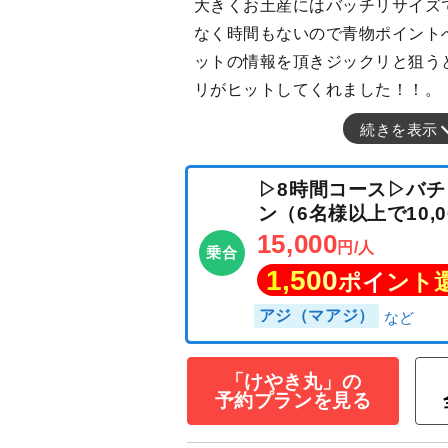
大きくお土産にはバッチリサイズ
なく時間もないので青物ポイント
ットの情報を頂きジックリと狙うと
リがヒットしてくれました！！。
続きを表示
▷8時間コース▷
ン（6名様以上で10
15,000
円/人
乗合
1,500
ポイン
「けやき丸」の
予約プランを見る
アジ（マアジ）