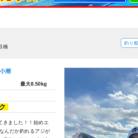
釣り
目橋
）小潮
最大8.50kg
ク
てきました！！始めエ
 なんだか釣れるアジが