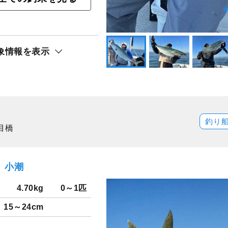
ト還元
ワラ
象情報を表示
釣り
目橋
日）小潮
4.70kg
0～1匹
15～24cm