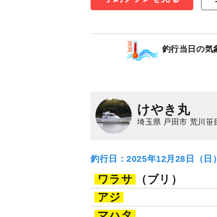
17,000
円/人
乗合
1,500
ポイン
ワラサ（ブリ）
サ
釣行当日の気
けやき丸
埼玉県 戸田市 荒川笹
釣行日：2025年12月28日（
ワラサ
（ブリ）
アジ
マハタ