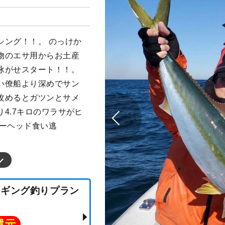
シング！！。 のっけか
物のエサ用からお土産
泳がせスタート！！。
い僚船より深めでサン
攻めるとガツンとサメ
4.7キロのワラサがヒ
マーヘッド食い逃