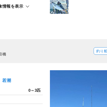
象情報を表示
釣り
目橋
火）若潮
0～3匹