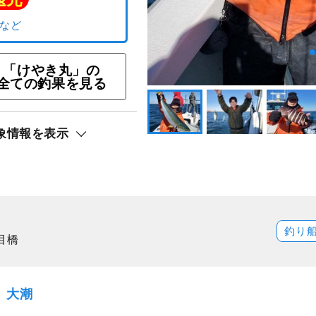
「けやき丸」の
全ての釣果を見る
象情報を表示
青物ジギング釣りプラン
ト還元
ワラ
釣り
目橋
日）大潮