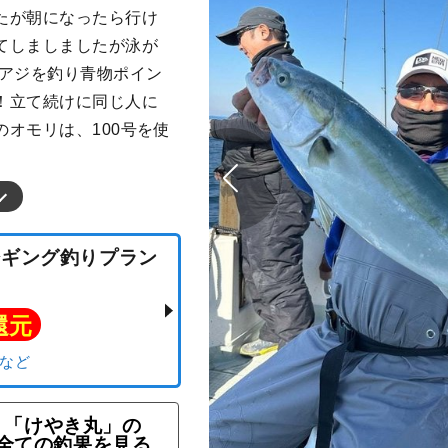
たが朝になったら行け
てしましましたが泳が
でアジを釣り青物ポイン
！立て続けに同じ人に
オモリは、100号を使
「けやき丸」の
青物ジギング釣りプラン
全ての釣果を見る