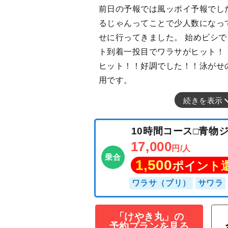
前日の予報では風ッポイ予報でし
るじゃんってことで少人数になっ
せに行ってきました。 始めビシ
ト到着一投目でワラサがヒット！
ヒット！！好調でした！！泳がせの
用です。
続きを表示
「けやき丸」の
10時間コース□
予約プランを見る