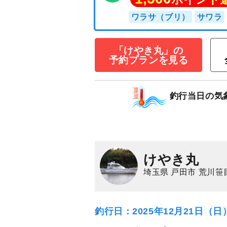
「けやき丸」の
予約プランを見る
釣行当日の気
10時間コース□
17,000
円/人
乗合
1,500
ポイン
けやき丸
ワラサ（ブリ）
サ
埼玉県 戸田市 荒川笹
釣行日：2025年12月21日（