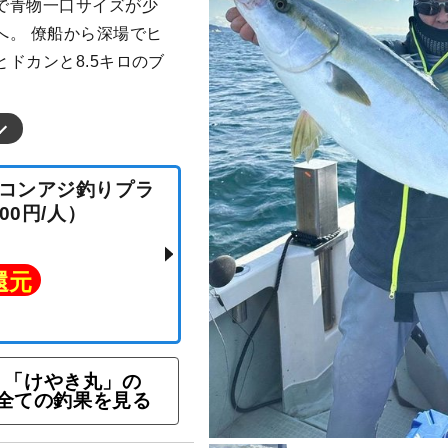
で青物一口サイズが少
へ。 僚船から深場でヒ
ドカンと8.5キロのブ
バチコンアジ釣りプラ
,000円/人）
ト還元
「けやき丸」の
全ての釣果を見る