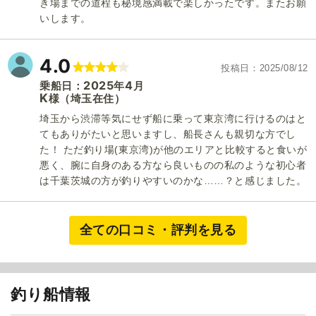
き場までの道程も秘境感満載で楽しかったです。またお願
いします。
4.0
投稿日
2025/08/12
2025
4
乗船日：
年
月
K
（埼玉在住）
様
けやき丸
埼玉から渋滞等気にせず船に乗って東京湾に行けるのはと
てもありがたいと思いますし、船長さんも親切な方でし
た！ ただ釣り場(東京湾)が他のエリアと比較すると食いが
悪く、腕に自身のある方なら良いものの私のような初心者
は千葉茨城の方が釣りやすいのかな……？と感じました。
全ての口コミ・評判を見る
釣り船情報