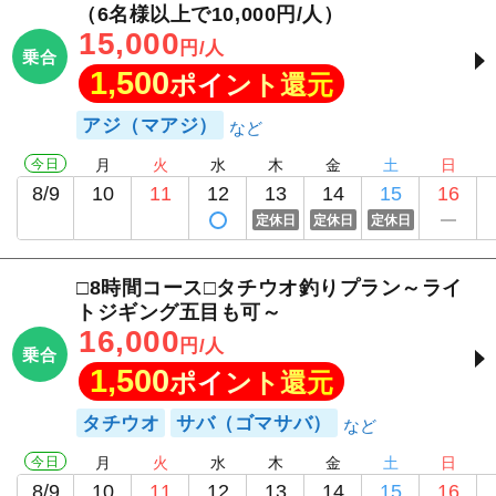
（6名様以上で10,000円/人）
15,000
円/人
乗合
1,500
ポイント還元
アジ（マアジ）
今日
月
火
水
木
金
土
日
8/9
10
11
12
13
14
15
16
定休日
定休日
定休日
□8時間コース□タチウオ釣りプラン～ライ
トジギング五目も可～
16,000
円/人
乗合
1,500
ポイント還元
タチウオ
サバ（ゴマサバ）
今日
月
火
水
木
金
土
日
8/9
10
11
12
13
14
15
16