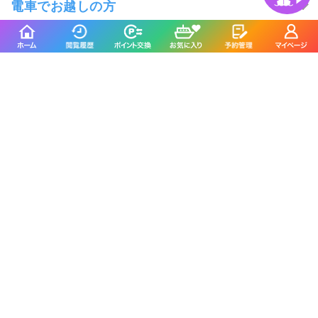
電車でお越しの方
集合場所を地図アプリで見る
けやき丸を予約した人は
こんな釣り船も予約しています
不動丸
林遊船
鹿嶋市／鹿嶋旧港
市川市／江戸川放水路
4.5
4.6
(566件)
(397件)