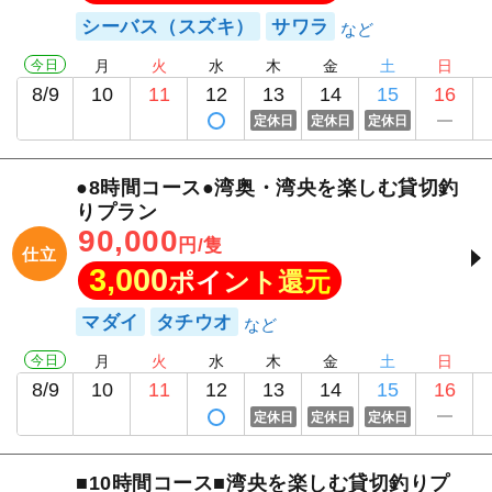
シーバス（スズキ）
サワラ
今日
月
火
水
木
金
土
日
8/9
10
11
12
13
14
15
16
定休日
定休日
定休日
●8時間コース●湾奥・湾央を楽しむ貸切釣
りプラン
90,000
円/隻
仕立
3,000
ポイント還元
マダイ
タチウオ
今日
月
火
水
木
金
土
日
8/9
10
11
12
13
14
15
16
定休日
定休日
定休日
■10時間コース■湾央を楽しむ貸切釣りプ