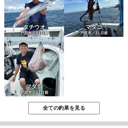
タチウオ
マダコ
21
21
戸田市／
日前
戸田市／
日前
マダコ
27
戸田市／
日前
全ての釣果を見る