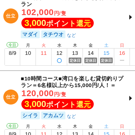
ラン
102,000
円/隻
仕立
3,000
ポイント還元
マダイ
タチウオ
今日
月
火
水
木
金
土
日
8/9
10
11
12
13
14
15
16
定休日
定休日
定休日
■10時間コース■湾口を楽しむ貸切釣りプ
ラン＝6名様以上から15,000円/人！＝
120,000
円/隻
仕立
3,000
ポイント還元
シイラ
アカムツ
今日
月
火
水
木
金
土
日
8/9
10
11
12
13
14
15
16