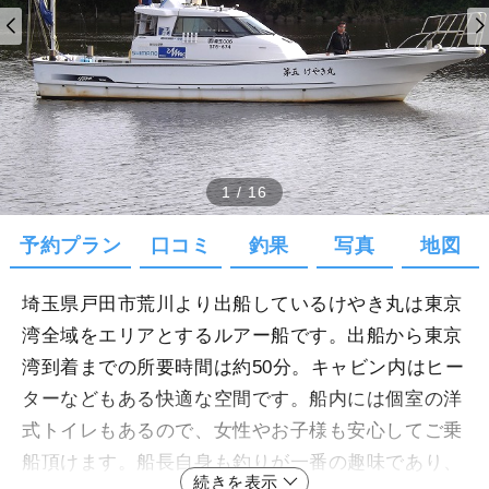
1
/
16
予約プラン
口コミ
釣果
写真
地図
埼玉県戸田市荒川より出船しているけやき丸は東京
湾全域をエリアとするルアー船です。出船から東京
湾到着までの所要時間は約50分。キャビン内はヒー
ターなどもある快適な空間です。船内には個室の洋
式トイレもあるので、女性やお子様も安心してご乗
船頂けます。船長自身も釣りが一番の趣味であり、
続きを表示