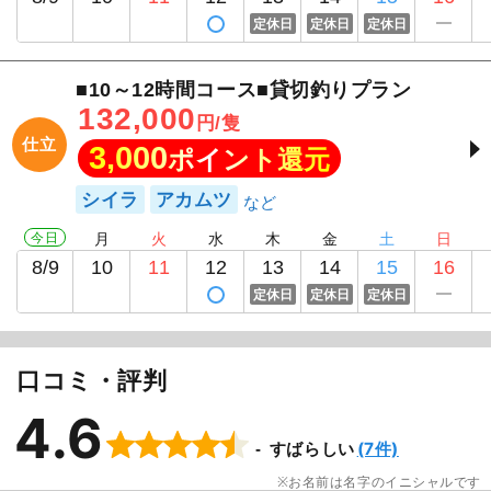
定休日
定休日
定休日
■10～12時間コース■貸切釣りプラン
132,000
円/隻
仕立
3,000
ポイント還元
シイラ
アカムツ
今日
月
火
水
木
金
土
日
8/9
10
11
12
13
14
15
16
定休日
定休日
定休日
口コミ・評判
4.6
(7件)
すばらしい
お名前は名字のイニシャルです