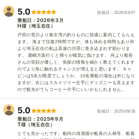
5.0
投稿日
2026/03/07
2026
3
乗船日：
年
月
H
（埼玉在住）
様
戸田の荒川より東京湾の釣りものに快適に案内してもらえ
ます。 海まで往復2時間ですが、体も休める時間もあり何
より埼玉在住の私は高速の渋滞に巻き込まれず助かりま
す。 鹿嶋方面行くと帰りが眠気に負けます。 何より船長
1
/
16
さんの笑顔が優しく、魚探の情報を細かく教えてくれます
のでより魚に触れるチャンスが増えると思います。 キャ
ビンは5名が限度でしょうか。 10名乗船の場合は外になり
ますが、右にはスカイツリー左手にディズニーも見えます
ので観光がてらコーヒー片手にいいかもしれません。
5.0
投稿日
2025/09/26
2025
9
乗船日：
年
月
T
（埼玉在住）
様
とても良かったです。船内の清潔感や船長の人柄等、船着