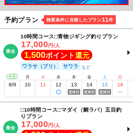
11
予約プラン
検索条件に合致したプラン
件
10時間コース□青物ジギング釣りプラン
17,000
円/人
乗合
1,500
ポイント還元
ワラサ（ブリ）
サワラ
今日
月
火
水
木
金
土
日
8/9
10
11
12
13
14
15
16
定休日
定休日
定休日
□10時間コース□マダイ（鯛ラバ）五目釣
りプラン
17,000
円/人
乗合