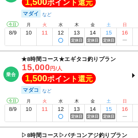
1,500
ポイント還元
マダイ
今日
月
火
水
木
金
土
日
8/9
10
11
12
13
14
15
16
定休日
定休日
定休日
★8時間コース★エギタコ釣りプラン
15,000
円/人
乗合
1,500
ポイント還元
マダコ
今日
月
火
水
木
金
土
日
8/9
10
11
12
13
14
15
16
定休日
定休日
定休日
▷8時間コース▷バチコンアジ釣りプラン