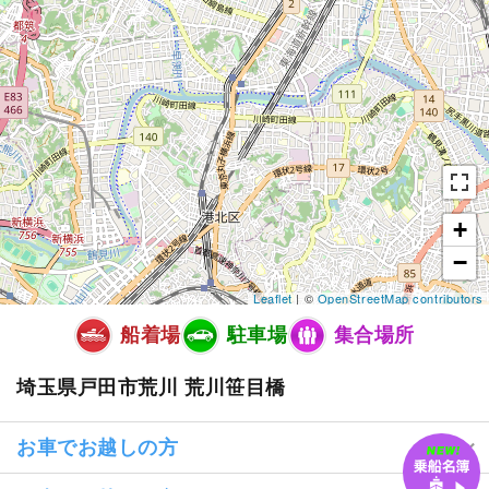
+
−
Leaflet
| ©
OpenStreetMap contributors
船着場
駐車場
集合場所
埼玉県戸田市荒川 荒川笹目橋
お車でお越しの方