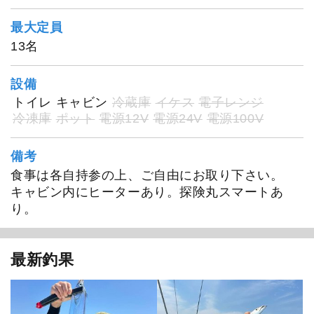
最大定員
13名
設備
トイレ
キャビン
冷蔵庫
イケス
電子レンジ
冷凍庫
ポット
電源12V
電源24V
電源100V
備考
食事は各自持参の上、ご自由にお取り下さい。
キャビン内にヒーターあり。探険丸スマートあ
り。
最新釣果