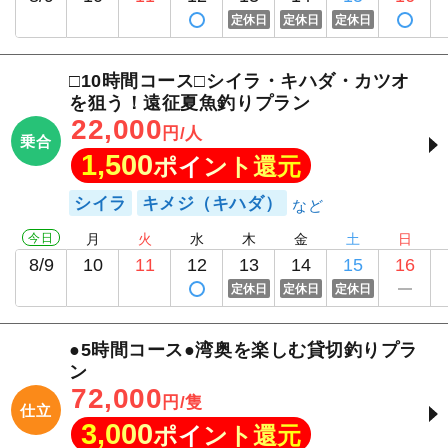
定休日
定休日
定休日
□10時間コース□シイラ・キハダ・カツオ
を狙う！遠征夏魚釣りプラン
22,000
円/人
乗合
1,500
ポイント還元
シイラ
キメジ（キハダ）
今日
月
火
水
木
金
土
日
8/9
10
11
12
13
14
15
16
定休日
定休日
定休日
●5時間コース●湾奥を楽しむ貸切釣りプラ
ン
72,000
円/隻
仕立
3,000
ポイント還元