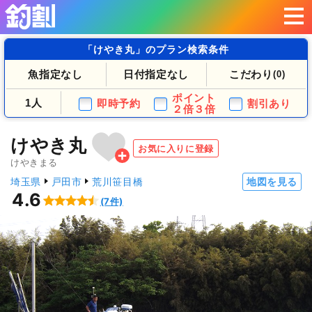
「けやき丸」のプラン検索条件
魚指定なし
日付指定なし
こだわり
(0)
ポイント
1人
即時予約
割引あり
２倍３倍
けやき丸
お気に入りに登録
けやきまる
埼玉県
戸田市
荒川笹目橋
地図を見る
4.6
(7件)