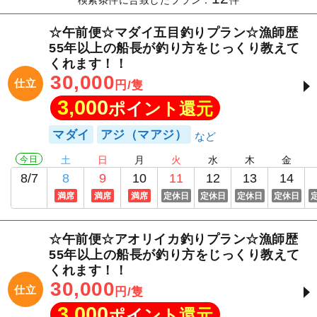
検索条件に合致したプラン：
件
☆午前便☆マダイ五目釣りプラン☆漁師歴
55年以上の船長が釣り方をじっくり教えて
くれます！！
30,000
仕立
円/隻
3,000
ポイント還元
マダイ
アジ（マアジ）
今日
土
日
月
火
水
木
金
8/7
8
9
10
11
12
13
14
満席
満席
満席
定休日
定休日
定休日
定休日
☆午前便☆アオリイカ釣りプラン☆漁師歴
55年以上の船長が釣り方をじっくり教えて
くれます！！
30,000
仕立
円/隻
3,000
ポイント還元