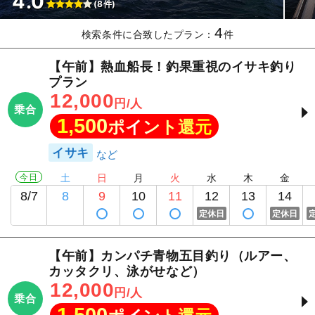
4.0
(8件)
4
検索条件に合致したプラン：
件
【午前】熱血船長！釣果重視のイサキ釣り
プラン
12,000
円/人
乗合
1,500
ポイント還元
イサキ
今日
土
日
月
火
水
木
金
8/7
8
9
10
11
12
13
14
定休日
定休日
【午前】カンパチ青物五目釣り（ルアー、
カッタクリ、泳がせなど）
12,000
円/人
乗合