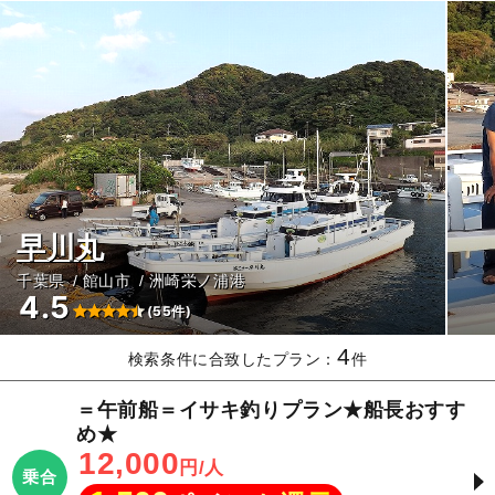
早川丸
千葉県
館山市
洲崎栄ノ浦港
4.5
(55件)
4
検索条件に合致したプラン：
件
＝午前船＝イサキ釣りプラン★船長おすす
め★
12,000
円/人
乗合