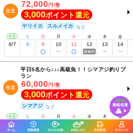
72,000
円/隻
仕立
3,000
ポイント還元
ヤリイカ
スルメイカ
今日
土
日
月
火
水
木
金
8/7
8
9
10
11
12
13
14
定休日
平日5名から♪♪♪高級魚！！シマアジ釣りプ
ラン
60,000
円/隻
仕立
3,000
ポイント還元
シマアジ
今日
土
日
月
火
水
木
金
8/7
8
9
10
11
12
13
14
定休日