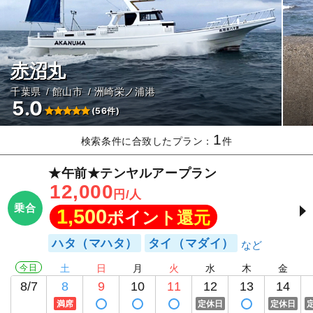
赤沼丸
千葉県
館山市
洲崎栄ノ浦港
5.0
(56件)
1
検索条件に合致したプラン：
件
★午前★テンヤルアープラン
12,000
円/人
乗合
1,500
ポイント還元
ハタ（マハタ）
タイ（マダイ）
今日
土
日
月
火
水
木
金
8/7
8
9
10
11
12
13
14
満席
定休日
定休日