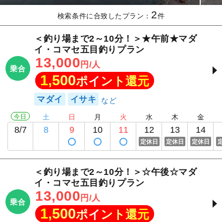
2
検索条件に合致したプラン：
件
＜釣り場まで2～10分！＞★午前★マダ
イ・コマセ五目釣りプラン
13,000
円/人
乗合
1,500
ポイント還元
マダイ
イサキ
今日
土
日
月
火
水
木
金
8/7
8
9
10
11
12
13
14
定休日
定休日
定休日
＜釣り場まで2～10分！＞☆午後☆マダ
イ・コマセ五目釣りプラン
13,000
円/人
乗合
1,500
ポイント還元