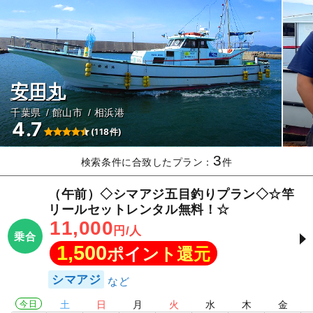
安田丸
千葉県
館山市
相浜港
4.7
(118件)
3
検索条件に合致したプラン：
件
（午前）◇シマアジ五目釣りプラン◇☆竿
リールセットレンタル無料！☆
11,000
円/人
乗合
1,500
ポイント還元
シマアジ
今日
土
日
月
火
水
木
金