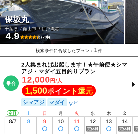
保坂丸
千葉県
館山市
伊戸漁港
4.9
(7件)
1
検索条件に合致したプラン：
件
2人集まれば出船します！★午前便★シマ
アジ・マダイ五目釣りプラン
12,000
円/人
乗合
1,500
ポイント還元
シマアジ
マダイ
今日
土
日
月
火
水
木
金
8/7
8
9
10
11
12
13
14
定休日
定休日