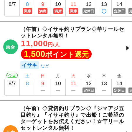
8/7
8
9
10
11
12
13
14
満席
満席
満席
満席
定休日
定休日
（午前）◇イサキ釣りプラン◇竿リールセ
ットレンタル無料！
11,000
円/人
乗合
1,500
ポイント還元
イサキ
今日
土
日
月
火
水
木
金
8/7
8
9
10
11
12
13
14
定休日
定休日
（午前）◇貸切釣りプラン◇『シマアジ五
目釣り』『イサキ釣り』で出船！ご希望の
ターゲットをお伝えください！☆竿リール
セットレンタル無料！