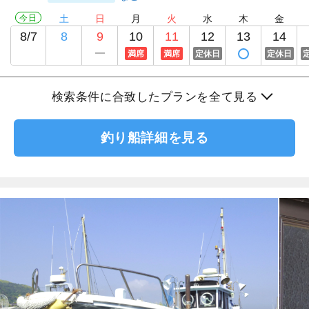
今日
土
日
月
火
水
木
金
8/7
8
9
10
11
12
13
14
満席
満席
定休日
定休日
検索条件に合致したプランを全て見る
釣り船詳細を見る