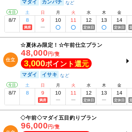
マダイ
カンパチ
今日
土
日
月
火
水
木
金
8/7
8
9
10
11
12
13
14
満席
定休日
定休日
☆夏休み限定！☆午前仕立プラン
48,000
円/隻
仕立
3,000
ポイント還元
マダイ
イサキ
今日
土
日
月
火
水
木
金
8/7
8
9
10
11
12
13
14
満席
定休日
定休日
◇午前◇マダイ五目釣りプラン
96,000
円/隻