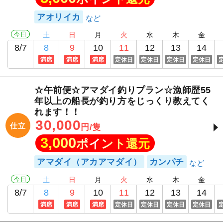
アオリイカ
今日
土
日
月
火
水
木
金
8/7
8
9
10
11
12
13
14
満席
満席
満席
定休日
定休日
定休日
定休日
☆午前便☆アマダイ釣りプラン☆漁師歴55
年以上の船長が釣り方をじっくり教えてく
れます！！
30,000
仕立
円/隻
3,000
ポイント還元
アマダイ（アカアマダイ）
カンパチ
今日
土
日
月
火
水
木
金
8/7
8
9
10
11
12
13
14
満席
満席
満席
定休日
定休日
定休日
定休日