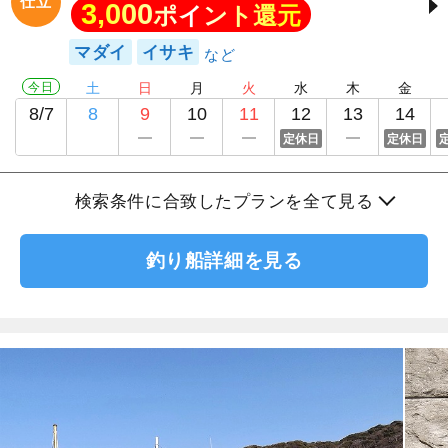
仕立
3,000
ポイント還元
マダイ
イサキ
今日
土
日
月
火
水
木
金
8/7
8
9
10
11
12
13
14
定休日
定休日
検索条件に合致したプランを全て見る
釣り船詳細を見る