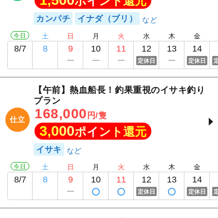
1,500
ポイント還元
カンパチ
イナダ（ブリ）
今日
土
日
月
火
水
木
金
8/7
8
9
10
11
12
13
14
定休日
定休日
【午前】熱血船長！釣果重視のイサキ釣り
プラン
168,000
円/隻
仕立
3,000
ポイント還元
イサキ
今日
土
日
月
火
水
木
金
8/7
8
9
10
11
12
13
14
定休日
定休日