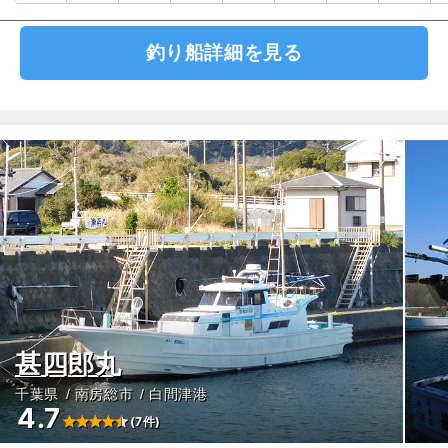
釣り船詳細を見る
甚四郎丸
千葉県
南房総市
白間津港
4.7
(7件)