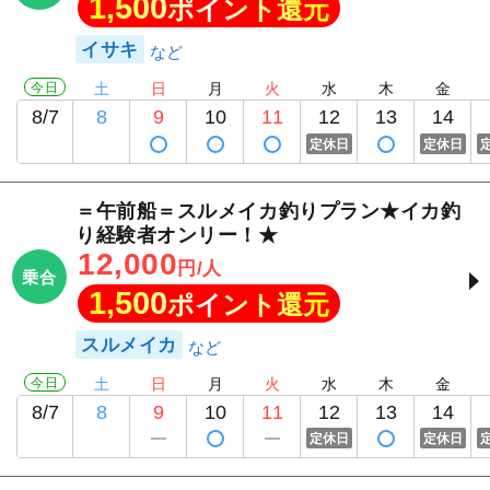
1,500
ポイント還元
イサキ
今日
土
日
月
火
水
木
金
8/7
8
9
10
11
12
13
14
定休日
定休日
＝午前船＝スルメイカ釣りプラン★イカ釣
り経験者オンリー！★
12,000
円/人
乗合
1,500
ポイント還元
スルメイカ
今日
土
日
月
火
水
木
金
8/7
8
9
10
11
12
13
14
定休日
定休日