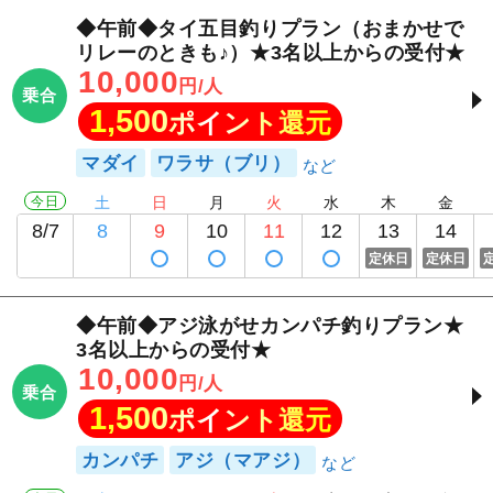
◆午前◆タイ五目釣りプラン（おまかせで
リレーのときも♪）★3名以上からの受付★
10,000
円/人
乗合
1,500
ポイント還元
マダイ
ワラサ（ブリ）
今日
土
日
月
火
水
木
金
8/7
8
9
10
11
12
13
14
定休日
定休日
◆午前◆アジ泳がせカンパチ釣りプラン★
3名以上からの受付★
10,000
円/人
乗合
1,500
ポイント還元
カンパチ
アジ（マアジ）