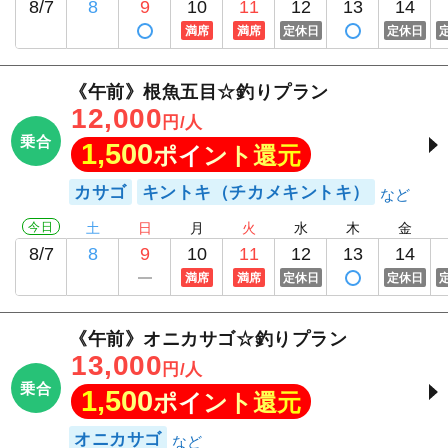
8/7
8
9
10
11
12
13
14
満席
満席
定休日
定休日
《午前》根魚五目☆釣りプラン
12,000
円/人
乗合
1,500
ポイント還元
カサゴ
キントキ（チカメキントキ）
今日
土
日
月
火
水
木
金
8/7
8
9
10
11
12
13
14
満席
満席
定休日
定休日
《午前》オニカサゴ☆釣りプラン
13,000
円/人
乗合
1,500
ポイント還元
オニカサゴ