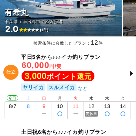
有希丸
千葉県
南房総市
乙浜漁港
2.0
(1件)
12
検索条件に合致したプラン：
件
平日5名から♪♪♪イカ釣りプラン
60,000
円/隻
仕立
3,000
ポイント還元
ヤリイカ
スルメイカ
今日
土
日
月
火
水
木
金
8/7
8
9
10
11
12
13
14
定休日
土日祝6名から♪♪♪イカ釣りプラン