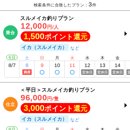
3
検索条件に合致したプラン：
件
スルメイカ釣りプラン
12,000
円/人
乗合
1,500
ポイント還元
イカ（スルメイカ）
今日
土
日
月
火
水
木
金
8/7
8
9
10
11
12
13
14
満席
定休日
定休日
定休日
＜平日＞スルメイカ釣りプラン
96,000
円/隻
仕立
3,000
ポイント還元
イカ（スルメイカ）
今日
土
日
月
火
水
木
金