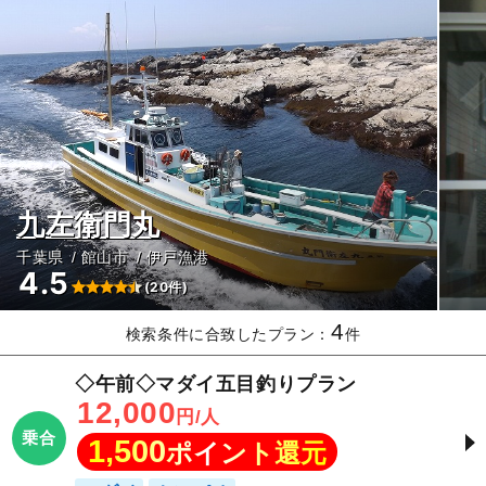
九左衛門丸
千葉県
館山市
伊戸漁港
4.5
(20件)
4
検索条件に合致したプラン：
件
◇午前◇マダイ五目釣りプラン
12,000
円/人
乗合
1,500
ポイント還元