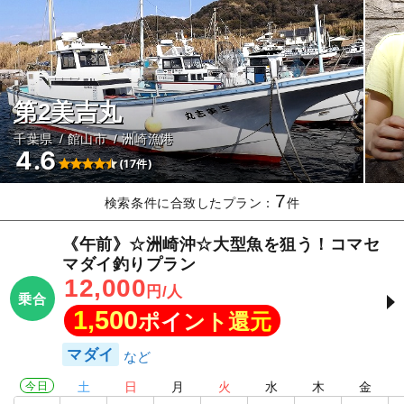
第2美吉丸
千葉県
館山市
洲崎漁港
4.6
(17件)
7
検索条件に合致したプラン：
件
《午前》☆洲崎沖☆大型魚を狙う！コマセ
マダイ釣りプラン
12,000
円/人
乗合
1,500
ポイント還元
マダイ
今日
土
日
月
火
水
木
金