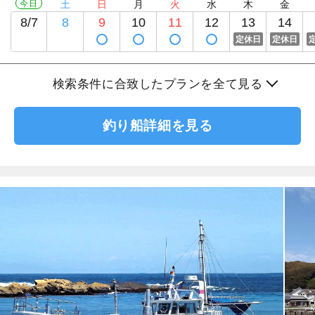
今日
土
日
月
火
水
木
金
8/7
8
9
10
11
12
13
14
定休日
定休日
検索条件に合致したプランを全て見る
釣り船詳細を見る