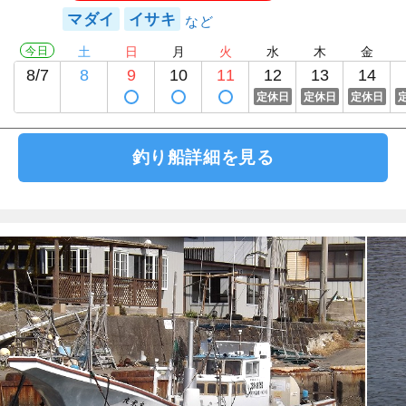
マダイ
イサキ
今日
土
日
月
火
水
木
金
8/7
8
9
10
11
12
13
14
定休日
定休日
定休日
釣り船詳細を見る