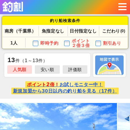
釣り船検索条件
南房（千葉県）
魚指定なし
日付指定なし
こだわり
(0)
ポイント
1人
即時予約
割引あり
２倍３倍
13
1
13
件
（
～
件）
人気順
安い順
評価順
2
ポイント
倍！
お試しモニター中！
30
17
新規加盟から
日以内の釣り船を見る（
件）