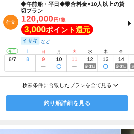
◆午前船・平日◆乗合料金×10人以上の貸
切プラン
120,000
円/隻
仕立
3,000
ポイント還元
イサキ
今日
土
日
月
火
水
木
金
8/7
8
9
10
11
12
13
14
定休日
定休日
検索条件に合致したプランを全て見る
釣り船詳細を見る