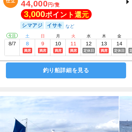
仕立
44,000
円/隻
3,000
ポイント還元
シマアジ
イサキ
今日
土
日
月
火
水
木
金
8/7
8
9
10
11
12
13
14
満席
満席
満席
満席
定休日
満席
定休日
釣り船詳細を見る