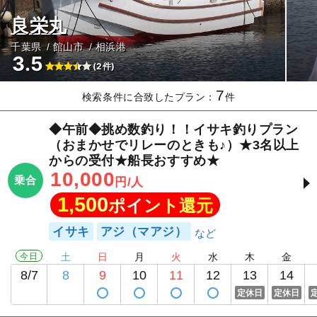
良栄丸
千葉県
館山市
相浜港
3.5
(2件)
7
検索条件に合致したプラン：
件
◆午前◆挑め数釣り！！イサキ釣りプラン
（おまかせでリレーのときも♪）★3名以上
からの受付★船長おすすめ★
10,000
乗合
円/人
1,500
ポイント還元
イサキ
アジ（マアジ）
今日
土
日
月
火
水
木
金
8/7
8
9
10
11
12
13
14
定休日
定休日