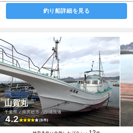
釣り船詳細を見る
山賀丸
千葉県
南房総市
小浦漁港
4.2
(6件)
12