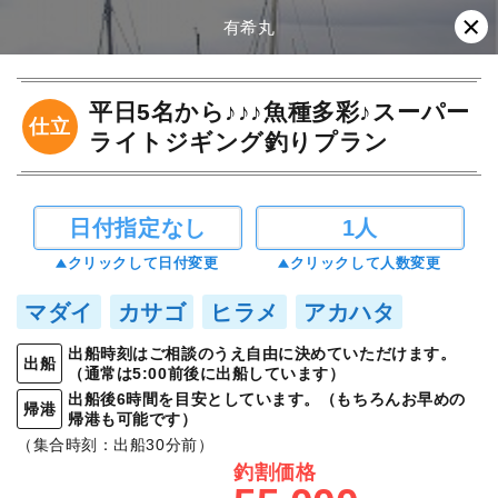
有希丸
平日5名から♪♪♪魚種多彩♪スーパー
仕立
ライトジギング釣りプラン
日付指定なし
1人
クリックして日付変更
クリックして人数変更
マダイ
カサゴ
ヒラメ
アカハタ
出船時刻はご相談のうえ自由に決めていただけます。
出船
（通常は5:00前後に出船しています）
出船後6時間を目安としています。（もちろんお早めの
帰港
帰港も可能です）
（集合時刻：出船30分前）
釣割価格