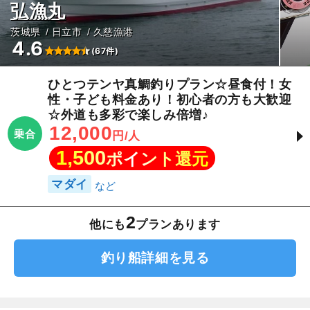
弘漁丸
茨城県
日立市
久慈漁港
4.6
(67件)
ひとつテンヤ真鯛釣りプラン☆昼食付！女
性・子ども料金あり！初心者の方も大歓迎
☆外道も多彩で楽しみ倍増♪
12,000
乗合
円/人
1,500
ポイント還元
マダイ
2
他にも
プランあります
釣り船詳細を見る