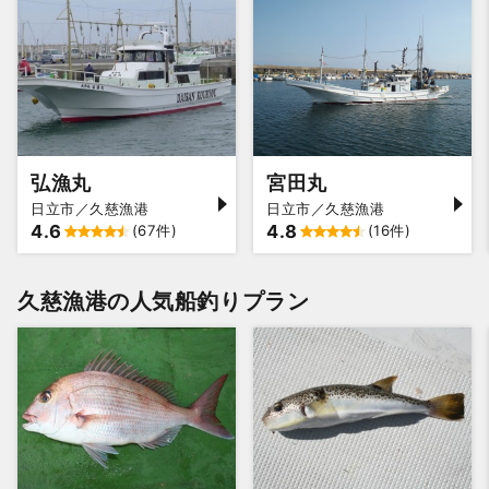
弘漁丸
宮田丸
日立市／久慈漁港
日立市／久慈漁港
4.6
4.8
(67件)
(16件)
久慈漁港の人気船釣りプラン