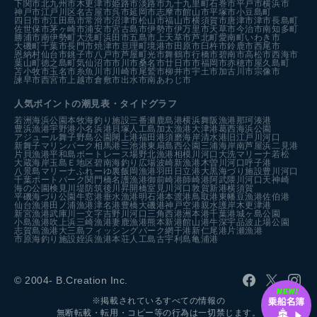
下関市
北九州市
木更津市
姫路市
淡路市
九十九里町
石巻市
平戸市
横浜市
神戸市
江戸川区
名古屋市
呉市
延岡市
志摩市
館山市
平塚市
小豆島町
四日市市
江田島市
常滑市
沼津市
松山市
福山市
横須賀市
唐津市
津市
長島町
佐世保市
茅ヶ崎市
浦安市
宮古島市
伊勢市
伊万里市
天草市
今治市
南知多町
勝浦市
南伊勢町
大洗町
浜田市
五島市
上天草市
芦北町
愛南町
いわき市
大磯町
千葉市
長門市
焼津市
亘理町
境港市
田原市
臼杵市
鈴鹿市
西尾市
恩納村
仙台市
銚子市
八戸市
芦屋町
光市
舞鶴市
行橋市
碧南市
高松市
西海市
葉山町
徳之島町
気仙沼市
市川市
桑名市
廿日市市
福岡市
赤穂市
屋久島町
苫小牧市
玉名市
糸魚川市
川崎市
尾鷲市
柳井市
宇土市
加古川市
宗像市
諫早市
西宮市
上越市
倉敷市
出水市
南あわじ市
人気ポイントの潮見表・タイドグラフ
若洲海浜公園
本牧海釣り施設
三番瀬
鹿島港
横浜
舞阪漁港
那珂湊港
豊浜漁港
宇野港
小名浜港
貝塚人工島
加太漁港
大津港
葛西海浜公園
アジュール舞子
野島公園
閖上港
福田港
須磨海岸
清水港
旧江戸川河口
新舞子マリンパーク
相馬港
三池港
東扇島西公園
三浦海岸
南芦屋浜
二見港
片貝漁港
平和島ボートレース場
野北漁港
相模川河口
大洗マリーナ
若松
大蔵海岸
玉島Ｅ地区
碧南海釣り広場
波崎新漁港
木曽川河口
呼子港
八景島マリーナ
ふれーゆ裏
飯岡漁港
羽田
日立港
大黒海づり施設
豊川河口
千葉ポートパーク
関門橋
名護漁港
御前崎港
師崎港
阿武隈川河口
天神崎
海の公園
検見川堤防
筑後川昇開橋
室見川河口
敦賀新港
横須賀
平磯海づり公園
牛窓港
垂水漁港
明石港
本渡港
鳥取港
東幡豆漁港
佐伯港
仙台漁港
田ノ浦漁港
津名港
豊橋
大磯港
神戸空港親水護岸
木更津港
新宮漁港
武庫川一文字
吉野川河口
三角西港
洲本港
千葉港
城ヶ島公園
小島漁港
吹上浜
三崎漁港
妻鹿漁港
熊本新港
館山港
牛深
宇品波止場公園
志賀島漁港
大三島フィッシングパーク
網干港
新仁尾港
片瀬漁港
市原海釣り施設
姪浜漁港
本荘人工島
古宇利島
亀浦港
© 2004- B.Creation Inc.
※掲載されているすべての情報の
無断転載・転用・コピー等の行為は一切禁じます。