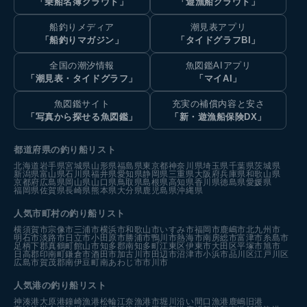
「乗船名簿クラウド」
「遊漁船クラウド」
船釣りメディア
潮見表アプリ
「船釣りマガジン」
「タイドグラフBI」
全国の潮汐情報
魚図鑑AIアプリ
「潮見表・タイドグラフ」
「マイAI」
魚図鑑サイト
充実の補償内容と安さ
「写真から探せる魚図鑑」
「新・遊漁船保険DX」
都道府県の釣り船リスト
北海道
岩手県
宮城県
山形県
福島県
東京都
神奈川県
埼玉県
千葉県
茨城県
新潟県
富山県
石川県
福井県
愛知県
静岡県
三重県
大阪府
兵庫県
和歌山県
京都府
広島県
岡山県
山口県
鳥取県
島根県
高知県
香川県
徳島県
愛媛県
福岡県
佐賀県
長崎県
熊本県
大分県
鹿児島県
沖縄県
人気市町村の釣り船リスト
横須賀市
宗像市
三浦市
横浜市
和歌山市
いすみ市
福岡市
鹿嶋市
北九州市
明石市
淡路市
日立市
小田原市
勝浦市
鴨川市
熱海市
南房総市
富津市
糸島市
足柄下郡真鶴町
館山市
知多郡南知多町
江東区
伊東市
大田区
平塚市
旭市
日高郡印南町
鎌倉市
酒田市
加古川市
田辺市
沼津市
小浜市
品川区
江戸川区
広島市
賀茂郡南伊豆町
南あわじ市
市川市
人気港の釣り船リスト
神湊港
大原港
鐘崎漁港
松輪江奈漁港
市堀川沿い
間口漁港
鹿嶋旧港