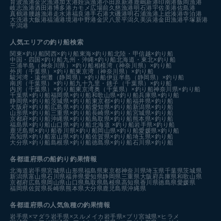
育波漁港
金沢漁港
加太港
姪浜漁港
小田原新港
鹿嶋新港
印南港
飯岡漁港
岐志漁港
酒田港
博多港カモメ広場前
久慈漁港
明石港
宇佐美港
佐島港
真鶴港
腰越漁港
走水港
福良港
手石港
大磯港
明石浦漁港
上総湊港
寺泊港
大洗港
大飯港
福浦港
境港中野港
金沢八景平潟
久美浜港
金田漁港
平塚新港
平潟港
人気エリアの釣り船検索
関東×釣り船
関西×釣り船
東海×釣り船
北陸・甲信越×釣り船
中国・四国×釣り船
九州・沖縄×釣り船
北海道・東北×釣り船
三浦半島（神奈川県）×釣り船
相模湾（神奈川県）×釣り船
外房（千葉県）×釣り船
東京湾（神奈川県）×釣り船
駿河湾・遠州灘（静岡県）×釣り船
伊豆半島（静岡県）×釣り船
南房（千葉県）×釣り船
九十九里・銚子（千葉県）×釣り船
内房（千葉県）×釣り船
東京湾奥（千葉県）×釣り船
神奈川県×釣り船
千葉県×釣り船
福岡県×釣り船
和歌山県×釣り船
兵庫県×釣り船
静岡県×釣り船
茨城県×釣り船
東京都×釣り船
福井県×釣り船
大阪府×釣り船
広島県×釣り船
愛知県×釣り船
新潟県×釣り船
山形県×釣り船
三重県×釣り船
長崎県×釣り船
宮城県×釣り船
京都府×釣り船
沖縄県×釣り船
鳥取県×釣り船
熊本県×釣り船
福島県×釣り船
山口県×釣り船
北海道 ×釣り船
岩手県×釣り船
鹿児島県×釣り船
香川県×釣り船
岡山県×釣り船
愛媛県×釣り船
高知県×釣り船
富山県×釣り船
佐賀県×釣り船
埼玉県×釣り船
大分県×釣り船
島根県×釣り船
徳島県×釣り船
石川県×釣り船
各都道府県の船釣り釣果情報
北海道
岩手県
宮城県
山形県
福島県
東京都
神奈川県
埼玉県
千葉県
茨城県
新潟県
富山県
石川県
福井県
愛知県
静岡県
三重県
大阪府
兵庫県
和歌山県
京都府
広島県
岡山県
山口県
鳥取県
島根県
高知県
香川県
徳島県
愛媛県
福岡県
佐賀県
長崎県
熊本県
大分県
鹿児島県
沖縄県
各都道府県の人気魚種の釣果情報
岩手県×マダラ
岩手県×スルメイカ
岩手県×ブリ
宮城県×ヒラメ