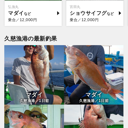
弘漁丸
宮田丸
マダイ
ショウサイフグ
12,000
12,000
乗合／
円
乗合／
円
久慈漁港の最新釣果
マダイ
マダイ
1
1
久慈漁港／
日前
久慈漁港／
日前