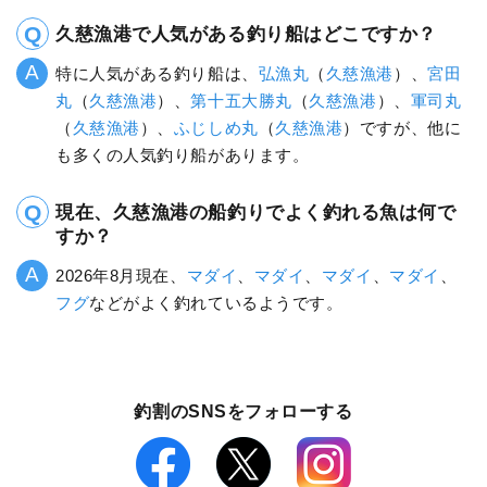
久慈漁港で人気がある釣り船はどこですか？
特に人気がある釣り船は、
弘漁丸
（
久慈漁港
）、
宮田
丸
（
久慈漁港
）、
第十五大勝丸
（
久慈漁港
）、
軍司丸
（
久慈漁港
）、
ふじしめ丸
（
久慈漁港
）ですが、他に
も多くの人気釣り船があります。
現在、久慈漁港の船釣りでよく釣れる魚は何で
すか？
2026年8月現在、
マダイ
、
マダイ
、
マダイ
、
マダイ
、
フグ
などがよく釣れているようです。
釣割のSNSをフォローする