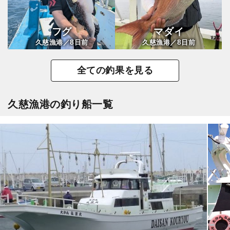
フグ
マダイ
8
8
久慈漁港／
日前
久慈漁港／
日前
全ての釣果を見る
久慈漁港の釣り船一覧