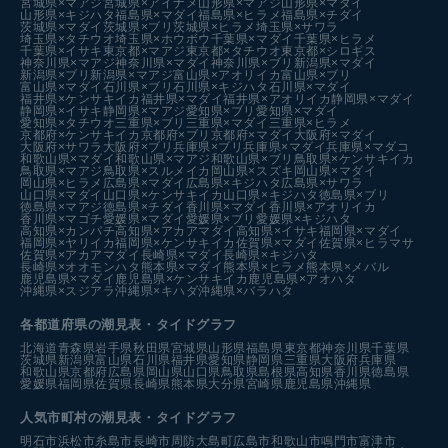
宮城県×マアジ
宮城県×アイナメ
山形県×マアジ
山形県×マダイ
山形県×キジハタ
福島県×マダイ
福島県×ヒラメ
福島県×チダイ
茨城県×マダイ
茨城県×ブリ
茨城県×ヒラメ
埼玉県×サワラ
埼玉県×タチウオ
埼玉県×ホウボウ
千葉県×マダイ
千葉県×ヒラメ
千葉県×イサキ
東京都×マアジ
東京都×タチウオ
東京都×シロギス
神奈川県×マアジ
神奈川県×マダイ
神奈川県×ブリ
新潟県×マダイ
新潟県×ブリ
新潟県×マアジ
富山県×アオリイカ
富山県×ブリ
富山県×マダイ
石川県×ブリ
石川県×キジハタ
石川県×マダイ
福井県×ケンサキイカ
福井県×マダイ
福井県×アオリイカ
静岡県×マダイ
静岡県×イサキ
静岡県×マアジ
愛知県×ブリ
愛知県×マダイ
愛知県×タチウオ
三重県×ブリ
三重県×マダイ
三重県×ヒラメ
京都府×ケンサキイカ
京都府×ブリ
京都府×マダイ
大阪府×マダイ
大阪府×サワラ
大阪府×ブリ
兵庫県×ブリ
兵庫県×マダイ
兵庫県×マダコ
和歌山県×マダイ
和歌山県×マアジ
和歌山県×ブリ
鳥取県×ケンサキイカ
鳥取県×マアジ
鳥取県×スルメイカ
岡山県×スズキ
岡山県×マダイ
岡山県×ヒラメ
広島県×マダイ
広島県×キジハタ
広島県×サワラ
山口県×マダイ
山口県×ケンサキイカ
山口県×キジハタ
徳島県×ブリ
徳島県×マアジ
徳島県×チダイ
香川県×マダイ
香川県×アオリイカ
香川県×マゴチ
愛媛県×マダイ
愛媛県×ブリ
愛媛県×キジハタ
高知県×カンパチ
高知県×アカアマダイ
高知県×イサキ
福岡県×マダイ
福岡県×ヤリイカ
福岡県×ケンサキイカ
佐賀県×マダイ
佐賀県×ヒラマサ
佐賀県×アカアマダイ
長崎県×マダイ
長崎県×キジハタ
長崎県×オオモンハタ
熊本県×マダイ
熊本県×ヒラメ
熊本県×メバル
鹿児島県×マダイ
鹿児島県×ケンサキイカ
鹿児島県×アオハタ
沖縄県×スジアラ
沖縄県×キハダ
沖縄県×バラハタ
各都道府県の潮見表
・タイドグラフ
北海道
青森県
岩手県
秋田県
宮城県
山形県
福島県
東京都
神奈川県
千葉県
茨城県
新潟県
富山県
石川県
福井県
愛知県
静岡県
三重県
大阪府
兵庫県
和歌山県
京都府
広島県
岡山県
山口県
鳥取県
島根県
高知県
香川県
徳島県
愛媛県
福岡県
佐賀県
長崎県
熊本県
大分県
宮崎県
鹿児島県
沖縄県
人気市町村の潮見表・タイドグラフ
明石市
浜松市
糸島市
長崎市
周防大島町
広島市
和歌山市
鳴門市
富津市