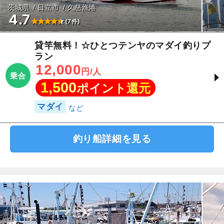
茨城県
日立市
久慈漁港
4.7
(7件)
貸竿無料！☆ひとつテンヤのマダイ釣りプ
ラン
12,000
円/人
乗合
1,500
ポイント還元
マダイ
釣り船詳細を見る