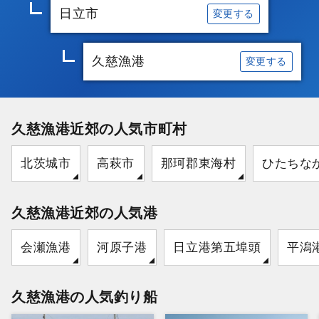
日立市
変更する
久慈漁港
変更する
久慈漁港近郊の人気市町村
北茨城市
高萩市
那珂郡東海村
ひたちな
久慈漁港近郊の人気港
会瀬漁港
河原子港
日立港第五埠頭
平潟
久慈漁港の人気釣り船