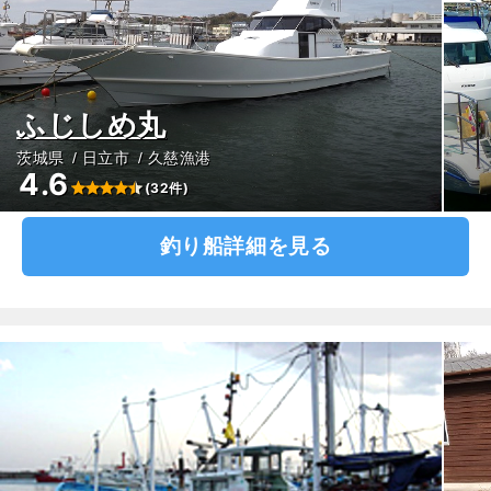
ふじしめ丸
茨城県
日立市
久慈漁港
4.6
(32件)
釣り船詳細を見る