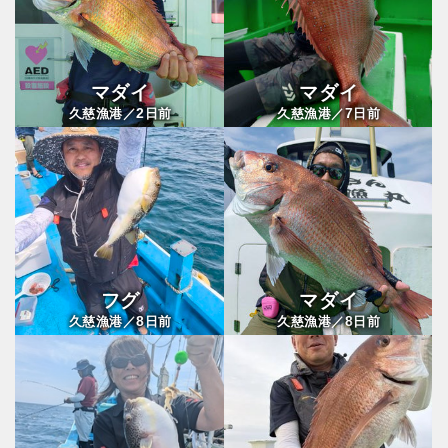
マダイ
マダイ
2
7
久慈漁港／
日前
久慈漁港／
日前
フグ
マダイ
8
8
久慈漁港／
日前
久慈漁港／
日前