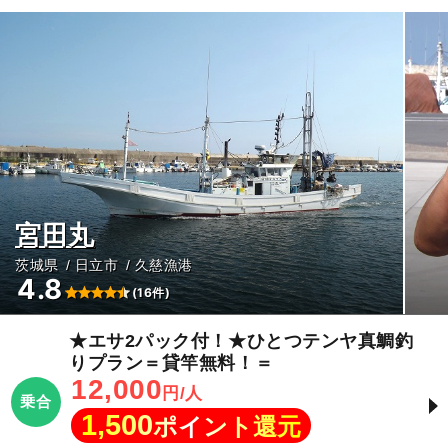
宮田丸
茨城県
日立市
久慈漁港
4.8
(16件)
★エサ2パック付！★ひとつテンヤ真鯛釣
りプラン＝貸竿無料！＝
12,000
円/人
乗合
1,500
ポイント還元