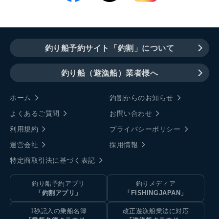
釣り船予約サイト「釣割」について
釣り船（遊漁船）業者様へ
ホーム
釣割からのお知らせ
よくあるご質問
お問い合わせ
利用規約
プライバシーポリシー
運営会社
採用情報
特定商取引法に基づく表記
釣り船予約アプリ
釣りメディア
「釣割アプリ」
「FISHINGJAPAN」
1秒記入の乗船名簿
改正遊漁船業法に対応