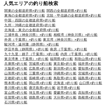
人気エリアの釣り船検索
関東の全都道府県×釣り船
関西の全都道府県×釣り船
東海の全都道府県×釣り船
北陸・甲信越の全都道府県×釣り船
中国・四国の全都道府県×釣り船
九州・沖縄の全都道府県×釣り船
北海道・東北の全都道府県×釣り船
三浦半島（神奈川県）×釣り船
相模湾（神奈川県）×釣り船
外房（千葉県）×釣り船
東京湾（神奈川県）×釣り船
駿河湾・遠州灘（静岡県）×釣り船
伊豆半島（静岡県）×釣り船
南房（千葉県）×釣り船
九十九里・銚子（千葉県）×釣り船
内房（千葉県）×釣り船
東京湾奥（千葉県）×釣り船
福岡県×釣り船
和歌山県×釣り船
兵庫県×釣り船
茨城県×釣り船
東京都×釣り船
福井県×釣り船
大阪府×釣り船
広島県×釣り船
新潟県×釣り船
愛知県×釣り船
山形県×釣り船
三重県×釣り船
沖縄県×釣り船
宮城県×釣り船
京都府×釣り船
長崎県×釣り船
鳥取県×釣り船
福島県×釣り船
熊本県×釣り船
岡山県×釣り船
北海道 ×釣り船
山口県×釣り船
香川県×釣り船
鹿児島県×釣り船
岩手県×釣り船
富山県×釣り船
埼玉県×釣り船
愛媛県×釣り船
高知県×釣り船
佐賀県×釣り船
徳島県×釣り船
大分県×釣り船
島根県×釣り船
石川県×釣り船