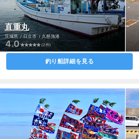
直重丸
茨城県
日立市
久慈漁港
4.0
(2件)
釣り船詳細を見る