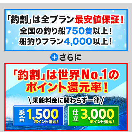
釣り船からのメッセージ
釣割会員の皆様コンニチハ！黒潮と親潮がぶつか
り合う『常磐海域』に面した久慈漁港から出船し、
好釣果を狙います☆皆様、ぜひ一度遊びに来てくだ
さいね(＾▽＾)♪