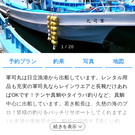
1
/
20
予約プラン
釣果
写真
地図
軍司丸は日立漁港から出船しています。レンタル用
品も充実の軍司丸ならレインウエアと長靴だけあれ
ばOKです！テンヤ真鯛やタイラバ釣りなど、真鯛
中心に出船しています。若き船長は、久慈の海のプ
ロ！皆様の釣りをバッチリサポートしてくれますよ
♪お友達や家族同士で、船長の目指す【楽しい釣
続きを表示
り】を味わってみてはいかがですか？