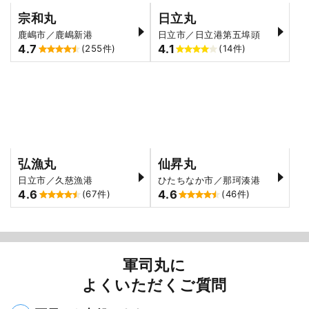
宗和丸
日立丸
鹿嶋市／鹿嶋新港
日立市／日立港第五埠頭
4.7
4.1
(255件)
(14件)
弘漁丸
仙昇丸
日立市／久慈漁港
ひたちなか市／那珂湊港
4.6
4.6
(67件)
(46件)
軍司丸に
よくいただくご質問