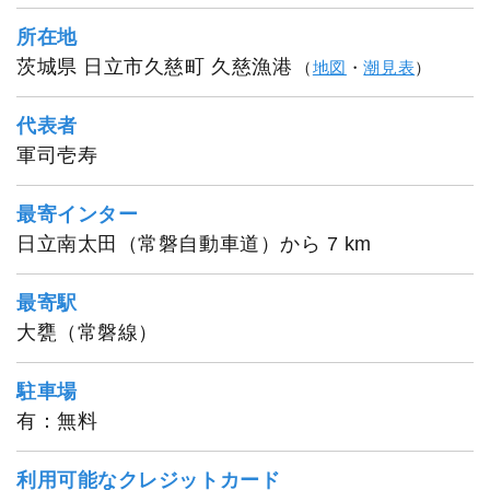
所在地
茨城県 日立市久慈町 久慈漁港
（
地図
・
潮見表
）
代表者
軍司壱寿
最寄インター
日立南太田（常磐自動車道）から 7 km
最寄駅
大甕（常磐線）
駐車場
有：無料
利用可能なクレジットカード