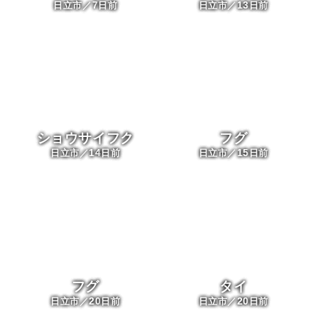
7
1
/
20
13
日立市／
日前
日立市／
日前
ショウサイフク
フグ
14
15
日立市／
日前
日立市／
日前
フグ
タイ
軍司丸
20
20
日立市／
日前
日立市／
日前