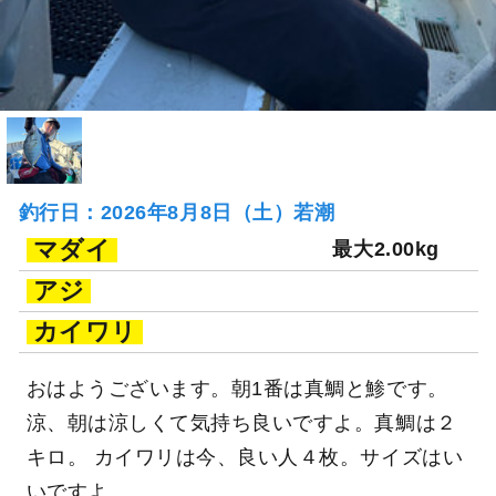
釣行日：2026年8月8日（土）若潮
マダイ
最大2.00kg
アジ
カイワリ
おはようございます。朝1番は真鯛と鯵です。
涼、朝は涼しくて気持ち良いですよ。真鯛は２
キロ。 カイワリは今、良い人４枚。サイズはい
いですよ。