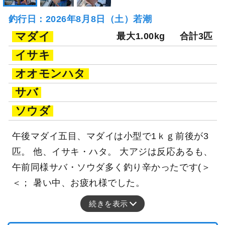
釣行日：2026年8月8日（土）若潮
マダイ
最大1.00kg
合計3匹
イサキ
オオモンハタ
サバ
ソウダ
午後マダイ五目、マダイは小型で1ｋｇ前後が3
匹。 他、イサキ・ハタ。 大アジは反応あるも、
午前同様サバ・ソウダ多く釣り辛かったです(＞
＜； 暑い中、お疲れ様でした。
続きを表示