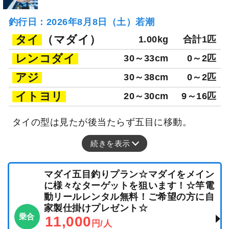
釣行日：2026年8月8日（土）若潮
タイ
（マダイ）
1.00kg
合計1匹
レンコダイ
30～33cm
0～2匹
アジ
30～38cm
0～2匹
イトヨリ
20～30cm
9～16匹
タイの型は見たが後当たらず五目に移動。
続きを表示
マダイ五目釣りプラン☆マダイをメイン
に様々なターゲットを狙います！☆竿電
動リールレンタル無料！ご希望の方に自
家製仕掛けプレゼント☆
乗合
11,000
円/人