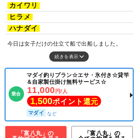
カイワリ
ヒラメ
ハナダイ
今日は女子だけの仕立て船で出船しました。
続きを表示
マダイ釣りプラン☆エサ・氷付き☆貸竿
＆自家製仕掛け無料サービス☆
11,000
円/人
乗合
1,500
ポイント還元
マダイ
「富八丸」の
「富八丸」の