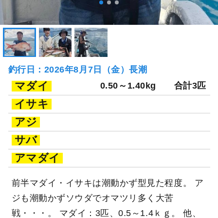
釣行日：2026年8月7日（金）長潮
マダイ
0.50～1.40kg
合計3匹
イサキ
アジ
サバ
アマダイ
前半マダイ・イサキは潮動かず型見た程度。 ア
ジも潮動かずソウダでオマツリ多く大苦
戦・・・。 マダイ：3匹、0.5～1.4ｋｇ。 他、