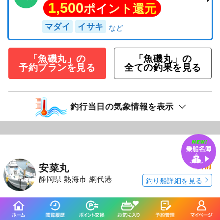
1,500
ポイント還元
マダイ
イサキ
「魚磯丸」の
「魚磯丸」の
予約プランを見る
全ての釣果を見る
釣行当日の気象情報を表示
3日前
安菜丸
静岡県 熱海市 網代港
釣り船詳細を見る