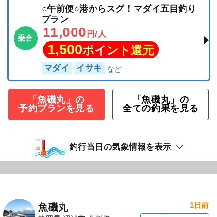
○午前便○港からスグ！マダイ五目釣り
プラン
11,000
円/人
乗合
1,500
ポイント還元
マダイ
イサキ
「魚磯丸」の
「魚磯丸」の
予約プランを見る
全ての釣果を見る
釣行当日の気象情報を表示
1日前
魚磯丸