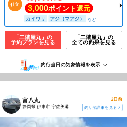
仕立
3,000
ポイント還元
カイワリ
アジ（マアジ）
「二階屋丸」の
「二階屋丸」の
予約プランを見る
全ての釣果を見る
釣行当日の気象情報を表示
2日前
富八丸
静岡県 伊東市 宇佐美港
釣り船詳細を見る