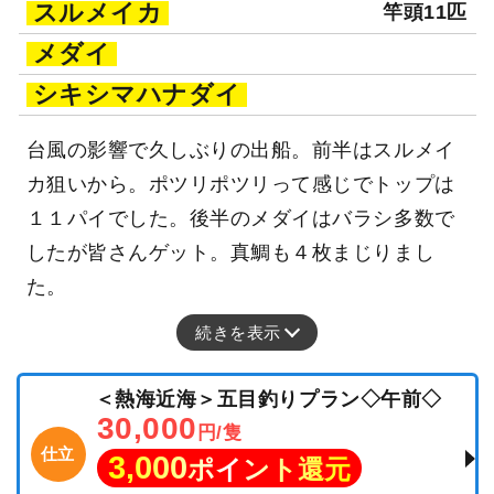
スルメイカ
竿頭11匹
メダイ
シキシマハナダイ
台風の影響で久しぶりの出船。前半はスルメイ
カ狙いから。ポツリポツリって感じでトップは
１１パイでした。後半のメダイはバラシ多数で
したが皆さんゲット。真鯛も４枚まじりまし
た。
続きを表示
＜熱海近海＞五目釣りプラン◇午前◇
30,000
円/隻
仕立
3,000
ポイント還元