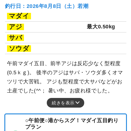
釣行日：2026年8月8日（土）若潮
マダイ
アジ
最大0.50kg
サバ
ソウダ
午前マダイ五目、前半アジは反応少なく型程度
(0.5ｋｇ)。 後半のアジはサバ・ソウダ多くオマ
ツリで大苦戦。 アジも型程度で大サバなどがお
土産でした(^^； 暑い中、お疲れ様でした。
続きを表示
○午前便○港からスグ！マダイ五目釣り
プラン