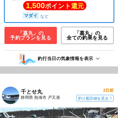
1,500
ポイント還元
マダイ
「嘉丸」の
「嘉丸」の
予約プランを見る
全ての釣果を見る
釣行当日の気象情報を表示
2日前
千とせ丸
静岡県 熱海市 戸又港
釣り船詳細を見る