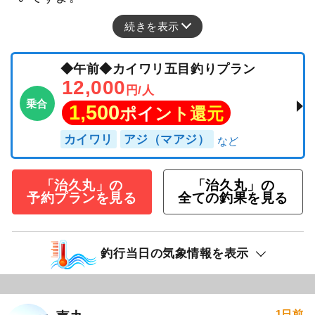
続きを表示
◆午前◆カイワリ五目釣りプラン
12,000
円/人
乗合
1,500
ポイント還元
カイワリ
アジ（マアジ）
「治久丸」の
「治久丸」の
予約プランを見る
全ての釣果を見る
釣行当日の気象情報を表示
1日前