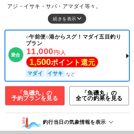
アジ・イサキ・サバ・アマダイ等々。
続きを表示
○午前便○港からスグ！マダイ五目釣り
プラン
11,000
円/人
乗合
1,500
ポイント還元
マダイ
イサキ
「魚磯丸」の
「魚磯丸」の
予約プランを見る
全ての釣果を見る
釣行当日の気象情報を表示