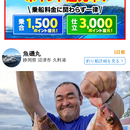
1日前
魚磯丸
静岡県 沼津市 久料港
釣り船詳細を見る