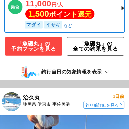
11,000
円/人
乗合
1,500
ポイント還元
マダイ
イサキ
「魚磯丸」の
「魚磯丸」の
予約プランを見る
全ての釣果を見る
釣行当日の気象情報を表示
1日前
治久丸
静岡県 伊東市 宇佐美港
釣り船詳細を見る