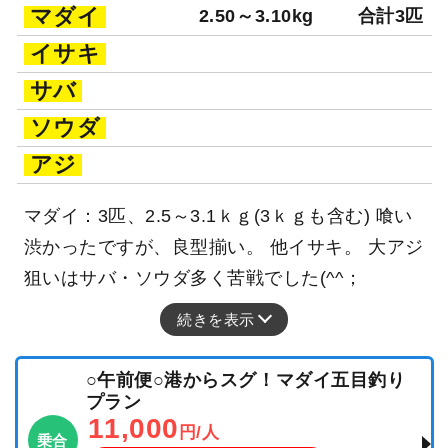
マダイ
2.50～3.10kg
合計3匹
イサキ
サバ
ソウダ
アジ
マダイ：3匹、2.5～3.1ｋｇ(3ｋｇも含む) 喰い
渋かったですが、良型揃い。 他イサキ。 大アジ
狙いはサバ・ソウダ多く苦戦でした(^^；
続きを表示
○午前便○港からスグ！マダイ五目釣り
プラン
11,000
円/人
乗合