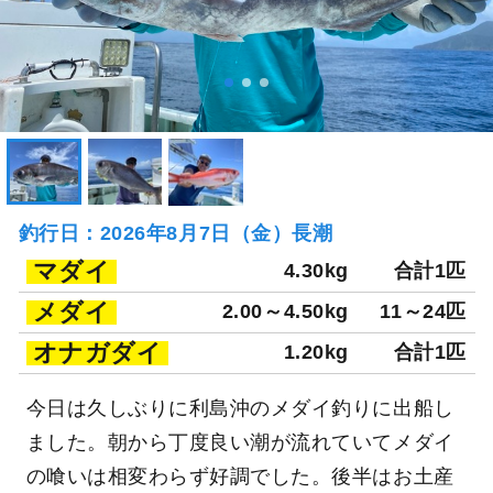
釣行日：2026年8月7日（金）長潮
マダイ
4.30kg
合計1匹
メダイ
2.00～4.50kg
11～24匹
オナガダイ
1.20kg
合計1匹
今日は久しぶりに利島沖のメダイ釣りに出船し
ました。朝から丁度良い潮が流れていてメダイ
の喰いは相変わらず好調でした。後半はお土産