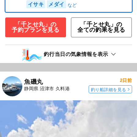
イサキ
メダイ
「千とせ丸」の
「千とせ丸」の
予約プランを見る
全ての釣果を見る
釣行当日の気象情報を表示
2日前
魚磯丸
静岡県 沼津市 久料港
釣り船詳細を見る