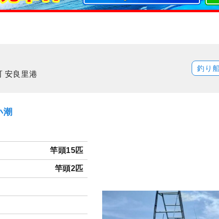
釣り
町 安良里港
小潮
竿頭15匹
竿頭2匹