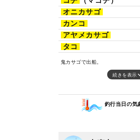
コチ
（マゴチ）
オニカサゴ
カンコ
アヤメカサゴ
タコ
鬼カサゴで出船。
続きを表示
釣行当日の気