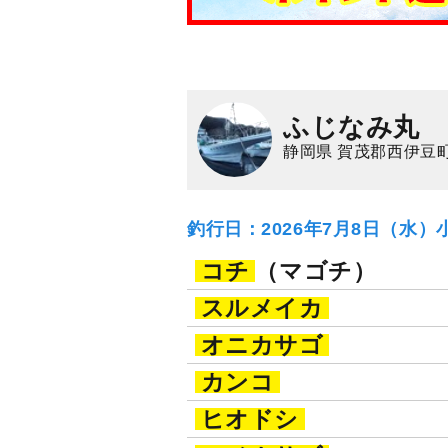
ふじなみ丸
静岡県 賀茂郡西伊豆
釣行日：2026年7月8日（水）
コチ
（マゴチ）
スルメイカ
オニカサゴ
カンコ
ヒオドシ