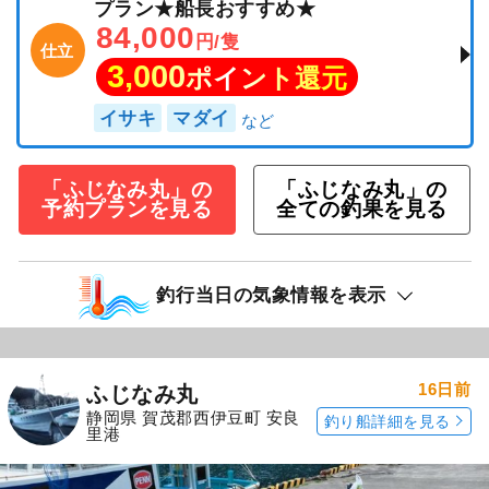
プラン★船長おすすめ★
84,000
円/隻
仕立
3,000
ポイント還元
イサキ
マダイ
「ふじなみ丸」の
「ふじなみ丸」の
予約プランを見る
全ての釣果を見る
釣行当日の気象情報を表示
16日前
ふじなみ丸
静岡県 賀茂郡西伊豆町 安良
釣り船詳細を見る
里港