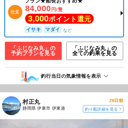
プラン★船長おすすめ★
84,000
円/隻
仕立
3,000
ポイント還元
イサキ
マダイ
「ふじなみ丸」の
「ふじなみ丸」の
予約プランを見る
全ての釣果を見る
釣行当日の気象情報を表示
26日前
村正丸
静岡県 伊東市 伊東港
釣り船詳細を見る