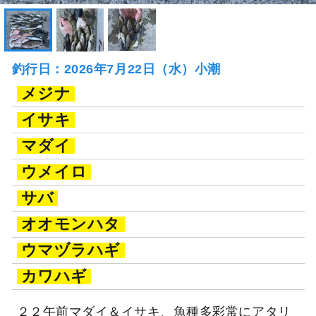
釣行日：2026年7月22日（水）小潮
メジナ
イサキ
マダイ
ウメイロ
サバ
オオモンハタ
ウマヅラハギ
カワハギ
２２午前マダイ＆イサキ、魚種多彩常にアタリ