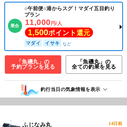
○午前便○港からスグ！マダイ五目釣り
プラン
11,000
円/人
乗合
1,500
ポイント還元
マダイ
イサキ
「魚磯丸」の
「魚磯丸」の
予約プランを見る
全ての釣果を見る
釣行当日の気象情報を表示
14日前
ふじなみ丸