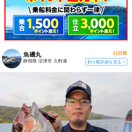
11日前
魚磯丸
静岡県 沼津市 久料港
釣り船詳細を見る