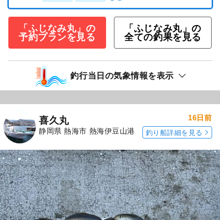
「ふじなみ丸」の
「ふじなみ丸」の
予約プランを見る
全ての釣果を見る
釣行当日の気象情報を表示
16日前
喜久丸
静岡県 熱海市 熱海伊豆山港
釣り船詳細を見る