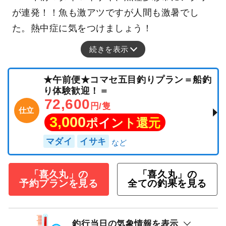
が連発！！魚も激アツですが人間も激暑でし
た。熱中症に気をつけましょう！
続きを表示
★午前便★コマセ五目釣りプラン＝船釣
り体験歓迎！＝
72,600
円/隻
仕立
3,000
ポイント還元
マダイ
イサキ
「喜久丸」の
「喜久丸」の
予約プランを見る
全ての釣果を見る
釣行当日の気象情報を表示