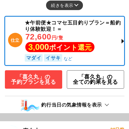
続きを表示
★午前便★コマセ五目釣りプラン＝船釣
り体験歓迎！＝
72,600
円/隻
仕立
3,000
ポイント還元
マダイ
イサキ
「喜久丸」の
「喜久丸」の
予約プランを見る
全ての釣果を見る
釣行当日の気象情報を表示