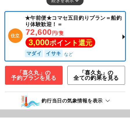
続きを表示
★午前便★コマセ五目釣りプラン＝船釣
り体験歓迎！＝
72,600
円/隻
仕立
3,000
ポイント還元
マダイ
イサキ
「喜久丸」の
「喜久丸」の
予約プランを見る
全ての釣果を見る
釣行当日の気象情報を表示