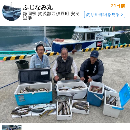
21日前
ふじなみ丸
静岡県 賀茂郡西伊豆町 安良
釣り船詳細を見る
里港