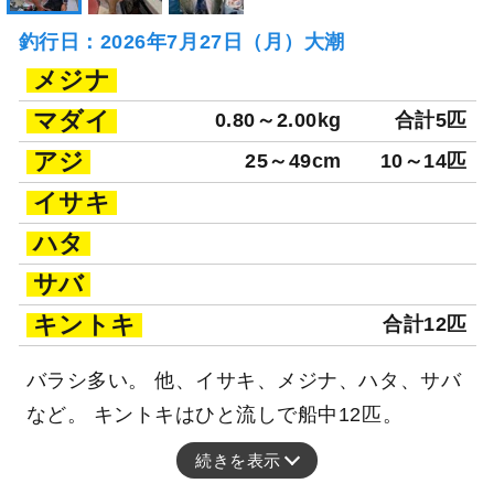
釣行日：2026年7月27日（月）大潮
メジナ
マダイ
0.80～2.00kg
合計5匹
アジ
25～49cm
10～14匹
イサキ
ハタ
サバ
キントキ
合計12匹
バラシ多い。 他、イサキ、メジナ、ハタ、サバ
など。 キントキはひと流しで船中12匹。
続きを表示