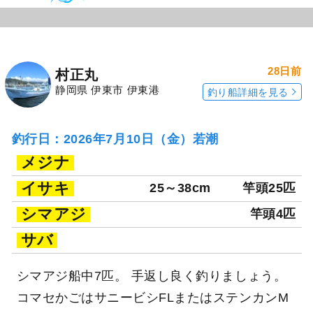
28日前
村正丸
静岡県 伊東市 伊東港
釣り船詳細を見る
釣行日：2026年7月10日（金）若潮
メジナ
イサキ
25～38cm
竿頭25匹
シマアジ
竿頭4匹
サバ
シマアジ船中7匹。 手返し良く釣りましょう。
コマセかごはサニービシFLまたはステンカンM