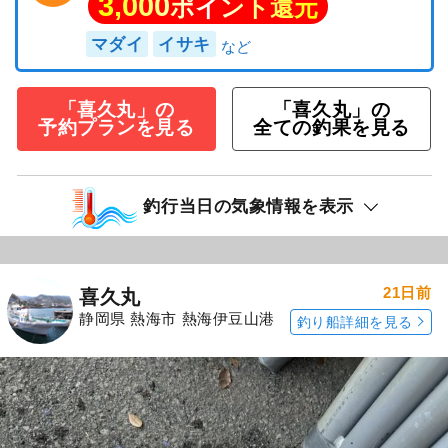
3,000
ポイント還元
マダイ
イサキ
「喜久丸」の
「喜久丸」の
予約プランを見る
全ての釣果を見る
釣行当日の気象情報を表示
21日前
喜久丸
静岡県 熱海市 熱海伊豆山港
釣り船詳細を見る