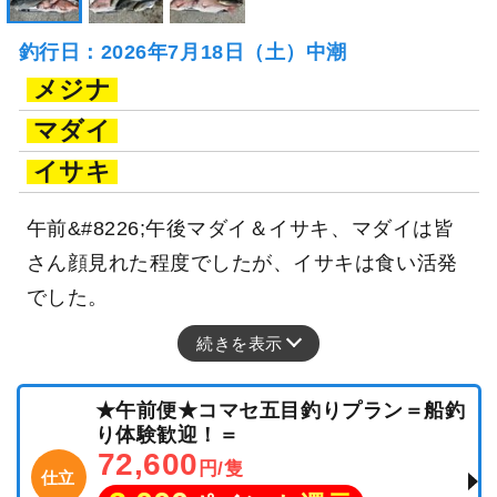
釣行日：2026年7月18日（土）中潮
メジナ
マダイ
イサキ
午前&#8226;午後マダイ＆イサキ、マダイは皆
さん顔見れた程度でしたが、イサキは食い活発
でした。
続きを表示
★午前便★コマセ五目釣りプラン＝船釣
り体験歓迎！＝
72,600
円/隻
仕立