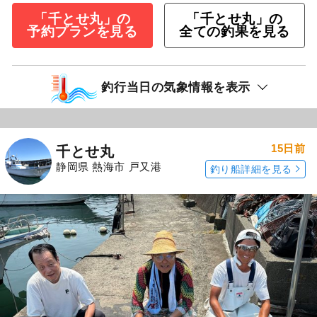
「千とせ丸」の
「千とせ丸」の
予約プランを見る
全ての釣果を見る
釣行当日の気象情報を表示
15日前
千とせ丸
静岡県 熱海市 戸又港
釣り船詳細を見る