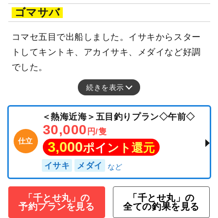
ゴマサバ
コマセ五目で出船しました。イサキからスター
トしてキントキ、アカイサキ、メダイなど好調
でした。
続きを表示
＜熱海近海＞五目釣りプラン◇午前◇
30,000
円/隻
仕立
3,000
ポイント還元
イサキ
メダイ
「千とせ丸」の
「千とせ丸」の
予約プランを見る
全ての釣果を見る