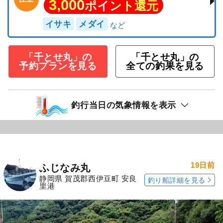
3,000
ポイント還元
イサキ
メダイ
「千とせ丸」の
「千とせ丸」の
予約プランを見る
全ての釣果を見る
釣行当日の気象情報を表示
19日前
ふじなみ丸
静岡県 賀茂郡西伊豆町 安良
釣り船詳細を見る
里港