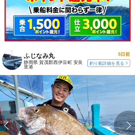
5日前
ふじなみ丸
静岡県 賀茂郡西伊豆町 安良
釣り船詳細を見る
里港