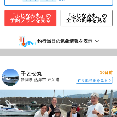
「ふじなみ丸」の
「ふじなみ丸」の
予約プランを見る
全ての釣果を見る
釣行当日の気象情報を表示
10日前
千とせ丸
静岡県 熱海市 戸又港
釣り船詳細を見る