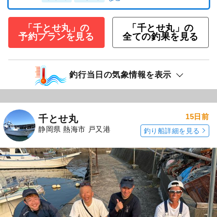
「千とせ丸」の
「千とせ丸」の
予約プランを見る
全ての釣果を見る
釣行当日の気象情報を表示
15日前
千とせ丸
静岡県 熱海市 戸又港
釣り船詳細を見る