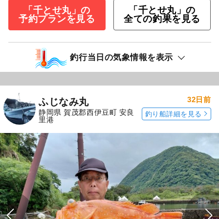
「千とせ丸」の
「千とせ丸」の
予約プランを見る
全ての釣果を見る
釣行当日の気象情報を表示
32日前
ふじなみ丸
静岡県 賀茂郡西伊豆町 安良
釣り船詳細を見る
里港