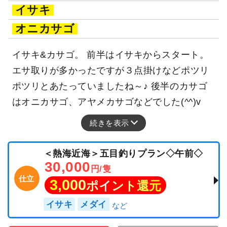
イサキ
オニカサゴ
イサキ&カサゴ。 前半はイサキからスタート。
エサ取りが多かったですが３点掛けなどポツリ
ポツリとあたっていましたね～♪ 後半のカサゴ
はオニカサゴ、アヤメカサゴなどでした(^^)v
続きを表示
＜熱海近海＞五目釣りプラン◇午前◇
30,000
円/隻
仕立
3,000
ポイント還元
イサキ
メダイ