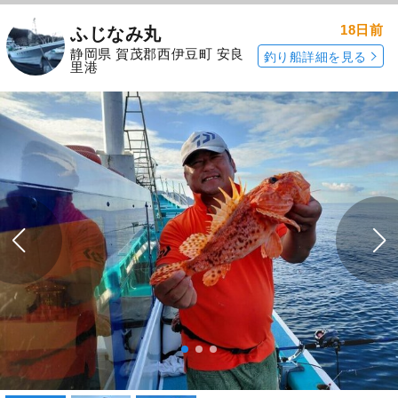
18日前
ふじなみ丸
静岡県 賀茂郡西伊豆町 安良
釣り船詳細を見る
里港