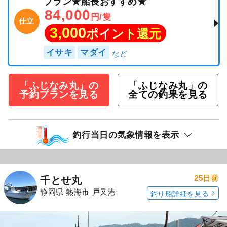
プラン★船長おすすめ★
84,000
円/隻
仕立
3,000
ポイント還元
イサキ
マダイ
「ふじなみ丸」の
「ふじなみ丸」の
予約プランを見る
全ての釣果を見る
釣行当日の気象情報を表示
25日前
千とせ丸
静岡県 熱海市 戸又港
釣り船詳細を見る