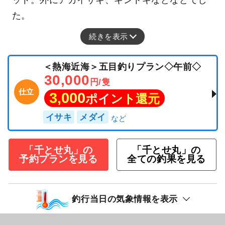
ット。外にアカイサキ、キントキなどなどでし
た。
続きを表示
＜熱海近海＞五目釣りプラン◇午前◇
30,000
円/隻
仕立
3,000
ポイント還元
イサキ
メダイ
「千とせ丸」の
「千とせ丸」の
予約プランを見る
全ての釣果を見る
釣行当日の気象情報を表示