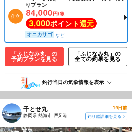
りプラン
84,000
円/隻
仕立
3,000
ポイント還元
オニカサゴ
「ふじなみ丸」の
「ふじなみ丸」の
予約プランを見る
全ての釣果を見る
釣行当日の気象情報を表示
19日前
千とせ丸
静岡県 熱海市 戸又港
釣り船詳細を見る