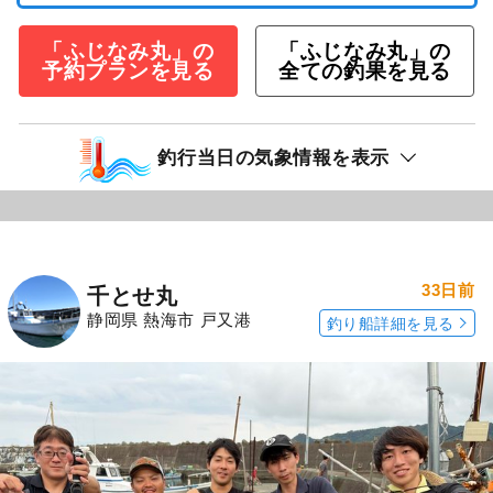
「ふじなみ丸」の
「ふじなみ丸」の
予約プランを見る
全ての釣果を見る
釣行当日の気象情報を表示
33日前
千とせ丸
静岡県 熱海市 戸又港
釣り船詳細を見る