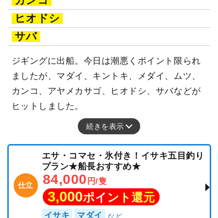
カンコ
ヒオドシ
サバ
ジギングに出船。今日は潮悪くポイント限られ
ましたが、マダイ、キントキ、メダイ、ムツ、
カンコ、アヤメカサゴ、ヒオドシ、サバなどが
ヒットしました。
続きを表示
エサ・コマセ・氷付き！イサキ五目釣り
プラン★船長おすすめ★
84,000
円/隻
仕立
3,000
ポイント還元
イサキ
マダイ