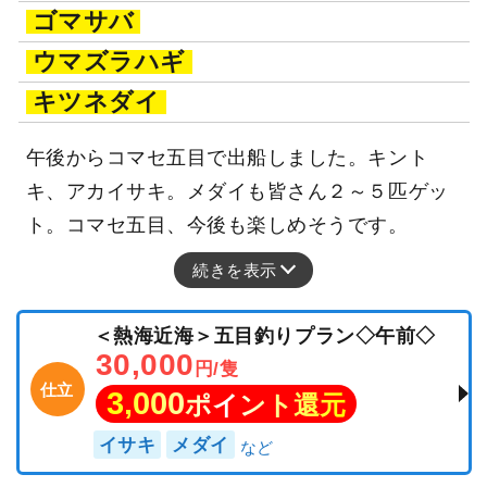
ゴマサバ
ウマズラハギ
キツネダイ
午後からコマセ五目で出船しました。キント
キ、アカイサキ。メダイも皆さん２～５匹ゲッ
ト。コマセ五目、今後も楽しめそうです。
続きを表示
＜熱海近海＞五目釣りプラン◇午前◇
30,000
円/隻
仕立
3,000
ポイント還元
イサキ
メダイ