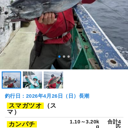
釣行日：2026年4月26日（日）長潮
スマガツオ
（ス
マ）
1.10～3.20k
合計4
カンパチ
g
匹