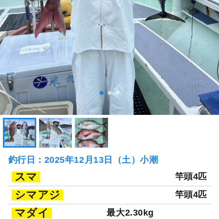
釣行日：2025年12月13日（土）小潮
スマ
竿頭4匹
シマアジ
竿頭4匹
マダイ
最大2.30kg