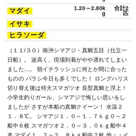
1.20～2.80k
合計2
マダイ
g
匹
イサキ
ヒラソーダ
（１１/３０）南沖シマアジ・真鯛五目（仕立一
日船）。 波高く、現場到着がやや遅れてしまい
ました…。 朝イチラッシュに何とか間に合った
ものの バラシ今日も多くでした！ ロングハリス
切り替え後は特大スマガツオ 良型真鯛と浮上！
小学生釣りガール、シマアジで悔しい思いをし
ましたが さすが本船の真鯛クイーン！ 水温２
１．８℃。 シマアジ１．０～１．７ｋｇ０～２
船中６枚 スマガツオ２．０～３．０ｋｇ船中４
本 マダイ１．２～２．８ｋｇ船中２枚 他・・イ