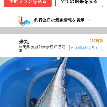
予約プランを見る
全ての釣果を見る
釣行当日の気象情報を表示
237日前
米丸
静岡県 賀茂郡南伊豆町 手石
釣り船詳細を見る
港