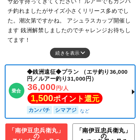
サ必ず持ってきてください！ ルアーでもカンパ
チ釣れましたがサイズ小さくリリース多めでし
た。潮次第ですかね。 アシュラスカップ開催し
ます 銭洲解禁しましたのでチャレンジお待ちし
てます！
続きを表示
◆銭洲遠征◆プラン （エサ釣り36,000
円／ルアー釣り31,000円）
36,000
円/人
乗合
1,500
ポイント還元
カンパチ
シマアジ
「南伊豆忠兵衛丸」
「南伊豆忠兵衛丸」
の
の