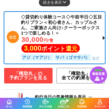
続きを表示
◇貸切釣り体験コース◇午前半日◇五目
釣りプラン＜初心者さん、カップルさ
ん、ご家族さん向け♪クーラーボックス
1つで楽しめる！＞
仕立
30,000
円/隻
3,000
ポイント還元
アジ（マアジ）
サバ（ゴマサバ）
「権助丸」の
「権助丸」の
予約プランを見る
全ての釣果を見る
釣行当日の気象情報を表示