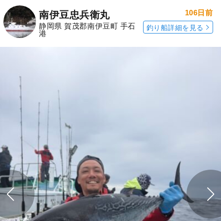
106日前
南伊豆忠兵衛丸
静岡県 賀茂郡南伊豆町 手石
釣り船詳細を見る
港