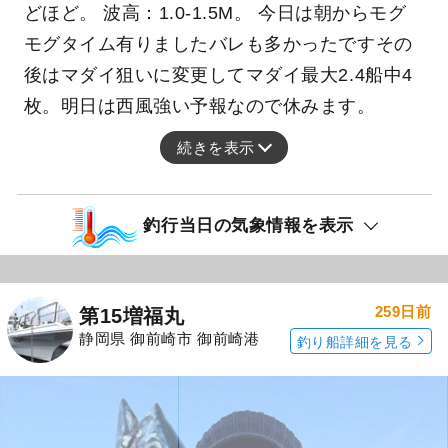
どほど。 波高：1.0-1.5M。 今日は朝からモグ
モグタイム有りましたバレも多かったですその
後はマダイ狙いに変更してマダイ最大2.4船中4
枚。明日は西風強い予報なので休みます。
続きを表示
釣行当日の気象情報を表示
259日前
第15増福丸
静岡県 御前崎市 御前崎港
釣り船詳細を見る