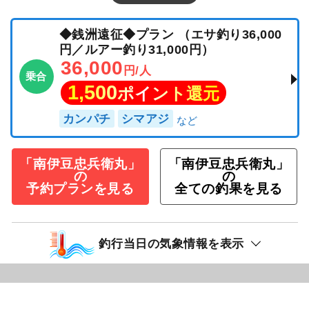
◆銭洲遠征◆プラン （エサ釣り36,000
円／ルアー釣り31,000円）
36,000
円/人
乗合
1,500
ポイント還元
カンパチ
シマアジ
「南伊豆忠兵衛丸」
「南伊豆忠兵衛丸」
の
の
予約プランを見る
全ての釣果を見る
釣行当日の気象情報を表示