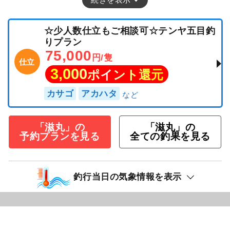
☆少人数仕立もご相談可☆テンヤ五目釣
りプラン
75,000
円/隻
仕立
3,000
ポイント還元
カサゴ
アカハタ
「滋丸」の
「滋丸」の
予約プランを見る
全ての釣果を見る
釣行当日の気象情報を表示