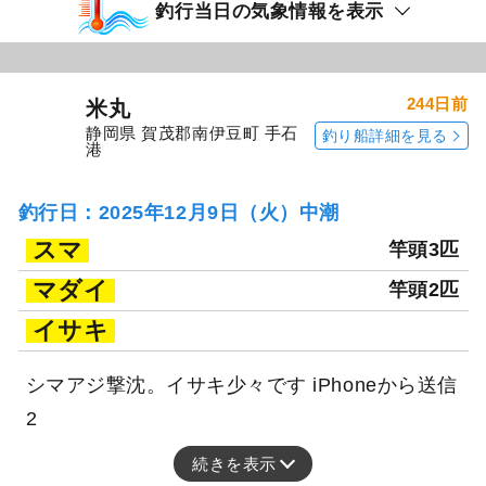
釣行当日の気象情報を表示
244日前
米丸
静岡県 賀茂郡南伊豆町 手石
釣り船詳細を見る
港
釣行日：2025年12月9日（火）中潮
スマ
竿頭3匹
マダイ
竿頭2匹
イサキ
シマアジ撃沈。イサキ少々です iPhoneから送信
2
続きを表示