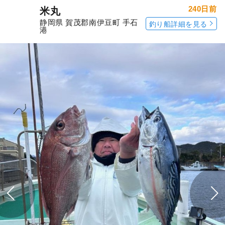
240日前
米丸
静岡県 賀茂郡南伊豆町 手石
釣り船詳細を見る
港