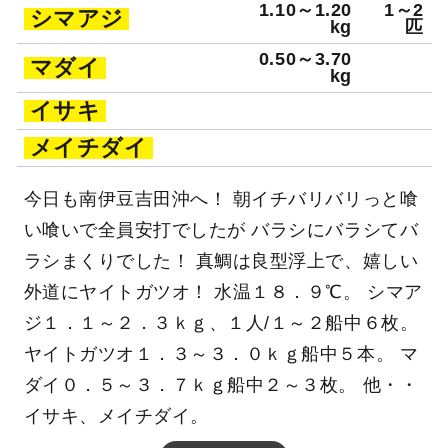
マ）
kg
匹
1.10～1.20
1～2
シマアジ
kg
匹
0.50～3.70
マダイ
kg
イサキ
メイチダイ
今日も南伊豆吉田沖へ！ 朝イチバリバリっと喰
い喰いで全員安打でしたが バラシにバラシてバ
ラシまくりでした！ 真鯛は良型浮上で、嬉しい
外道にヤイトガツオ！ 水温１８．９℃。 シマア
ジ１．１～２．３ｋｇ、１人/１～２船中６枚。
ヤイトガツオ１．３～３．０ｋｇ船中５本。 マ
ダイ０．５～３．７ｋｇ船中２～３枚。 他・・
イサキ、メイチダイ。