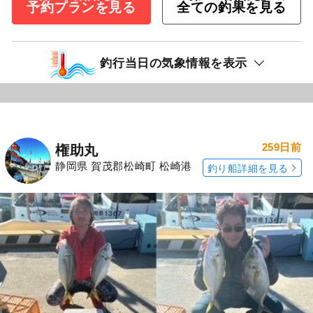
「第15増福丸」の
「第15増福丸」の
予約プランを見る
全ての釣果を見る
釣行当日の気象情報を表示
259日前
権助丸
静岡県 賀茂郡松崎町 松崎港
釣り船詳細を見る