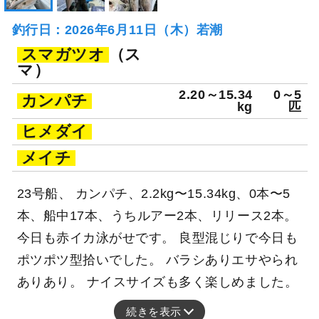
釣行日：2026年6月11日（木）若潮
スマガツオ
（ス
マ）
2.20～15.34
0～5
カンパチ
kg
匹
ヒメダイ
メイチ
23号船、 カンパチ、2.2kg〜15.34kg、0本〜5
本、船中17本、うちルアー2本、リリース2本。
今日も赤イカ泳がせです。 良型混じりで今日も
ポツポツ型拾いでした。 バラシありエサやられ
ありあり。 ナイスサイズも多く楽しめました。
続きを表示