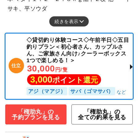
サキ、平ソウダ
続きを表示
◇貸切釣り体験コース◇午前半日◇五目
釣りプラン＜初心者さん、カップルさ
ん、ご家族さん向け♪クーラーボックス
1つで楽しめる！＞
仕立
30,000
円/隻
3,000
ポイント還元
アジ（マアジ）
サバ（ゴマサバ）
「権助丸」の
「権助丸」の
予約プランを見る
全ての釣果を見る