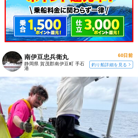
60日前
南伊豆忠兵衛丸
静岡県 賀茂郡南伊豆町 手石
釣り船詳細を見る
港