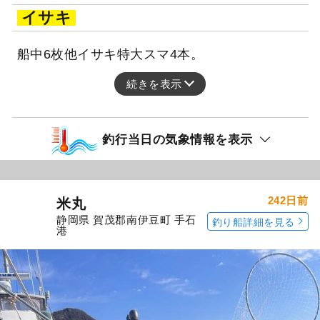
イサキ
船中6枚他イサキ特大スマ4本。
続きを表示
釣行当日の気象情報を表示
242日前
米丸
静岡県 賀茂郡南伊豆町 手石
釣り船詳細を見る
港