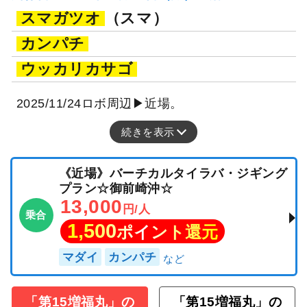
釣行日：2025年11月24日（月）中潮
スマガツオ
（スマ）
カンパチ
ウッカリカサゴ
2025/11/24ロボ周辺▶近場。
続きを表示
《近場》バーチカルタイラバ・ジギング
プラン☆御前崎沖☆
13,000
円/人
乗合
1,500
ポイント還元
マダイ
カンパチ