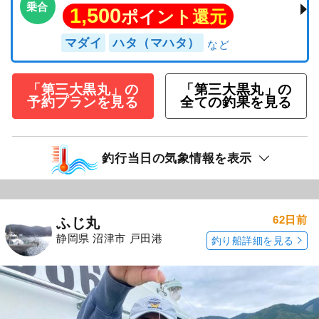
乗合
1,500
ポイント還元
マダイ
ハタ（マハタ）
「第三大黒丸」の
「第三大黒丸」の
予約プランを見る
全ての釣果を見る
釣行当日の気象情報を表示
62日前
ふじ丸
静岡県 沼津市 戸田港
釣り船詳細を見る