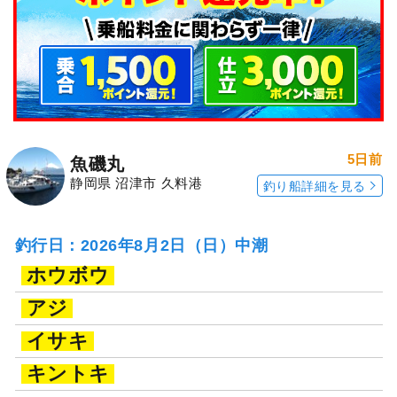
5日前
魚磯丸
静岡県 沼津市 久料港
釣り船詳細を見る
釣行日：2026年8月2日（日）中潮
ホウボウ
アジ
イサキ
キントキ