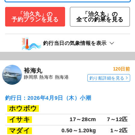
「治久丸」の
「治久丸」の
予約プランを見る
全ての釣果を見る
釣行当日の気象情報を表示
120日前
裕海丸
静岡県 熱海市 熱海港
釣り船詳細を見る
釣行日：2026年4月9日（木）小潮
ホウボウ
イサキ
17～28cm
7～12匹
マダイ
0.50～1.20kg
1～2匹