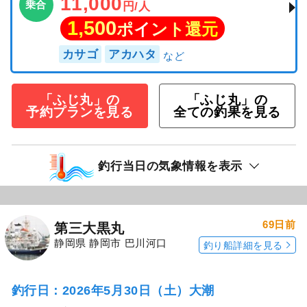
11,000
乗合
円/人
1,500
ポイント還元
カサゴ
アカハタ
「ふじ丸」の
「ふじ丸」の
予約プランを見る
全ての釣果を見る
釣行当日の気象情報を表示
69日前
第三大黒丸
静岡県 静岡市 巴川河口
釣り船詳細を見る
釣行日：2026年5月30日（土）大潮