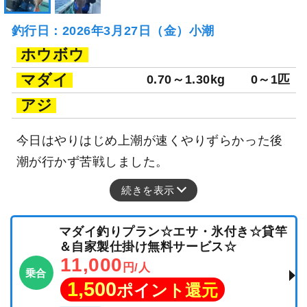
釣行日：2026年3月27日（金）小潮
ホウボウ
マダイ
0.70～1.30kg
0～1匹
アジ
今日はやりはじめ上潮が速くやりずらかった後
潮が行かず苦戦しました。
続きを表示
マダイ釣りプラン☆エサ・氷付き☆貸竿
＆自家製仕掛け無料サービス☆
11,000
円/人
乗合
1,500
ポイント還元