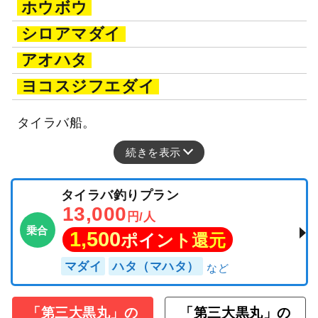
ホウボウ
シロアマダイ
アオハタ
ヨコスジフエダイ
タイラバ船。
続きを表示
タイラバ釣りプラン
13,000
円/人
乗合
1,500
ポイント還元
マダイ
ハタ（マハタ）
「第三大黒丸」の
「第三大黒丸」の