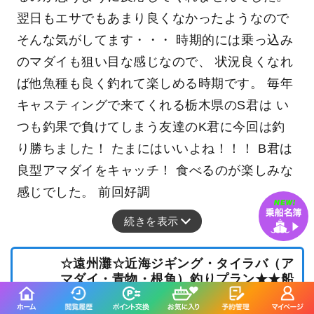
翌日もエサでもあまり良くなかったようなので
そんな気がしてます・・・ 時期的には乗っ込み
のマダイも狙い目な感じなので、 状況良くなれ
ば他魚種も良く釣れて楽しめる時期です。 毎年
キャスティングで来てくれる栃木県のS君は い
つも釣果で負けてしまう友達のK君に今回は釣
り勝ちました！ たまにはいいよね！！！ B君は
良型アマダイをキャッチ！ 食べるのが楽しみな
感じでした。 前回好調
続きを表示
☆遠州灘☆近海ジギング・タイラバ（ア
マダイ・青物・根魚）釣りプラン★★船
長おすすめ★★
15,000
乗合