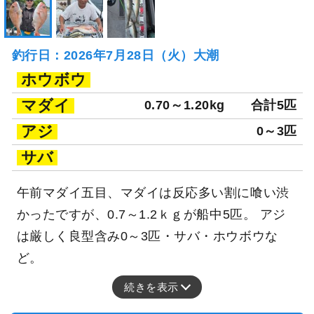
釣行日：2026年7月28日（火）大潮
ホウボウ
マダイ
0.70～1.20kg
合計5匹
アジ
0～3匹
サバ
午前マダイ五目、マダイは反応多い割に喰い渋
かったですが、0.7～1.2ｋｇが船中5匹。 アジ
は厳しく良型含み0～3匹・サバ・ホウボウな
ど。
続きを表示