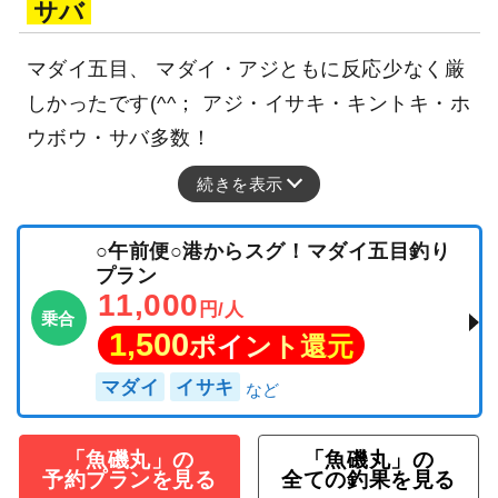
サバ
マダイ五目、 マダイ・アジともに反応少なく厳
しかったです(^^； アジ・イサキ・キントキ・ホ
ウボウ・サバ多数！
続きを表示
○午前便○港からスグ！マダイ五目釣り
プラン
11,000
円/人
乗合
1,500
ポイント還元
マダイ
イサキ
「魚磯丸」の
「魚磯丸」の
予約プランを見る
全ての釣果を見る