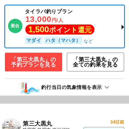
タイラバ釣りプラン
13,000
円/人
乗合
1,500
ポイント還元
マダイ
ハタ（マハタ）
「第三大黒丸」の
「第三大黒丸」の
予約プランを見る
全ての釣果を見る
釣行当日の気象情報を表示
34日前
第三大黒丸