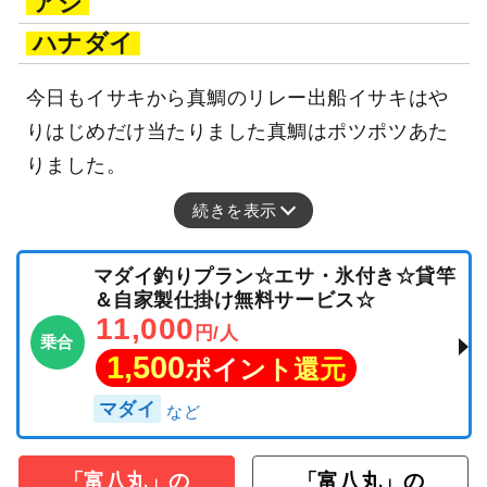
アジ
ハナダイ
今日もイサキから真鯛のリレー出船イサキはや
りはじめだけ当たりました真鯛はポツポツあた
りました。
続きを表示
マダイ釣りプラン☆エサ・氷付き☆貸竿
＆自家製仕掛け無料サービス☆
11,000
円/人
乗合
1,500
ポイント還元
マダイ
「富八丸」の
「富八丸」の