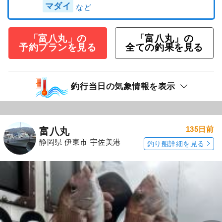
マダイ
「富八丸」の
「富八丸」の
予約プランを見る
全ての釣果を見る
釣行当日の気象情報を表示
135日前
富八丸
静岡県 伊東市 宇佐美港
釣り船詳細を見る