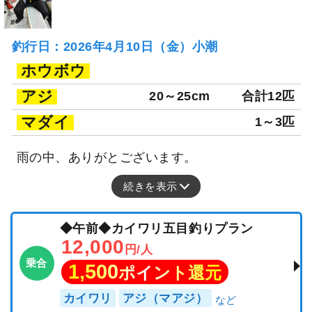
釣行日：2026年4月10日（金）小潮
ホウボウ
アジ
20～25cm
合計12匹
マダイ
1～3匹
雨の中、ありがとございます。
続きを表示
◆午前◆カイワリ五目釣りプラン
12,000
円/人
乗合
1,500
ポイント還元
カイワリ
アジ（マアジ）