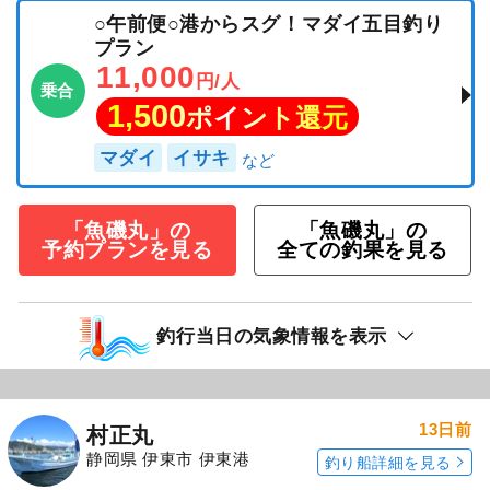
○午前便○港からスグ！マダイ五目釣り
プラン
11,000
円/人
乗合
1,500
ポイント還元
マダイ
イサキ
「魚磯丸」の
「魚磯丸」の
予約プランを見る
全ての釣果を見る
釣行当日の気象情報を表示
13日前
村正丸
静岡県 伊東市 伊東港
釣り船詳細を見る